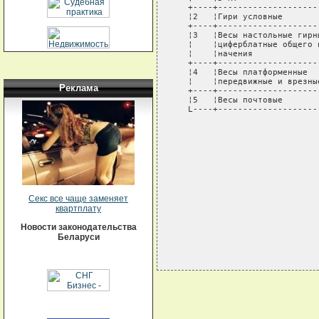
   +----+--------------------
   ¦2   ¦Гири условные       
   +----+--------------------
   ¦3   ¦Весы настольные гирн
   ¦    ¦циферблатные общего 
   ¦    ¦начения             
   +----+--------------------
   ¦4   ¦Весы платформенные  
   ¦    ¦передвижные и врезны
Реклама
   +----+--------------------
   ¦5   ¦Весы почтовые       
   L----+--------------------
                             
                             
                             
                             
                             
                             
                             
Секс все чаще заменяет
квартплату
Новости законодательства
Беларуси