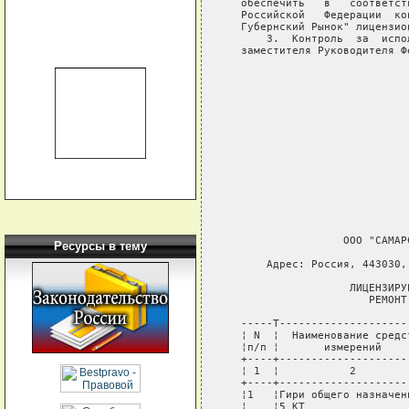
   обеспечить   в   соответст
   Российской   Федерации  ко
   Губернский Рынок" лицензио
       3.  Контроль  за  испо
   заместителя Руководителя Ф
                             
                             
                             
                             
                             
                             
                             
                             
                   ООО "САМАР
Ресурсы в тему
       Адрес: Россия, 443030,
                    ЛИЦЕНЗИРУ
                       РЕМОНТ
   -----T--------------------
   ¦ N  ¦  Наименование средс
   ¦п/п ¦       измерений    
   +----+--------------------
   ¦ 1  ¦           2        
   +----+--------------------
   ¦1   ¦Гири общего назначен
   ¦    ¦5 КТ                