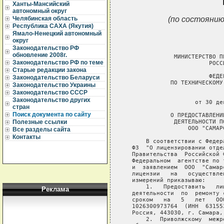
Ханты-Мансийский
автономный округ
(по состоянию
Челябинская область
Республика САХА (Якутия)
Ямало-Ненецкий автономный
округ
Законодательство РФ
обновление 2008г.
               МИНИСТЕРСТВО П
Законодательство РФ по теме
                         РОССИ
Старые редакции закона
                         ФЕДЕ
Законодательство Беларуси
              ПО ТЕХНИЧЕСКОМУ
Законодательство Украины
Законодательство СССР
                              
Законодательство других
                     от 30 де
стран
Поиск документа по сайту
              О ПРЕДОСТАВЛЕНИ
               ДЕЯТЕЛЬНОСТИ П
Полезные ссылки
                   ООО "САМАР
Все разделы сайта
Контакты
       В соответствии с Федер
   ФЗ  "О лицензировании отде
   Правительства  Российской 
   Федеральном  агентстве по 
   и  заявлением  ООО  "Самар
   лицензии   на   осуществле
   измерений приказываю:

       1.   Предоставить   ли
Реклама
   деятельности  по  ремонту 
   сроком   на   5   лет   ОО
   1026300973764  (ИНН  63155
   Россия, 443030, г. Самара,
       2.  Приволжскому  межр