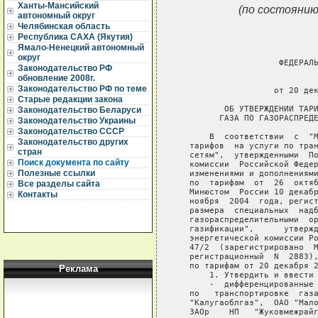
Ханты-Мансийский
(по состоянию
автономный округ
Челябинская область
Республика САХА (Якутия)
Ямало-Ненецкий автономный
округ
                     ФЕДЕРАЛЬ
Законодательство РФ
обновление 2008г.
                             
Законодательство РФ по теме
                    от 20 дек
Старые редакции закона
          ОБ УТВЕРЖДЕНИИ ТАРИ
Законодательство Беларуси
         ГАЗА ПО ГАЗОРАСПРЕДЕ
Законодательство Украины
Законодательство СССР
       В  соответствии  с  "М
Законодательство других
   тарифов  на услуги по тран
стран
   сетям",  утвержденными  По
Поиск документа по сайту
   комиссии  Российской Федер
Полезные ссылки
   изменениями и дополнениями
   по  тарифам  от  26  октяб
Все разделы сайта
   Минюстом  России 10 декабр
Контакты
   ноября  2004  года, регист
   размера  специальных  надб
   газораспределительными  ор
   газификации",      утвержд
   энергетической комиссии Ро
   47/2  (зарегистрировано  М
   регистрационный  N  2883),
   по тарифам от 20 декабря 2
Реклама
       1. Утвердить и ввести 
       -  дифференцированные 
   по   транспортировке  газа
   "Калугаоблгаз",  ОАО "Мало
   ЗАОр    НП   "Жуковмежрайг