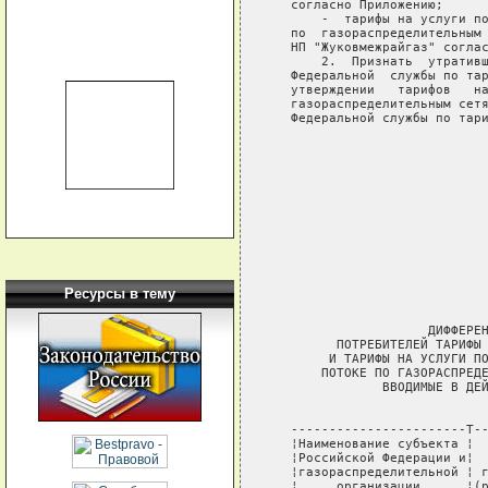
   согласно Приложению;

       -  тарифы на услуги по
   по  газораспределительным 
   НП "Жуковмежрайгаз" соглас
       2.  Признать  утративш
   Федеральной  службы по тар
   утверждении   тарифов   на
   газораспределительным сетя
   Федеральной службы по тари
                             
                             
                             
                             
                             
                             
Ресурсы в тему
                             
                     ДИФФЕРЕН
         ПОТРЕБИТЕЛЕЙ ТАРИФЫ 
        И ТАРИФЫ НА УСЛУГИ ПО
       ПОТОКЕ ПО ГАЗОРАСПРЕДЕ
               ВВОДИМЫЕ В ДЕЙ
                             
   -----------------------T--
   ¦Наименование субъекта ¦  
   ¦Российской Федерации и¦  
   ¦газораспределительной ¦ г
   ¦     организации      ¦(р