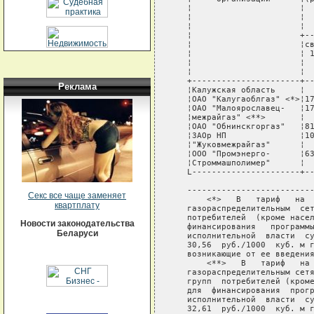
   ¦                      ¦  
   ¦                      ¦  
   ¦                      ¦  
   ¦                      +--
   ¦                      ¦св
   ¦                      ¦ 1
   ¦                      ¦  
   ¦                      ¦  
   +----------------------+--
Реклама
   ¦Калужская область     ¦  
   ¦ОАО "Калугаоблгаз" <*>¦17
   ¦ОАО "Малоярославец-   ¦17
   ¦межрайгаз" <**>       ¦  
   ¦ОАО "Обнинскгоргаз"   ¦81
   ¦ЗАОр НП               ¦10
   ¦"Жуковмежрайгаз"      ¦  
   ¦ООО "Промэнерго-      ¦63
   ¦Строммашполимер"      ¦  
   L----------------------+--
   --------------------------
Секс все чаще заменяет
       <*>   В   тариф   на  
квартплату
   газораспределительным  сет
   потребителей  (кроме насел
Новости законодательства
   финансирования   программы
Беларуси
   исполнительной  власти  су
   30,56  руб./1000  куб. м г
   возникающие от ее введения
       <**>   В   тариф   на 
   газораспределительным сетя
   групп  потребителей (кроме
   для  финансирования  прогр
   исполнительной  власти  су
   32,61  руб./1000  куб. м г