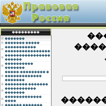
���������
��
�������
������� �����
����
�����������
����������������
����������������
������
����������
�������
�����-��������� �
�������������
�������
�������� �������
�����������
�������
�������������
�����
����
������ �������