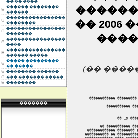
�� �� ����
������
������ ��������
������
����������������
�� 2006
��������
����������������
�������
����
����������������
����
����������������
������ �����
����� ���������
�� �����
(�� �����
�������� ������
��� ������� �����
��������
�������