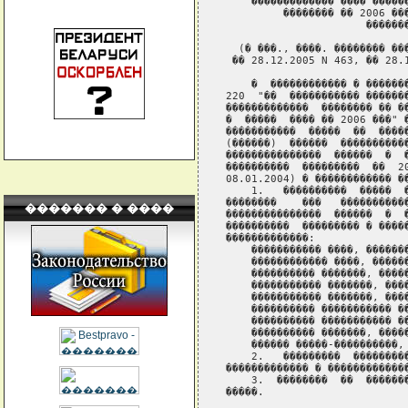
������� � ����