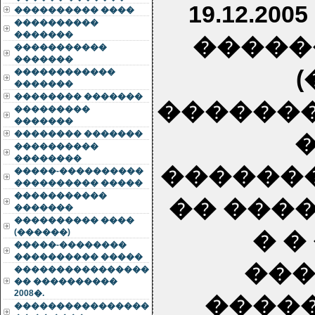
19.12.200
���������� ����
����������
�������
�����
�����������
�������
������������
�������
�������� �������
�������
���������
�������
�������� �������
����������
��������
������
�����-����������
���������� �����
�����������
�� ���
�������
���������� ����
(������)
� 
�����-��������
���������� �����
���
����������������
�� ����������
2008�.
����
����������������