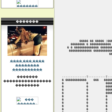
�������
���� ��� ����
��������
����������
�������
����������������
��������