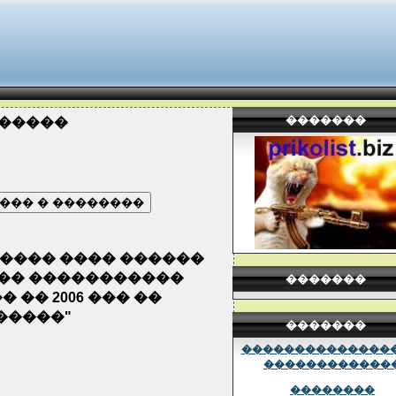
�������
������
������ ���� ������
��� �����������
�������
�� 2006 ��� ��
�����"
�������
���������������
������������
��������