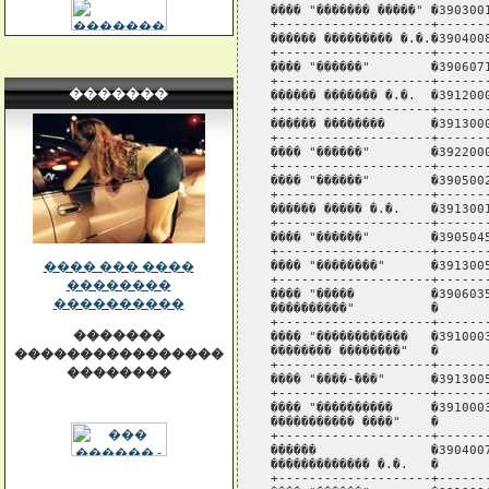
�������
���� ��� ����
��������
����������
�������
����������������
��������