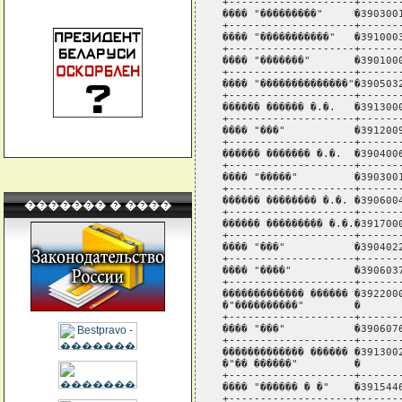
������� � ����