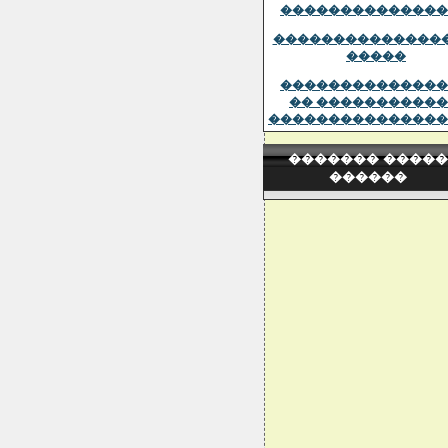
��������������
���������������
�����
��������������
�� �����������
���������������
������� �����
������