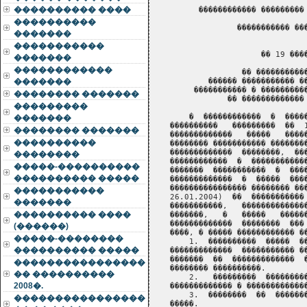
���������� ����
����������
�������
�����������
�������
������������
�������
�������� �������
���������
�������
�������� �������
����������
��������
�����-����������
���������� �����
�����������
�������
���������� ����
(������)
�����-��������
���������� �����
����������������
�� ����������
2008�.
����������������