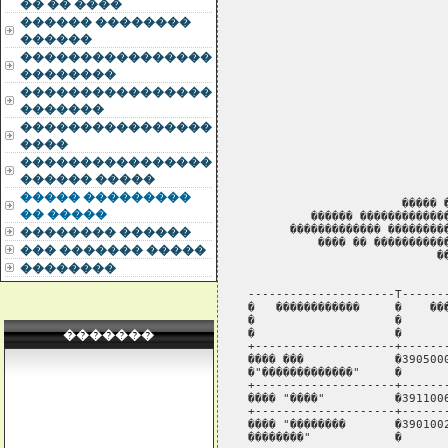
�� �� ����
������ ��������
������
����������������
��������
����������������
�������
����������������
����
����������������
������ �����
����� ���������
�� �����
�������� ������
��� ������� �����
��������
�������