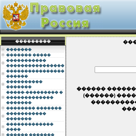
���������
��
�������
������� �����
�����������
����������������
����������������
������
����������
�������
������ ��������
�����-��������� �
(������) ��
�������������
�����������
�������
�������� �������
���
�����������
�������
�������������
����
������ �������