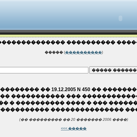
�������������� ���������� ���
�����
(
����������
)
������ �� 19.12.2005 N 450 �� �����
���� ����������� ��� ����������
 � ���������� ���� � ��� ������� 
���������� ��������������� ��
(�� ��������� �� 20 ������� 2006 ����)
<<< �����