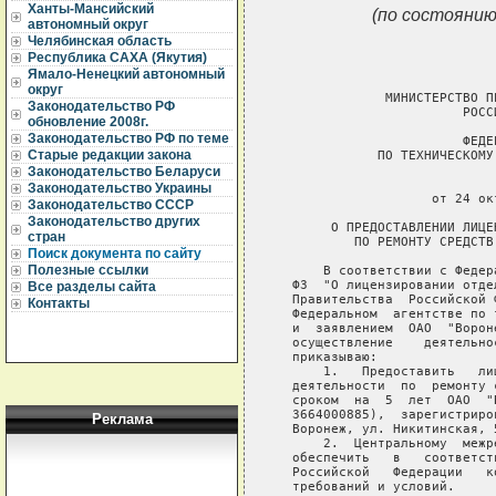
Ханты-Мансийский
(по состоянию
автономный округ
Челябинская область
Республика САХА (Якутия)
Ямало-Ненецкий автономный
округ
               МИНИСТЕРСТВО П
Законодательство РФ
                         РОССИ
обновление 2008г.
Законодательство РФ по теме
                         ФЕДЕ
Старые редакции закона
              ПО ТЕХНИЧЕСКОМУ
Законодательство Беларуси
                              
Законодательство Украины
                     от 24 ок
Законодательство СССР
Законодательство других
        О ПРЕДОСТАВЛЕНИИ ЛИЦЕ
стран
           ПО РЕМОНТУ СРЕДСТВ
Поиск документа по сайту
Полезные ссылки
       В соответствии с Федер
   ФЗ  "О лицензировании отде
Все разделы сайта
   Правительства  Российской 
Контакты
   Федеральном  агентстве по 
   и  заявлением  ОАО  "Ворон
   осуществление    деятельно
   приказываю:

       1.   Предоставить   ли
   деятельности  по  ремонту 
   сроком  на  5  лет  ОАО  "
   3664000885),  зарегистриро
Реклама
   Воронеж, ул. Никитинская, 5
       2.  Центральному  межр
   обеспечить   в   соответст
   Российской   Федерации   к
   требований и условий.
