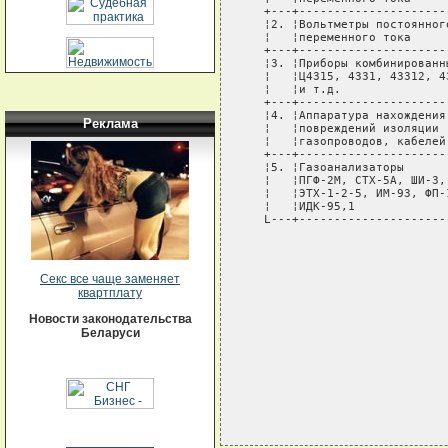
   +---+---------------------
   ¦2. ¦Вольтметры постоянног
   ¦   ¦переменного тока     
   +---+---------------------
   ¦3. ¦Приборы комбинированн
   ¦   ¦Ц4315, 4331, 43312, 4
   ¦   ¦и т.д.               
   +---+---------------------
   ¦4. ¦Аппаратура нахождения
Реклама
   ¦   ¦повреждений изоляции 
   ¦   ¦газопроводов, кабелей
   +---+---------------------
   ¦5. ¦Газоанализаторы      
   ¦   ¦ПГФ-2М, СТХ-5А, ШИ-3,
   ¦   ¦ЭТХ-1-2-5, ИМ-93, ФП-
   ¦   ¦ИДК-95,1             
   L---+---------------------
                             
                             
                             
Секс все чаще заменяет
                             
квартплату
                             
                             
Новости законодательства
                             
Беларуси