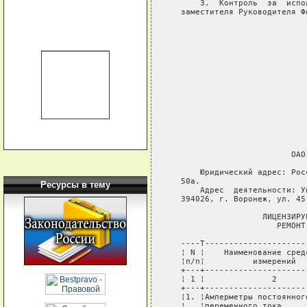
       3.  Контроль  за  испо
   заместителя Руководителя Ф
                             
                             
                             
                             
                             
                             
                             
                             
                          ОАО 
       Юридический адрес: Рос
   50а.

Ресурсы в тему
       Адрес  деятельности: У
   394026, г. Воронеж, ул. 45
                    ЛИЦЕНЗИРУ
                       РЕМОНТ
   ----T---------------------
   ¦ N ¦    Наименование сред
   ¦п/п¦          измерений  
   +---+---------------------
   ¦ 1 ¦              2      
   +---+---------------------
   ¦1. ¦Амперметры постоянног
   ¦   ¦переменного тока     