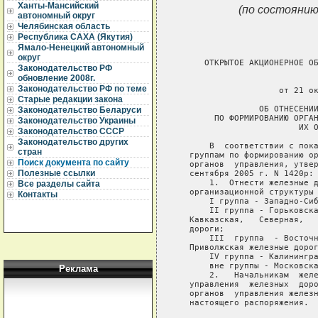
Ханты-Мансийский
(по состоянию
автономный округ
Челябинская область
Республика САХА (Якутия)
Ямало-Ненецкий автономный
округ
      ОТКРЫТОЕ АКЦИОНЕРНОЕ ОБ
Законодательство РФ
обновление 2008г.
                             
Законодательство РФ по теме
                     от 21 ок
Старые редакции закона
                 ОБ ОТНЕСЕНИИ
Законодательство Беларуси
        ПО ФОРМИРОВАНИЮ ОРГАН
Законодательство Украины
                         ИХ О
Законодательство СССР
Законодательство других
       В  соответствии с пока
стран
   группам по формированию ор
Поиск документа по сайту
   органов  управления, утвер
Полезные ссылки
   сентября 2005 г. N 1420р:

       1.  Отнести железные д
Все разделы сайта
   организационной структуры 
Контакты
       I группа - Западно-Сиб
       II группа - Горьковска
   Кавказская,   Северная,   
   дороги;

       III  группа  - Восточн
   Приволжская железные дорог
       IV группа - Калинингра
       вне группы - Московска
Реклама
       2.   Начальникам  желе
   управления  железных  доро
   органов  управления железн
   настоящего распоряжения.
