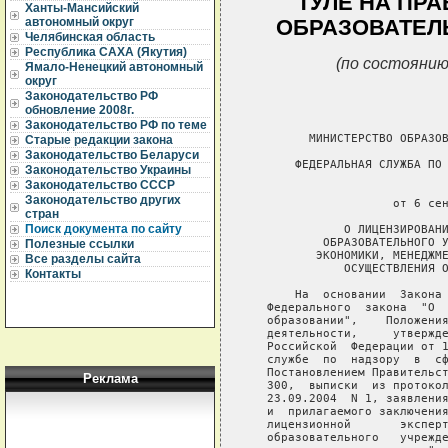
ТУЛЕ НА ПР
Ханты-Мансийский
автономный округ
ОБРАЗОВАТЕЛ
Челябинская область
Республика САХА (Якутия)
(по состоянию
Ямало-Ненецкий автономный
округ
Законодательство РФ
обновление 2008г.
Законодательство РФ по теме
         МИНИСТЕРСТВО ОБРАЗОВ
Старые редакции закона
Законодательство Беларуси
       ФЕДЕРАЛЬНАЯ СЛУЖБА ПО 
Законодательство Украины
Законодательство СССР
                             
Законодательство других
                     от 6 сен
стран
Поиск документа по сайту
              О ЛИЦЕНЗИРОВАНИ
           ОБРАЗОВАТЕЛЬНОГО У
Полезные ссылки
          ЭКОНОМИКИ, МЕНЕДЖМЕ
Все разделы сайта
              ОСУЩЕСТВЛЕНИЯ О
Контакты
       На  основании  Закона 
   Федерального  закона  "О  
   образовании",    Положения
   деятельности,     утвержде
   Российской  Федерации от 1
   службе  по  надзору  в  сф
   Постановлением Правительст
Реклама
   300,  выписки  из протокол
   23.09.2004  N 1, заявления
   и  прилагаемого заключения
   лицензионной       эксперт
   образовательного   учрежде