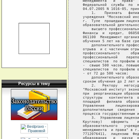
   менеджмента   и   права"  
   Федеральной  службы  по  н
   04.07.2005 N 1016-05, прик
       1.    Признать   филиа
   учреждения "Московский инс
   г.  Туле  прошедшим лиценз
   образовательной деятельнос
       высшего профессиональн
   Финансы  и  кредит,  06050
   061100  Менеджмент организ
   обучения 5 лет на базе сре
       дополнительного профес
   отрыва  и с частичным отры
   профессионального     обра
   профессиональной    перепо
   специалистов  по профилю о
   -  свыше 500 часов, повыше
   специалистов  по профилю о
   - от 72 до 500 часов;

       дополнительного образо
   сроком обучения до 2 лет н
Ресурсы в тему
       2.   Ректору   негосуд
   "Московский институт эконо
   при  реорганизации образов
   структуры   контингента  о
   площадей   филиала  образо
   Управление     лицензирова
   дополнительные  сведения  
   процесса государственным и
       3.  Управлению лицензи
   Круглову)    оформить    и
   образовательного   учрежде
   менеджмента  и права" в г.
   7712076411,  лицензию  Фед
   образования   и   науки  н