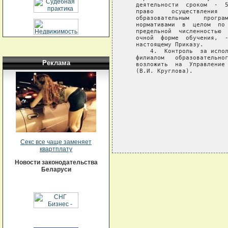
   деятельности  сроком  -  5
   право     осуществления   
   образовательным    програм
   нормативами  в  целом  по 
   предельной  численностью  
   очной  форме  обучения,  -
   настоящему Приказу.

       4.  Контроль  за испол
   филиалом   образовательног
Реклама
   возложить  на  Управление 
   (В.И. Круглова).

                             
                             
Секс все чаще заменяет
квартплату
Новости законодательства
Беларуси