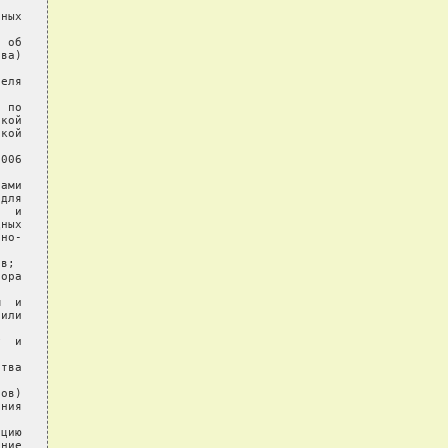
ных

 об

ва)

еля

 по

кой

кой

006

ами

для

  и

ных

но-

в;

ора

  и

или

  и

тва

ов)

ния

цию

ние
