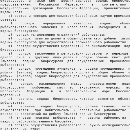
 биоресурсов,  а  также  квот  добычи (вылова)  водных  биоресурс
 предоставленных    Российской   Федерации    в    соответствии  
 международными  договорами  Российской Федерации,  применительно
видам квот;

     в) состав и порядок деятельности бассейновых научно-промысло
советов;

     г)    порядок    определения    категорий    водных    объек
 рыбохозяйственного  значения  и  использования  находящихся  в  
 водных биоресурсов;

     д) порядок установления ограничений рыболовства;

     е)  порядок  изъятия долей в общем объеме квот добычи  (выло
 водных биоресурсов для осуществления промышленного рыболовства;

     ж)  порядок осуществления мероприятий по акклиматизации  вод
биоресурсов;

     з)  порядок  заключения и регистрации договора  о  переходе 
 одного  лица  к  другому  лицу долей в  общем  объеме  квот  доб
 (вылова)   водных   биоресурсов  для  осуществления   промышленн
рыболовства;

     и)  порядок  проведения аукционов по продаже промышленных  к
 добычи  (вылова)  водных биоресурсов и долей в  общем  объеме  к
 добычи  (вылова) водных биоресурсов для осуществления промышленн
рыболовства;

     к)   порядок   распределения   между   пользователями   водн
 биоресурсами   прибрежных   квот  во   внутренних   морских   во
 Российской   Федерации   и   в  территориальном   море   Российс
Федерации;

     л)  перечень  водных  биоресурсов, которые  являются  объект
рыболовства;

     м)   перечень   водных  биоресурсов,  добыча  (вылов)   кото
 осуществляется   при  любительском  и  спортивном  рыболовстве  
 основании разрешений на добычу (вылов) водных биоресурсов;

     н)  типовые  правила  рыболовства  и  правила  рыболовства  
 каждого рыбохозяйственного бассейна;

     о) порядок осуществления рыболовства в научно-исследовательс
 и контрольных целях;
