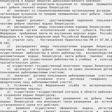
 биоресурсов в водных объектах рыбохозяйственного значения;

     е)  является  организатором аукционов по  продаже  промышлен
 квот добычи (вылова) водных биоресурсов;

     ж)  заключает со специализированными организациями договоры 
 организации аукционов по продаже промышленных квот добычи  (выло
 водных биоресурсов;

     з)   выдает  документ,  удостоверяющий  наделение  пользоват
 квотами добычи (вылова) водных биоресурсов;

     и)  распределяет  между пользователями водными биоресурсами 
 представлению  органа  исполнительной  власти  субъекта  Российс
 Федерации  прибрежные квоты во внутренних морских водах  Российс
 Федерации и в территориальном море Российской Федерации;

     к) утратил силу. - Постановление Правительства РФ от 07.09.2
N 546;

     л)   распределяет  между  пользователями  водными  биоресурс
 научные  квоты,  квоты  добычи  (вылова)  водных  биоресурсов   
 осуществления  рыболовства в целях рыбоводства,  воспроизводства
 акклиматизации  водных  биоресурсов, квоты добычи  (вылова)  вод
 биоресурсов  для осуществления рыболовства в учебных  и  культур
 просветительских целях;

     м) осуществляет государственный мониторинг водных биоресурсо
     н)  организует и проводит конкурсы на право заключения догов
 пользования рыбопромысловым участком;

     о)  заключает  договор пользования рыбопромысловым  участком
 предоставляет   на   основании  этого   договора   гражданину   
 юридическому лицу рыбопромысловый участок.

     3.  Установить,  что  Федеральная  служба  по  ветеринарному
 фитосанитарному надзору:

     а)  осуществляет государственный контроль в области рыболовс
 и сохранения водных биоресурсов;

     б)  приостанавливает  действие  разрешения  на  добычу  (выл
 водных  биоресурсов  или аннулирует такое разрешение  до  истече
 установленного срока его действия;

     в)   временно   осуществляет  оформление,  выдачу,  регистра
 разрешений   на  добычу  (вылов)  водных  биоресурсов  и   внесе