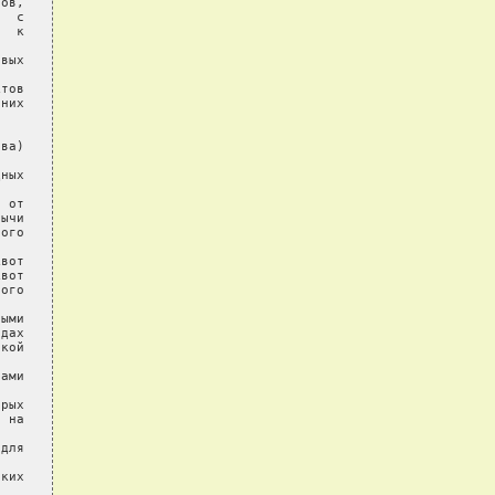
ов,

  с

  к

вых

тов

них

ва)

ных

 от

ычи

ого

вот

вот

ого

ыми

дах

кой

ами

рых

 на

для

ких
