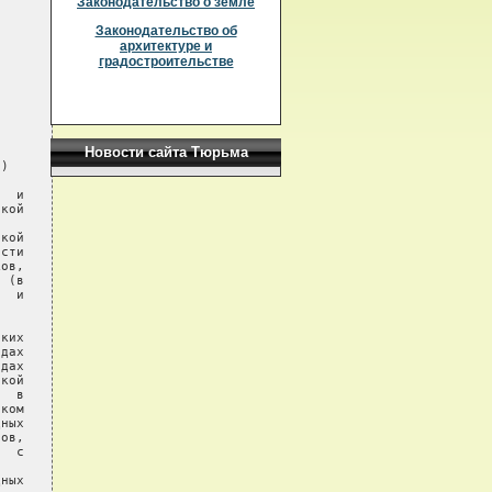
Законодательство о земле
Законодательство об
архитектуре и
градостроительстве
Новости сайта Тюрьма
)

  и

кой

кой

сти

ов,

 (в

  и

ких

дах

дах

кой

  в

ком

ных

ов,

  с

ных
