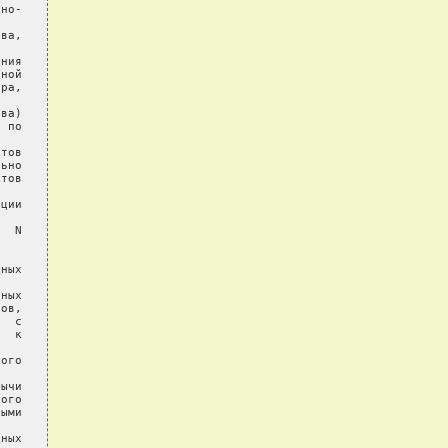
но-

ва,

ния

ной

ра,

ва)

 по

тов

ьно

тов

ции

  N

ных

ных

ов,

  с

  к

ого

ычи

ого

ыми

ных
