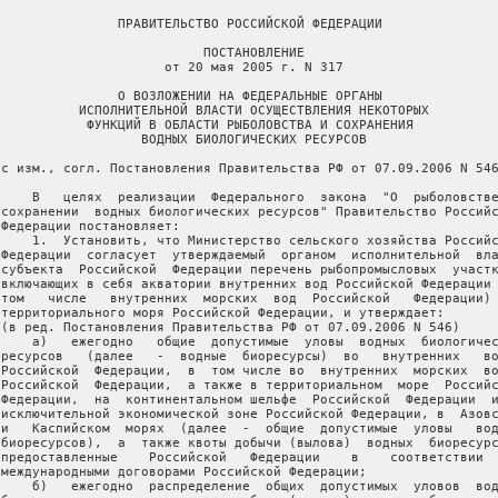
                ПРАВИТЕЛЬСТВО РОССИЙСКОЙ ФЕДЕРАЦИИ

                           ПОСТАНОВЛЕНИЕ

                      от 20 мая 2005 г. N 317

                О ВОЗЛОЖЕНИИ НА ФЕДЕРАЛЬНЫЕ ОРГАНЫ

           ИСПОЛНИТЕЛЬНОЙ ВЛАСТИ ОСУЩЕСТВЛЕНИЯ НЕКОТОРЫХ

            ФУНКЦИЙ В ОБЛАСТИ РЫБОЛОВСТВА И СОХРАНЕНИЯ

                   ВОДНЫХ БИОЛОГИЧЕСКИХ РЕСУРСОВ

(с изм., согл. Постановления Правительства РФ от 07.09.2006 N 546
     В   целях  реализации  Федерального  закона  "О  рыболовстве
 сохранении  водных биологических ресурсов" Правительство Российс
 Федерации постановляет:

     1.  Установить, что Министерство сельского хозяйства Российс
 Федерации  согласует  утверждаемый  органом  исполнительной  вла
 субъекта  Российской  Федерации перечень рыбопромысловых  участк
 включающих в себя акватории внутренних вод Российской Федерации 
 том   числе   внутренних  морских  вод  Российской   Федерации) 
 территориального моря Российской Федерации, и утверждает:

 (в ред. Постановления Правительства РФ от 07.09.2006 N 546)

     а)   ежегодно   общие  допустимые  уловы  водных  биологичес
 ресурсов   (далее   -  водные  биоресурсы)  во   внутренних   во
 Российской  Федерации,  в  том числе во  внутренних  морских  во
 Российской  Федерации,  а также в территориальном  море  Российс
 Федерации,  на  континентальном шельфе  Российской  Федерации  и
 исключительной экономической зоне Российской Федерации, в  Азовс
 и   Каспийском  морях  (далее  -  общие  допустимые  уловы   вод
 биоресурсов),  а  также квоты добычи (вылова)  водных  биоресурс
 предоставленные    Российской   Федерации    в    соответствии  
 международными договорами Российской Федерации;

     б)   ежегодно  распределение  общих  допустимых  уловов  вод