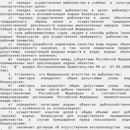
     п)  порядок  осуществления рыболовства в учебных  и  культур
 просветительских целях;

     р)  порядок  осуществления  рыболовства  в  целях  рыбоводст
 воспроизводства и акклиматизации водных биоресурсов;

     с)   порядок  осуществления  рыболовства  в  целях  обеспече
 традиционного    образа   жизни   и   осуществления    традицион
 хозяйственной  деятельности коренных малочисленных народов  Севе
 Сибири и Дальнего Востока Российской Федерации;

     т) типы рыбопромысловых судов, орудия и способы добычи (выло
 водных  биоресурсов  для осуществления прибрежного  рыболовства 
районам промысла;

     у)  порядок разработки нормативов качества воды водных объек
 рыбохозяйственного  значения,  в  том  числе  нормативов  предел
 допустимых  концентраций вредных веществ в  водах  водных  объек
 рыбохозяйственного значения;

     ф)  порядок распределения между субъектами Российской Федера
 промышленных квот пресноводных водных объектов.

 (пп.  "ф"  введен Постановлением Правительства РФ от  07.09.2006
546)

     2. Установить, что Федеральное агентство по рыболовству:

     а)   ежегодно   определяет   общие  допустимые   уловы   вод
биоресурсов;

     б)   ежегодно   распределяет  общие  допустимые  уловы   вод
 биоресурсов,  а  также  квоты добычи (вылова)  водных  биоресурс
 предоставленные    Российской   Федерации    в    соответствии  
 международными  договорами  Российской Федерации,  применительно
видам квот;

     в)  определяет  категории  водных  объектов  рыбохозяйственн
 значения и особенности их использования;

     г)  осуществляет  изъятие  долей в  общем  объеме  квот  доб
 (вылова)   водных   биоресурсов  для  осуществления   промышленн
 рыболовства   в   случае  прекращения  права  пользования   водн
биоресурсами;

     д)  заключает договоры об искусственном воспроизводстве  вод