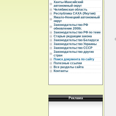
Ханты-Мансийский
  
автономный округ
Челябинская область
  
Республика САХА (Якутия)
  
Ямало-Ненецкий автономный
округ
  
Законодательство РФ
  
обновление 2008г.
  
Законодательство РФ по теме
  
Старые редакции закона
  
Законодательство Беларуси
Законодательство Украины
  
Законодательство СССР
  
Законодательство других
  
стран
  
Поиск документа по сайту
  
  
Полезные ссылки
  
Все разделы сайта
  
Контакты
  
  
  
  
  
  
  
  
Реклама
  
  
  
  
  