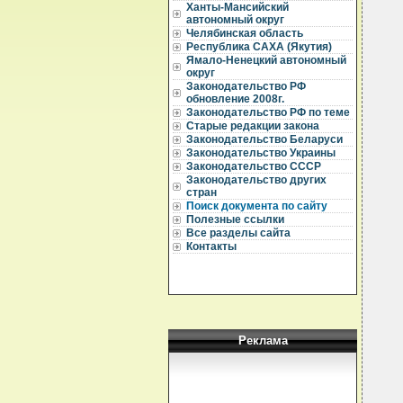
Ханты-Мансийский
  
автономный округ
  
Челябинская область
  
Республика САХА (Якутия)
  
Ямало-Ненецкий автономный
округ
  
Законодательство РФ
  
обновление 2008г.
  
Законодательство РФ по теме
   
Старые редакции закона
  
  
Законодательство Беларуси
  
Законодательство Украины
  
Законодательство СССР
  
Законодательство других
  
стран
  
Поиск документа по сайту
  
Полезные ссылки
  
  
Все разделы сайта
  
Контакты
  
  
  
  
  
  
  
  
Реклама
  
  
  
  