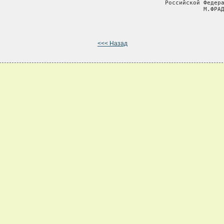
                                                Российской Федера
                                                           М.ФРАД
<<< Назад