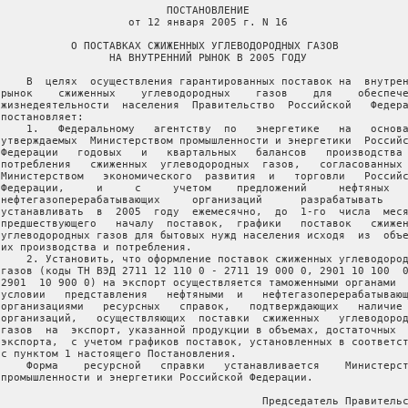
                           ПОСТАНОВЛЕНИЕ

                     от 12 января 2005 г. N 16

            О ПОСТАВКАХ СЖИЖЕННЫХ УГЛЕВОДОРОДНЫХ ГАЗОВ

                  НА ВНУТРЕННИЙ РЫНОК В 2005 ГОДУ

     В  целях  осуществления гарантированных поставок на  внутрен
 рынок    сжиженных    углеводородных    газов    для    обеспече
 жизнедеятельности  населения  Правительство  Российской   Федера
постановляет:

     1.   Федеральному   агентству  по   энергетике   на   основа
 утверждаемых  Министерством промышленности и энергетики  Российс
 Федерации   годовых   и   квартальных   балансов   производства 
 потребления   сжиженных  углеводородных  газов,   согласованных 
 Министерством   экономического  развития  и   торговли   Российс
 Федерации,     и     с     учетом    предложений     нефтяных   
 нефтегазоперерабатывающих     организаций      разрабатывать    
 устанавливать  в  2005  году  ежемесячно,  до  1-го  числа  меся
 предшествующего   началу  поставок,  графики   поставок   сжижен
 углеводородных газов для бытовых нужд населения исходя  из  объе
 их производства и потребления.

     2. Установить, что оформление поставок сжиженных углеводород
 газов (коды ТН ВЭД 2711 12 110 0 - 2711 19 000 0, 2901 10 100  0
 2901  10 900 0) на экспорт осуществляется таможенными органами  
 условии   представления   нефтяными  и   нефтегазоперерабатывающ
 организациями   ресурсных   справок,   подтверждающих   наличие 
 организаций,   осуществляющих  поставки  сжиженных   углеводород
 газов  на  экспорт, указанной продукции в объемах, достаточных  
 экспорта,  с учетом графиков поставок, установленных в соответст
 с пунктом 1 настоящего Постановления.

     Форма    ресурсной   справки   устанавливается    Министерст
 промышленности и энергетики Российской Федерации.

                                          Председатель Правительс