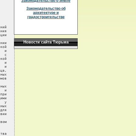
Законодательство о земле
Законодательство об
архитектуре и
градостроительстве
ний

ния

ции

Новости сайта Тюрьма
нии

кой

  и

  с

кой

  и

  и

ца,

ных

мов

ных

  и

при

ими

  у

ных

для

вии

вом

тва
