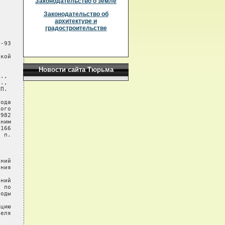
Законодательство о земле
Законодательство об
архитектуре и
градостроительстве
-93

кой

Новости сайта Тюрьма
.,

.,

П.

ода

ого

982

ним

166

 п.

ний

ния

ний

 по

оды

цию

еля
