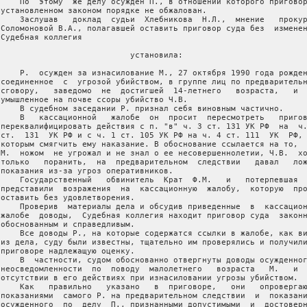
     По  этому  же делу осужден П., в отношении которого приговор
 установленном законом порядке не обжалован.

     Заслушав   доклад  судьи  Хлебникова  Н.Л.,  мнение   прокур
 Соломоновой В.А., полагавшей оставить приговор суда без  изменен
Судебная коллегия

                            установила:

     Р.  осужден за изнасилование М., 27 октября 1990 года рожден
 соединенное  с  угрозой убийством, в группе лиц по предварительн
 сговору,   заведомо  не  достигшей  14-летнего   возраста,   и  
 умышленное на почве ссоры убийство Ч.В.

     В судебном заседании Р. признал себя виновным частично.

     В   кассационной   жалобе  он  просит  пересмотреть   пригов
 переквалифицировать действия с п. "в" ч. 3 ст. 131 УК РФ  на  ч.
 ст.  131  УК РФ и с ч. 1 ст. 105 УК РФ на ч. 4 ст. 111  УК  РФ, 
 которым смягчить ему наказание. В обоснование ссылается на то,  
 М.  ножом  не угрожал и не знал о ее несовершеннолетии, Ч.В.  хо
 только   поранить,  на  предварительном  следствии   давал   лож
 показания из-за угроз оперативников.

     Государственный   обвинитель  Крат  Ф.М.   и   потерпевшая  
 представили  возражения  на  кассационную  жалобу,  которую  про
 оставить без удовлетворения.

     Проверив  материалы дела и обсудив приведенные  в  кассацион
 жалобе  доводы,  Судебная коллегия находит приговор суда  законн
 обоснованным и справедливым.

     Все доводы Р., на которые содержатся ссылки в жалобе, как ви
 из дела, суду были известны, тщательно им проверялись и получили
 приговоре надлежащую оценку.

     В  частности, судом обоснованно отвергнуты доводы осужденног
 неосведомленности  по  поводу  малолетнего   возраста   М.   и  
 отсутствии в его действиях при изнасиловании угрозы убийством.

     Как   правильно   указано   в  приговоре,   они   опровергаю
 показаниями  самого Р. на предварительном следствии  и  показани
 осужденного  по  делу  П., признанными допустимыми  и  достоверн