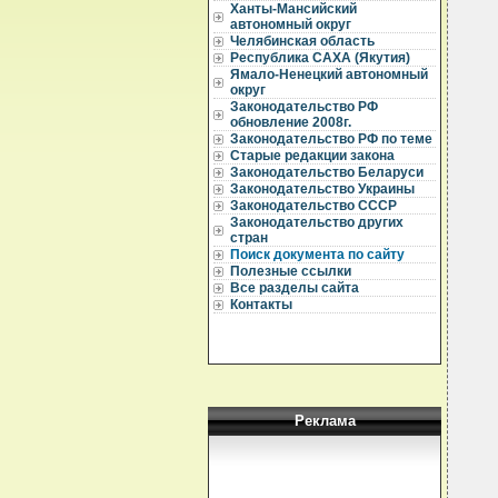
Ханты-Мансийский
  
автономный округ
Челябинская область
  
Республика САХА (Якутия)
  
Ямало-Ненецкий автономный
округ
  
Законодательство РФ
обновление 2008г.
  
Законодательство РФ по теме
  
Старые редакции закона
  
Законодательство Беларуси
  
Законодательство Украины
  
Законодательство СССР
Законодательство других
  
стран
  
Поиск документа по сайту
  
  
Полезные ссылки
  
Все разделы сайта
  
Контакты
  
  
  
  
  
   
  
  
Реклама
  
  
  
  
  