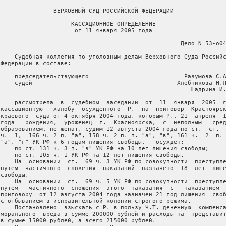
                ВЕРХОВНЫЙ СУД РОССИЙСКОЙ ФЕДЕРАЦИИ

                     КАССАЦИОННОЕ ОПРЕДЕЛЕНИЕ

                      от 11 января 2005 года

                                                    Дело N 53-о04
     Судебная коллегия по уголовным делам Верховного Суда Российс
 Федерации в составе:

     председательствующего                           Разумова С.А
     судей                                         Хлебникова Н.Л
                                                       Шадрина И.
     рассмотрела  в  судебном  заседании  от  11  января  2005  г
 кассационную   жалобу  осужденного  Р.  на  приговор  Красноярск
 краевого  суда от 4 октября 2004 года, которым Р., 21  апреля  1
 года   рождения,  уроженец  г.  Красноярска,  с  неполным   сред
 образованием, не женат, судим 12 августа 2004 года по ст.  ст.  
 ч.  1,  166 ч. 2 п. "а", 158 ч. 2 п. п. "а", "в", 161 ч.  2  п. 
 "а", "г" УК РФ к 6 годам лишения свободы, - осужден:

     по ст. 131 ч. 3 п. "в" УК РФ на 10 лет лишения свободы;

     по ст. 105 ч. 1 УК РФ на 12 лет лишения свободы.

     На  основании  ст.  69 ч. 3 УК РФ по совокупности  преступле
 путем  частичного  сложения  наказаний  назначено  18  лет  лише
свободы.

     На  основании  ст.  69 ч. 5 УК РФ по совокупности  преступле
 путем   частичного  сложения  этого  наказания  с   наказанием  
 приговору  от 12 августа 2004 года назначен 21 год лишения  своб
 с отбыванием в исправительной колонии строгого режима.

     Постановлено  взыскать с Р. в пользу Ч.Т. денежную  компенса
 морального  вреда в сумме 200000 рублей и расходы на  представит
 в сумме 15000 рублей, а всего 215000 рублей.
