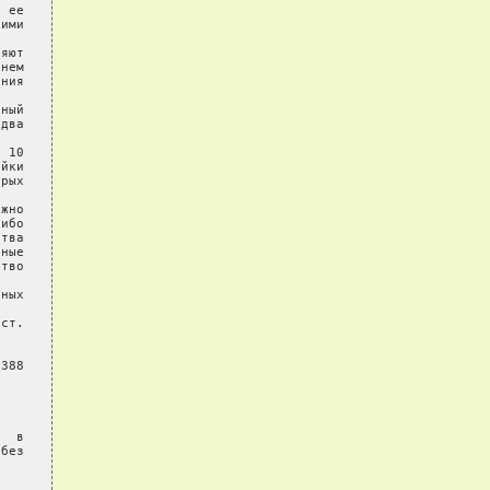
 ее

ими

яют

нем

ния

ный

два

 10

йки

рых

жно

ибо

тва

ные

тво

ных

ст.

388

  в

без
