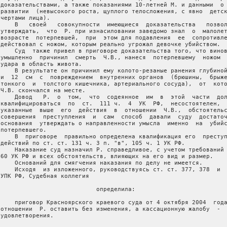
 доказательствами, а также показаниями 10-летней М. и данными  о 
 развитии  (невысокого роста, щуплого телосложения, с явно  детск
чертами лица).

     В   своей   совокупности  имеющиеся  доказательства   позвол
 утверждать,  что  Р. при изнасиловании заведомо знал  о  малолет
 возрасте  потерпевшей,  при  этом для подавления  ее  сопротивле
 действовал с ножом, которым реально угрожал девочке убийством.

     Суд  также привел в приговоре доказательства того, что винов
 умышленно  причинил  смерть  Ч.В., нанеся  потерпевшему  ножом  
 удара в область живота.

     В результате он причинил ему колото-резаные ранения глубиной
 и  12  см  с  повреждением  внутренних органов  (брюшины,  брыже
 тонкого  и  толстого кишечника, артериального сосуда),  от  кото
 Ч.В. скончался на месте.

     Довод   Р.  о  том,  что  содеянное  им  в  этой  части  дол
 квалифицироваться  по  ст.  111 ч.  4  УК  РФ,  несостоятелен,  
 указанные  выше  его  действия  в  отношении  Ч.В.,  обстоятельс
 совершения  преступления  и  сам  способ  давали  суду  достаточ
 основания  утверждать о направленности умысла  именно  на  убийс
потерпевшего.

     В  приговоре  правильно определена квалификация его  преступ
 действий по ст. ст. 131 ч. 3 п. "в", 105 ч. 1 УК РФ.

     Наказание суд назначил Р. справедливое, с учетом требований 
 60 УК РФ и всех обстоятельств, влияющих на его вид и размер.

     Оснований для смягчения наказания по делу не имеется.

     Исходя  из изложенного, руководствуясь ст. ст. 377, 378  и  
 УПК РФ, Судебная коллегия

                            определила:

     приговор Красноярского краевого суда от 4 октября 2004  года
 отношении  Р. оставить без изменения, а кассационную жалобу  -  
удовлетворения.
