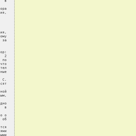
  в

ора

ия,

ия,

ому

 за

ор:

  2

 по

что

тел

ные

 С.

сят

ной

ым,

дно

  в

о о

 об

тся

ями

ыми
