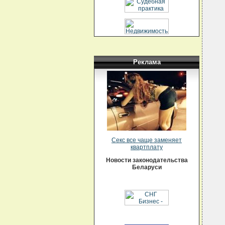
  
  
   
  
  
  
  
  
  
Реклама
  
  
  
  
  
  
  
  
  
  
   
  
Секс все чаще заменяет
  
квартплату
  
  
Новости законодательства
  
Беларуси
  
  
  
  
  
   