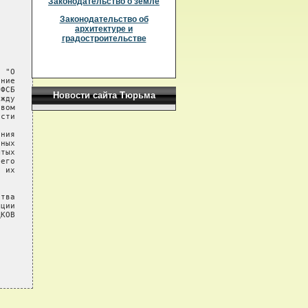
Законодательство о земле
Законодательство об
архитектуре и
градостроительстве
 "О

ние

ФСБ

Новости сайта Тюрьма
жду

вом

сти

ния

ных

тых

его

 их

тва

ции

КОВ
