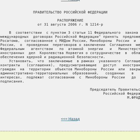
                ПРАВИТЕЛЬСТВО РОССИЙСКОЙ ФЕДЕРАЦИИ

                           РАСПОРЯЖЕНИЕ

                  от 31 августа 2006 г. N 1214-р

     В  соответствии  с пунктом 3 статьи 11 Федерального  закона 
 международных  договорах Российской Федерации" принять  предложе
 Росатома,  согласованное с МИДом России, Минобороны  России  и  
 России,  о  проведении  переговоров о заключении  Соглашения  ме
 Федеральным   агентством   по  атомной  энергии   и   Министерст
 иностранных  дел  Королевства Норвегия о сотрудничестве  в  обла
 обеспечения ядерной и радиационной безопасности.

     Установить,  что  заключаемые  в рамках  указанного  Соглаше
 контракты   (соглашения),  предусматривающие   доступ   иностран
 граждан  на  территории  объектов Минобороны  России  или  закры
 административно-территориальных  образований,   созданных   в   
 интересах,  подлежат  согласованию  с  Минобороны  России   до  
подписания.

                                          Председатель Правительс
                                                Российской Федера
                                                           М.ФРАД
<<< Назад