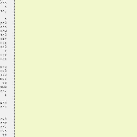
ого

  в

та,

  в

рой

ого

ием

тей

кже

ния

кой

  с

ния

нах

ции

ной

тва

мов

 ее

емы

ии,

  в

ции

ния

кой

нию

ии,

пок

 ее
