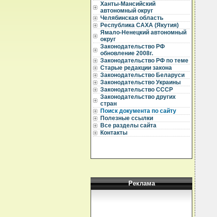
  
Ханты-Мансийский
  
автономный округ
Челябинская область
  
Республика САХА (Якутия)
  
Ямало-Ненецкий автономный
округ
  
  
Законодательство РФ
  
обновление 2008г.
Законодательство РФ по теме
  
Старые редакции закона
  
Законодательство Беларуси
  
Законодательство Украины
  
Законодательство СССР
  
  
Законодательство других
  
стран
  
Поиск документа по сайту
  
Полезные ссылки
  
Все разделы сайта
  
Контакты
  
  
  
  
  
  
  
  
Реклама
  
  
  
  
  
  