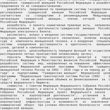
 управления  гражданской авиацией Российской Федерации и разработ
 предложения по ее совершенствованию;

     разработать  предложения по приведению системы государственн
 регулирования   гражданской   авиации   Российской   Федерации  
 соответствие   со   стандартами   и  рекомендациями   Международ
 организации   гражданской   авиации,   членом   которой    являе
 Российская Федерация;

     разработать  и принять нормативные правовые акты,  направлен
 на  использование  в  деятельности гражданской  авиации  Российс
 Федерации электронного билета;

     рассмотреть  вопрос о введении системы государственной  прие
 продукции  авиационно-технического  назначения,  включая  воздуш
 суда  и  компоненты авиационной техники, и о внедрении  специаль
 системы   определения  достоверности  и  идентичности   авиацион
 узлов, деталей и компонентов;

     рассмотреть  целесообразность передачи функций по осуществле
 расследования летных происшествий независимому органу;

     поручить   Министерству  экономического  развития  и   торго
 Российской  Федерации и Министерству финансов Российской  Федера
 разработать  систему  мер, направленных на повышение  эффективно
 реализации  Федеральной  целевой  программы  "Развитие  гражданс
 авиационной техники России на 2002 - 2010 годы и на период до  2
 года"  и  подпрограммы  "Гражданская авиация"  Федеральной  целе
 программы  "Модернизация транспортной системы России (2002  -  2
 годы)",  а  также на увеличение объемов их финансирования  за  с
 средств федерального бюджета;

     совместно  с Советом Федерации Федерального Собрания Российс
 Федерации  подготовить и внести в Государственную Думу Федеральн
 Собрания  Российской  Федерации  проект  Федерального  закона   
 аэропортах   и   аэропортовой  деятельности",   установив   в   
 особенности    правового   регулирования   деятельности    объек
 аэропортовой   инфраструктуры  и  возможности   их   вовлечения 
 коммерческий  оборот  при условии обеспечения безопасности  поле
 гражданской авиации.
