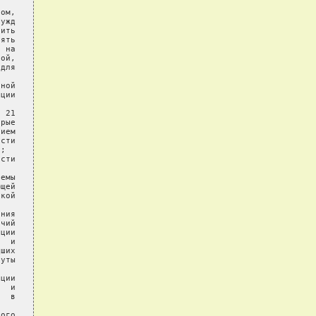
ом,

ужд

ить

ять

 на

ой,

для

ной

ции

 21

рые

ием

сти

;

сти

емы

щей

кой

ния

чий

ции

  и

ших

уты

ции

  и

  в

ого
