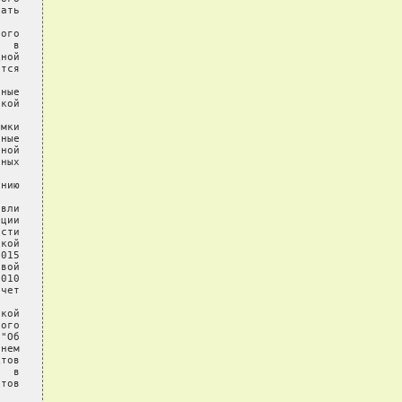
ать

ого

  в

ной

тся

ные

кой

мки

ные

ной

ных

нию

вли

ции

сти

кой

015

вой

010

чет

кой

ого

"Об

нем

тов

  в

тов
