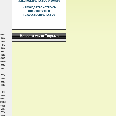
Законодательство о земле
Законодательство об
архитектуре и
градостроительстве
ции

Новости сайта Тюрьма
кой

нии

тва

кой

нно

ные

ают

цию

ими

ки,

сти

ной

ими

ных

тву

ках

ции

мым

оду

са,

сти

для
