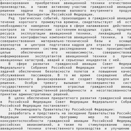
 финансирования   приобретения  авиационной  техники  отечественн
 производства,  а  также  активному участию  гражданской  авиации
 решении   задачи   по   удвоению  валового  внутреннего   продук
 поставленной Президентом Российской Федерации.

     Ряд  трагических событий, произошедших в гражданской авиации
 течение  короткого  промежутка времени, свидетельствует  об  ост
 необходимости  наведения  порядка в сфере налаживания  действенн
 контроля  за  техническим  состоянием воздушных  судов,  продлен
 ресурса   эксплуатации  авиационной  техники,   ликвидацией   пу
 поставки  контрафактных компонентов авиационной  техники,  а  та
 совершенствования   материально-технической   базы   и    оснаще
 аэропортов  и  центров  подготовки кадров для  отрасли  гражданс
 авиации,  изменения  системы расследования  летных  происшествий
 целью     обеспечения    его    независимости,    совершенствова
 информирования   эксплуатантов  авиационной  техники   о   причи
 авиационных катастроф, аварий и серьезных инцидентов с ней.

     В   сфере   развития   гражданской  авиации   Совет   Федера
 Федерального   Собрания  Российской  Федерации   считает   основ
 задачей  обеспечение  безопасности  полетов  и  повышение  качес
 обслуживания   пассажиров.  В  то  же  время   сокращение   объе
 государственного  финансирования  не  создает  предпосылок  для 
 решения.    Особую   тревогу   вызывает   несовершенство    сист
 государственного    управления   отраслью   гражданской    авиац
 приводящее  к  ведомственной разобщенности  и  несогласованности
 принятии административных решений.

     В  целях обеспечения приоритетного развития гражданской авиа
 в   Российской  Федерации  Совет  Федерации  Федерального  Собра
 Российской Федерации постановляет:

     1. Рекомендовать Правительству Российской Федерации:

     разработать и представить на заседание Правительства Российс
 Федерации     комплексную    программу     мер     по     повыше
 конкурентоспособности  гражданской  авиации  Российской  Федерац
 российских   авиакомпаний,  а  также  по   стимулированию   заку
 авиационной  техники  отечественного производства  и  улучшению 