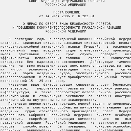
               СОВЕТ ФЕДЕРАЦИИ ФЕДЕРАЛЬНОГО СОБРАНИЯ

                       РОССИЙСКОЙ ФЕДЕРАЦИИ

                           ПОСТАНОВЛЕНИЕ

                    от 14 июля 2006 г. N 282-СФ

            О МЕРАХ ПО ОБЕСПЕЧЕНИЮ БЕЗОПАСНОСТИ ПОЛЕТОВ

       И ПОВЫШЕНИЮ КОНКУРЕНТОСПОСОБНОСТИ ГРАЖДАНСКОЙ АВИАЦИИ

                       РОССИЙСКОЙ ФЕДЕРАЦИИ

     В  последние  годы  в гражданской авиации Российской  Федера
 сложилась  кризисная ситуация, вызванная систематической  нехват
 конкурентоспособной авиационной техники. Имеющийся  в  распоряже
 авиакомпаний   парк  воздушных  судов  отечественного  производс
 имеет    длительный   средний   срок   службы,   обладает    низ
 эффективностью   использования  топлива,   ежегодно   количестве
 сокращается  без  надлежащего восполнения.  Действующие  таможен
 пошлины  на  ввоз воздушных судов иностранного производства  дел
 их   импорт   экономически  невыгодным,  что  усугубляет   ситуа
 старения   парка  воздушных  судов,  эксплуатируемого   российск
 авиаперевозчиками, и стимулирует приобретение авиационной  техни
 произведенной 15 - 25 лет назад.

     Указанные  выше  факторы создают серьезную угрозу  безопасно
 авиаперевозок,    перспективам   развития   авиационно-транспорт
 инфраструктуры,  а  также  способствуют потере  рынков  российск
 авиакомпаниями  и  стимулируют  экспансию  со  стороны  иностран
 авиакомпаний на внутреннем рынке авиаперевозок.

     Признавая приоритетность государственной задачи по производс
 современных  и  конкурентоспособных на внутреннем и внешнем  рын
 воздушных   судов  отечественного  производства,  Совет   Федера
 Федерального  Собрания  Российской  Федерации  считает  необходи
 осуществить   скорейшую   реализацию  комплекса   мер   по   выв
 гражданской  авиации  Российской Федерации  из  затяжного  кризи
 которые    способствовали   бы   повышению    конкурентоспособно
 российских   авиакомпаний,   увеличению   их   капитализации    