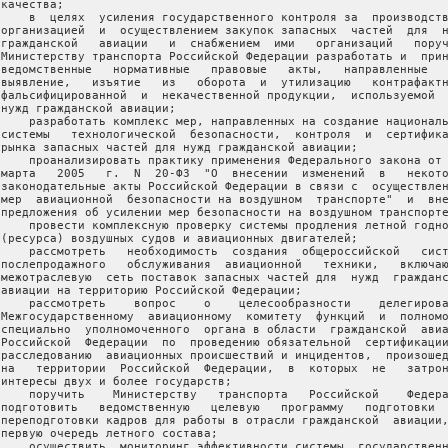
качества;

     в  целях  усиления государственного контроля за  производств
 организацией  и  осуществлением закупок запасных  частей  для  н
 гражданской   авиации   и  снабжением  ими   организаций   поруч
 Министерству транспорта Российской Федерации разработать и  прин
 ведомственные   нормативные   правовые   акты,   направленные   
 выявление,   изъятие   из   оборота  и  утилизацию   контрафактн
 фальсифицированной  и  некачественной продукции,  используемой  
 нужд гражданской авиации;

     разработать комплекс мер, направленных на создание националь
 системы   технологической  безопасности,  контроля  и  сертифика
 рынка запасных частей для нужд гражданской авиации;

     проанализировать практику применения Федерального закона от 
 марта   2005   г.  N  20-ФЗ  "О  внесении  изменений  в   некото
 законодательные акты Российской Федерации в связи с  осуществлен
 мер  авиационной  безопасности на воздушном  транспорте"  и  вне
 предложения об усилении мер безопасности на воздушном транспорте
     провести комплексную проверку системы продления летной годно
 (ресурса) воздушных судов и авиационных двигателей;

     рассмотреть   необходимость  создания  общероссийской   сист
 послепродажного   обслуживания  авиационной   техники,   включаю
 межотраслевую  сеть поставок запасных частей для  нужд  гражданс
 авиации на территорию Российской Федерации;

     рассмотреть    вопрос    о    целесообразности    делегирова
 Межгосударственному  авиационному  комитету  функций  и  полномо
 специально  уполномоченного  органа в области  гражданской  авиа
 Российской  Федерации  по  проведению обязательной  сертификации
 расследованию  авиационных происшествий и инцидентов,  произошед
 на   территории  Российской  Федерации,  в  которых  не   затрон
 интересы двух и более государств;

     поручить    Министерству   транспорта   Российской    Федера
 подготовить   ведомственную   целевую   программу   подготовки  
 переподготовки кадров для работы в отрасли гражданской  авиации,
 первую очередь летного состава;

     осуществить  мониторинг эффективности системы  государственн