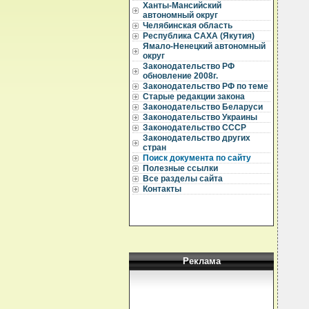
Ханты-Мансийский
  
автономный округ
  
Челябинская область
Республика САХА (Якутия)
  
Ямало-Ненецкий автономный
  
округ
Законодательство РФ
  
обновление 2008г.
  
Законодательство РФ по теме
  
Старые редакции закона
  
Законодательство Беларуси
  
Законодательство Украины
  
Законодательство СССР
  
Законодательство других
  
стран
  
Поиск документа по сайту
  
  
Полезные ссылки
  
Все разделы сайта
  
Контакты
  
  
  
  
  
  
  
  
Реклама
   
  
  