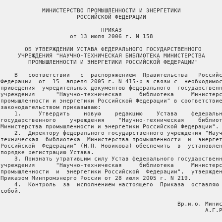
             МИНИСТЕРСТВО ПРОМЫШЛЕННОСТИ И ЭНЕРГЕТИКИ

                       РОССИЙСКОЙ ФЕДЕРАЦИИ

                              ПРИКАЗ

                     от 13 июля 2006 г. N 158

        ОБ УТВЕРЖДЕНИИ УСТАВА ФЕДЕРАЛЬНОГО ГОСУДАРСТВЕННОГО

      УЧРЕЖДЕНИЯ "НАУЧНО-ТЕХНИЧЕСКАЯ БИБЛИОТЕКА МИНИСТЕРСТВА

         ПРОМЫШЛЕННОСТИ И ЭНЕРГЕТИКИ РОССИЙСКОЙ ФЕДЕРАЦИИ"

     В   соответствии   с  распоряжением  Правительства   Российс
 Федерации  от  15  апреля 2005 г. N 415-р в связи с  необходимос
 приведения  учредительных документов федерального  государственн
 учреждения      "Научно-техническая     библиотека     Министерс
 промышленности и энергетики Российской Федерации" в соответствие
 законодательством приказываю:

     1.     Утвердить    новую    редакцию    Устава    федеральн
 государственного    учреждения    "Научно-техническая    библиот
 Министерства промышленности и энергетики Российской Федерации".

     2.  Директору федерального государственного учреждения "Науч
 техническая  библиотека  Министерства промышленности  и  энергет
 Российской  Федерации" (Н.П. Новикова) обеспечить  в  установлен
 порядке регистрацию Устава.

     3. Признать утратившим силу Устав федерального государственн
 учреждения      "Научно-техническая     библиотека     Министерс
 промышленности  и  энергетики Российской  Федерации",  утвержден
 Приказом Минпромэнерго России от 28 июля 2005 г. N 219.

     4.  Контроль  за  исполнением настоящего  Приказа  оставляю 
собой.

                                                    Вр.и.о. Минис
                                                            А.Г.Р