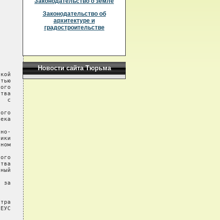
Законодательство о земле
Законодательство об
архитектуре и
градостроительстве
Новости сайта Тюрьма
кой

тью

ого

тва

  с

ого

ека

но-

ики

ном

ого

тва

ный

 за

тра

ЕУС
