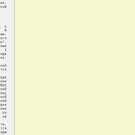
ия,

кой

  о

  N

ам,

ого

и",

лые

  1

нда

ке,

кой

тся

ода

нии

бря

ний

ору

кой

кой

дке

нии

 из

 не

ти,

тся

орм
