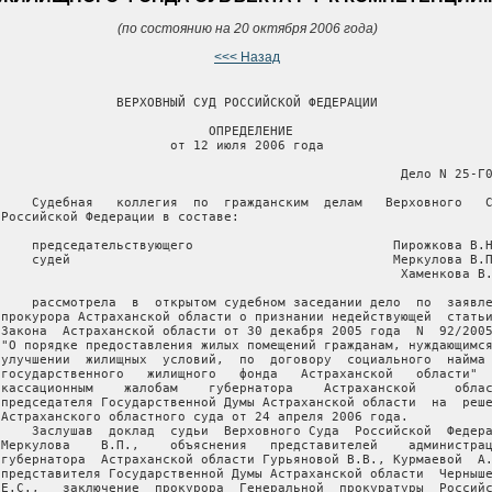
(по состоянию на 20 октября 2006 года)
<<< Назад
                ВЕРХОВНЫЙ СУД РОССИЙСКОЙ ФЕДЕРАЦИИ

                            ОПРЕДЕЛЕНИЕ

                       от 12 июля 2006 года

                                                     Дело N 25-Г0
     Судебная   коллегия  по  гражданским  делам   Верховного   С
 Российской Федерации в составе:

     председательствующего                          Пирожкова В.Н
     судей                                          Меркулова В.П
                                                     Хаменкова В.
     рассмотрела  в  открытом судебном заседании дело  по  заявле
 прокурора Астраханской области о признании недействующей  статьи
 Закона  Астраханской области от 30 декабря 2005 года  N  92/2005
 "О порядке предоставления жилых помещений гражданам, нуждающимся
 улучшении  жилищных  условий,  по  договору  социального  найма 
 государственного   жилищного   фонда   Астраханской   области"  
 кассационным    жалобам    губернатора    Астраханской     облас
 председателя Государственной Думы Астраханской области  на  реше
 Астраханского областного суда от 24 апреля 2006 года.

     Заслушав  доклад  судьи  Верховного Суда  Российской  Федера
 Меркулова    В.П.,    объяснения   представителей    администрац
 губернатора  Астраханской области Гурьяновой В.В., Курмаевой  А.
 представителя Государственной Думы Астраханской области  Черныше
 Е.С.,   заключение  прокурора  Генеральной  прокуратуры  Российс