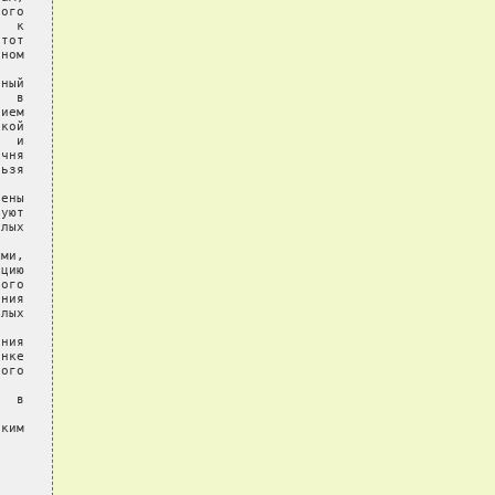
ого

  к

тот

ном

ный

  в

ием

кой

  и

чня

ьзя

ены

уют

лых

ми,

цию

ого

ния

лых

ния

нке

ого

  в

ким
