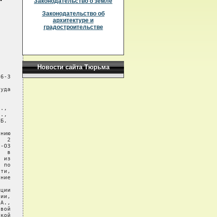
Законодательство о земле
Законодательство об
архитектуре и
градостроительстве
Новости сайта Тюрьма
6-3

уда

.,

.,

Б.

нию

  2

-ОЗ

  в

 из

 по

ти,

ние

ции

ии,

А.,

вой

кой
