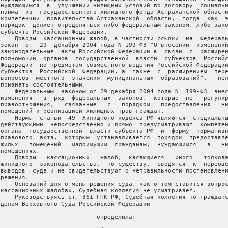
 нуждающимся  в  улучшении жилищных условий по договору  социальн
 найма  из  государственного жилищного фонда Астраханской области
 компетенции  правительства Астраханской  области,  тогда  как  э
 порядок  должен определяться либо федеральным законом, либо зако
 субъекта Российской Федерации.

     Доводы  кассационных жалоб, в частности ссылки  на  Федераль
 закон  от  29  декабря 2004 года N 199-ФЗ "О внесении  изменений
 законодательные  акты Российской Федерации в  связи  с  расширен
 полномочий  органов  государственной  власти  субъектов  Российс
 Федерации  по предметам совместного ведения Российской Федерации
 субъектов  Российской  Федерации, а  также  с  расширением  пере
 вопросов  местного  значения  муниципальных  образований",   нел
 признать состоятельными.

     Федеральным  законом от 29 декабря 2004 года N  199-ФЗ  внес
 изменения   в  ряд  федеральных  законов,  которые  не   регулир
 правоотношения,   связанные   с   порядком   предоставления   жи
 помещений и реализацией жилищных прав граждан.

     Нормы  статьи  49  Жилищного кодекса РФ являются  специальны
 действующими  непосредственно и прямо  предусматривают  компетен
 органа  государственной  власти субъекта РФ  и  форму  нормативн
 правового  акта,  которым  устанавливается  порядок  предоставле
 жилых   помещений   малоимущим  гражданам,  нуждающимся   в   жи
помещениях.

     Доводы   кассационных   жалоб,  касающиеся   иного   толкова
 жилищного  законодательства,  по существу,  сводятся  к  переоце
 выводов  суда и не свидетельствуют о неправильности постановленн
решения.

     Оснований для отмены решения суда, как о том ставится вопрос
 кассационных жалобах, Судебная коллегия не усматривает.

     Руководствуясь ст. 361 ГПК РФ, Судебная коллегия по гражданс
 делам Верховного Суда Российской Федерации

                            определила:
