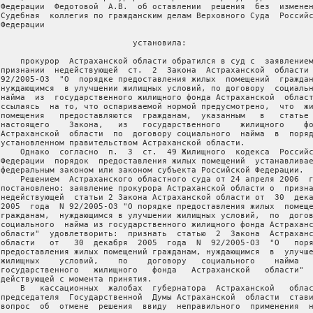
 Федерации  Федотовой  А.В.  об оставлении  решения  без  изменен
 Судебная  коллегия по гражданским делам Верховного Суда  Российс
Федерации

                            установила:

     прокурор  Астраханской области обратился в суд с  заявлением
 признании  недействующей  ст.  2  Закона  Астраханской  области 
 92/2005-ОЗ  "О  порядке предоставления жилых  помещений  граждан
 нуждающимся  в улучшении жилищных условий, по договору  социальн
 найма  из  государственного жилищного фонда Астраханской  област
 ссылаясь  на то, что оспариваемой нормой предусмотрено,  что  жи
 помещения   предоставляются  гражданам,  указанным   в   статье 
 настоящего    Закона,   из   государственного    жилищного    фо
 Астраханской  области  по  договору социального  найма  в  поряд
 установленном правительством Астраханской области.

     Однако  согласно  п.  3  ст.  49 Жилищного  кодекса  Российс
 Федерации  порядок  предоставления жилых помещений  устанавливае
 федеральным законом или законом субъекта Российской Федерации.

     Решением  Астраханского областного суда от 24 апреля 2006  г
 постановлено: заявление прокурора Астраханской области о  призна
 недействующей  статьи 2 Закона Астраханской области от  30  дека
 2005  года  N 92/2005-ОЗ "О порядке предоставления жилых  помеще
 гражданам,  нуждающимся в улучшении жилищных условий,  по  догов
 социального  найма из государственного жилищного фонда Астраханс
 области"  удовлетворить:  признать  статью  2  Закона  Астраханс
 области   от   30  декабря  2005  года  N  92/2005-ОЗ  "О   поря
 предоставления жилых помещений гражданам, нуждающимся  в  улучше
 жилищных    условий,    по    договору   социального    найма   
 государственного   жилищного   фонда   Астраханской   области"  
 действующей с момента принятия.

     В   кассационных  жалобах  губернатора  Астраханской   облас
 председателя  Государственной  Думы Астраханской  области  стави
 вопрос  об  отмене  решения  ввиду  неправильного  применения  н