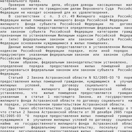
 материального права.

     Проверив  материалы  дела, обсудив доводы  кассационных  жал
 Судебная  коллегия по гражданским делам Верховного Суда  Российс
 Федерации не находит оснований для их удовлетворения.

     В  соответствии  с  п.  3 ст. 49 Жилищного  кодекса  Российс
 Федерации жилые помещения жилищного фонда Российской Федерации  
 жилищного   фонда  субъекта  Российской  Федерации   по   догово
 социального найма предоставляются определенным федеральным  зако
 или  законом  субъекта  Российской  Федерации  категориям  гражд
 признанным по установленным Жилищным кодексом Российской  Федера
 и   (или)  федеральным  законом  или  законом  субъекта  Российс
 Федерации основаниям нуждающимися в жилых помещениях.

     Данные жилые помещения предоставляются в установленном Жилищ
 кодексом  Российской  Федерации  порядке,  если  иной  порядок  
 предусмотрен  указанным федеральным законом  или  законом  субъе
 Российской Федерации.

     Таким  образом, федеральным законодательством установлено,  
 определение   порядка   предоставления   жилых   помещений   дол
 регулироваться федеральным законом или законом субъекта  Российс
Федерации.

     Статьей  2 Закона Астраханской области N 92/2005-ОЗ "О  поря
 предоставления жилых помещений гражданам, нуждающимся  в  улучше
 жилищных    условий,    по    договору   социального    найма   
 государственного    жилищного    фонда    Астраханской     облас
 установлено,   что   жилые  помещения  предоставляются   граждан
 указанным   в  статье  1  настоящего  Закона,  из  государственн
 жилищного фонда Астраханской области по договору социального  на
 в порядке, установленном правительством Астраханской области.

     При  таких обстоятельствах суд правильно пришел к выводу о т
 что статья 2 Закона Астраханской области от 30 декабря 2005 года
 92/2005-ОЗ  "О  порядке предоставления жилых  помещений  граждан
 нуждающимся  в  улучшении жилищных условий по договору  социальн
 найма  из  государственного жилищного фонда  Астраханской  облас
 противоречит   федеральному  законодательству,  поскольку   отно
 порядок  регулирования  предоставления жилых  помещений  граждан