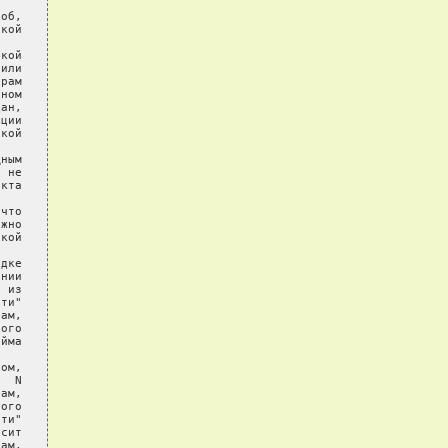
об,

кой

кой

или

рам

ном

ан,

ции

кой

ным

 не

кта

что

жно

кой

дке

нии

 из

ти"

ам,

ого

йма

ом,

  N

ам,

ого

ти"

сит

ам,
