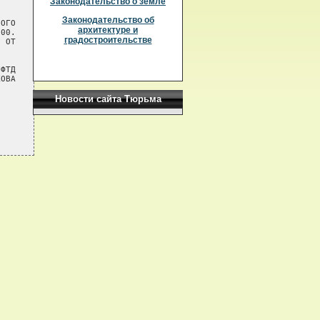
Законодательство о земле
Законодательство об
ОГО

архитектуре и
00.

градостроительстве
 ОТ

ФТД

ОВА

Новости сайта Тюрьма