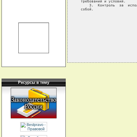
   требований и условий.

       3.  Контроль  за  испо
   собой.

                             
                             
                             
Ресурсы в тему