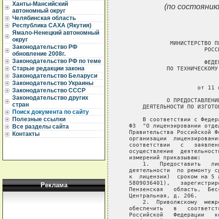
Ханты-Мансийский
(по состоянию
автономный округ
Челябинская область
Республика САХА (Якутия)
Ямало-Ненецкий автономный
округ
               МИНИСТЕРСТВО П
Законодательство РФ
                         РОССИ
обновление 2008г.
Законодательство РФ по теме
                         ФЕДЕ
Старые редакции закона
              ПО ТЕХНИЧЕСКОМУ
Законодательство Беларуси
                              
Законодательство Украины
                       от 11 
Законодательство СССР
Законодательство других
              О ПРЕДОСТАВЛЕНИ
стран
       ДЕЯТЕЛЬНОСТИ ПО ИЗГОТО
Поиск документа по сайту
Полезные ссылки
       В соответствии с Федер
   ФЗ  "О лицензировании отде
Все разделы сайта
   Правительства Российской Ф
Контакты
   организации  лицензировани
   соответствии   с   заявлен
   осуществление  деятельност
   измерений приказываю:

       1.   Предоставить   ли
   деятельности  по ремонту с
   к  лицензии)  сроком на 5 
   5809036401),   зарегистрир
Реклама
   Пензенская   область,  Бес
   Центральная, д. 206.

       2.  Приволжскому  межр
   обеспечить   в   соответст
   Российской   Федерации   к