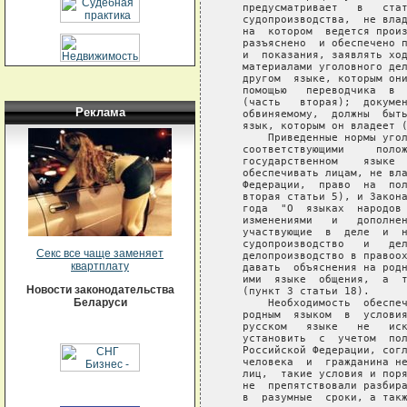
   предусматривает   в   стат
   судопроизводства,  не влад
   на  котором  ведется произ
   разъяснено  и обеспечено п
   и  показания, заявлять ход
   материалами уголовного дел
   другом  языке, которым они
   помощью   переводчика  в  
   (часть   вторая);  докумен
Реклама
   обвиняемому,  должны  быть
   язык, которым он владеет (
       Приведенные нормы угол
   соответствующими     полож
   государственном    языке  
   обеспечивать лицам, не вла
   Федерации,  право  на  пол
   вторая статьи 5), и Закона
   года  "О  языках  народов 
   изменениями   и   дополнен
   участвующие  в  деле  и  н
   судопроизводство   и   дел
Секс все чаще заменяет
   делопроизводство в правоох
квартплату
   давать  объяснения на родн
   ими  языке  общения,  а  т
Новости законодательства
   (пункт 3 статьи 18).

Беларуси
       Необходимость  обеспеч
   родным  языком  в  условия
   русском   языке   не   иск
   установить  с  учетом  пол
   Российской Федерации, согл
   человека  и  гражданина не
   лиц,  такие условия и поря
   не  препятствовали разбира
   в  разумные  сроки, а такж