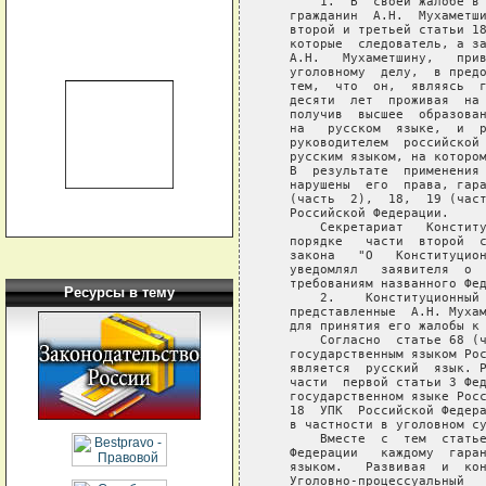
       1.  В  своей жалобе в 
   гражданин  А.Н.  Мухаметши
   второй и третьей статьи 18
   которые  следователь, а за
   А.Н.   Мухаметшину,   прив
   уголовному  делу,  в предо
   тем,  что  он,  являясь  г
   десяти  лет  проживая  на 
   получив  высшее  образован
   на   русском  языке,  и  р
   руководителем  российской 
   русским языком, на котором
   В  результате  применения 
   нарушены  его  права, гара
   (часть  2),  18,  19 (част
   Российской Федерации.

       Секретариат   Конститу
   порядке   части  второй  с
   закона   "О   Конституцион
   уведомлял   заявителя  о  
   требованиям названного Фед
Ресурсы в тему
       2.    Конституционный 
   представленные  А.Н. Мухам
   для принятия его жалобы к 
       Согласно  статье 68 (ч
   государственным языком Рос
   является  русский  язык. Р
   части  первой статьи 3 Фед
   государственном языке Росс
   18  УПК  Российской Федера
   в частности в уголовном су
       Вместе  с  тем  статье
   Федерации   каждому  гаран
   языком.   Развивая  и  кон
   Уголовно-процессуальный   