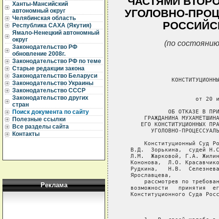
ЧАСТЯМИ ВТОРО
Ханты-Мансийский
автономный округ
УГОЛОВНО-ПРОЦ
Челябинская область
РОССИЙС
Республика САХА (Якутия)
Ямало-Ненецкий автономный
округ
(по состоянию
Законодательство РФ
обновление 2008г.
Законодательство РФ по теме
Старые редакции закона
Законодательство Беларуси
               КОНСТИТУЦИОННЫ
Законодательство Украины
Законодательство СССР
                             
Законодательство других
                      от 20 и
стран
              ОБ ОТКАЗЕ В ПРИ
Поиск документа по сайту
       ГРАЖДАНИНА МУХАМЕТШИНА
Полезные ссылки
      ЕГО КОНСТИТУЦИОННЫХ ПРА
Все разделы сайта
         УГОЛОВНО-ПРОЦЕССУАЛЬ
Контакты
       Конституционный Суд Ро
   В.Д.  Зорькина,  судей Н.С
   Л.М.  Жарковой, Г.А. Жилин
   Кононова,  Л.О. Красавчико
   Рудкина,   Н.В.  Селезнева
   Ярославцева,

       рассмотрев по требован
Реклама
   возможности   принятия  ег
   Конституционного Суда Росс
                             