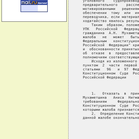
   уголовного    судопроизвод
   предварительного    рассле
   мотивированными   решениям
   обеспечении  тому  или  ин
   переводчика, если материал
   ходатайство явилось резуль
       Таким  образом, положе
   УПК   Российской   Федерац
   гражданина  А.Н.  Мухаметш
   жалоба   не   может   быть
   Федеральным   конституцион
   Российской  Федерации" кри
   и  обоснованности принятых
   об  отказе  в  предоставле
   полномочиям соответствующи
       Исходя из изложенного 
   пунктом  2  части  первой 
   статьями   96   и  97  Фед
   Конституционном  Суде  Рос
   Российской Федерации

                             
       1.   Отказать  в  прин
   Мухаметшина   Аниса  Нигма
   требованиям     Федерально
   Конституционном  Суде  Рос
   которыми жалоба признается
       2.  Определение Консти
   данной жалобе окончательно
                             
                             
                             
                             