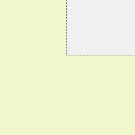
                             
                             
                             
                             