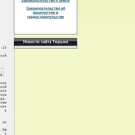
Законодательство о земле
Законодательство об
архитектуре и
градостроительстве
Новости сайта Тюрьма
-23

кой

.,

.,

В.

ное

кой

еля

ора

да,

лам

ния

  в

 не

 РФ

  2
