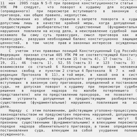
 11  мая  2005 года N 5-П при проверке конституционности статьи  
 УПК   РФ   следует,   что   поворот  к  худшему   для   осужденн
 (оправданного)   при  пересмотре  вступившего   в   законную   с
 приговора, как общее правило, недопустим.

     Исключения  из  общего  правила о запрете  поворота  к  худш
 допустимы  лишь  в  качестве  крайней  меры,  когда  допущенные 
 предшествующем   разбирательстве   существенные   (фундаментальн
 нарушения  повлияли на исход дела, а неисправление судебной  оши
 искажало  бы  саму  суть  правосудия,  смысл  приговора  как   а
 правосудия,  разрушая необходимый баланс конституционно  защищае
 ценностей,  в  том  числе  прав и законных интересов  осужденных
потерпевших.

     С  учетом  этих правовых позиций Конституционный Суд Российс
 Федерации  признал статью 405 УПК РФ не соответствующей Конститу
 Российской  Федерации, ее статьям 15 (часть 4), 17 (часть  1),  
 19,  21,  46  (часть  1),  52, 55 (часть 3)  и  123  (часть  3) 
 взаимосвязи  со  статьей  6  Конвенции о  защите  прав  человека
 основных  свобод  и  пунктом 2 статьи 4 Протокола  N  7  к  ней 
 редакции  Протокола  N  11), в той мере,  в  какой  она  в  сист
 действующего   уголовно-процессуального  регулирования   пересмо
 вступивших  в законную силу приговоров, определений и постановле
 суда,  не  допуская  поворот  к худшему  при  пересмотре  судебн
 решения   в   порядке   надзора   по   жалобе   потерпевшего   (
 представителя)  или по представлению прокурора,  не  позволяет  
 самым   устранить   допущенные  в  предшествующем   разбирательс
 существенные  (фундаментальные)  нарушения,  повлиявшие  на   ис
дела.

     Наряду  с  этим положением, действующим уголовно-процессуаль
 законодательством не предусмотрен перечень нарушений, допущенных
 предшествующем   судебном  разбирательстве,  которые   могут   б
 признаны  существенными (фундаментальными) и влекущими пересмотр
 порядке  надзора  обвинительного приговора, а также  определения
 постановления   суда,   влекущим  за  собой   ухудшение   положе
осужденного.
