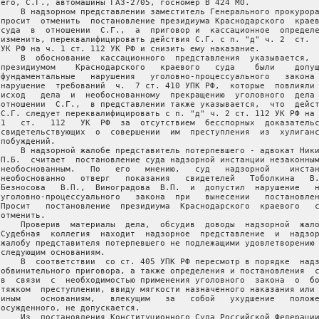
 его, С.Г., автомашины ГАЗ-2705, госномер В 424 МО.

     В надзорном представлении заместитель Генерального прокурора
 просит  отменить  постановление президиума Краснодарского  краев
 суда  в  отношении  С.Г.,  а  приговор и  кассационное  определе
 изменить, переквалифицировать действия С.Г. с п. "д" ч. 2  ст.  
 УК РФ на ч. 1 ст. 112 УК РФ и снизить ему наказание.

     В  обоснование  кассационного  представления  указывается,  
 президиумом    Краснодарского   краевого   суда    были    допущ
 фундаментальные   нарушения   уголовно-процессуального   закона 
 нарушение  требований  ч.  7 ст. 410 УПК РФ,  которые  повлияли 
 исход   дела  и  необоснованному  прекращению  уголовного  дела 
 отношении  С.Г.,  в представлении также указывается,  что  дейст
 С.Г. следует переквалифицировать с п. "д" ч. 2 ст. 112 УК РФ на 
 1   ст.   112   УК  РФ  за  отсутствием  бесспорных  доказательс
 свидетельствующих  о  совершении  им  преступления  из  хулиганс
побуждений.

     В надзорной жалобе представитель потерпевшего - адвокат Ники
 П.Б.  считает  постановление суда надзорной инстанции незаконным
 необоснованным.   По   его   мнению,   суд   надзорной    инстан
 необоснованно   отверг   показания   свидетелей   Тоболкина   В.
 Безносова   В.П.,  Виноградова  В.П.  и  допустил  нарушение   н
 уголовно-процессуального   закона  при   вынесении   постановлен
 Просит   постановление  президиума  Краснодарского  краевого   с
отменить.

     Проверив  материалы  дела,  обсудив  доводы  надзорной  жало
 Судебная  коллегия  находит  надзорное  представление  и  надзор
 жалобу представителя потерпевшего не подлежащими удовлетворению 
 следующим основаниям.

     В  соответствии  со ст. 405 УПК РФ пересмотр в порядке  надз
 обвинительного приговора, а также определения и постановления  с
 в  связи  с  необходимостью применения уголовного  закона  о  бо
 тяжком  преступлении, ввиду мягкости назначенного наказания или 
 иным    основаниям,   влекущим   за   собой   ухудшение   положе
 осужденного, не допускается.

     Из  постановления Конституционного Суда Российской Федерации