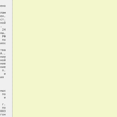
ено

лам

ен,

ст.

ной

.

 24

ны,

 РФ

 по

иях

тва

А.,

нии

ной

ние

ние

 п.

  и

ия

ных

 по

  и

 г.

 по

003

гон
