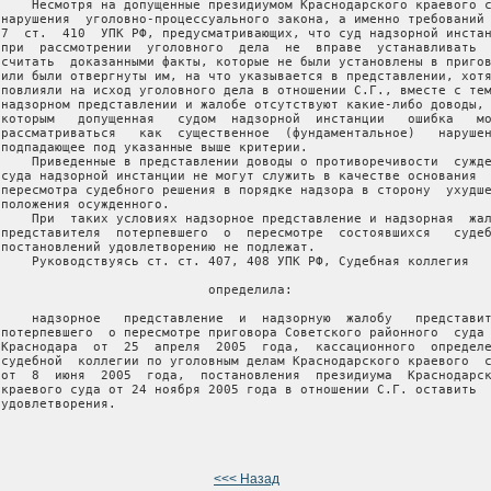
     Несмотря на допущенные президиумом Краснодарского краевого с
 нарушения  уголовно-процессуального закона, а именно требований 
 7  ст.  410  УПК РФ, предусматривающих, что суд надзорной инстан
 при  рассмотрении  уголовного  дела  не  вправе  устанавливать  
 считать  доказанными факты, которые не были установлены в пригов
 или были отвергнуты им, на что указывается в представлении, хотя
 повлияли на исход уголовного дела в отношении С.Г., вместе с тем
 надзорном представлении и жалобе отсутствуют какие-либо доводы, 
 которым   допущенная   судом  надзорной  инстанции   ошибка   мо
 рассматриваться   как  существенное  (фундаментальное)   нарушен
 подпадающее под указанные выше критерии.

     Приведенные в представлении доводы о противоречивости  сужде
 суда надзорной инстанции не могут служить в качестве основания  
 пересмотра судебного решения в порядке надзора в сторону  ухудше
 положения осужденного.

     При  таких условиях надзорное представление и надзорная  жал
 представителя  потерпевшего  о  пересмотре  состоявшихся   судеб
 постановлений удовлетворению не подлежат.

     Руководствуясь ст. ст. 407, 408 УПК РФ, Судебная коллегия

                            определила:

     надзорное   представление  и  надзорную  жалобу   представит
 потерпевшего  о пересмотре приговора Советского районного  суда 
 Краснодара  от  25  апреля  2005  года,  кассационного  определе
 судебной  коллегии по уголовным делам Краснодарского краевого  с
 от  8  июня  2005  года,  постановления  президиума  Краснодарск
 краевого суда от 24 ноября 2005 года в отношении С.Г. оставить  
удовлетворения.

<<< Назад