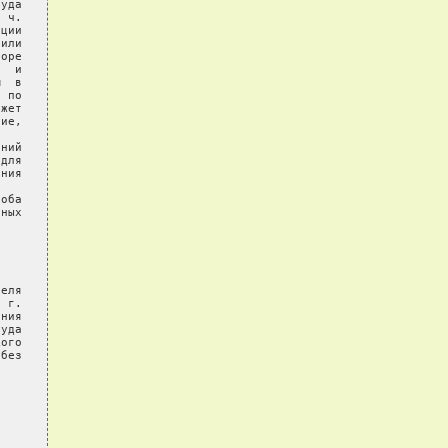
уда

 ч.

ции

или

оре

  и

  в

 по

жет

ие,

ний

для

ния

оба

ных

еля

 г.

ния

уда

ого

без
