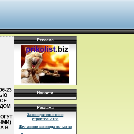
Реклама
06-23
Новости
ВЬЮ
ОСЕ
УДОМ
Реклама
Законодательство о
ОГУТ
строительстве
ЫМИ)
Жилищное законодательство
А В