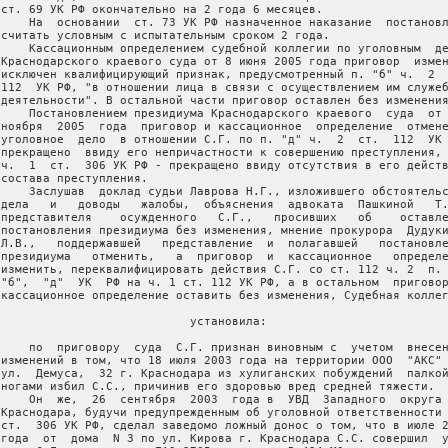
 ст. 69 УК РФ окончательно на 2 года 6 месяцев.

     На  основании  ст. 73 УК РФ назначенное наказание  постановл
 считать условным с испытательным сроком 2 года.

     Кассационным определением судебной коллегии по уголовным  де
 Краснодарского краевого суда от 8 июня 2005 года приговор  измен
 исключен квалифицирующий признак, предусмотренный п. "б" ч.  2  
 112  УК РФ, "в отношении лица в связи с осуществлением им служеб
 деятельности". В остальной части приговор оставлен без изменения
     Постановлением президиума Краснодарского краевого  суда  от 
 ноября  2005  года  приговор и кассационное  определение  отмене
 уголовное  дело  в отношении С.Г. по п. "д" ч.  2  ст.  112  УК 
 прекращено  ввиду его непричастности к совершению преступления, 
 ч.  1  ст.  306 УК РФ - прекращено ввиду отсутствия в его действ
 состава преступления.

     Заслушав  доклад судьи Лаврова Н.Г., изложившего обстоятельс
 дела   и   доводы   жалобы,  объяснения  адвоката  Пашкиной   Т.
 представителя    осужденного   С.Г.,   просивших   об    оставле
 постановления президиума без изменения, мнение прокурора  Дудуки
 Л.В.,   поддержавшей   представление  и  полагавшей   постановле
 президиума   отменить,   а  приговор  и  кассационное   определе
 изменить, переквалифицировать действия С.Г. со ст. 112 ч. 2  п. 
 "б",  "д"  УК  РФ на ч. 1 ст. 112 УК РФ, а в остальном  приговор
 кассационное определение оставить без изменения, Судебная коллег
                            установила:

     по  приговору  суда  С.Г. признан виновным с  учетом  внесен
 изменений в том, что 18 июля 2003 года на территории ООО  "АКС" 
 ул.  Демуса,  32 г. Краснодара из хулиганских побуждений  палкой
 ногами избил С.С., причинив его здоровью вред средней тяжести.

     Он  же,  26  сентября  2003  года в  УВД  Западного  округа 
 Краснодара, будучи предупрежденным об уголовной ответственности 
 ст.  306 УК РФ, сделал заведомо ложный донос о том, что в июле 2
 года  от  дома  N 3 по ул. Кирова г. Краснодара С.С. совершил  у