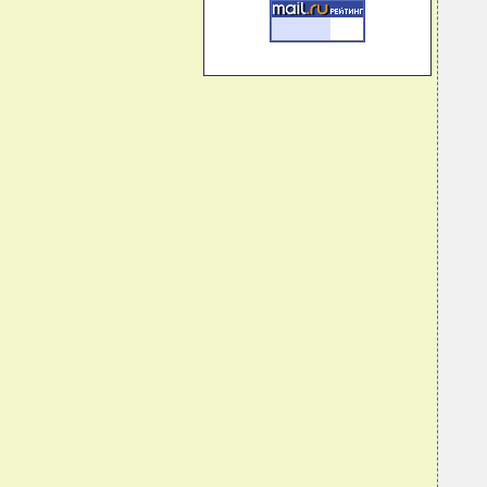
  
  
  
  
  
  
  
  
  
  
  
   
  
  
  
  
  
  
  
  
  
  
  
  
  
  
   
  
  
  
  
  
  
   