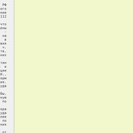
 РФ

ого

ние

112

что

ены

  -

 на

  в

вия

 ч.

тв,

ких

тин

  и

ции

Н.,

орм

ия.

уда

бы,

ную

 по

ора

уда

лее

 по

ния

 от
