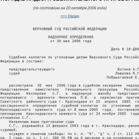
(по состоянию на 20 октября 2006 года)
<<< Назад
                ВЕРХОВНЫЙ СУД РОССИЙСКОЙ ФЕДЕРАЦИИ

                       НАДЗОРНОЕ ОПРЕДЕЛЕНИЕ

                        от 30 мая 2006 года

                                                    Дело N 18-Д06
     Судебная коллегия по уголовным делам Верховного Суда Российс
 Федерации в составе:

     председательствующего                             Ботина А.Г
     судей                                            Лаврова К.Г
                                                  Побрызгаевой Е.
     рассмотрела  30  мая  2006 года в судебном заседании  надзор
 представление   заместителя   Генерального   прокурора   Российс
 Федерации   Кехлерова   С.Г.  и  надзорную   жалобу   представит
 потерпевшего  -  адвоката  Никитина  П.Б.  о  пересмотре  пригов
 Советского  районного суда г. Краснодара от 25  апреля  2005  го
 кассационного  определения  судебной коллегии  по  уголовным  де
 Краснодарского  краевого  суда от 8 июня 2005  года,  постановле
 президиума  Краснодарского краевого суда от 24 ноября 2005  года
отношении С.Г.

     Названным выше приговором суда

     С.Г., родившийся 13 февраля 1983 года в г. Краснодаре, ранее
судимый,

     осужден к лишению свободы: по п. п. "б", "д" ч. 2 ст. 112 УК
 на  2 года, по ч. 1 ст. 306 УК РФ на 6 месяцев и на основании ч.