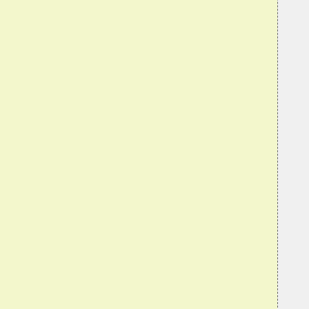
  
  
  
  
  
  
  
  
  
  
  
  
  
  
  
  
  
  
  
  
  
  
  
  
  
  
   