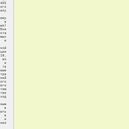
405

ого

илу

ему

  в

ые)

бки

кта

мых

  и

кой

ции

18,

 во

  и

 (в

еме

тра

ний

ого

его

тем

тве

ход

ным

  в

ыть

  в

  и

ния
