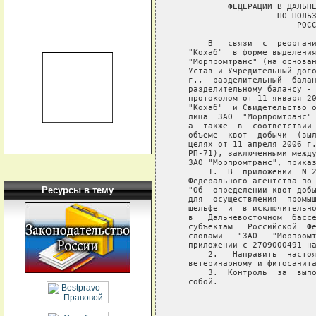
           ФЕДЕРАЦИИ В ДАЛЬНЕ
                     ПО ПОЛЬЗ
                         РОСС
       В   связи  с  реоргани
   "Кохаб"  в форме выделения
   "Морпромтранс" (на основан
   Устав и Учредительный дого
   г.,  разделительный  балан
   разделительному балансу - 
   протоколом от 11 января 20
   "Кохаб"  и Свидетельство о
   лица  ЗАО  "Морпромтранс" 
   а  также  в  соответствии 
   объеме  квот  добычи  (выл
   целях от 11 апреля 2006 г.
   РП-71), заключенными между
   ЗАО "Морпромтранс", приказ
       1.  В  приложении  N 2
   Федерального агентства по 
Ресурсы в тему
   "Об  определении квот добы
   для  осуществления  промыш
   шельфе  и  в исключительно
   в   Дальневосточном  бассе
   субъектам   Российской  Фе
   словами   "ЗАО   "Морпромт
   приложении с 2709000491 на
       2.   Направить  настоя
   ветеринарному и фитосанита
       3.  Контроль  за  выпо
   собой.

                             
                             