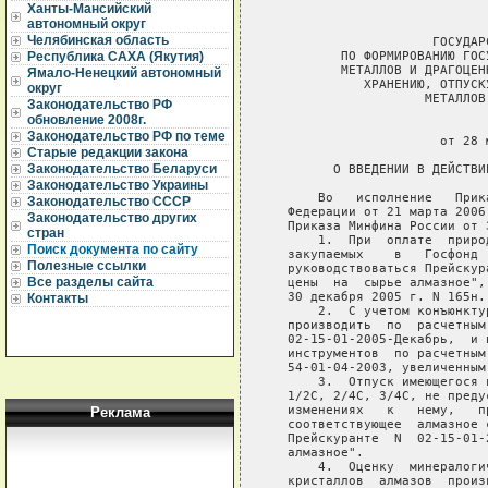
Ханты-Мансийский
автономный округ
Челябинская область
                      ГОСУДАР
          ПО ФОРМИРОВАНИЮ ГОС
Республика САХА (Якутия)
          МЕТАЛЛОВ И ДРАГОЦЕН
Ямало-Ненецкий автономный
             ХРАНЕНИЮ, ОТПУСК
округ
                     МЕТАЛЛОВ
Законодательство РФ
обновление 2008г.
                              
Законодательство РФ по теме
                       от 28 
Старые редакции закона
Законодательство Беларуси
         О ВВЕДЕНИИ В ДЕЙСТВИ
Законодательство Украины
       Во   исполнение   Прик
Законодательство СССР
   Федерации от 21 марта 2006
Законодательство других
   Приказа Минфина России от 
стран
       1.  При  оплате  приро
Поиск документа по сайту
   закупаемых    в   Госфонд 
Полезные ссылки
   руководствоваться Прейскур
Все разделы сайта
   цены  на  сырье алмазное",
   30 декабря 2005 г. N 165н.

Контакты
       2.  С учетом конъюнкту
   производить  по  расчетным
   02-15-01-2005-Декабрь,  и 
   инструментов  по расчетным
   54-01-04-2003, увеличенным 
       3.  Отпуск имеющегося 
   1/2С, 2/4С, 3/4С, не преду
   изменениях   к   нему,   п
Реклама
   соответствующее  алмазное 
   Прейскуранте  N  02-15-01-
   алмазное".

       4.  Оценку  минералоги
   кристаллов  алмазов  произ