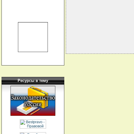
                             
                             
                             
                             
Ресурсы в тему