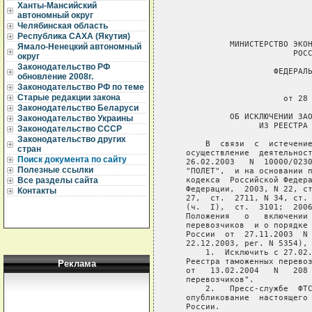
Ханты-Мансийский
автономный округ
Челябинская область
Республика САХА (Якутия)
            МИНИСТЕРСТВО ЭКОН
Ямало-Ненецкий автономный
                         РОСС
округ
Законодательство РФ
                     ФЕДЕРАЛЬ
обновление 2008г.
Законодательство РФ по теме
                             
Старые редакции закона
                       от 28 
Законодательство Беларуси
            ОБ ИСКЛЮЧЕНИИ ЗАО
Законодательство Украины
                  ИЗ РЕЕСТРА 
Законодательство СССР
Законодательство других
       В  связи  с  истечение
стран
   осуществление  деятельност
Поиск документа по сайту
   26.02.2003   N  10000/0230
Полезные ссылки
   "ПОЛЕТ",  и на основании п
   кодекса  Российской Федера
Все разделы сайта
   Федерации,  2003, N 22, ст
Контакты
   27,  ст.  2711, N 34, ст. 
   (ч.  I),  ст.  3101;  2006
   Положения   о   включении 
   перевозчиков  и о порядке 
   России  от  27.11.2003  N 
   22.12.2003, рег. N 5354), 
       1.  Исключить с 27.02.
   Реестра таможенных перевоз
Реклама
   от   13.02.2004   N   208 
   перевозчиков".

       2.   Пресс-службе  ФТС
   опубликование  настоящего 
   России.
