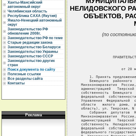
МУНИЦИПАЛЬ
Ханты-Мансийский
автономный округ
НЕЛИДОВСКОГО РА
Челябинская область
ОБЪЕКТОВ, РА
Республика САХА (Якутия)
Ямало-Ненецкий автономный
округ
Законодательство РФ
обновление 2008г.
(по состоянию
Законодательство РФ по теме
Старые редакции закона
Законодательство Беларуси
Законодательство Украины
Законодательство СССР
                  ПРАВИТЕЛЬСТ
Законодательство других
стран
                             
                      от 20 м
Поиск документа по сайту
Полезные ссылки
       1. Принять предложение
Все разделы сайта
       Бежецкого  районного  
Контакты
   Минэкономразвития  России,
   администрацией   Тверской 
   собственность  Бежецкого  
   федеральной  собственности
   Управления  Федеральной  с
   области   жилого  дома,  р
   область), ул. Тверская, N 
       Собрания  депутатов  Н
Реклама
   Минэкономразвития  России,
   администрацией   Тверской 
   собственность  Нелидовског
   федеральной  собственности
   федерального государственн