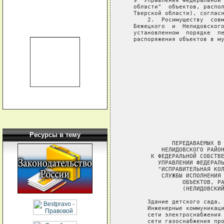
   9  Управления Федеральной 
   области"  объектов, распол
   Тверской области), согласн
       2.  Росимуществу  совм
   Бежецкого  и  Нелидовского
   установленном  порядке  пе
   распоряжения объектов в му
                             
                             
                             
                             
                             
                             
                             
Ресурсы в тему
                             
              ПЕРЕДАВАЕМЫХ В 
           НЕЛИДОВСКОГО РАЙОН
        К ФЕДЕРАЛЬНОЙ СОБСТВЕ
          УПРАВЛЕНИИ ФЕДЕРАЛЬ
          "ИСПРАВИТЕЛЬНАЯ КОЛ
           СЛУЖБЫ ИСПОЛНЕНИЯ 
                 ОБЪЕКТОВ, РА
                 (НЕЛИДОВСКИЙ
       Здание детского сада, 
       Инженерные коммуникаци
       сети электроснабжения 
       сети газоснабжения про