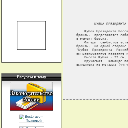
                             
                             
                             
                             
                             
            КУБКА ПРЕЗИДЕНТА 
       Кубок Президента Росси
   бронзы,  представляет собо
   в момент броска.

       Фигуры  самбистов уста
   бронзы,  на одной стороне 
   "Кубок  Президента  Россий
   выгравированное название к
       Высота Кубка - 22 см, 
       Вручаемая   команде-по
   выполнена из металла (чугу
Ресурсы в тему