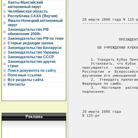
Ханты-Мансийский
автономный округ
Челябинская область
Республика САХА (Якутия)
   20 марта 2006 года N 125-р
Ямало-Ненецкий автономный
   --------------------------
округ
Законодательство РФ
                             
обновление 2008г.
Законодательство РФ по теме
                    ПРЕЗИДЕНТ
Старые редакции закона
          ОБ УЧРЕЖДЕНИИ КУБКА
Законодательство Беларуси
                             
Законодательство Украины
Законодательство СССР
       1. Учредить Кубок През
Законодательство других
       Установить, что Кубок 
стран
   присуждается   команде   -
Поиск документа по сайту
   Росспортом  и  Всероссийск
Полезные ссылки
   вручением его уменьшенной 
       2.  Утвердить прилагае
Все разделы сайта
   Федерации по самбо.

Контакты
       3.   Настоящее  распор
   подписания.

                             
                             
                             
   20 марта 2006 года

   N 125-рп

Реклама