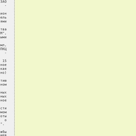
ЗАО

  -

ион

ель

ями

тва

М",

ыми

мл,

ПКЦ

  -

 15

ное

кая

но)

тию

ном

ных

ных

ное

сти

мом

оты

  о

".

жбы

ИЕВ
