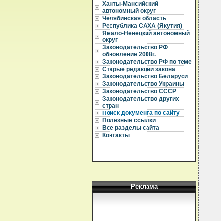
Ханты-Мансийский
автономный округ
  
Челябинская область
  
Республика САХА (Якутия)
Ямало-Ненецкий автономный
  
округ
Законодательство РФ
  
обновление 2008г.
  
Законодательство РФ по теме
Старые редакции закона
  
  
Законодательство Беларуси
  
Законодательство Украины
  
Законодательство СССР
  
Законодательство других
  
стран
  
Поиск документа по сайту
  
Полезные ссылки
  
  
Все разделы сайта
  
Контакты
  
  
  
   
  
  
  
  
Реклама
  
  
  
   
  