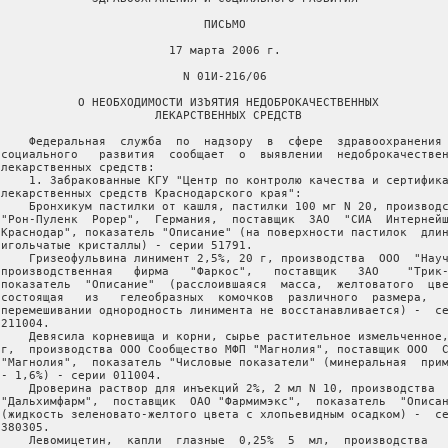
                              ПИСЬМО

                         17 марта 2006 г.

                           N 01И-216/06

            О НЕОБХОДИМОСТИ ИЗЪЯТИЯ НЕДОБРОКАЧЕСТВЕННЫХ

                       ЛЕКАРСТВЕННЫХ СРЕДСТВ

     Федеральная  служба  по  надзору  в  сфере  здравоохранения 
 социального   развития  сообщает  о  выявлении  недоброкачествен
 лекарственных средств:

     1. Забракованные КГУ "Центр по контролю качества и сертифика
 лекарственных средств Краснодарского края":

     Бронхикум пастилки от кашля, пастилки 100 мг N 20, производс
 "Рон-Пуленк  Рорер",  Германия,  поставщик  ЗАО  "СИА  Интернейш
 Краснодар", показатель "Описание" (на поверхности пастилок  длин
 игольчатые кристаллы) - серии 51791.

     Гризеофульвина линимент 2,5%, 20 г, производства  ООО  "Науч
 производственная   фирма   "Фаркос",   поставщик   ЗАО    "Трик-
 показатель  "Описание"  (расслоившаяся  масса,  желтоватого  цве
 состоящая   из   гелеобразных  комочков  различного  размера,   
 перемешивании однородность линимента не восстанавливается) -  се
211004.

     Девясила корневища и корни, сырье растительное измельченное,
 г,  производства ООО Сообщество МФП "Магнолия", поставщик ООО  С
 "Магнолия",  показатель "Числовые показатели" (минеральная  прим
 - 1,6%) - серии 011004.

     Дроверина раствор для инъекций 2%, 2 мл N 10, производства  
 "Дальхимфарм",  поставщик  ОАО "Фармимэкс",  показатель  "Описан
 (жидкость зеленовато-желтого цвета с хлопьевидным осадком) -  се
380305.

     Левомицетин,  капли  глазные  0,25%  5  мл,  производства   