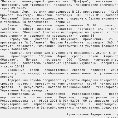
 "Институт   молекулярной  диагностики  "Диафарм",   поставщик   
 "Интеркэр", ОАО "Фармимэкс", показатель "Механические включения"
серии 03102005.

     Линкас  Лор, пастилки апельсиновые N 16, производства  "Херб
 Прайвет  Лимитед",  Пакистан, поставщик  ЗАО  "Трик-М",  показат
 "Описание"  (пастилки неоднородные по окраске с белыми вкраплени
 и трещинами на поверхности) - серии 73.

     Линкас   Лор,   пастилки  медово-лимонные  N  16,  производс
 "Хербион   Прайвет  Лимитед",  Пакистан,  поставщик  ЗАО  "Трик-
 показатель  "Описание" (пастилки неоднородные по окраске  с  бел
 вкраплениями и трещинами на поверхности) - серии 68.

     Нитрофунгин,   раствор  для  наружного   применения,   25   
 производства "А.С.Галена", Чешская Республика, поставщик  ЗАО  "
 Кетгут", показатель "Описание" (негерметичная укупорка флаконов)
серии ЗА0640305.

     Пирантел, суспензия для внутреннего применения, 250 мг|5 мл 
 мл,   производства   "Медана   Фарма  Терполь   Групп   Акционер
 Общество",    Польша,   поставщик   ООО   "Южная   Фармацевтичес
 Компания",  показатель "Упаковка" (флаконы укупорены  негерметич
- серии 10405

     Указанные   серии   лекарственных  средств   подлежат   изъя
 (возврату  поставщику) из обращения и уничтожению  в  установлен
порядке.

     Федеральная служба предлагает субъектам обращения лекарствен
 средств  провести  проверку наличия указанных  серий  лекарствен
 средств,  о  результатах  которой проинформировать  территориаль
 Управление Росздравнадзора.

     Территориальным     Управлениям    Росздравнадзора     прове
 мероприятия  в  соответствии  с Порядком,  предусмотренным  пись
 Росздравнадзора  от  08.02.2006 N 01И-92/06 "Об организации  раб
 территориальных   Управлений  Росздравнадзора   с   информацией 
 недоброкачественных и фальсифицированных лекарственных средствах
                                     Руководитель Федеральной слу
                                                         Р.У.ХАБР