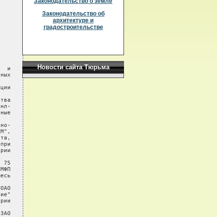
Законодательство о земле
Законодательство об
архитектуре и
градостроительстве
Новости сайта Тюрьма
  и

ных

ции

тва

нл-

ные

но-

М",

та,

при

рии

 75

МФП

есь

ОАО

ие"

рии

ЗАО
