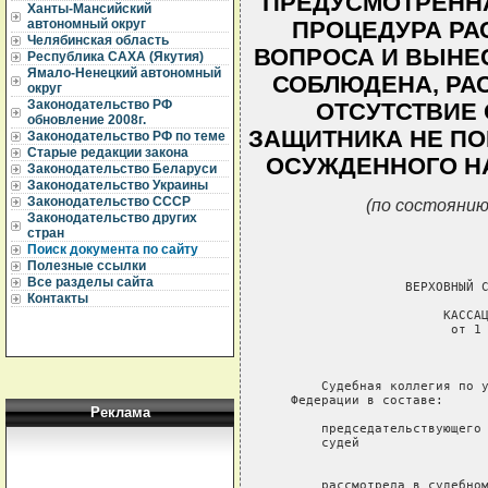
ПРЕДУСМОТРЕНН
Ханты-Мансийский
автономный округ
ПРОЦЕДУРА РА
Челябинская область
ВОПРОСА И ВЫНЕ
Республика САХА (Якутия)
Ямало-Ненецкий автономный
СОБЛЮДЕНА, РА
округ
Законодательство РФ
ОТСУТСТВИЕ 
обновление 2008г.
ЗАЩИТНИКА НЕ ПО
Законодательство РФ по теме
Старые редакции закона
ОСУЖДЕННОГО НА 
Законодательство Беларуси
Законодательство Украины
Законодательство СССР
(по состоянию
Законодательство других
стран
Поиск документа по сайту
Полезные ссылки
Все разделы сайта
                  ВЕРХОВНЫЙ С
Контакты
                       КАССАЦ
                        от 1 
                             
       Судебная коллегия по у
   Федерации в составе:

Реклама
       председательствующего 
       судей                 
                             
       рассмотрела в судебном