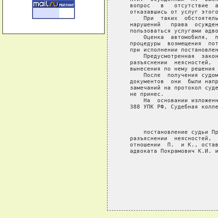
   вопрос   в   отсутствие  а
   отказавшись от услуг этого
       При  таких  обстоятель
   нарушений   права  осужден
   пользоваться услугами адво
       Оценка  автомобиля,  п
   процедуры  возмещения  пот
   при исполнении постановлен
       Предусмотренная  закон
   разъяснении  неясностей,  
   вынесения по нему решения 
       После  получения судом
   документов  они  были напр
   замечаний на протокол суде
   не принес.

       На  основании изложенн
   388 УПК РФ, Судебная колле
                             
       постановление судьи Пр
   разъяснении  неясностей,  
   отношении  П.  и К., остав
   адвоката Покрамович К.И. и