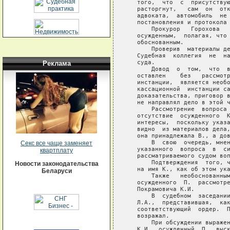
   того,  что  с  присутствую
   расторгнут,   сам  он  отк
   адвоката,  автомобиль  не 
   постановления и протокола 
       Прокурор   Горохова   
   осужденным,  полагая, что 
   обоснованным.

       Проверив  материалы де
   Судебная  коллегия  не  на
   суда.

Реклама
       Довод  о  том,  что  в
   оставлен    без   рассмотр
   инстанции,  является необо
   кассационной  инстанции са
   доказательства, приговор в
   не направлял дело в этой ч
       Рассмотрение  вопроса 
   отсутствие  осужденного  К
   интересы,  поскольку указа
   видно  из материалов дела,
   она принадлежала В., а дов
       В  свою  очередь, мнен
Секс все чаще заменяет
   указанного  вопроса  в  си
квартплату
   рассматриваемого судом воп
       Подтверждения  того, ч
Новости законодательства
   на имя К., как об этом ука
Беларуси
       Также   необоснованным
   осужденного  П.  рассмотре
   Покрамовича К.И.

       В  судебном  заседании
   Л.А.,  представившая,  как
   соответствующий  ордер.  П
   возражал.

       При обсуждении выражен
   К.И.  осужденный  П.  выск