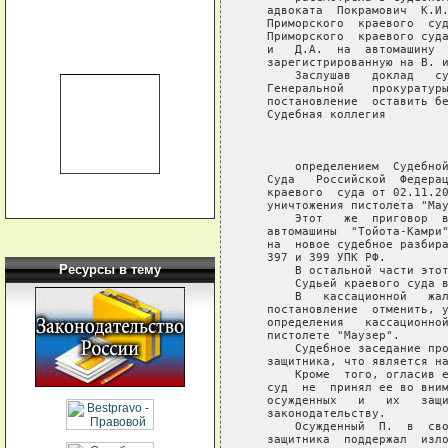
   адвоката  Покрамович  К.И.
   Приморского  краевого  суд
   Приморского  краевого суда
   и   Д.А.  на  автомашину  
   зарегистрированную на В. и
       Заслушав   доклад   су
   Генеральной    прокуратуры
   постановление  оставить бе
   Судебная коллегия

                             
       определением  Судебной
   Суда   Российской  Федерац
   краевого  суда от 02.11.20
   уничтожения пистолета "Мау
       Этот   же  приговор  в
   автомашины  "Тойота-Камри"
   на  новое судебное разбира
   397 и 399 УПК РФ.

Ресурсы в тему
       В остальной части этот
       Судьей краевого суда в
       В   кассационной   жал
   постановление  отменить, у
   определения   кассационной
   пистолете "Маузер".

       Судебное заседание про
   защитника, что является на
       Кроме  того, огласив е
   суд  не  принял ее во вним
   осужденных   и   их   защи
   законодательству.

       Осужденный  П.  в  сво
   защитника  поддержал  изло