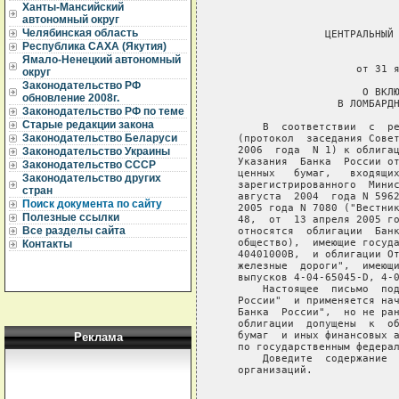
Ханты-Мансийский
автономный округ
Челябинская область
                 ЦЕНТРАЛЬНЫЙ 
Республика САХА (Якутия)
                             
Ямало-Ненецкий автономный
                      от 31 я
округ
Законодательство РФ
                       О ВКЛЮ
обновление 2008г.
                   В ЛОМБАРДН
Законодательство РФ по теме
Старые редакции закона
       В  соответствии  с  ре
Законодательство Беларуси
   (протокол  заседания Совет
   2006  года  N 1) к облигац
Законодательство Украины
   Указания  Банка  России от
Законодательство СССР
   ценных   бумаг,   входящих
Законодательство других
   зарегистрированного  Минис
стран
   августа  2004  года N 5962
Поиск документа по сайту
   2005 года N 7080 ("Вестник
Полезные ссылки
   48,  от  13 апреля 2005 го
Все разделы сайта
   относятся  облигации  Банк
   общество),  имеющие госуда
Контакты
   40401000В,  и облигации От
   железные  дороги",  имеющи
   выпусков 4-04-65045-D, 4-0
       Настоящее  письмо  под
   России"  и применяется нач
   Банка  России",  но не ран
   облигации  допущены  к  об
   бумаг  и иных финансовых а
Реклама
   по государственным федерал
       Доведите  содержание  
   организаций.

                             