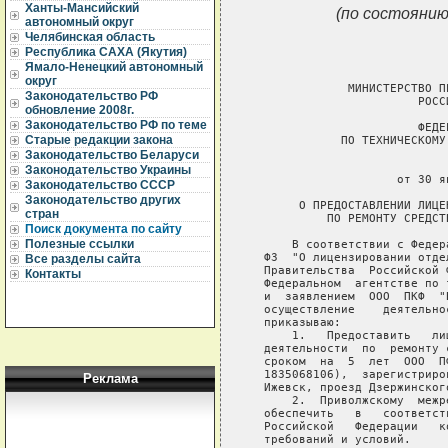
Ханты-Мансийский
(по состоянию
автономный округ
Челябинская область
Республика САХА (Якутия)
Ямало-Ненецкий автономный
округ
               МИНИСТЕРСТВО П
Законодательство РФ
                         РОССИ
обновление 2008г.
Законодательство РФ по теме
                         ФЕДЕ
Старые редакции закона
              ПО ТЕХНИЧЕСКОМУ
Законодательство Беларуси
                              
Законодательство Украины
                      от 30 я
Законодательство СССР
Законодательство других
        О ПРЕДОСТАВЛЕНИИ ЛИЦЕ
стран
            ПО РЕМОНТУ СРЕДСТ
Поиск документа по сайту
Полезные ссылки
       В соответствии с Федер
   ФЗ  "О лицензировании отде
Все разделы сайта
   Правительства  Российской 
Контакты
   Федеральном  агентстве по 
   и  заявлением  ООО  ПКФ  "
   осуществление    деятельно
   приказываю:

       1.   Предоставить   ли
   деятельности  по  ремонту 
   сроком  на  5  лет  ООО  П
   1835068106),  зарегистриро
Реклама
   Ижевск, проезд Дзержинского
       2.  Приволжскому  межр
   обеспечить   в   соответст
   Российской   Федерации   к
   требований и условий.
