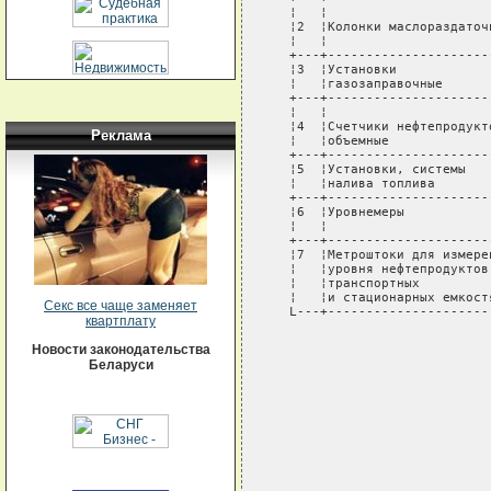
   ¦   ¦                     
   ¦2  ¦Колонки маслораздаточ
   ¦   ¦                     
   +---+---------------------
   ¦3  ¦Установки            
   ¦   ¦газозаправочные      
   +---+---------------------
   ¦   ¦                     
   ¦4  ¦Счетчики нефтепродукт
Реклама
   ¦   ¦объемные             
   +---+---------------------
   ¦5  ¦Установки, системы   
   ¦   ¦налива топлива       
   +---+---------------------
   ¦6  ¦Уровнемеры           
   ¦   ¦                     
   +---+---------------------
   ¦7  ¦Метроштоки для измере
   ¦   ¦уровня нефтепродуктов
   ¦   ¦транспортных         
   ¦   ¦и стационарных емкост
Секс все чаще заменяет
   L---+---------------------
квартплату
                             
Новости законодательства
                             
Беларуси
                             
                             
                             
                             
                             