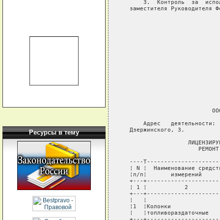
       3.  Контроль  за  испо
   заместителя Руководителя Ф
                             
                             
                             
                             
                             
                             
                             
                             
                           ООО
       Адрес   деятельности: 
   Дзержинского, 3.

Ресурсы в тему
                    ЛИЦЕНЗИРУ
                       РЕМОНТ
   ----T---------------------
   ¦ N ¦  Наименование средст
   ¦п/п¦       измерений     
   +---+---------------------
   ¦ 1 ¦           2         
   +---+---------------------
   ¦   ¦                     
   ¦1  ¦Колонки              
   ¦   ¦топливораздаточные   
   +---+---------------------