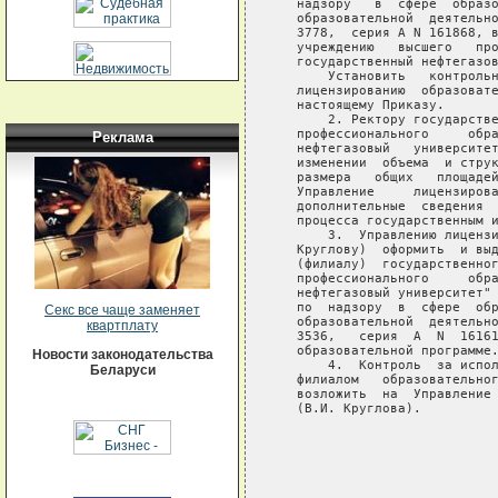
   надзору   в  сфере  образо
   образовательной  деятельно
   3778,  серия А N 161868, в
   учреждению   высшего   про
   государственный нефтегазов
       Установить   контрольн
   лицензированию  образовате
   настоящему Приказу.

       2. Ректору государстве
   профессионального     обра
Реклама
   нефтегазовый   университет
   изменении  объема  и струк
   размера   общих   площадей
   Управление     лицензирова
   дополнительные  сведения  
   процесса государственным и
       3.  Управлению лицензи
   Круглову)  оформить  и выд
   (филиалу)  государственног
   профессионального     обра
   нефтегазовый университет" 
   по  надзору  в  сфере  обр
Секс все чаще заменяет
   образовательной  деятельно
квартплату
   3536,   серия  А  N  16161
   образовательной программе.
Новости законодательства
       4.  Контроль  за испол
Беларуси
   филиалом   образовательног
   возложить  на  Управление 
   (В.И. Круглова).

                             
                             