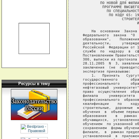
           ПО НОВОЙ ДЛЯ ФИЛИА
            ПРОГРАММЕ ВЫСШЕГО
              ПО СПЕЦИАЛЬНОСТ
               ПО КОДУ 65: 19
                     СТРОИТЕЛ
                            И
       На  основании  Закона 
   Федерального  закона  "О  
   образовании",    Положения
   деятельности,     утвержде
   Российской  Федерации от 1
   службе  по  надзору  в  сф
   Постановлением Правительст
   300, выписки из протокола 
   28.11.2005  N  3, заявлени
   заключения  (не  приводитс
   экспертизе приказываю:

       1.   Признать   Сургут
   государственного      обра
Ресурсы в тему
   профессионального     обра
   нефтегазовый  университет"
   право  осуществления  обра
   филиала     университета  
   профессионального  образов
   квалификации    по    коду
   строительные,  дорожные  м
   обучения  в  объеме первых
   образования    в   рамках 
   обучающихся,  установленно
   обучением  по указанной об
   сохранением  формы обучени
   филиале,  в  рамках предел
   установленной  в  приложен