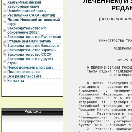
ЛЕЧЕНИЕМ) И
Ханты-Мансийский
автономный округ
РЕДА
Челябинская область
Республика САХА (Якутия)
(по состоянию
Ямало-Ненецкий автономный
округ
Законодательство РФ
обновление 2008г.
Законодательство РФ по теме
             МИНИСТЕРСТВО ТРА
Старые редакции закона
Законодательство Беларуси
                    ФЕДЕРАЛЬН
Законодательство Украины
Законодательство СССР
                             
Законодательство других
                      от 25 я
стран
Поиск документа по сайту
       О ПЕРЕИМЕНОВАНИИ ГОСУД
       "БАЗА ОТДЫХА "ГЕЛЕНДЖИ
Полезные ссылки
                  И УТВЕРЖДЕН
Все разделы сайта
Контакты
       В  целях  приведения у
   унитарного   предприятия  
   (пансионат   с   лечением)
   Российской  Федерации,  ру
   ноября  2002  г. N 161-ФЗ,
   Федерации  от  3 декабря 2
   Российской  Федерации  от 
   Приказом Минэкономразвития
Реклама
       1.   Переименовать  го
   "Геленджикская   бухта"  (
   государственное  унитарное
   бухта" (ФГУП "Пансионат "Г
       2.  Утвердить прилагае