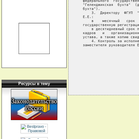
   федерального  государствен
   "Геленджикская  бухта"  (д
   бухта").

       3.  Директору  ФГУП  "
   Е.Е.:

       в    месячный   срок  
   государственную регистраци
       в десятидневный срок п
   кадров   и   организационн
   устава, а также копию свид
       4. Контроль за исполне
   заместителя руководителя Е
                             
                             
Ресурсы в тему