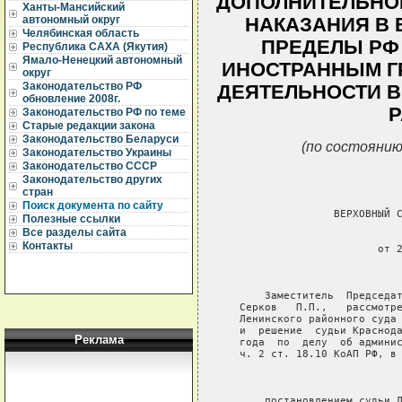
ДОПОЛНИТЕЛЬНО
Ханты-Мансийский
автономный округ
НАКАЗАНИЯ В 
Челябинская область
ПРЕДЕЛЫ РФ
Республика САХА (Якутия)
Ямало-Ненецкий автономный
ИНОСТРАННЫМ Г
округ
Законодательство РФ
ДЕЯТЕЛЬНОСТИ В
обновление 2008г.
Р
Законодательство РФ по теме
Старые редакции закона
Законодательство Беларуси
(по состоянию
Законодательство Украины
Законодательство СССР
Законодательство других
стран
Поиск документа по сайту
                  ВЕРХОВНЫЙ С
Полезные ссылки
Все разделы сайта
                             
Контакты
                         от 2
                             
       Заместитель  Председат
   Серков   П.П.,   рассмотре
   Ленинского районного суда 
   и  решение  судьи Краснода
Реклама
   года  по  делу  об админис
   ч. 2 ст. 18.10 КоАП РФ, в 
                             
       постановлением судьи Л