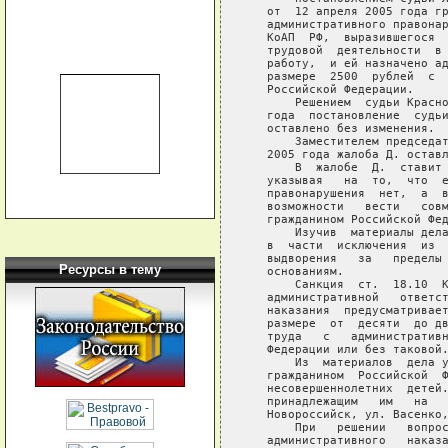
   от  12 апреля 2005 года гр
   административного правонар
   КоАП  РФ,  выразившегося  
   трудовой  деятельности  в 
   работу,  и ей назначено ад
   размере  2500  рублей  с  
   Российской Федерации.

       Решением  судьи Красно
   года  постановление  судьи
   оставлено без изменения.

       Заместителем председат
   2005 года жалоба Д. оставл
       В  жалобе  Д.  ставит 
   указывая   на  то,  что  е
   правонарушения  нет,  а  в
   возможности   вести   совм
   гражданином Российской Фед
       Изучив  материалы дела
   в  части  исключения  из  
   выдворения   за   пределы 
Ресурсы в тему
   основаниям.

       Санкция  ст.  18.10  К
   административной   ответст
   наказания  предусматривает
   размере  от  десяти  до дв
   труда   с   административн
   Федерации или без таковой.
       Из  материалов  дела у
   гражданином  Российской  Ф
   несовершеннолетних  детей.
   принадлежащим   им   на   
   Новороссийск, ул. Васенко,
       При   решении   вопрос
   административного   наказа