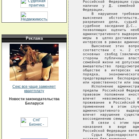
   Российской  Федерации судь
   наличии  у  Д.  семейной  
   Федерации.

       В  нарушение  требован
   выяснения   обстоятельств,
   разрешения  дела,  судьей 
   судебное  заседание Д.С., 
   позволяющих  оценить  необ
   административного выдворен
   меры  в  целях достижения 
Реклама
   интересов в рамках админис
       Выяснение  этих  вопро
   соответствии  с  ч.  2  ст
   основных  свобод (заключен
   стороны   публичных  власт
   семейной жизни не допускае
   вмешательство  предусмотре
   обществе  в  интересах  на
   порядка,    экономического
   предотвращения  беспорядко
   или нравственности или защ
       Исполнение  администра
Секс все чаще заменяет
   пределы  Российской Федера
квартплату
   правовом  положении  иност
   влечет   невозможность   п
Новости законодательства
   проживание  в Российской Ф
Беларуси
   применение   в  этом  случ
   административного   выдвор
   влечет  нарушение  существ
   воссоединению семьи.

       В  связи  с  этим  при
   наказания   в   виде   адм
   Российской Федерации являе
       Судья  Краснодарского 
   оставил без внимания.
