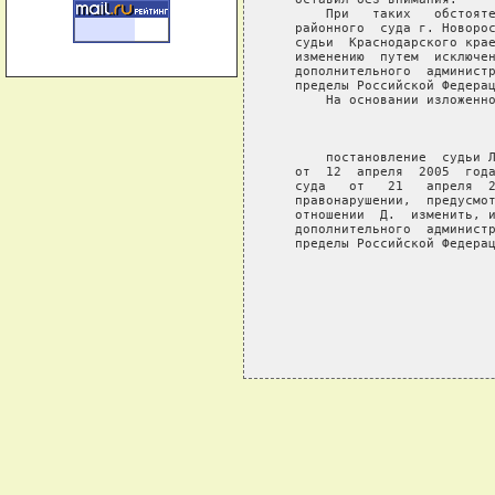
       При   таких   обстояте
   районного  суда г. Новорос
   судьи  Краснодарского крае
   изменению  путем  исключен
   дополнительного  администр
   пределы Российской Федерац
       На основании изложенно
                             
       постановление  судьи Л
   от  12  апреля  2005  года
   суда   от   21   апреля  2
   правонарушении,  предусмот
   отношении  Д.  изменить, и
   дополнительного  администр
   пределы Российской Федерац