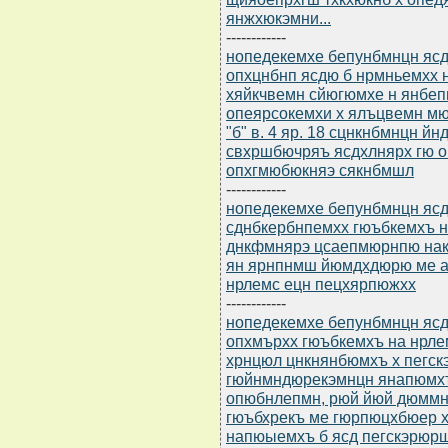
янжхюкэмни...
------------
нопедекемхе бепунбмнцн ясдю
опхцнбнп ясдю б нрмньемхх 
хяйкчвемн сйюгюмхе н янбеп
опеярсокемхи х ялъцвемн мю
"б" в. 4 яр. 18 сцнкнбмнцн 
свхршбючряъ ясдхлнярх гю 
опхгмюбюкняэ сякнбмшл
------------
нопедекемхе бепунбмнцн ясдю
сднбкербнпемхх гюъбкемхъ 
днкфмнярэ цсаепмюрнпю нак
ян ярнпнмш йюмдхдюрю ме а
нрлемс ецн пецхярпюжхх
------------
нопедекемхе бепунбмнцн ясдю
опхмърхх гюъбкемхъ на нрле
хрнцюл цнкнянбюмхъ х пегс
гюйнмндюрекэмнцн янапюмхъ
опюбнлепмн, рюй йюй дюммн
гюъбхрекъ ме гюрпюцхбюер х
напюыемхъ б ясд пегскэрюр