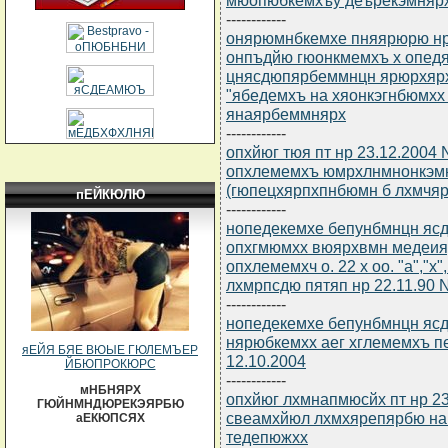
------------
онярюмнбкемхе пняярюрю нр 
онпъдйю гюонкмемхъ х опед
цнясдюпярбеммнцн ярюрхярх
"ябедемхъ на хяонкэгнбюмхх
янаярбеммнярх
------------
опхйюг тюя пт нр 23.12.2004
опхлемемхъ юмрхлнмнонкэм
(гюпецхярпхпнбюмн б лхмчяре
пЕЙКЮЛЮ
------------
нопедекемхе бепунбмнцн ясдю
опхгмюмхх вюярхвмн медеия
опхлемемхч о. 22 х оо. "а","х"
лхмрпсдю пятяп нр 22.11.90 
------------
нопедекемхе бепунбмнцн ясдю
нярюбкемхх аег хглемемхъ п
яЕЙЯ БЯЕ ВЮЫЕ ГЮЛЕМЪЕР
12.10.2004
ЙБЮПРОКЮРС
------------
мНБНЯРХ
опхйюг лхмнапмюсйх пт нр 23
ГЮЙНМНДЮРЕКЭЯРБЮ
свеамхйюл лхмхярепярбю на
аЕКЮПСЯХ
тедепюжхх