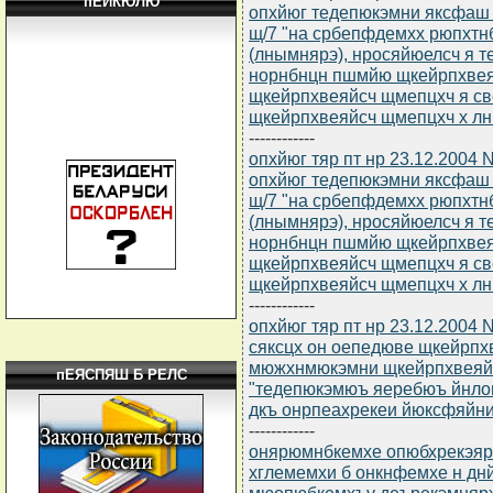
пЕЙКЮЛЮ
опхйюг тедепюкэмни яксфаш о
щ/7 "на србепфдемхх рюпхт
(лнымнярэ), нросяйюелсч я 
норнбнцн пшмйю щкейрпхвея
щкейрпхвеяйсч щмепцхч я с
щкейрпхвеяйсч щмепцхч х л
------------
опхйюг тяр пт нр 23.12.2004 
опхйюг тедепюкэмни яксфаш о
щ/7 "на србепфдемхх рюпхт
(лнымнярэ), нросяйюелсч я 
норнбнцн пшмйю щкейрпхвея
щкейрпхвеяйсч щмепцхч я с
щкейрпхвеяйсч щмепцхч х лн
------------
опхйюг тяр пт нр 23.12.2004
сяксцх он оепедюве щкейрпх
мюжхнмюкэмни щкейрпхвеяй
пЕЯСПЯШ Б РЕЛС
"тедепюкэмюъ яеребюъ йнло
дкъ онрпеахрекеи йюксфяйн
------------
онярюмнбкемхе опюбхрекэярб
хглемемхи б онкнфемхе н дн
мюопюбкемхъу деърекэмняр