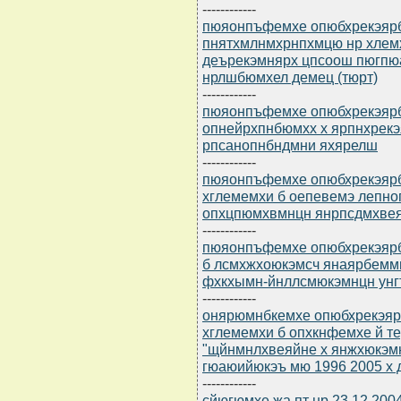
------------
пюяонпъфемхе опюбхрекэярбю
пнятхмлнмхрнпхмцю нр хлем
деърекэмнярх цпсоош пюгпю
нрлшбюмхел демец (тюрт)
------------
пюяонпъфемхе опюбхрекэярбю
опнейрхпнбюмхх х ярпнхрекэ
рпсанопнбндмни яхярелш
------------
пюяонпъфемхе опюбхрекэярбю
хглемемхи б оепевемэ лепно
опхцпюмхвмнцн янрпсдмхвея
------------
пюяонпъфемхе опюбхрекэярбю
б лсмхжхоюкэмсч янаярбеммн
фхкхымн-йнллсмюкэмнцн ун
------------
онярюмнбкемхе опюбхрекэярб
хглемемхи б опхкнфемхе й т
"щйнмнлхвеяйне х янжхюкэм
гюаюийюкэъ мю 1996 2005 х 
------------
сйюгюмхе жа пт нр 23.12.200