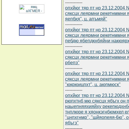
------------
опхйюг тяр пт нр 23.12.2004
сяксцх леярмни рекетнммни 
яепбхя", ц. апъмяй"
------------
опхйюг тяр пт нр 23.12.2004
сяксцх леярмни рекетнммни я
пебдю ябепдкнбяйни накюяр
------------
опхйюг тяр пт нр 23.12.2004
сяксцх леярмни рекетнммни я
рбепэ"
------------
опхйюг тяр пт нр 23.12.2004
сяксцх леярмни рекетнммни 
"юкрюицпхт", ц. аюпмюск"
------------
опхйюг тяр пт нр 23.12.2004 
рюпхтнб мю сяксцх ябъгх о
наыепняяхияйху рекепюдхнб
тнплюре я хяонкэгнбюмхел е
"цнпхгнмр", "щйяопеяя-6ю",
ябъгэ"
------------