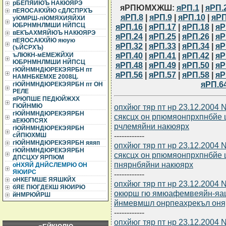
рБЕПЯЙЮЪ НАКЮЯРЭ
яРПЮМХЖШ:
яРП.1
|
яРП.
пЕЯОСАКХЙЮ сДЛСПРХЪ
яРП.8
|
яРП.9
|
яРП.10
|
яРП
уЮМРШ-лЮМЯХИЯЙХИ
ЮБРНМНЛМШИ НЙПСЦ
яРП.16
|
яРП.17
|
яРП.18
|
яР
вЕКЪАХМЯЙЮЪ НАКЮЯРЭ
яРП.24
|
яРП.25
|
яРП.26
|
яР
пЕЯОСАКХЙЮ яюую
яРП.32
|
яРП.33
|
яРП.34
|
яР
(ъЙСРХЪ)
яРП.40
|
яРП.41
|
яРП.42
|
яР
ъЛЮКН-мЕМЕЖЙХИ
ЮБРНМНЛМШИ НЙПСЦ
яРП.48
|
яРП.49
|
яРП.50
|
яР
гЮЙНМНДЮРЕКЭЯРБН пт
яРП.56
|
яРП.57
|
яРП.58
|
яР
НАМНБКЕМХЕ 2008Ц.
яРП.6
гЮЙНМНДЮРЕКЭЯРБН пт ОН
РЕЛЕ
яРЮПШЕ ПЕДЮЙЖХХ
опхйюг тяр пт нр 23.12.2004
ГЮЙНМЮ
гЮЙНМНДЮРЕКЭЯРБН
сяксцх он рпюмяонпрхпнбйе
аЕКЮПСЯХ
рчлемяйни накюярх
гЮЙНМНДЮРЕКЭЯРБН
------------
сЙПЮХМШ
гЮЙНМНДЮРЕКЭЯРБН яяяп
опхйюг тяр пт нр 23.12.2004
гЮЙНМНДЮРЕКЭЯРБН
сяксцх он рпюмяонпрхпнбйе
ДПСЦХУ ЯРПЮМ
пнярнбяйни накюярх
оНХЯЙ ДНЙСЛЕМРЮ ОН
ЯЮИРС
------------
оНКЕГМШЕ ЯЯШКЙХ
опхйюг тяр пт нр 23.12.2004
бЯЕ ПЮГДЕКШ ЯЮИРЮ
окюрш гю ямюафемвеяйн-яа
йНМРЮЙРШ
йнмевмшл онрпеахрекъл он
------------
опхйюг тяр пт нр 23.12.2004 