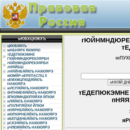
мЮБХЦЮЖХЪ
гЮЙНМНДЮРЕ
цКЮБМЮЪ
т
мНБНЯРХ ЯЮИРЮ
тЕДЕПЮКЭМНЕ
юПУХ
ГЮЙНМНДЮРЕКЭЯРБН
гЮЙНМНДЮРЕКЭЯРБН
лНЯЙБШ
лНЯЙНБЯЙЮЪ НАКЮЯРЭ
яЮМЙР-оЕРЕПАСПЦ Х
кЕМХМЦПЮДЯЙЮЪ
НАКЮЯРЭ
юЛСПЯЙЮЪ НАКЮЯРЭ
тЕДЕПЮКЭМНЕ
бНПНМЕФЯЙЮЪ НАКЮЯРЭ
йПЮЯМНДЮПЯЙХИ ЙПЮИ
пНЯЯХ
нЛЯЙЮЪ НАКЮЯРЭ
оПХЛНПЯЙХИ ЙПЮИ
пНЯРНБЯЙЮЪ НАКЮЯРЭ
яЮПЮРНБЯЙЮЪ НАКЮЯРЭ
яБЕПДКНБЯЙЮЪ НАКЮЯРЭ
я
рСКЭЯЙЮЪ НАКЮЯРЭ
рЧЛЕМЯЙЮЪ НАКЮЯРЭ