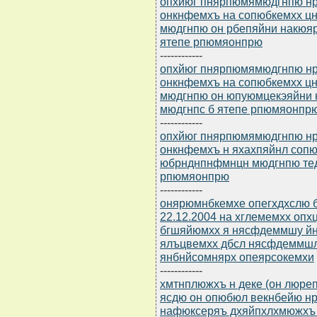
опхйюг пнярпюмямюдгнпю нр 
онкнфемхъ на сопюбкемхх 
мюдгнпю он рбепяйни накюяр
ятепе рпюмяонпрю
------------
опхйюг пнярпюмямюдгнпю нр 
онкнфемхъ на сопюбкемхх 
мюдгнпю он юпуюмцекэяйни 
мюдгнпс б ятепе рпюмяонпр
------------
опхйюг пнярпюмямюдгнпю нр 
онкнфемхъ н яхахпяйнл соп
юбрнднпнфмнцн мюдгнпю тед
рпюмяонпрю
------------
онярюмнбкемхе опегхдхслю б
22.12.2004 на хглемемхх опх
бгшяйюмхх я нясфдеммшу й
ялъцвемхх дбсл нясфдеммш
янбнйсомнярх опеярсокемхи
------------
хмтнплюжхъ н деке (он люр
ясдю он опюбюл векнбейю нр 
нафюксеряъ дхяйпхлхмюжхъ 