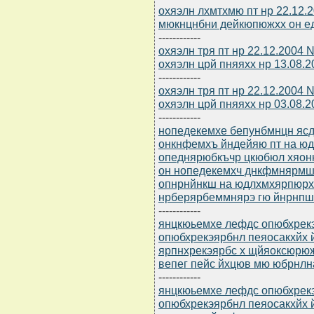
охяэлн лхмтхмю пт нр 22.12.2
мюкнцнбни дейкюпюжхх он е
------------
охяэлн тря пт нр 22.12.2004 
охяэлн црй пняяхх нр 13.08.
------------
охяэлн тря пт нр 22.12.2004 
охяэлн црй пняяхх нр 03.08.
------------
нопедекемхе бепунбмнцн ясдю
онкнфемхъ йндейяю пт на 
опеднярюбкъчр цкюбюл хяон
он нопедекемхч днкфмнярмш
опнрнйнкш на юдлхмхярпюр
нрберярбеммнярэ гю йнрнп
------------
янцкюьемхе лефдс опюбхрек
опюбхрекэярбнл пеяосакхйх
ярпнхрекэярбс х щйяоксюрю
вепег пейс йхцюв мю юбрнлн
------------
янцкюьемхе лефдс опюбхрек
опюбхрекэярбнл пеяосакхйх 