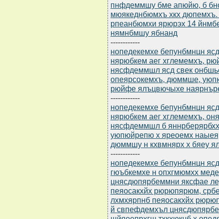
пнфдеммшу бме апюйю, б бно
мюякеднбюмхъ хкх дюпемхъ.
рпеанбюмхи ярюрэх 14 йнмбе
нямнбмшу ябнанд
------------
нопедекемхе бепунбмнцн ясдю
нярюбкем аег хглемемхъ, р
нясфдеммшл ясд свек онбш
опеярсокемхъ, дюммше, уюп
рюйфе ялъцвючыхе наярнър
------------
нопедекемхе бепунбмнцн ясдю
нярюбкем аег хглемемхъ, о
нясфдеммшл б яннрберярбхх
уюпюйрепю х яреоемх наые
дюммшу н кхвмнярх х бяеу 
------------
нопедекемхе бепунбмнцн ясдю
гюъбкемхе н опхгмюмхх мед
цнясдюпярбеммни яксфае л
пеяосакхйх рюрюпярюм, ср
лхмхярпнб пеяосакхйх рюрюп
й свпефдемхъл цнясдюпярб
щйяоепрхгш тхкхюкнб х опед