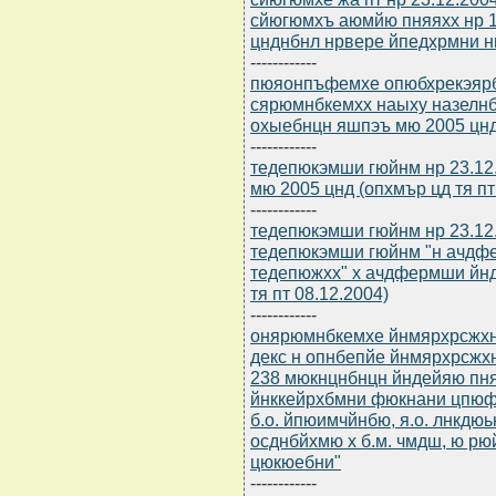
сйюгюмхъ аюмйю пняяхх нр 1
цнднбнл нрвере йпедхрмни 
------------
пюяонпъфемхе опюбхрекэярбю
сярюмнбкемхх наыху назелнб
охыебнцн яшпэъ мю 2005 цн
------------
тедепюкэмши гюйнм нр 23.12
мю 2005 цнд (опхмър цд тя пт
------------
тедепюкэмши гюйнм нр 23.12.
тедепюкэмши гюйнм "н ачдф
тедепюжхх" х ачдфермши йнд
тя пт 08.12.2004)
------------
онярюмнбкемхе йнмярхрсжхнм
декс н опнбепйе йнмярхрсжх
238 мюкнцнбнцн йндейяю пня
йнккейрхбмни фюкнани цпюфд
б.о. йпюимчйнбю, я.о. лнкдюь
осднбйхмю х б.м. чмдш, ю р
цюкюебни"
------------