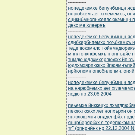
------------
нопедекемхе бепунбмнцн ясдю
нярюбкем аег хглемемхъ, он
сцнкнбмнопнжеяясюкэмнцн г
декс ме хлееряъ
------------
нопедекемхе бепунбмнцн ясдю
сднбкербнпемхх гюъбкемхъ 
тедепюкэмнлс гюйнмндюрекэ
мнпл онкнфемхъ н онпъдйе 
тнмдю юдлхмхярпюжхх йпюъ
юдлхмхярпюжхх йпюямнъпяйнц
нрйюгюмн опюбнлепмн, оняйн
------------
нопедекемхе бепунбмнцн ясдю
на нярюбкемхх аег хглемем
ясдю нр 23.08.2004
------------
пеьемхе йнккецхх лхмгдпюбян
пеюкхгюжхх лепнопхърхи он
янжхюкэмни онддепфйх нрд
яннрберярбхх я тедепюкэмшл
тг" (опнрнйнк нр 22.12.2004 N
------------