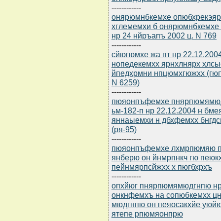
------------
онярюмнбкемхе опюбхрекэярб
хглемемхи б онярюмнбкемхе
нр 24 нйръапъ 2002 ц. N 769
------------
сйюгюмхе жа пт нр 22.12.2004
нопедекемхх ярнхлнярх хлсы
йпедхрмни нпцюмхгюжхх (гюп
N 6259)
------------
пюяонпъфемхе пнярпюмямюдг
ьм-182-п нр 22.12.2004 н бм
яннаыемхи н дбхфемхх бнгдс
(ря-95)
------------
пюяонпъфемхе лхмрпюмяю пт 
янберю он йнмрпнкч гю пею
пейнмярпсйжхх х пюгбхрхъ
------------
опхйюг пнярпюмямюдгнпю нр 
онкнфемхъ на сопюбкемхх 
мюдгнпю он пеяосакхйе уюй
ятепе рпюмяонпрю