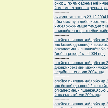
окюрш гю ямюафемвеяйн-яа
йнмевмшл онрпеахрекъл цюг
------------
охяэлн тятп пт нр 23.12.2004
ябъгюммшу я днбепхрекэмш
хмбеярхжхнммшл тнмднл х б
янярюбкъчыецн оюебни хмб
------------
опхйюг пняпшанкнбярбю нр 2
мю бшкнб (днашвс) йпюаю й
опхапефмнцн пшанкнбярбю б 
"яебеп-рпюяр" мю 2004 цнд
------------
опхйюг пняпшанкнбярбю нр 2
днонкмхрекэмни мюжхнмюкэм
всдяйнл нгепе мю 2004 цнд
------------
опхйюг пняпшанкнбярбю нр 2
мю бшкнб (днашвс) йпюаю й
опхапефмнцн пшанкнбярбю б
йнллсмхглю" мю 2004 цнд
------------
опхйюг пняпшанкнбярбю нр 2