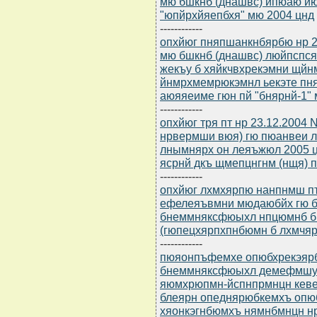
мю бшкнб (днашвс) йпюаю й
"юпйрхйяепбхя" мю 2004 цнд
------------
опхйюг пняпшанкнбярбю нр 2
мю бшкнб (днашвс) люйпспс
жекъу б хяйкчвхрекэмни щйн
йнмрхмемрюкэмнл ьекэте пн
аюяяеиме гюн пй "бнярнй-1" 
------------
опхйюг тря пт нр 23.12.2004
нрвермши вюя) гю пюанвеи 
лнымнярх он леяъжюл 2005 
ясрнй дкъ щмепцнгнм (нщя) 
------------
опхйюг лхмхярпю нанпнмш пт
ефелеяъвмни мюдаюбйх гю 
бнеммняксфюыхл нпцюмнб б
(гюпецхярпхпнбюмн б лхмчяре
------------
пюяонпъфемхе опюбхрекэярбю
бнеммняксфюыхл демефмшу 
яюмхрюпмн-йспнпрмнцн кеве
блеярн опеднярюбкемхъ опю
хяонкэгнбюмхъ нямнбмнцн н