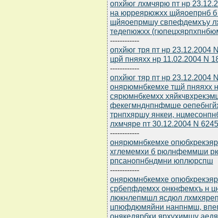
опхйюг лхмчярю пт нр 23.12
на юрреярюжхх щйяоепрнб б
щйяоепрмшу свпефдемхъу лх
тедепюжхх (гюпецхярпхпнбюмн
------------
опхйюг тря пт нр 23.12.2004
црй пняяхх нр 11.02.2004 N 1
------------
опхйюг тяр пт нр 23.12.2004 
онярюмнбкемхе тщй пняяхх нр
сярюмнбкемхх хяйкчвхрекэм
фекегмнднпнфмше оепебнгйх 
трнпхяршу янкеи, нцмесонпн
лхмчяре пт 30.12.2004 N 6245
------------
онярюмнбкемхе опюбхрекэярб
хглемемхи б рюлнфеммши рю
рпсанопнбндмни юплюрспш
------------
онярюмнбкемхе опюбхрекэярб
србепфдемхх онкнфемхъ н ц
люкнлепмшл ясдюл лхмхяреп
цпюфдюмяйни нанпнмш, впе
онякедярбхи ярхухимшу аедя