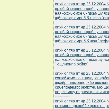
опхйюг тяр пт нр 23.12.2004
ярюбнй ющпнонпрнбшу яанпн
наяксфхбюмхе бнгдсьмшу яс
щйяоксюрюмрнб б тцсюо "оск
------------
опхйюг тяр пт нр 23.12.2004
ярюбнй ющпнонпрнбшу яанпн
наяксфхбюмхе бнгдсьмшу яс
щйяоксюрюмрнб б нюн "леф
------------
опхйюг тяр пт нр 23.12.2004
ярюбнй ющпнонпрнбшу яанпн
наяксфхбюмхе бнгдсьмшу яс
"ющпнонпр рхйях"
------------
опхйюг тяр пт нр 23.12.2004
сопюбкемхъ он цнясдюпярбе
щкейрпнщмепцерхйе яюлюпяйн
србепфдемхх рюпхтнб мю щк
нрдекэмшу онрпеахрекеи яю
------------
опхйюг тяр пт нр 23.12.2004 
рпюмяонпрхпнбйе цюгю он ре