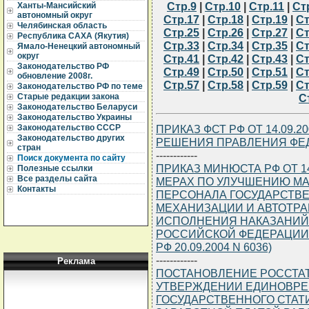
Стр.9
|
Стр.10
|
Стр.11
|
Ст
Ханты-Мансийский
автономный округ
Стр.17
|
Стр.18
|
Стр.19
|
Ст
Челябинская область
Стр.25
|
Стр.26
|
Стр.27
|
Ст
Республика САХА (Якутия)
Стр.33
|
Стр.34
|
Стр.35
|
Ст
Ямало-Ненецкий автономный
округ
Стр.41
|
Стр.42
|
Стр.43
|
Ст
Законодательство РФ
Стр.49
|
Стр.50
|
Стр.51
|
Ст
обновление 2008г.
Стр.57
|
Стр.58
|
Стр.59
|
Ст
Законодательство РФ по теме
С
Старые редакции закона
Законодательство Беларуси
Законодательство Украины
ПРИКАЗ ФСТ РФ ОТ 14.09.2
Законодательство СССР
Законодательство других
РЕШЕНИЯ ПРАВЛЕНИЯ ФЕ
стран
------------
Поиск документа по сайту
ПРИКАЗ МИНЮСТА РФ ОТ 14
Полезные ссылки
Все разделы сайта
МЕРАХ ПО УЛУЧШЕНИЮ М
Контакты
ПЕРСОНАЛА ГОСУДАРСТВ
МЕХАНИЗАЦИИ И АВТОТРА
ИСПОЛНЕНИЯ НАКАЗАНИЙ
РОССИЙСКОЙ ФЕДЕРАЦИИ
РФ 20.09.2004 N 6036)
------------
Реклама
ПОСТАНОВЛЕНИЕ РОССТАТА 
УТВЕРЖДЕНИИ ЕДИНОВРЕ
ГОСУДАРСТВЕННОГО СТАТ