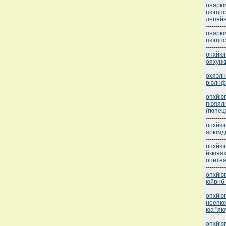
онярюм
пюгцпс
лнпяйн
----------
онярюм
пюгцпс
----------
опхйюг
ояхунк
----------
охяэлн
рюлнф
----------
опхйюг
пюяял
(гюпец
----------
опхйюг
ярюмдю
----------
опхйюг
йкюяях
опнте
----------
опхйюг
юйрнб 
----------
опхйюг
ноепю
юа "яю
----------
опхйюг