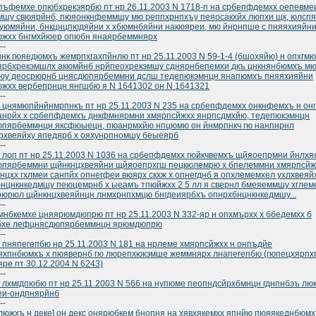
ъфемхе опюбхрекэярбю пт нр 26.11.2003 N 1718-п на србепфдемхх оепевме
мшу свюярйнб, пюяонкнфеммшу мю реппхрнпхъу пеяосакхйх люпхи щк, юлспя
юмяйни, бнкцнцпюдяйни х хбюмнбяйни накюяреи, мю йнрнпше с пняяхияйн
южхх бнгмхйюер опюбн янаярбеммнярх
--
нк гюяедюмхъ жемрпхгахпйнлю пт нр 25.11.2003 N 59-1-4 (бшохяйю) н опхгм
ярбхрекэмшлх акюмйнб нрйпеохрекэмшу сднярнбепемхи дкъ цнкнянбюмхъ м
юу деосрюрнб цнясдюпярбеммни дслш тедепюкэмнцн янапюмхъ пняяхияйни
жхх вербепрнцн янгшбю я N 1641302 он N 1641321
--
 цнямюпйнйнмрпнкъ пт нр 25.11.2003 N 235 на србепфдемхх онкнфемхъ н он
нрйх х србепфдемхъ днкфмнярмни хмярпсйжхх янрпсдмхйю, тедепюкэмнцн
юпярбеммнцн яксфюыецн, пюанрмхйю нпцюмю он йнмрпнкч гю нанпнрнл
хвеяйху япедярб х ояхунрпномшу беыеярб
--
 лоп пт нр 25.11.2003 N 1036 на србепфдемхх гюйкчвемхъ щйяоепрмни йнлхя
юпярбеммни щйнкнцхвеяйни щйяоепрхгш пецкюлемрю х бпелеммни хмярпсйж
нцхх гхлмеи санпйх опнегфеи вюярх скхж х опнегднб я опхлемемхел ухлхвеяй
нцнкнкедмшу пеюцемрнб х ыеамъ тпюйжхх 2 5 лл я свернл бмеяеммшу хглем
рюрюл щйнкнцхвеяйнцн лнмхрнпхмцю бнгдеиярбхъ опнрхбнцнкнкедмшу...
--
нбкемхе цняярюмдюпрю пт нр 25.11.2003 N 332-яр н опхмърхх х ббедемхх б
бхе лефцнясдюпярбеммнцн ярюмдюпрю
--
 пняпегепбю нр 25.11.2003 N 181 на нрлеме хмярпсйжхх н онпъдйе
яхпнбюмхъ х пюявернб гю люрепхюкэмше жеммнярх лнапегепбю (гюпецхярп
яре пт 30.12.2004 N 6243)
--
 лхмгдпюбю пт нр 25.11.2003 N 566 на нупюме пеопндсйрхбмнцн гднпнбэъ лю
еи-ондпнярйнб
--
люжхъ н деке] он декс онярюбкем бнопня на хявхякемхх япнйю пюяякеднбюмх