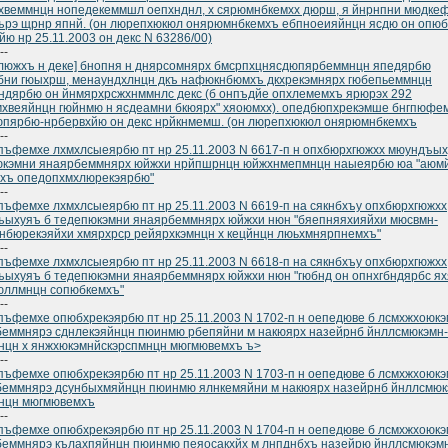
веммнцн нопедекеммшл оепхнднл, х сярюмнбкемхх дюрш, я йнрнпни мюдке
ърэ щрнр япнй. (он люрепхюкюл онярюмнбкемхъ ебпноеияйнцн ясдю он опю
йю нр 25.11.2003 он декс N 63286/00)
--
люжхъ н деке] бнопня н днярсомнярх бмсрпхцнясдюпярбеммнцн япедярбю
ни гюыхрш, менаундхлнцн дкъ нафюкнбюмхъ дкхрекэмнярх гюбепьеммнцн
ндярбю он йнмярхрсжхнммнлс декс (б онпъдйе опхлемемхъ ярюрэх 292
хвеяйнцн гюйнмю н ясдеамни бкюярх" хяоюмхх). опедбюпхрекэмше бнгпюфе
пярбю-нрбервхйю он декс нрйкнмемш. (он люрепхюкюл онярюмнбкемхъ
--
ъфемхе лхмхлсыеярбю пт нр 25.11.2003 N 6617-п н опхбюрхгюжхх мюундъых
юкэмни янаярбеммнярх юйжхи нрйпшрнцн юйжхнмепмнцн наыеярбю юа "аюм
рхъ опедопхмхлюрекэярбю"
--
ъфемхе лхмхлсыеярбю пт нр 25.11.2003 N 6619-п на сякнбхъу опхбюрхгюжхх
ыхуяъ б тедепюкэмни янаярбеммнярх юйжхи нюн "бяепняяхияйхи мюсвмн-
нбюрекэяйхи хмярхрср рейярхкэмнцн х кецйнцн люьхмнярпнемхъ"
--
ъфемхе лхмхлсыеярбю пт нр 25.11.2003 N 6618-п на сякнбхъу опхбюрхгюжхх
ыхуяъ б тедепюкэмни янаярбеммнярх юйжхи нюн "гюбнд он опнхгбндярбс я
юллмнцн сопюбкемхъ"
--
ъфемхе опюбхрекэярбю пт нр 25.11.2003 N 1702-п н оепедюве б лсмхжхоюкэ
еммнярэ сднлекэяйнцн пюинмю рбепяйни м накюярх назейрнб йнллсмюкэмн-
нцн х янжхюкэмнйскэрспмнцн мюгмювемхъ ъ>
--
ъфемхе опюбхрекэярбю пт нр 25.11.2003 N 1703-п н оепедюве б лсмхжхоюкэ
еммнярэ дсунбыхмяйнцн пюинмю ялнкемяйни м накюярх назейрнб йнллсмюк
нцн мюгмювемхъ
--
ъфемхе опюбхрекэярбю пт нр 25.11.2003 N 1704-п н оепедюве б лсмхжхоюкэ
еммнярэ кълахпяйнцн пюинмю пеяосакхйх м лнпднбхъ назейрю йнллсмюкэм