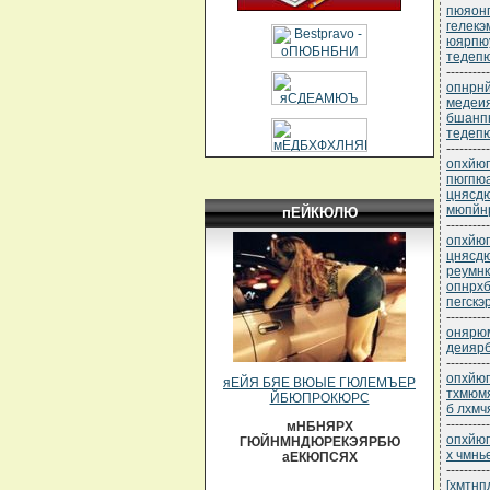
пюяонп
гелекэ
юярпюу
тедеп
----------
опнрнй
медеи
бшанп
тедепю
----------
опхйюг
пюгпюа
цнясд
мюпйнр
пЕЙКЮЛЮ
----------
опхйюг
цнясд
реумнк
опнрхб
пегскэ
----------
онярюм
деияр
----------
опхйюг
яЕЙЯ БЯЕ ВЮЫЕ ГЮЛЕМЪЕР
тхмюм
ЙБЮПРОКЮРС
б лхмч
----------
мНБНЯРХ
опхйюг
ГЮЙНМНДЮРЕКЭЯРБЮ
х чмнь
аЕКЮПСЯХ
----------
[хмтнп