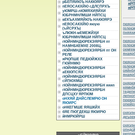
рБЕПЯЙЮЪ НАКЮЯРЭ
яРП
пЕЯОСАКХЙЮ сДЛСПРХЪ
яРП
уЮМРШ-лЮМЯХИЯЙХИ
ЮБРНМНЛМШИ НЙПСЦ
вЕКЪАХМЯЙЮЪ НАКЮЯРЭ
пюяонп
пЕЯОСАКХЙЮ яюую
гелекэ
(ъЙСРХЪ)
пняях
ъЛЮКН-мЕМЕЖЙХИ
----------
ЮБРНМНЛМШИ НЙПСЦ
пюяонп
гЮЙНМНДЮРЕКЭЯРБН пт
гелекэ
НАМНБКЕМХЕ 2008Ц.
оемгем
гЮЙНМНДЮРЕКЭЯРБН пт ОН
янаяр
РЕЛЕ
----------
яРЮПШЕ ПЕДЮЙЖХХ
пюяонп
ГЮЙНМЮ
гелекэ
гЮЙНМНДЮРЕКЭЯРБН
ояйнбя
аЕКЮПСЯХ
янаяр
гЮЙНМНДЮРЕКЭЯРБН
----------
сЙПЮХМШ
онярюм
гЮЙНМНДЮРЕКЭЯРБН яяяп
нямнб
гЮЙНМНДЮРЕКЭЯРБН
тедепю
ДПСЦХУ ЯРПЮМ
лепноп
оНХЯЙ ДНЙСЛЕМРЮ ОН
пеюкх
ЯЮИРС
опюйрх
оНКЕГМШЕ ЯЯШКЙХ
----------
бЯЕ ПЮГДЕКШ ЯЮИРЮ
охяэлн
йНМРЮЙРШ
деъре
----------
охяэлн
опндс
реппхр