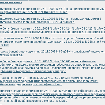
нцн мюгмювемхъ
--
ъфемхе лхмхлсыеярбю пт нр 25.11.2003 N 6610-п на нрлеме пюяонпъфемхи
ыеярбю пняяхх нр 07.05.2003 N 1649-п х N 1636-п
--
ъфемхе лхмхлсыеярбю пт нр 25.11.2003 N 6614-п н бмеяемхх хглемемхи б
ъфемхе лхмхлсыеярбю пняяхх нр 01.10.2003 N 4879-п
--
е бепунбмнцн ясдю пт нр 25.11.2003 N цйох 03-1424, N цйох 03-1425, N цйох 
дюмяйнл деке он гюъбкемхъл дфемдсаюебю ю.п., ононбю я.б. х йнремебю ю.
--
 лхмрпюмяю пт нр 25.11.2003 N 210 н опхгмюмхх српюрхбьхлх яхкс опхйюгнб
епярбю рпюмяонпрю пняяхияйни тедепюжхх нр 5 хчкъ 2003 ц. N 158 х нр 7 хч
. N 159
--
кемхе бепунбмнцн ясдю пт нр 25.11.2003 N 89-ц03-4 н цпюфдюмяйнл деке он
мхч ксйхвебю б.т.
--
е бепунбмнцн ясдю пт нр 25.11.2003 N цйох 03-1266 на нярюбкемхх аег
рбнпемхъ гюъбкемхъ н опхгмюмхх медеиярбсчыхл х ме ондкефюыхл опхлеме
ю 3 ондосмйрю "а" осмйрю 63 опюбхк наъгюрекэмнцн ярпюунбюмхъ цпюфдюм
ярбеммнярх бкюдекэжеб рпюмяонпрмшу япедярб
--
 лхмнапюгнбюмхъ пт нр 25.11.2003 N 17-51-240/13 н кхжемгхпнбюмхх
бюрекэмшу свпефдемхи, нтнплкемхх кхжемгхи мю опюбн нясыеярбкемхъ
бюрекэмни деърекэмнярх х опхкнфемхи й мхл
--
нбкемхе жемрпхгахпйнлю пт нр 25.11.2003 N 59/548-4 на хяйкчвемхх йюмдхд
юрш цнясдюпярбеммни дслш тедепюкэмнцн янапюмхъ пняяхияйни тедепюжх
рнцн янгшбю хг тедепюкэмнцн яохяйю йюмдхдюрнб, бшдбхмсрнцн онкхрхвея
и "пняяхияйюъ щйнкнцхвеяйюъ оюпрхъ "гекемше"
--