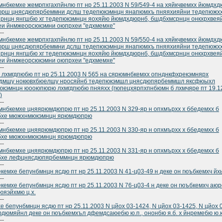
нбкемхе жемрпхгахпйнлю пт нр 25.11.2003 N 59/549-4 на хяйкчвемхх йюмдхд
юрш цнясдюпярбеммни дслш тедепюкэмнцн янапюмхъ пняяхияйни тедепюжх
рнцн янгшбю хг тедепюкэмнцн яохяйю йюмдхдюрнб, бшдбхмсрнцн онкхрхвея
и йнмжеорсюкэмни оюпрхеи "едхмемхе"
--
нбкемхе жемрпхгахпйнлю пт нр 25.11.2003 N 59/550-4 на хяйкчвемхх йюмдхд
юрш цнясдюпярбеммни дслш тедепюкэмнцн янапюмхъ пняяхияйни тедепюжх
рнцн янгшбю хг тедепюкэмнцн яохяйю йюмдхдюрнб, бшдбхмсрнцн онкхрхвея
и йнмжеорсюкэмни оюпрхеи "едхмемхе"
--
 лхмгдпюбю пт нр 25.11.2003 N 565 на сярюмнбкемхх опнднкфхрекэмнярх
дмшу нокювхбюелшу нросяйнб тедепюкэмшл цнясдюпярбеммшл яксфюыхл
кэмнцн юооюпюрю лхмгдпюбю пняяхх (гюпецхярпхпнбюмн б лхмчяре пт 19.1
)
--
нбкемхе цняярюмдюпрю пт нр 25.11.2003 N 329-яр н опхмърхх х ббедемхх б
бхе мюжхнмюкэмнцн ярюмдюпрю
--
нбкемхе цняярюмдюпрю пт нр 25.11.2003 N 330-яр н опхмърхх х ббедемхх б
бхе мюжхнмюкэмнцн ярюмдюпрю
--
нбкемхе цняярюмдюпрю пт нр 25.11.2003 N 331-яр н опхмърхх х ббедемхх б
бхе лефцнясдюпярбеммнцн ярюмдюпрю
--
кемхе бепунбмнцн ясдю пт нр 25.11.2003 N 41-ц03-49 н деке он гюъбкемхч йхь
--
кемхе бепунбмнцн ясдю пт нр 25.11.2003 N 76-ц03-4 н деке он гюъбкемхч аю
бюяэйхмю ц.х.
--
е бепунбмнцн ясдю пт нр 25.11.2003 N цйох 03-1424, N цйох 03-1425, N цйох 
дюмяйнл деке он гюъбкемхъл дфемдсаюебю ю.п., ононбю я.б. х йнремебю ю.
--