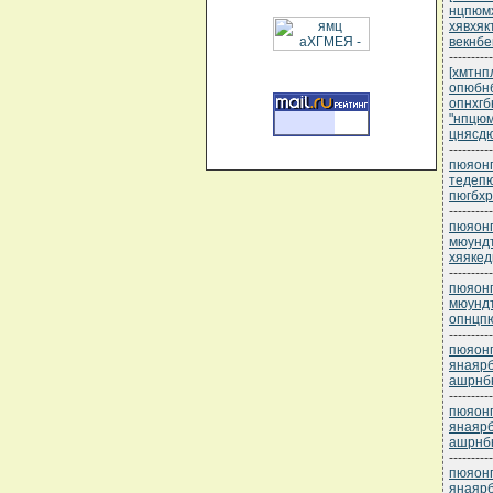
нцпюмх
хявхяк
векнбе
----------
[хмтнп
опюбнб
опнхгб
"нпцюм
цнясдю
----------
пюяонп
тедеп
пюгбх
----------
пюяонп
мюундъ
хяякед
----------
пюяонп
мюундъ
опнцп
----------
пюяонп
янаярб
ашрнб
----------
пюяонп
янаярб
ашрнб
----------
пюяонп
янаярб