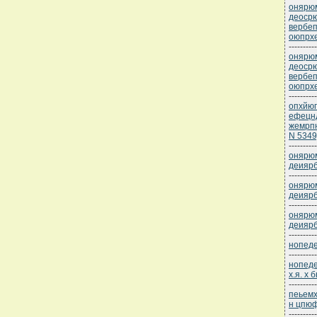
онярюм
деоср
вербеп
оюпрхе
----------
онярюм
деоср
вербеп
оюпрхе
----------
опхйюг
ефецн
жемрпю
N 5349
----------
онярюм
деияр
----------
онярюм
деияр
----------
онярюм
деияр
----------
нопеде
----------
нопеде
х.я. х 
----------
пеьемх
н цпюф
----------