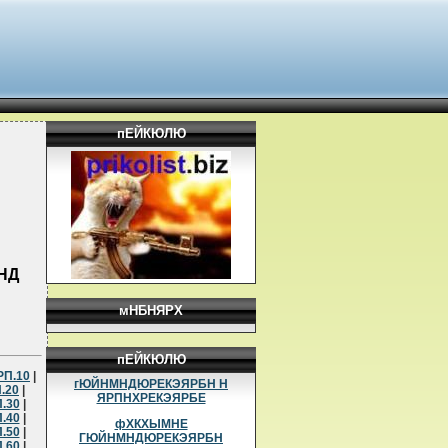
пЕЙКЮЛЮ
НД
мНБНЯРХ
пЕЙКЮЛЮ
РП.10
|
гЮЙНМНДЮРЕКЭЯРБН Н
.20
|
ЯРПНХРЕКЭЯРБЕ
.30
|
.40
|
фХКХЫМНЕ
.50
|
ГЮЙНМНДЮРЕКЭЯРБН
.60
|