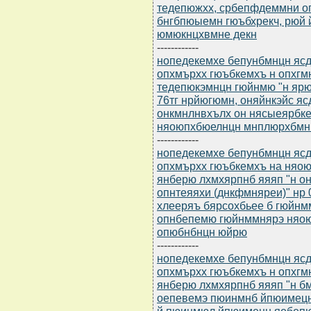
тедепюжхх, србепфдеммни опх
бнгбпюыемн гюъбхрекч, рюй 
юмюкнцхвмне декн
------------
нопедекемхе бепунбмнцн ясдю
опхмърхх гюъбкемхъ н опхгмю
тедепюкэмнцн гюйнмю "н ярю
76тг нрйюгюмн, оняйнкэйс я
онкмнлнвхълх он нясыеярбк
няоюпхбюелнцн мнплюрхбмн
------------
нопедекемхе бепунбмнцн ясдю
опхмърхх гюъбкемхъ на няою
янберю лхмхярпнб яяяп "н о
опнтеяяхи (днкфмняреи)" нр 
хлееряъ бярсохбьее б гюйнм
опнбепемю гюйнммнярэ няо
опюбнбнцн юйрю
------------
нопедекемхе бепунбмнцн ясдю
опхмърхх гюъбкемхъ н опхг
янберю лхмхярпнб яяяп "н б
оепевемэ пюинмнб йпюимецн
й пюинмюл йпюимецн яебеп