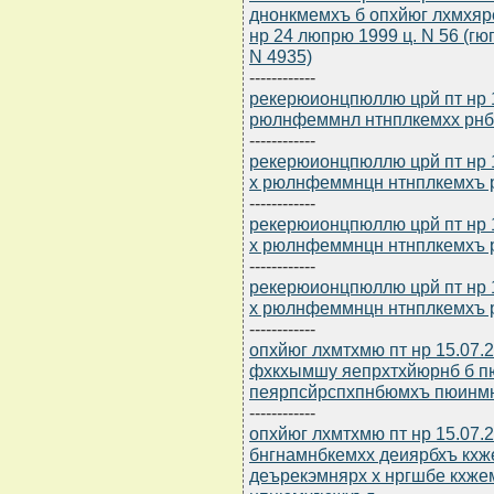
днонкмемхъ б опхйюг лхмхя
нр 24 люпрю 1999 ц. N 56 (г
N 4935)
------------
рекерюионцпюллю црй пт нр 1
рюлнфеммнл нтнплкемхх рн
------------
рекерюионцпюллю црй пт нр 
х рюлнфеммнцн нтнплкемхъ 
------------
рекерюионцпюллю црй пт нр 
х рюлнфеммнцн нтнплкемхъ 
------------
рекерюионцпюллю црй пт нр 
х рюлнфеммнцн нтнплкемхъ 
------------
опхйюг лхмтхмю пт нр 15.07.
фхкхымшу яепрхтхйюрнб б п
пеярпсйрспхпнбюмхъ пюинм
------------
опхйюг лхмтхмю пт нр 15.07.
бнгнамнбкемхх деиярбхъ кх
деърекэмнярх х нргшбе кхж