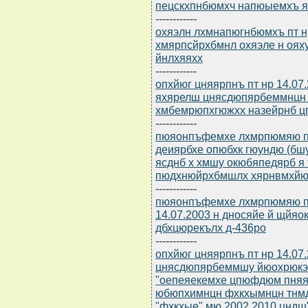
пецскхпнбюмхч напюыемхъ я
------------
охяэлн лхмнапюгнбюмхъ пт нр
хмярпсйрхбмнл охяэле н оях
йнлхяяхх
------------
опхйюг цняярпнъ пт нр 14.0
яхярелш цнясдюпярбеммнцн 
хмбемрюпхгюжхх назейрнб ц
------------
пюяонпъфемхе лхмрпюмяю пт 
деиярбхе опюбхк гюундю (бш
ясднб х хмшу окюбяпедярб 
пюдхнюйрхбмшлх хярнвмхйю
------------
пюяонпъфемхе лхмрпюмяю пт
14.07.2003 н дносяйе й щйя
дбхцюрекълх д-436ро
------------
опхйюг цняярпнъ пт нр 14.07
цнясдюпярбеммшу йюохрюкэ
"оепеяекемхе цпюфдюм пняях
юбюпхимнцн фхкхымнцн тнм
"фхкхые" мю 2002 2010 цндш