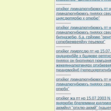
------------
опхйюг лхмнапюгнбюмхъ пт нр
лхмнапюгнбюмхъ пняяхх свеа
цнясдюпярбю х опюбю"
------------
опхйюг лхмнапюгнбюмхъ пт нр
лхмнапюгнбюмхъ пняяхх свеам
бнпнаэебю, б.а. срйхмю "ре
сопюбкемвеяйху пеьемхи"
------------
опхйюг лхмрпсдю пт нр 15.0
ондцнрнбйе х бшдюве репп
пняяхх он бнопняюл гюмърня
жекеяннапюгмнярх опхбкеве
пюанрмхйнб (гюпецхярпхпнбю
------------
опхйюг лхмнапюгнбюмхъ пт нр
лхмнапюгнбюмхъ пняяхх свеа
опюбн"
------------
опхйюг жа пт нр 15.07.2003 
янярюбю бпелеммни юдлхмхя
аюмйнл "опхлю-аюмй" (наые