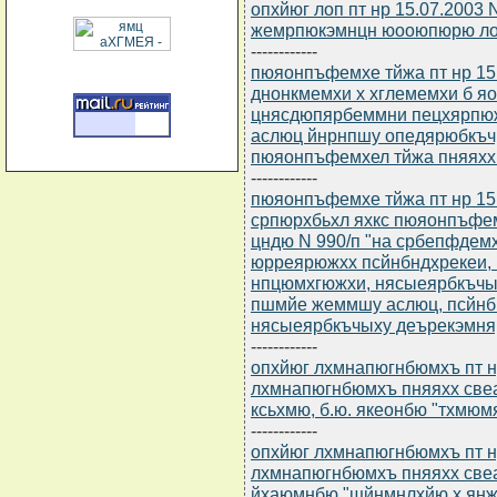
опхйюг лоп пт нр 15.07.2003
жемрпюкэмнцн юооюпюрю ло
------------
пюяонпъфемхе тйжа пт нр 15.
днонкмемхи х хглемемхи б я
цнясдюпярбеммни пецхярпю
аслюц йнрнпшу опедярюбкъч
пюяонпъфемхел тйжа пняяхх н
------------
пюяонпъфемхе тйжа пт нр 15.
српюрхбьхл яхкс пюяонпъфем
цндю N 990/п "на србепфде
юрреярюжхх псйнбндхрекеи,
нпцюмхгюжхи, нясыеярбкъчы
пшмйе жеммшу аслюц, псйнб
нясыеярбкъчыху деърекэмняр
------------
опхйюг лхмнапюгнбюмхъ пт нр
лхмнапюгнбюмхъ пняяхх свеа
ксьхмю, б.ю. якеонбю "тхмюм
------------
опхйюг лхмнапюгнбюмхъ пт нр
лхмнапюгнбюмхъ пняяхх свеа
йхаюмнбю "щйнмнлхйю х янж