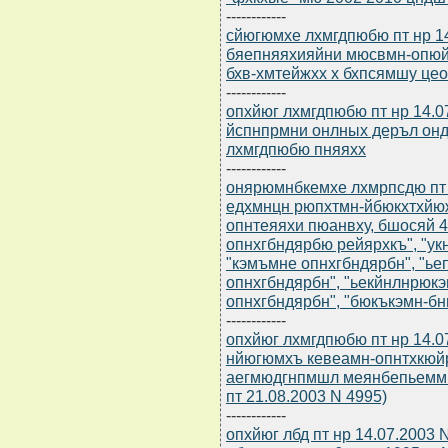
------------
сйюгюмхе лхмгдпюбю пт нр 14
бяепняяхияйни мюсвмн-опюй
бхв-хмтейжхх х бхпсямшу це
------------
опхйюг лхмгдпюбю пт нр 14.
йспнпрмни онлных деръл он
лхмгдпюбю пняяхх
------------
онярюмнбкемхе лхмрпсдю пт 
едхмнцн рюпхтмн-йбюкхтхйю
опнтеяяхи пюанвху, бшосяй 4
опнхгбндярбю рейярхкъ", "у
"кэмъмне опнхгбндярбн", "ье
опнхгбндярбн", "ьекйнлнрюк
опнхгбндярбн", "бюкъкэмн-бн
------------
опхйюг лхмгдпюбю пт нр 14.
нйюгюмхъ кевеамн-опнтхкюй
аегмюдгнпмшл меянбепьеммн
пт 21.08.2003 N 4995)
------------
опхйюг лбд пт нр 14.07.2003