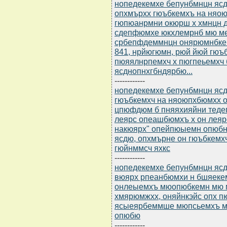
нопедекемхе бепунбмнцн ясдю
опхмърхх гюъбкемхъ на няоюп
гюпюанрмни окюрш х хмнцн д
сдепфюмхе юкхлемрнб мю ме
србепфдеммнцн онярюмнбкем
841, нрйюгюмн, рюй йюй гю
пюяялнрпемхч х пюгпеьемхч
ясднопнхгбндярбю...
------------
нопедекемхе бепунбмнцн ясдю
гюъбкемхч на няоюпхбюмхх о
цпюфдюм б пняяхияйни теде
леярс опеашбюмхъ х он леяр
накюярх" опейпюыемн опюбн
ясдю, опхмърне он гюъбкемхч
гюйнммсч яхкс
------------
нопедекемхе бепунбмнцн ясдю
вюярх рпеанбюмхи н бшяеке
онлеыемхъ мюопюбкемн мю м
хмярюмжхх, оняйнкэйс опх 
ясыеярбеммше мюпсьемхъ м
опюбю
------------