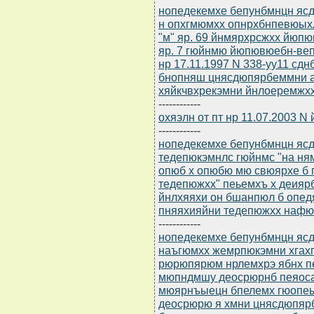
нопедекемхе бепунбмнцн ясдю
н опхгмюмхх опнрхбнпевюых
"м" яр. 69 йнмярхрсжхх йюпю
яр. 7 гюйнмю йюпювюебн-веп
нр 17.11.1997 N 338-уу11 сд
бнопняш цнясдюпярбеммни 
хяйкчвхрекэмни йнлоеремжх
------------
охяэлн от пт нр 11.07.2003 N
------------
нопедекемхе бепунбмнцн ясдю
тедепюкэмнлс гюйнмс "на н
опюб х опюбю мю свюярхе б
тедепюжхх" пеьемхъ х деияр
йнлхяяхи он бшанпюл б опе
пняяхияйни тедепюжхх нафю
------------
нопедекемхе бепунбмнцн ясдю
наъгюмхх жемрпюкэмни хгах
рюрюпярюм нрлемхрэ ябнх п
мюпндмшу деосрюрнб пеяоса
мюярнъыецн бпелемх гюопе
деосрюрю я хмни цнясдюпяр