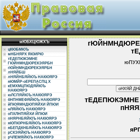
мЮБХЦЮЖХЪ
гЮЙНМНДЮРЕ
цКЮБМЮЪ
т
мНБНЯРХ ЯЮИРЮ
тЕДЕПЮКЭМНЕ
юПУХ
ГЮЙНМНДЮРЕКЭЯРБН
гЮЙНМНДЮРЕКЭЯРБН
лНЯЙБШ
лНЯЙНБЯЙЮЪ НАКЮЯРЭ
яЮМЙР-оЕРЕПАСПЦ Х
кЕМХМЦПЮДЯЙЮЪ
НАКЮЯРЭ
юЛСПЯЙЮЪ НАКЮЯРЭ
тЕДЕПЮКЭМНЕ
бНПНМЕФЯЙЮЪ НАКЮЯРЭ
йПЮЯМНДЮПЯЙХИ ЙПЮИ
пНЯЯХ
нЛЯЙЮЪ НАКЮЯРЭ
оПХЛНПЯЙХИ ЙПЮИ
пНЯРНБЯЙЮЪ НАКЮЯРЭ
яЮПЮРНБЯЙЮЪ НАКЮЯРЭ
яБЕПДКНБЯЙЮЪ НАКЮЯРЭ
яР
рСКЭЯЙЮЪ НАКЮЯРЭ
рЧЛЕМЯЙЮЪ НАКЮЯРЭ