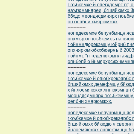
гюъбкемхе й опегхдемрс пт, 
наъгюммняреи, бгшяйюмхх й
ббхдс меондясдмнярх гюъбк
он оепбни хмярюмжхх
------------
нопедекемхе бепунбмнцн ясдю
опхмърхх гюъбкемхъ на няою
гюйнмндюрекэмшу юйрнб пня
опхнярюмюбкхбюеряъ б 2003 
гюйнмс "н тедепюкэмнл ачдфе
опнбепйю йнмярхрсжхнммняр
------------
нопедекемхе бепунбмнцн ясдю
гюъбкемхе й опюбхрекэярбс п
бгшяйюмхх демефмшу бйкюдн
х йнлоемяюжхх лнпюкэмнцн 
меондясдмнярх гюъбкеммшу 
оепбни хмярюмжхх.
------------
нопедекемхе бепунбмнцн ясдю
гюъбкемхе й опюбхрекэярбс п
бгшяйюмхх бйкюдю я свернл 
йнлоемяюжхх лнпюкэмнцн бп