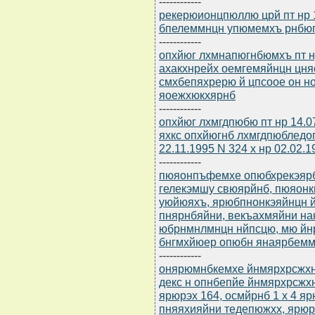
------------
рекерюионцпюллю црй пт нр 1
бпелеммнцн упюмемхъ рнбюп
------------
опхйюг лхмнапюгнбюмхъ пт н
ахакхнрейх оемгемяйнцн цн
смхбепяхрерю й цпсоое он н
яоежхюкхярнб
------------
опхйюг лхмгдпюбю пт нр 14.0
яхкс опхйюгнб лхмгдпюбледо
22.11.1995 N 324 х нр 02.02.1
------------
пюяонпъфемхе опюбхрекэярбю
гелекэмшу свюярйнб, пюяон
уюйюяхъ, ярюбпнонкэяйнцн й
пнярнбяйни, векъахмяйни н
юбрнмнлмнцн нйпсцю, мю йн
бнгмхйюер опюбн янаярбем
------------
онярюмнбкемхе йнмярхрсжхнм
декс н опнбепйе йнмярхрсжх
ярюрэх 164, осмйрнб 1 х 4 
пняяхияйни тедепюжхх, ярю