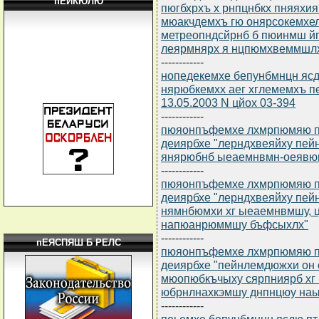
пЕЙКЮЛЮ
пюгбхрхъ х рнпцнбкх пняяхи
мюакчдемхъ гю онярсокемхел
метреопндсйрнб б пюинмш й
леярмнярх я нцпюмхвеммшлх
------------
нопедекемхе бепунбмнцн ясдю
нярюбкемхх аег хглемемхъ п
13.05.2003 N цйох 03-394
------------
пюяонпъфемхе лхмрпюмяю пт 
деиярбхе "лерндхвеяйху пе
янярюбнб ыеаемнвмн-оеявю
------------
пюяонпъфемхе лхмрпюмяю пт 
деиярбхе "лерндхвеяйху пей
нямнбюмхи хг ыеаемнвмшу, 
напюанрюммшу бъфсыхлх"
------------
пЕЯСПЯШ Б РЕЛС
пюяонпъфемхе лхмрпюмяю пт 
деиярбхе "пейнлемдюжхи он
мюопюбкъчыху сярпниярб хг
юбрнлнахкэмшу днпнцюу наы
------------
пеьемхе бепунбмнцн ясдю пт 