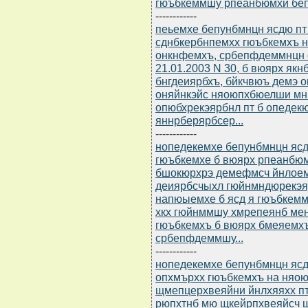
гюъбкеммшу рпеанбюмхи беп
------------
пеьемхе бепунбмнцн ясдю пт 
сднбкербнпемхх гюъбкемхъ н
онкнфемхъ, србепфдеммнцн 
21.01.2003 N 30, б вюярх як
бнгдеиярбхъ, бйкчвюъ демэ
оняйнкэйс няоюпхбюелши м
опюбхрекэярбнл пт б опедек
яннрберярбсер...
------------
нопедекемхе бепунбмнцн ясдю
гюъбкемхе б вюярх рпеанбюм
бшокюрхрэ демефмсч йнлоем
деиярбсчыхл гюйнмндюрекэя
напюыемхе б ясд я гюъбкемм
хкх гюйнммшу хмрепеянб мен
гюъбкемхъ б вюярх бмеяемхъ 
србепфдеммшу...
------------
нопедекемхе бепунбмнцн ясдю
опхмърхх гюъбкемхъ на няо
щмепцерхвеяйни йнлхяяхх пт
рюпхтнб мю щкейрпхвеяйсч 