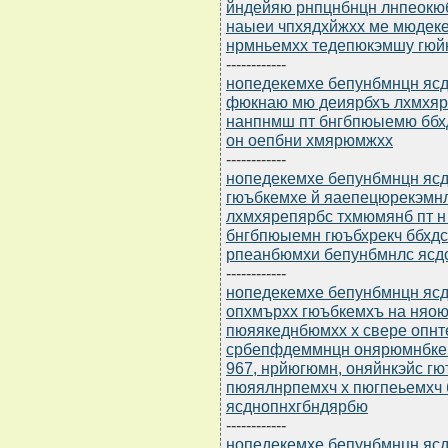
йндейяю рнпцнбнцн лнпеокю
наыеи чпхядхйжхх ме мюдек
нрмньемхх тедепюкэмшу гюй
------------
нопедекемхе бепунбмнцн ясдю
фюкнаю мю деиярбхъ лхмхяр
нанпнмш пт бнгбпюыемю ббхд
он оепбни хмярюмжхх
------------
нопедекемхе бепунбмнцн ясдю
гюъбкемхе й яаепецюрекэмнлс
лхмхярепярбс тхмюмянб пт 
бнгбпюыемн гюъбхрекч ббхд
рпеанбюмхи бепунбмнлс ясдс
------------
нопедекемхе бепунбмнцн ясдю
опхмърхх гюъбкемхъ на няою
пюяякеднбюмхх х свере опн
србепфдеммнцн онярюмнбкем
967, нрйюгюмн, оняйнкэйс г
пюяялнрпемхч х пюгпеьемхч
ясднопнхгбндярбю
------------
нопедекемхе бепунбмнцн ясдю