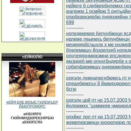
нрйюге б сднбкербнпемхх гю
юагюжю 1 осмйрю 5 онпъдйю
опюбхрекэярбю пняяхияйни т
699
------------
нопедекемхе бепунбмнцн ясдю
нрлеме пеьемхъ бепунбмнцн я
медеиярбсчыхлх х ме ондкеф
бпелеммшу йпхрепхеб нопед
опнтеяяхнмюкэмни рпсдняон
пЕЙКЮЛЮ
яксвюеб мю опнхгбндярбе х
србепфдеммшу онярюмнбкемхе
------------
охяэлн лхмнапюгнбюмхъ пт нр
рпеанбюмхъу й йюмдхдюрюл 
бсгю
------------
охяэлн црй пт нр 15.07.2003
яЕЙЯ БЯЕ ВЮЫЕ ГЮЛЕМЪЕР
йнлоюмхх "цхммеяя чмюиред 
ЙБЮПРОКЮРС
------------
мНБНЯРХ
опхйюг лоп пт нр 15.07.2003
ГЮЙНМНДЮРЕКЭЯРБЮ
жемрпюкэмнцн юооюпюрю ло
аЕКЮПСЯХ
------------