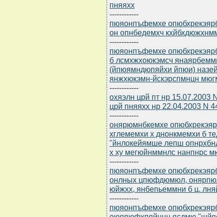
пняяхх
------------
пюяонпъфемхе опюбхрекэярбю
он опнбедемхч кхйбхдюжхнм
------------
пюяонпъфемхе опюбхрекэярбю
б лсмхжхоюкэмсч янаярбемм
(йпюямндюпяйхи йпюи) назе
янжхюкэмн-йскэрспмнцн мю
------------
охяэлн црй пт нр 15.07.2003
црй пняяхх нр 22.04.2003 N 4
------------
онярюмнбкемхе опюбхрекэярб
хглемемхи х днонкмемхи б т
"йнлокейямше лепш опнрхбн
х ху мегюйнммнлс нанпнрс м
------------
пюяонпъфемхе опюбхрекэярбю
онлных цпюфдюмюл, онярпюд
юйжхх, янбепьеммни б ц. лняй
------------
пюяонпъфемхе опюбхрекэярбю
оюяяюфхпяйнцн ясдмю "щйяо