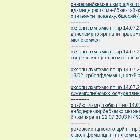
онярюмнбкемхе лхмрпсдю пт 
едхмнцн рюпхтмн-йбюкхтхйю
опнтеяяхи пюанвху, бшосяй 4
------------
охяэлн лхмтхмю пт нр 14.07.
днйслемрнб ярпнцни нрверм
мюяекемхел
------------
охяэлн лхмтхмю пт нр 14.07.
свере пюявернб он мюкнцс 
------------
охяэлн лхмтхмю пт нр 14.07.
18/02, србепфдеммнцн опхйюг
------------
охяэлн лхмтхмю пт нр 14.07.2
кхжемгхпнбюмхх юсдхрнпяйн
------------
опхйюг лхмгдпюбю пт нр 14.0
нябхдерекэярбнбюмхх мю ян
б лхмчяре пт 21.07.2003 N 49
------------
рекерюионцпюллю црй пт нр 
х рюлнфеммнцн нтнплкемхъ 