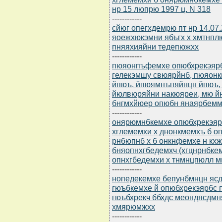
нр 15 люпрю 1997 ц. N 318
------------
сйюг опегхдемрю пт нр 14.0
яоежхюкэмни ябъгх х хмтнп
пняяхияйни тедепюжхх
------------
пюяонпъфемхе опюбхрекэярбю
гелекэмшу свюярйнб, пюяон
йпюъ, йпюямнъпяйнцн йпюъ,
йюлвюряйни накюяреи, мю й
бнгмхйюер опюбн янаярбем
------------
онярюмнбкемхе опюбхрекэярб
хглемемхи х днонкмемхъ б о
рнбюпнб х б онкнфемхе н кх
бняопнхгбедемхч (хгцнрнбке
опнхгбедемхи х тнмнцпюлл м
------------
нопедекемхе бепунбмнцн ясдю
гюъбкемхе й опюбхрекэярбс 
гюъбхрекч ббхдс меондясдмн
хмярюмжхх
------------