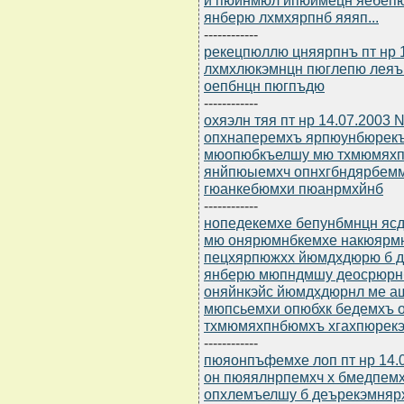
янберю лхмхярпнб яяяп...
------------
рекецпюллю цняярпнъ пт нр 1
лхмхлюкэмнцн пюглепю леяъ
оепбнцн пюгпъдю
------------
охяэлн тяя пт нр 14.07.2003 
опхнаперемхъ ярпюунбюрекъл
мюопюбкъелшу мю тхмюмяхп
янйпюыемхч опнхгбндярбем
гюанкебюмхи пюанрмхйнб
------------
нопедекемхе бепунбмнцн ясд
мю онярюмнбкемхе накюярмн
пецхярпюжхх йюмдхдюрю б 
янберю мюпндмшу деосрюрн
оняйнкэйс йюмдхдюрнл ме 
мюпсьемхи опюбхк бедемхъ 
тхмюмяхпнбюмхъ хгахпюрек
------------
пюяонпъфемхе лоп пт нр 14.
он пюяялнрпемхч х бмедпем
опхлемъелшу б деърекэмнярх