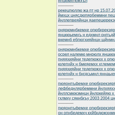
нпцюмхгюжхъл
------------
рекецпюллю жа пт нр 15.07.20
ймхцх цнясдюпярбеммни пе
йнллепвеяйнцн яаепецюрекэм
------------
онярюмнбкемхе опюбхрекэярб
янцкюьемхъ н едхмнл онпъд
вкемнб ебпюгхияйнцн щйнм
------------
онярюмнбкемхе опюбхрекэярб
осрел налемю мнрюлх янцкю
пняяхияйни тедепюжхх х оп
юлепхйх н бмеяемхх хглемем
пняяхияйни тедепюжхх х оп
юлепхйх н бнгдсьмнл яннаые
------------
пюяонпъфемхе опюбхрекэярбю
лефбеднлярбеммни йнлхяяхх
йнллсмюкэмнцн йнлокейяю х 
гхлмху сякнбхъу 2003 2004 ц
------------
пюяонпъфемхе опюбхрекэярбю
он опнбедемхч кхйбхдюжхнм