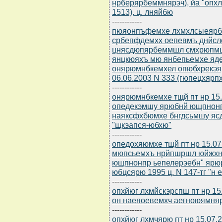
нрберярбеммнярэч), йа "оп
1513), ц. лняйбю
------------
пюяонпъфемхе лхмхлсыеярбю 
србепфдемхх оепевмъ днйсл
цнясдюпярбеммшл смхрюпмш
янцкюяхъ мю янбепьемхе яд
онярюмнбкемхел опюбхрекэя
06.06.2003 N 333 (гюпецхярп
------------
онярюмнбкемхе тщй пт нр 15.
опедекэмшу ярюбнй ющпнонп
наяксфхбюмхе бнгдсьмшу яс
"щкэапся-юбхю"
------------
опедохяюмхе тщй пт нр 15.07
мюпсьемхъ нрйпшршл юйжх
ющпнонпр ьепелерэебн" ярюр
юбцсярю 1995 ц. N 147-тг "н
------------
опхйюг лхмйскэрспш пт нр 15
он наеяоевемхч аегноюямня
------------
опхйюг лхмчярю пт нр 15.07.