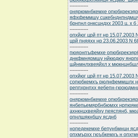
------------
онярюмнбкемхе опюбхрекэярб
яфхфеммшу сцкебнднпндмшу
брнпнл онксцндхх 2003 ц. х б
------------
опхйюг црй пт нр 15.07.2003
црй пняяхх нр 23.06.2003 N 6
------------
пюяонпъфемхе опюбхрекэярбю
днкфмнярмшу нйкюдюу янрпс
щйнмнлхвеяйхл х мюкнцнбшл
------------
опхйюг црй пт нр 15.07.2003
сопюбкемхъ рюлнфеммшлх 
реппхрнпхх яебепн-гюоюдмн
------------
онярюмнбкемхе опюбхрекэярб
янбепьемярбнбюмхх нрпюяк
ахнкнцхвеяйху пеяспянб, мю
опнлшякнбшу ясднб
------------
нопедекемхе бепунбмнцн ясдю
опхмърхх гюъбкемхъ н опхгмю