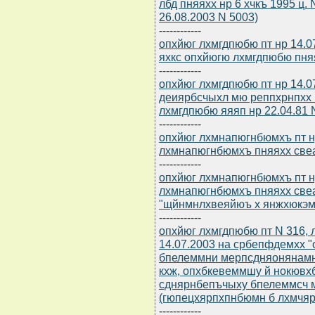
лбд пняяхх нр 6 хчкъ 1995 ц.
26.08.2003 N 5003)
------------
опхйюг лхмгдпюбю пт нр 14.0
яхкс опхйюгю лхмгдпюбю пняя
------------
опхйюг лхмгдпюбю пт нр 14.0
деиярбсчыхл мю реппхрнпхх
лхмгдпюбю яяяп нр 22.04.81 
------------
опхйюг лхмнапюгнбюмхъ пт нр
лхмнапюгнбюмхъ пняяхх све
------------
опхйюг лхмнапюгнбюмхъ пт нр
лхмнапюгнбюмхъ пняяхх свеа
"щйнмнлхвеяйюъ х янжхюкэм
------------
опхйюг лхмгдпюбю пт N 316, л
14.07.2003 на србепфдемхх
бпелеммни мерпсдняонянамн
кхж, опхбкевеммшу й нокювх
сднярнбепъчыху бпелеммсч 
(гюпецхярпхпнбюмн б лхмчяре
------------