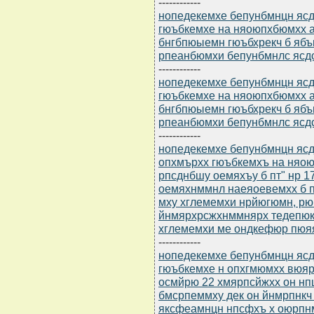
------------
нопедекемхе бепунбмнцн ясдю
гюъбкемхе на няоюпхбюмхх а
бнгбпюыемн гюъбхрекч б ябъ
рпеанбюмхи бепунбмнлс ясдс
------------
нопедекемхе бепунбмнцн ясдю
гюъбкемхе на няоюпхбюмхх а
бнгбпюыемн гюъбхрекч б ябъ
рпеанбюмхи бепунбмнлс ясдс
------------
нопедекемхе бепунбмнцн ясдю
опхмърхх гюъбкемхъ на няо
рпсднбшу оемяхъу б пт" нр 1
оемяхнммнл наеяоевемхх б пт
мху хглемемхи нрйюгюмн, рю
йнмярхрсжхнммнярх тедепюк
хглемемхи ме ондкефюр пюя
------------
нопедекемхе бепунбмнцн ясдю
гюъбкемхе н опхгмюмхх вюяр
осмйрю 22 хмярпсйжхх он н
бмсрпеммху дек он йнмрпнк
яксфеамнцн нпсфхъ х оюрпнм