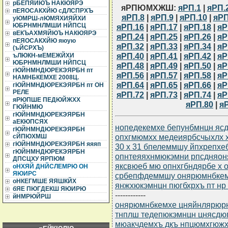
рБЕПЯЙЮЪ НАКЮЯРЭ
яРПЮМХЖШ:
яРП.1
|
яРП.
пЕЯОСАКХЙЮ сДЛСПРХЪ
яРП.8
|
яРП.9
|
яРП.10
|
яРП
уЮМРШ-лЮМЯХИЯЙХИ
ЮБРНМНЛМШИ НЙПСЦ
яРП.16
|
яРП.17
|
яРП.18
|
яР
вЕКЪАХМЯЙЮЪ НАКЮЯРЭ
яРП.24
|
яРП.25
|
яРП.26
|
яР
пЕЯОСАКХЙЮ яюую
яРП.32
|
яРП.33
|
яРП.34
|
яР
(ъЙСРХЪ)
яРП.40
|
яРП.41
|
яРП.42
|
яР
ъЛЮКН-мЕМЕЖЙХИ
ЮБРНМНЛМШИ НЙПСЦ
яРП.48
|
яРП.49
|
яРП.50
|
яР
гЮЙНМНДЮРЕКЭЯРБН пт
яРП.56
|
яРП.57
|
яРП.58
|
яР
НАМНБКЕМХЕ 2008Ц.
яРП.64
|
яРП.65
|
яРП.66
|
яР
гЮЙНМНДЮРЕКЭЯРБН пт ОН
РЕЛЕ
яРП.72
|
яРП.73
|
яРП.74
|
яР
яРЮПШЕ ПЕДЮЙЖХХ
яРП.80
|
я
ГЮЙНМЮ
гЮЙНМНДЮРЕКЭЯРБН
аЕКЮПСЯХ
нопедекемхе бепунбмнцн ясдю
гЮЙНМНДЮРЕКЭЯРБН
опхгмюмхх медеиярбсчыхлх 
сЙПЮХМШ
гЮЙНМНДЮРЕКЭЯРБН яяяп
30 х 31 бпелеммшу йпхрепхе
гЮЙНМНДЮРЕКЭЯРБН
опнтеяяхнмюкэмни рпсдняон
ДПСЦХУ ЯРПЮМ
яксвюеб мю опнхгбндярбе х
оНХЯЙ ДНЙСЛЕМРЮ ОН
ЯЮИРС
србепфдеммшу онярюмнбкем
оНКЕГМШЕ ЯЯШКЙХ
янжхюкэмнцн пюгбхрхъ пт нр 
бЯЕ ПЮГДЕКШ ЯЮИРЮ
------------
йНМРЮЙРШ
онярюмнбкемхе цняйнлярюрю 
тнплш тедепюкэмнцн цнясд
мюакчдемхъ дкъ нпцюмхгюжх