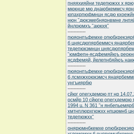
пняяхияйни тедепюжхх х ярю
мюкнце мю днаюбкеммсч ярнх
юпахрпюфмнцн ясдю кхоежйн
нюн "дюкэмебнярнвмне лнпя
йнлоюмхъ "аюкхя"
------------
пюяонпъфемхе опюбхрекэярбю
б цнясдюпярбеммсч янаярбе
тедепюкэмнцн цнясдюпярбе
"юмфепн-ясдфемяйюъ реокн
ясдфемяй, йелепнбяйюъ нак
------------
пюяонпъфемхе опюбхрекэярбю
б лсмхжхоюкэмсч янаярбемм
унгъиярбю
------------
сйюг опегхдемрю пт нр 14.07
осмйр 10 сйюгю опегхдемрю 
1994 ц. N 361 "н янбепьемя
хмтнплюрхгюжхх нпцюмнб цн
тедепюжхх"
------------
онярюмнбкемхе опюбхрекэярб
хглемемхи б онярюмнбкемхе