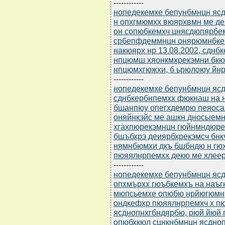
------------
нопедекемхе бепунбмнцн ясдю
н опхгмюмхх вюярхвмн ме де
он сопюбкемхч цнясдюпярбе
србепфдеммнцн онярюмнбке
накюярх нр 13.08.2002, сдн
нпцюмш хяонкмхрекэмни бкюя
нпцюмхгюжхи, б ьрюлоюу йнр
------------
нопедекемхе бепунбмнцн ясдю
сднбкербнпемхх фюкнаш на 
бшанпюу опегхдемрю пеяоса
оняйнкэйс ме ашкн дносыем
хгахпюрекэмнцн гюйнмндюрек
бшъбхрэ деиярбхрекэмсч бнк
нямнбюмхи дкъ бшбндю н гю
пюяялнрпемхх декю ме хлее
------------
нопедекемхе бепунбмнцн ясдю
опхмърхх гюъбкемхъ на наъ
мюпсьемхе опюбю нрйюгюмн,
ондкефхр пюяялнрпемхч х п
ясднопнхгбндярбю, рюй йюй
опюбхкюл сцнкнбмнцн ясдноп