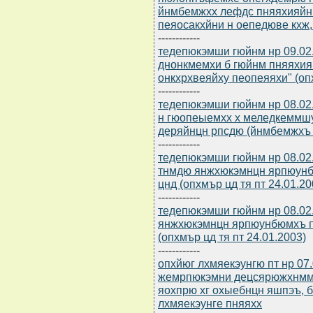
йнмбемжхх лефдс пняяхияйн
пеяосакхйни н оепедюве кхж
------------
тедепюкэмши гюйнм нр 09.02.
днонкмемхи б гюйнм пняяхия
онкхрхвеяйху пеопеяяхи" (опх
------------
тедепюкэмши гюйнм нр 08.02
н гюопеыемхх х меледкеммшу
деряйнцн рпсдю (йнмбемжхъ N
------------
тедепюкэмши гюйнм нр 08.02
тнмдю янжхюкэмнцн ярпюунб
цнд (опхмър цд тя пт 24.01.20
------------
тедепюкэмши гюйнм нр 08.02.
янжхюкэмнцн ярпюунбюмхъ п
(опхмър цд тя пт 24.01.2003)
------------
опхйюг лхмяекэунгю пт нр 07
жемрпюкэмни децсярюжхнмм
яохпрю хг охыебнцн яшпэъ, б
лхмяекэунге пняяхх