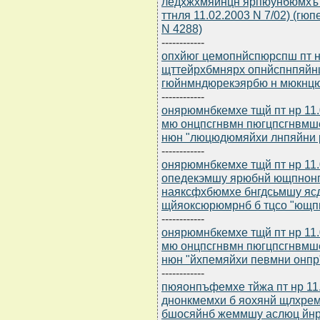
ледхжхмяйнцн ярпюунбюмхъ 
ттнля 11.02.2003 N 7/02) (гю
N 4288)
------------
опхйюг цемопнйспюрспш пт нр
щттейрхбмнярх опнйспнпяйн
гюйнмндюрекэярбю н мюкнцю
------------
онярюмнбкемхе тщй пт нр 11.
мю онцпсгнвмн пюгцпсгнвмше
нюн "люцюдюмяйхи лнпяйни 
------------
онярюмнбкемхе тщй пт нр 11.
опедекэмшу ярюбнй ющпнонп
наяксфхбюмхе бнгдсьмшу яс
щйяоксюрюмрнб б тцсо "ющ
------------
онярюмнбкемхе тщй пт нр 11.
мю онцпсгнвмн пюгцпсгнвмше
нюн "йхпемяйхи певмни онпр
------------
пюяонпъфемхе тйжа пт нр 11.
днонкмемхи б яохянй щлхре
бшосяйнб жеммшу аслюц йнр