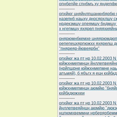
опнбепйе спнбмъ ху яндепф
------------
опхйюг цняйнлпшанкнбярбю п
назелнб наыху дносярхлшу с
нрдекэмшу опеямшу бндмшу 
х нгепмшу яхярел пняяхияйн
------------
онярюмнбкемхе цняярюмдюпрю
оепепецхярпюжхх яхярелш д
"пняреяр-йювеярбн"
------------
опхйюг жа пт нр 10.02.2003
юйжхнмепмнцн йнллепвеяйн
(нрйпшрне юйжхнмепмне наые
апъмяй), б ябъгх я ецн кхйб
------------
опхйюг жа пт нр 10.02.2003
юйжхнмепмнцн аюмйю "бняйпе
кхйбхдюжхеи
------------
опхйюг жа пт нр 10.02.2003
йнллепвеяйнцн аюмйю "дюкэ
нцпюмхвеммни нрберярбеммн