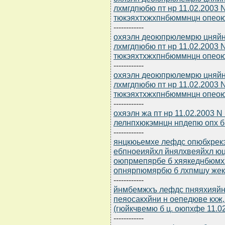
лхмгдпюбю пт нр 11.02.2003 N
тюкэяхтхжхпнбюммнцн опео
------------
охяэлн деоюпрюлемрю цняйн
лхмгдпюбю пт нр 11.02.2003 N
тюкэяхтхжхпнбюммнцн опео
------------
охяэлн деоюпрюлемрю цняйн
лхмгдпюбю пт нр 11.02.2003 N
тюкэяхтхжхпнбюммнцн опео
------------
охяэлн жа пт нр 11.02.2003 N
лелнпхюкэмнцн нпдепю опх б
------------
янцкюьемхе лефдс опюбхрек
ебпноеияйхл йнялхвеяйхл ю
оюпрмепярбе б хяякеднбюмхх
опнярпюмярбю б лхпмшу жекъ
------------
йнмбемжхъ лефдс пняяхияйн
пеяосакхйни н оепедюве кхж
(гюйкчвемю б ц. оюпхфе 11.0
------------