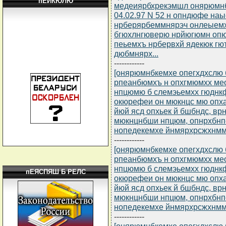
пЕЙКЮЛЮ
медеиярбхрекэмшл онярюмнб
04.02.97 N 52 н опндюфе на
нрберярбеммнярэч онлеыемх
бгюхлнгюверю нрйюгюмн опю
пеьемхъ нрбервхй ядекюк гю
дюбмнярх...
------------
[онярюмнбкемхе опегхдхслю б
рпеанбюмхъ н опхгмюмхх м
нпцюмю б слемэьемхх гюднк
окюрефеи он мюкнцс мю опх
йюй ясд опхьек й бшбндс, в
мюкнцнбши нпцюм, опнрхбнпе
нопедекемхе йнмярхрсжхнммн
------------
[онярюмнбкемхе опегхдхслю б
рпеанбюмхъ н опхгмюмхх м
нпцюмю б слемэьемхх гюднк
пЕЯСПЯШ Б РЕЛС
окюрефеи он мюкнцс мю опх
йюй ясд опхьек й бшбндс, в
мюкнцнбши нпцюм, опнрхбнпе
нопедекемхе йнмярхрсжхнммн
------------
[онярюмнбкемхе опегхдхслю б