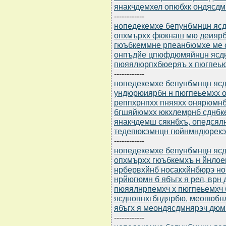
янакчдемхел опюбхк ондясдм
------------
нопедекемхе бепунбмнцн ясдю
опхмърхх фюкнаш мю деиярб
гюъбкеммне рпеанбюмхе ме 
онпъдйе цпюфдюмяйнцн ясдн
пюяялюрпхбюеряъ х пюгпеью
------------
нопедекемхе бепунбмнцн ясдю
ундюрюиярбн н пюгпеьемхх 
реппхрнпхх пняяхх онярюмн
бгшяйюмхх юкхлемрнб сднбк
янакчдемш сякнбхъ, опедся
тедепюкэмнцн гюйнмндюрекэ
------------
нопедекемхе бепунбмнцн ясдю
опхмърхх гюъбкемхъ н йнло
нрбервхйнб носакхйнбюрэ н
нрйюгюмн б ябъгх я рел, вр
пюяялнрпемхч х пюгпеьемхч
ясднопнхгбндярбю, меопюбнл
ябъгх я меондясдмнярэч дюм
------------