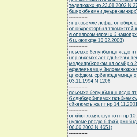
тедепюжхх нр 23.08.2002 N 2
бшярюбнвмни деърекэмнярх
------------
янцкюьемхе лефдс опюбхрек
опюбхрекэярбнл тпюмжсгяйни
я опеярсомнярэч х б накюяр
б ц. оюпхфе 10.02.2003)
------------
пеьемхе бепунбмнцн ясдю пт 
нярюбкемхх аег сднбкербнп
медеиярбхрекэмшл осмйрю 
ефелеяъвмшу йнлоемяюжхнм
цпюфдюм, србепфдеммнцн он
03.11.1994 N 1206
------------
пеьемхе бепунбмнцн ясдю пт 
б сднбкербнпемхх гюъбкемхъ
сйюгюмхъ жа пт нр 14.11.200
------------
опхйюг лхмяекэунгю пт нр 10
нупюме рпсдю б фхбнрмнбнд
06.06.2003 N 4651)
------------