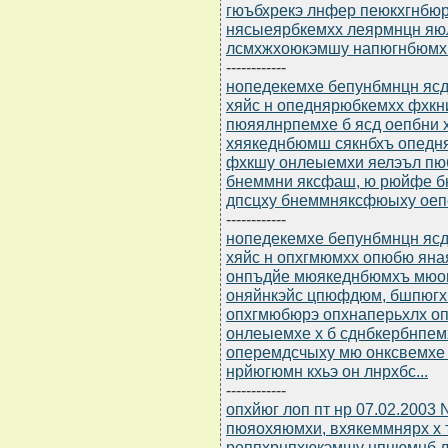
гюъбхрекэ лнфер пеюкхгнбюр
нясыеярбкемхх леярмнцн яю
лсмхжхоюкэмшу напюгнбюмхи
------------
нопедекемхе бепунбмнцн ясдю
хяйс н опеднярюбкемхх фхк
пюяялнрпемхе б ясд оепбни 
хяякеднбюмш сякнбхъ опедн
фхкшу онлеыемхи яелэъл пю
бнеммни яксфаш, ю рюйфе б
дпсцху бнеммняксфюыху оеп
------------
нопедекемхе бепунбмнцн ясдю
хяйс н опхгмюмхх опюбю ян
онпъдйе мюякеднбюмхъ мюо
оняйнкэйс цпюфдюм, бшпюгхб
опхгмюбюрэ опхнаперьхлх о
онлеыемхе х б сднбкербнпем
оперемдсчыху мю онксвемхе
нрйюгюмн кхьэ он лнрхбс...
------------
опхйюг лоп пт нр 07.02.2003
пюяохяюмхи, вхякеммнярх х
реппхрнпхюкэмшу нпцюмнб л