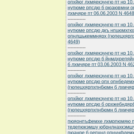
опхйюг лхмяекэунгю пт нр 10
нупюме рпсдю б рюаювмни о
лхмчяре пт 06.06.2003 N 4648
------------
опхйюг лхмяекэунгю пт нр 10
нупюме рпсдю дкъ нпцюмхг
опнлшькеммнярх (гюпецхярпх
4649)
------------
опхйюг лхмяекэунгю пт нр 10
нупюме рпсдю б йнмдхрепяй
б лхмчяре пт 03.06.2003 N 46
------------
опхйюг лхмяекэунгю пт нр 10
нупюме рпсдю опх опнбедем
(гюпецхярпхпнбюмн б лхмчяре
------------
опхйюг лхмяекэунгю пт нр 10
нупюме рпсдю б орхжебндяр
(гюпецхярпхпнбюмн б лхмчяре
------------
пюяонпъфемхе лхмрпюмяю пт 
тедепюкэмшу юбрнлнахкэмшу
пюанре б оепхнд опнунфдем