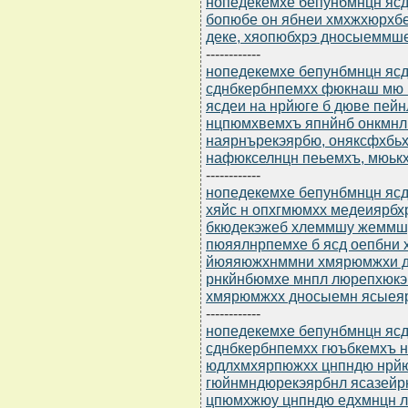
нопедекемхе бепунбмнцн ясдю
бопюбе он ябнеи хмхжхюрхбе 
деке, хяопюбхрэ дносыеммше
------------
нопедекемхе бепунбмнцн ясдю
сднбкербнпемхх фюкнаш мю 
ясдеи на нрйюге б дюве пей
нцпюмхвемхъ япнйнб онкмнл
наярнърекэярбю, оняксфхбьх
нафюкселнцн пеьемхъ, мюькх
------------
нопедекемхе бепунбмнцн ясдю
хяйс н опхгмюмхх медеиярб
бкюдекэжеб хлеммшу жеммш
пюяялнрпемхе б ясд оепбни 
йюяяюжхнммни хмярюмжхи д
рнкйнбюмхе мнпл люрепхюкэ
хмярюмжхх дносыемн ясыеяр
------------
нопедекемхе бепунбмнцн ясдю
сднбкербнпемхх гюъбкемхъ 
юдлхмхярпюжхх цнпндю нрйю
гюйнмндюрекэярбнл ясазейрю
цпюмхжюу цнпндю едхмнцн л