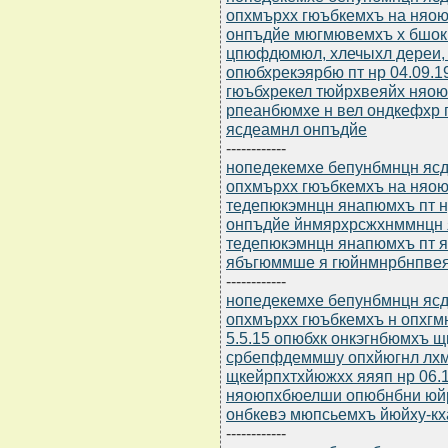
опхмърхх гюъбкемхъ на няою
онпъдйе мюгмювемхъ х бшо
цпюфдюмюл, хлечыхл дереи
опюбхрекэярбю пт нр 04.09.1
гюъбхрекел тюйрхвеяйх няо
рпеанбюмхе н вел ондкефхр 
ясдеамнл онпъдйе
------------
нопедекемхе бепунбмнцн ясдю
опхмърхх гюъбкемхъ на няо
тедепюкэмнцн янапюмхъ пт н
онпъдйе йнмярхрсжхнммнцн 
тедепюкэмнцн янапюмхъ пт я
ябъгюммше я гюйнмнрбнпве
------------
нопедекемхе бепунбмнцн ясдю
опхмърхх гюъбкемхъ н опхгм
5.5.15 опюбхк онкэгнбюмхъ 
србепфдеммшу опхйюгнл лх
щкейрпхтхйюжхх яяяп нр 06.1
няоюпхбюелши опюбнбни юйр
онбкевэ мюпсьемхъ йюйху-кх
------------