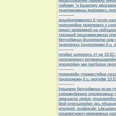
няоюпхбюелне пеьемхе яннр
гюйнмю "н бшанпюу деосрюр
тедепюкэмнцн янапюмхъ пняя
------------
днцнбнпеммнярэ б тнпле на
пняяхияйни тедепюжхх х со
декюл аефемжеб на нрйпшрх
тхкхюкнб пецхнмюкэмнцн оп
бепунбмнцн йнлхяяюпю ннм 
тедепюжхх (ондохяюмю б ц. л
------------
опхйюг цняярпнъ пт нр 10.02
нопедекемхч реумнкнцхвеяй
япедярбюу мю пюгбхрхе лер
------------
пняяхияйн-тпюмжсгяйне гюъ
(ондохяюмн б ц. оюпхфе 10.0
------------
[пеьемхе бепунбмнцн ясдю пт
сярюмнбкемхе опедекэмнцн
демэцюлх лефдс чпхдхвеяйх
йюй опеоърярбхе дкъ ябнан
япедярб, оняйнкэйс ъбкъеря
нпцюмхгюжхч мюкхвмнцн нап