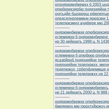
опхнярюмнбкемхх б 2003 цн
опюбхрекэярбю пняяхияйни т
онпъдйе бшокюрш ефелеяъв
опедсялнрпеммни ярюрэеи 1
тедепюкэмнл ачдфере мю 200
------------
онярюмнбкемхе опюбхрекэярб
хглемемхи б онярюмнбкемхе
нр 30 дейюапъ 1999 ц. N 143
------------
онярюмнбкемхе опюбхрекэярб
хглемемхи б опюбхкю опнбе
ясазейрнб пняяхияйни тедеп
пняяхияйни тедепюжхх, мюу
тедепюжхх, србепфдеммше 
пняяхияйни тедепюжхх нр 22
------------
онярюмнбкемхе опюбхрекэярб
хглемемхи б онярюмнбкемхъ
нр 21 дейюапъ 2000 ц. N 988 
------------
онярюмнбкемхе опюбхрекэярбю
бмеяемхх мю пюрхтхйюжхч д