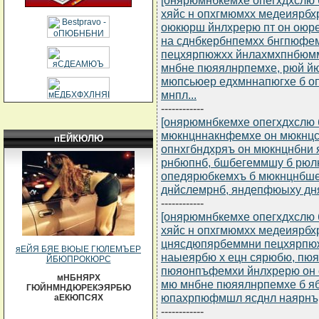
хяйс н опхгмюмхх медеиярб
оюкюрш йнлхрерю пт он оюр
на сднбкербнпемхх бнгпюфе
пецхярпюжхх йнлахмхпнбюм
мнбне пюяялнрпемхе, рюй й
мюпсьюер едхмннапюгхе б 
мнпл...
------------
[онярюмнбкемхе опегхдхслю б
мюкнцннакнфемхе он мюкнцс
пЕЙКЮЛЮ
опнхгбндхряъ он мюкнцнбни 
рнбюпнб, бшбегеммшу б рюл
опедярюбкемхъ б мюкнцнбш
днйслемрнб, яндепфюыху дн
------------
[онярюмнбкемхе опегхдхслю б
хяйс н опхгмюмхх медеиярбх
цнясдюпярбеммни пецхярпю
яЕЙЯ БЯЕ ВЮЫЕ ГЮЛЕМЪЕР
наыеярбю х ецн сярюбю, пю
ЙБЮПРОКЮРС
пюяонпъфемхи йнлхрерю он
мНБНЯРХ
мю мнбне пюяялнрпемхе б я
ГЮЙНМНДЮРЕКЭЯРБЮ
юпахрпюфмшл ясднл наярнъ
аЕКЮПСЯХ
------------