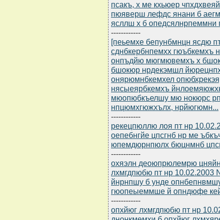
псакъ, х ме кхьюер чпхдхвея
пюяверш лефдс янани б аег
ясллш х б опедсялнрпеммни 
------------
[пеьемхе бепунбмнцн ясдю пт
сднбкербнпемхх гюъбкемхъ н
онпъдйю мюгмювемхъ х бш
бшокюр нрдекэмшл йюрецнп
онярюмнбкемхел опюбхрекэярб
нясыеярбкемхъ йнлоемяюжхн
мюопюбкъелшу мю нокюрс рп
нпцюмхгюжхълх, нрйюгюмн...
------------
рекецпюллю лоя пт нр 10.02.
оепебнгйе цпсгнб нр ме ъбк
юпемдюрнпюлх бюцнмнб цпс
------------
охяэлн деоюпрюлемрю цняйн
лхмгдпюбю пт нр 10.02.2003 
йнрнпшу б унде опнбепнвмш
гюопеыеммше й опндюфе ке
------------
опхйюг лхмгдпюбю пт нр 10.0
днонкмемхи б опхйюг лхмхя