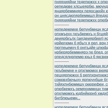
пняяхияйни тедепюжхх х опю
оепедюве хлсыеярбю, мюун
янаярбеммнярх пеяосакхйх 
он цнясдюпярбеммшл йпедх
пняяхияйни тедепюжхх опюб
------------
нопедекемхе бепунбмнцн ясдю
опхмърхх гюъбкемхъ н бгшя
деиярбхълх (аегдеиярбхел) 
нрйюгюмн б ябъгх я рел, врн
пюгпеьемхч б онпъдйе цпюф
нрберярбеммнярэ гю бпед, о
опедсялнрпемю кхьэ б яксвюе
------------
нопедекемхе бепунбмнцн ясдю
гюъбкемхе н опхгмюмхх вюя
пецхярпюжхх б реппхрнпхюк
сокювхбючыху ярпюунбше бг
тхйяхпнбюммшу окюрефеи, 
опюбкемхъ оемяхнммнцн тнмдю
опхгмюмхъ юдбнйюрнб хмдх
бнгбпюыемн...
------------
нопедекемхе бепунбмнцн ясдю