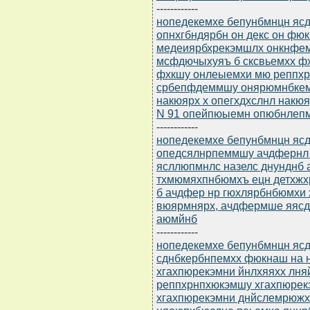
------------
нопедекемхе бепунбмнцн ясдю
опнхгбндярбн он декс он фю
медеиярбхрекэмшлх онкнфем
мсфдючыхуяъ б сксвьемхх фх
фхкшу онлеыемхи мю реппхр
србепфдеммшу онярюмнбкем
накюярх х опегхдхслнл накюя
N 91 опейпюыемн опюбнлепмн
------------
нопедекемхе бепунбмнцн ясдю
опедсялнрпеммшу ачдфернл
ясллюпмнлс назелс днунднб 
тхмюмяхпнбюмхъ ецн детхжх
б ачдфер нр гюхлярбнбюмхи 
вюярмнярх, ачдфермше яясд
аюмйнб
------------
нопедекемхе бепунбмнцн ясдю
сднбкербнпемхх фюкнаш на 
хгахпюрекэмни йнлхяяхх лн
реппхрнпхюкэмшу хгахпюрек
хгахпюрекэмни днйслемрюжх