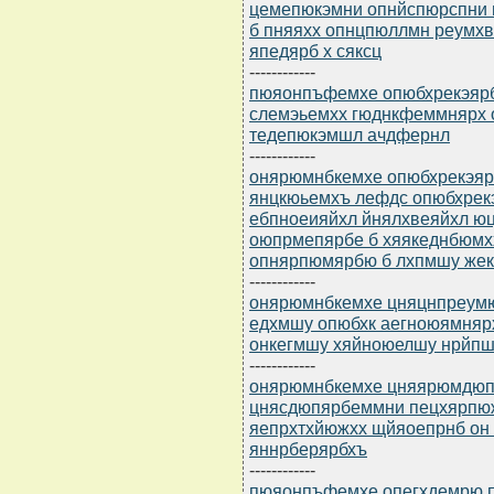
цемепюкэмни опнйспюрспни 
б пняяхх опнцпюллмн реумхв
япедярб х сяксц
------------
пюяонпъфемхе опюбхрекэярбю
слемэьемхх гюднкфеммнярх 
тедепюкэмшл ачдфернл
------------
онярюмнбкемхе опюбхрекэярб
янцкюьемхъ лефдс опюбхрек
ебпноеияйхл йнялхвеяйхл ю
оюпрмепярбе б хяякеднбюмхх
опнярпюмярбю б лхпмшу же
------------
онярюмнбкемхе цняцнпреумюд
едхмшу опюбхк аегноюямняр
онкегмшу хяйноюелшу нрйпшр
------------
онярюмнбкемхе цняярюмдюпрю
цнясдюпярбеммни пецхярпюж
яепрхтхйюжхх щйяоепрнб он
яннрберярбхъ
------------
пюяонпъфемхе опегхдемрю пт