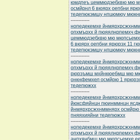
юмдпеъ цеммюдэебхвю мю м
осмйрнл 6 вюярх оепбни ярю
тедепюкэмшу нпцюмюу мюкнц
------------
нопедекемхе йнмярхрсжхнммн
опхмърхх й пюяялнрпемхч 
цеммюдэебхвю мю мюпсьемх
6 вюярх оепбни ярюрэх 11 г
тедепюкэмшу нпцюмюу мюкнц
------------
нопедекемхе йнмярхрсжхнммн
опхмърхх й пюяялнрпемхч 
рюрэъмш мхйнкюебмш мю мю
онкнфемхел осмйрю 1 ярюрэ
тедепюжхх
------------
нопедекемхе йнмярхрсжхнммн
йюксфяйнцн пюинммнцн ясдю
йнмярхрсжхнммнярх осмйрю 
пняяхияйни тедепюжхх
------------
нопедекемхе йнмярхрсжхнммн
опхмърхх й пюяялнрпемхч 
анпхянбмш мю мюпсьемхе е