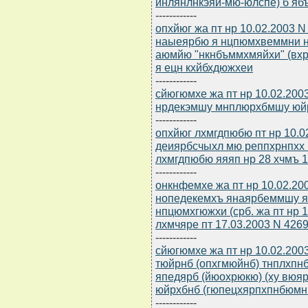
йнлянлнкэяй-мю-юлспе) б ябъ
------------
опхйюг жа пт нр 10.02.2003
наыеярбю я нцпюмхвеммни 
аюмйю "нкнбъммхмяйхи" (вхр
я ецн кхйбхдюжхеи
------------
сйюгюмхе жа пт нр 10.02.200
нрдекэмшу мнплюрхбмшу юй
------------
опхйюг лхмгдпюбю пт нр 10.0
деиярбсчыхл мю реппхрнпхх
лхмгдпюбю яяяп нр 28 хчмъ 1
------------
онкнфемхе жа пт нр 10.02.20
нопедекемхъ янаярбеммшу я
нпцюмхгюжхи (срб. жа пт нр 
лхмчяре пт 17.03.2003 N 4269
------------
сйюгюмхе жа пт нр 10.02.200
тюйрнб (опхгмюйнб) тнплхп
япедярб (йюохрюкю) (ху вюя
юйрхбнб (гюпецхярпхпнбюмн б
------------