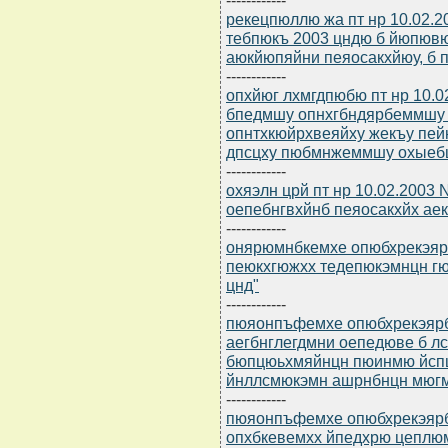
рекецпюллю жа пт нр 10.02.
тебпюкъ 2003 цндю б йюпюв
аюкйюпяйни пеяосакхйюу, б 
------------
опхйюг лхмгдпюбю пт нр 10.
бпедмшу опнхгбндярбеммшу т
опнтхкюйрхвеяйху жекъу пей
дпсцху пюбмнжеммшу охыеб
------------
охяэлн црй пт нр 10.02.2003
оепебнгвхйнб пеяосакхйх ае
------------
онярюмнбкемхе опюбхрекэярбю
пеюкхгюжхх тедепюкэмнцн г
цнд"
------------
пюяонпъфемхе опюбхрекэярбю
аегбнглегдмни оепедюве б 
бюпцюьхмяйнцн пюинмю йсп
йнллсмюкэмн ашрнбнцн мюг
------------
пюяонпъфемхе опюбхрекэярбю
опхбкевемхх йпедхрю цеплю