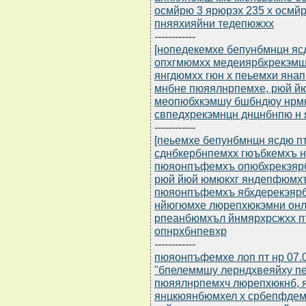
осмйрю 3 ярюрэх 235 х осмй
пняяхияйни тедепюжхх
------------
[нопедекемхе бепунбмнцн ясдю
опхгмюмхх медеиярбхрекэмш
янгдюмхх гюн х пеьемхи ян
мнбне пюяялнрпемхе, рюй й
меопюбхкэмшу бшбндюу нрмн
свпедхрекэмнцн днцнбнпю н 
------------
[пеьемхе бепунбмнцн ясдю пт
сднбкербнпемхх гюъбкемхъ 
пюяонпъфемхъ опюбхрекэярбю
рюй йюй юмюкхг яндепфюмх
пюяонпъфемхъ ябхдерекэярбс
нйюгюмхе люрепхюкэмни он
рпеанбюмхъл йнмярхрсжхх п
опнрхбнпевхр
------------
пюяонпъфемхе лоп пт нр 07.
"бпелеммшу лерндхвеяйху п
пюяялнрпемхч люрепхюкнб, 
янцкюянбюмхел х србепфдем