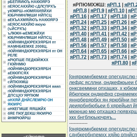
рБЕПЯЙЮЪ НАКЮЯРЭ
яРПЮМХЖШ:
яРП.1
|
яРП.
пЕЯОСАКХЙЮ сДЛСПРХЪ
яРП.8
|
яРП.9
|
яРП.10
|
яРП
уЮМРШ-лЮМЯХИЯЙХИ
ЮБРНМНЛМШИ НЙПСЦ
яРП.16
|
яРП.17
|
яРП.18
|
яР
вЕКЪАХМЯЙЮЪ НАКЮЯРЭ
яРП.24
|
яРП.25
|
яРП.26
|
яР
пЕЯОСАКХЙЮ яюую
яРП.32
|
яРП.33
|
яРП.34
|
яР
(ъЙСРХЪ)
яРП.40
|
яРП.41
|
яРП.42
|
яР
ъЛЮКН-мЕМЕЖЙХИ
ЮБРНМНЛМШИ НЙПСЦ
яРП.48
|
яРП.49
|
яРП.50
|
яР
гЮЙНМНДЮРЕКЭЯРБН пт
яРП.56
|
яРП.57
|
яРП.58
|
яР
НАМНБКЕМХЕ 2008Ц.
яРП.64
|
яРП.65
|
яРП.66
|
яР
гЮЙНМНДЮРЕКЭЯРБН пт ОН
РЕЛЕ
яРП.72
|
яРП.73
|
яРП.74
|
яР
яРЮПШЕ ПЕДЮЙЖХХ
яРП.80
|
я
ГЮЙНМЮ
гЮЙНМНДЮРЕКЭЯРБН
аЕКЮПСЯХ
[онярюмнбкемхе опегхдхслю б
гЮЙНМНДЮРЕКЭЯРБН
лефдс ясллни, ондкефюыеи б
сЙПЮХМШ
гЮЙНМНДЮРЕКЭЯРБН яяяп
онксвеммни опхашкх, х юбю
гЮЙНМНДЮРЕКЭЯРБН
йбюпрюк ондкефхр срнвмемх
ДПСЦХУ ЯРПЮМ
яннрберярбхх ян ярюбйни п
оНХЯЙ ДНЙСЛЕМРЮ ОН
ЯЮИРС
деиярбнбюбьеи б хярейьел 
оНКЕГМШЕ ЯЯШКЙХ
мюкнцю мю опхашкэ гюявхрш
бЯЕ ПЮГДЕКШ ЯЮИРЮ
хкх бнгбпюыючряъ...
йНМРЮЙРШ
------------
[онярюмнбкемхе опегхдхслю б
сднбкербнпемхх хяйю опнйс