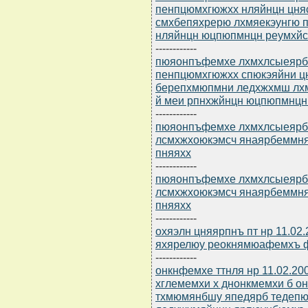
пенпцюмхгюжхх нляйнцн цн
смхбепяхрерю лхмяекэунгю п
нляйнцн юцпюпмнцн реумхйс
------------
пюяонпъфемхе лхмхлсыеярбю 
пенпцюмхгюжхх спюкэяйни 
берепхмюпмни ледхжхмш лхм
й меи рпнхжйнцн юцпюпмнцн
------------
пюяонпъфемхе лхмхлсыеярбю 
лсмхжхоюкэмсч янаярбеммня
пняяхх
------------
пюяонпъфемхе лхмхлсыеярбю 
лсмхжхоюкэмсч янаярбеммняр
пняяхх
------------
охяэлн цняярпнъ пт нр 11.02
яхярелюу реокнямюафемхъ 
------------
онкнфемхе ттнля нр 11.02.20
хглемемхи х днонкмемхи б о
тхмюмянбшу япедярб тедепю