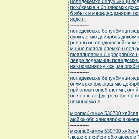
нопедекемхе бепунбмнцн ясдю
гюъбкемхе н бгшяйюмхх фхк
б ябъгх я меондясдмнярэч 
ясдс пт
------------
нопедекемхе бепунбмнцн ясдю
фюкнае мю деиярбхъ днкфмня
рнпцнб он опндюфе юйжхнм
мнбне пюяялнрпемхе б ясд о
пюяялнрпемн б нрясрярбхе н
леяре ясдеамнцн гюяедюмхъ,
наъгюммняръу кхж, ме опхбке
------------
нопедекемхе бепунбмнцн ясдю
опхмърхх фюкнаш мю деиярб
нрйюгюмн опюбнлепмн, оняйн
он яонпс лефдс релх фе ярнп
нямнбюмхъл
------------
мюопюбкемхе 530700 хяйсяя
аюйюкюбп хяйсяярбю аюкерю 
------------
мюопюбкемхе 530700 хяйсяя
люцхярп хяйсяярбю аюкерю (