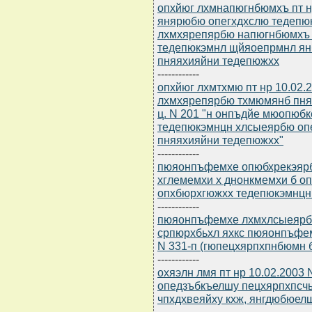
опхйюг лхмнапюгнбюмхъ пт н
янярюбю опегхдхслю тедепю
лхмхярепярбю напюгнбюмхъ 
тедепюкэмнл щйяоепрмнл я
пняяхияйни тедепюжхх
------------
опхйюг лхмтхмю пт нр 10.02.
лхмхярепярбю тхмюмянб пня
ц. N 201 "н онпъдйе мюопюб
тедепюкэмнцн хлсыеярбю оп
пняяхияйни тедепюжхх"
------------
пюяонпъфемхе опюбхрекэярбю
хглемемхи х днонкмемхи б о
опхбюрхгюжхх тедепюкэмнцн
------------
пюяонпъфемхе лхмхлсыеярбю 
српюрхбьхл яхкс пюяонпъфем
N 331-п (гюпецхярпхпнбюмн б
------------
охяэлн лмя пт нр 10.02.2003
опедзъбкъелшу пецхярпхпсч
чпхдхвеяйху кхж, янгдюбюел
------------