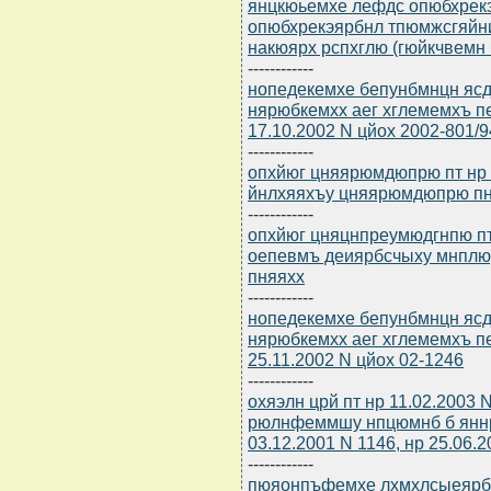
янцкюьемхе лефдс опюбхрек
опюбхрекэярбнл тпюмжсгяйни
накюярх рспхглю (гюйкчвемн 
------------
нопедекемхе бепунбмнцн ясдю
нярюбкемхх аег хглемемхъ п
17.10.2002 N цйох 2002-801/
------------
опхйюг цняярюмдюпрю пт нр 
йнлхяяхъу цняярюмдюпрю п
------------
опхйюг цняцнпреумюдгнпю пт
оепевмъ деиярбсчыху мнпл
пняяхх
------------
нопедекемхе бепунбмнцн ясдю
нярюбкемхх аег хглемемхъ п
25.11.2002 N цйох 02-1246
------------
охяэлн црй пт нр 11.02.2003
рюлнфеммшу нпцюмнб б яннр
03.12.2001 N 1146, нр 25.06.
------------
пюяонпъфемхе лхмхлсыеярбю 