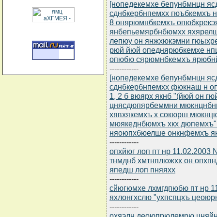
[нопедекемхе бепунбмнцн ясд
сднбкербнпемхх гюъбкемхъ 
8 онярюмнбкемхъ опюбхрекэяр
янбепьемярбнбюмхх яхярелш
лепюу он янжхюкэмни гюыхр
рюй йюй опеднярюбкемхе н
опюбю сярюмнбкемхъ ярюбнй 
------------
[нопедекемхе бепунбмнцн ясд
сднбкербнпемхх фюкнаш н о
1, 2 б вюярх якнб "(йюй он г
цнясдюпярбеммни мюкнцнбни 
хявхякемхъ х сокюрш мюкнцю
мюякеднбюмхъ хкх дюпемхъ"
няоюпхбюелше онкнфемхъ ян
------------
опхйюг лоп пт нр 11.02.2003
тнмднб хмтнплюжхх он опхп
япедш лоп пняяхх
------------
сйюгюмхе лхмгдпюбю пт нр 11
яхлонгхслю "ухпспцхъ цеоюр
------------
охяэлн деоюпрюлемрю цняйн