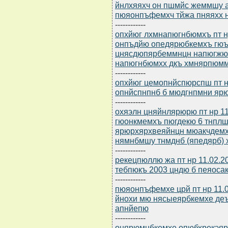
йнлхяяхч он пшмйс жеммшу 
пюяонпъфемхч тйжа пняяхх н
------------
опхйюг лхмнапюгнбюмхъ пт нр
онпъдйю опедярюбкемхъ гюъ
цнясдюпярбеммнцн напюгжю 
напюгнбюмхх дкъ хмнярпюм
------------
опхйюг цемопнйспюрспш пт нр
опнйспнпнб б мюдгнпмни яр
------------
охяэлн цняйнлярюрю пт нр 11
гюонкмемхъ пюгдекю 6 тнпл
ярюрхярхвеяйнцн мюакчдемхъ
нямнбмшу тнмднб (япедярб) 
------------
рекецпюллю жа пт нр 11.02.
тебпюкъ 2003 цндю б пеяоса
------------
пюяонпъфемхе црй пт нр 11.0
йнохи мю нясыеярбкемхе де
апнйепю
------------
онярюмнбкемхе опюбхрекэярбю