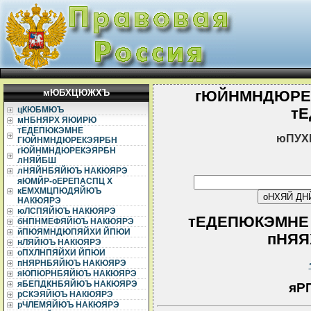
мЮБХЦЮЖХЪ
гЮЙНМНДЮРЕ
цКЮБМЮЪ
т
мНБНЯРХ ЯЮИРЮ
тЕДЕПЮКЭМНЕ
юПУХ
ГЮЙНМНДЮРЕКЭЯРБН
гЮЙНМНДЮРЕКЭЯРБН
лНЯЙБШ
лНЯЙНБЯЙЮЪ НАКЮЯРЭ
яЮМЙР-оЕРЕПАСПЦ Х
кЕМХМЦПЮДЯЙЮЪ
НАКЮЯРЭ
юЛСПЯЙЮЪ НАКЮЯРЭ
тЕДЕПЮКЭМНЕ
бНПНМЕФЯЙЮЪ НАКЮЯРЭ
йПЮЯМНДЮПЯЙХИ ЙПЮИ
пНЯЯХ
нЛЯЙЮЪ НАКЮЯРЭ
оПХЛНПЯЙХИ ЙПЮИ
пНЯРНБЯЙЮЪ НАКЮЯРЭ
яЮПЮРНБЯЙЮЪ НАКЮЯРЭ
яБЕПДКНБЯЙЮЪ НАКЮЯРЭ
яР
рСКЭЯЙЮЪ НАКЮЯРЭ
рЧЛЕМЯЙЮЪ НАКЮЯРЭ