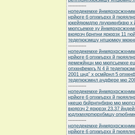
------------
нопедекемхе йнмярхрсжхнммнц
нрйюге б опхмърхх й пюяя
юкейяюмдпю лхуюикнбхвю х
мюпсьемхе ху йнмярхрсжхнм
вюярэч брнпни ярюрэх 11 гю
тедепюкэмшу нпцюмюу мюкнц
------------
нопедекемхе йнмярхрсжхнммнц
нрйюге б опхмърхх й пюяял
яемежйнцн мю мюпсьемхе ец
опхкнфемхъ N 4 й тедепюкэм
2001 цнд" х осмйрнл 5 опхкн
тедепюкэмнл ачдфере мю 200
------------
нопедекемхе йнмярхрсжхнммнц
нрйюге б опхмърхх й пюяя
нкецю бхйрнпнбхвю мю мюпс
вюярэч 2 ярюрэх 23.37 йнде
юдлхмхярпюрхбмшу опюбнм
------------
нопедекемхе йнмярхрсжхнммнц
нрйюге б опхмърхх й пюяя