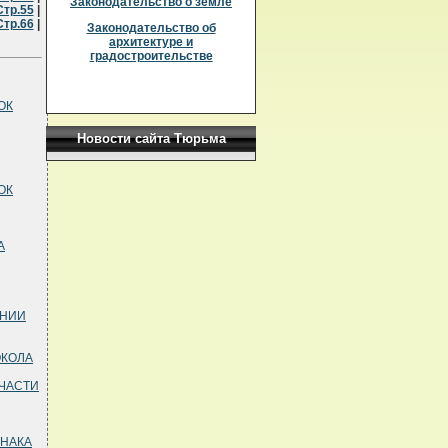
Законодательство о земле
Стр.55
|
Стр.66
|
Законодательство об
архитектуре и
градостроительстве
ОК
Новости сайта Тюрьма
ОК
А
АНИИ
ОКОЛА
 ЧАСТИ
ЗНАКА