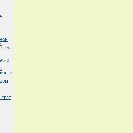
М
ЬНОЙ
Й
ОСТИ С
ЕЛУ О
АК
ОВОСТИ
УДОМ
 ЮГРЕ