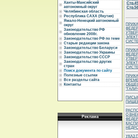
Ханты-Мансийский
Стр.4
автономный округ
Стр.5
Челябинская область
Республика САХА (Якутия)
Ямало-Ненецкий автономный
ПРИКА
округ
ФЕДЕР
Законодательство РФ
УТВЕР
обновление 2008г.
ЭЛЕКТ
Законодательство РФ по теме
СИСТЕ
Старые редакции закона
----------
Законодательство Беларуси
ПРИКА
Законодательство Украины
ФЕДЕР
Законодательство СССР
УТВЕР
Законодательство других
ЭЛЕКТ
стран
СИСТЕ
Поиск документа по сайту
----------
Полезные ссылки
ПРИКА
Все разделы сайта
ВРЕМ
ОБЩЕС
Контакты
"ГАЛИ
----------
ПИСЬМ
ПИЩЕВ
----------
РАСПО
О ВНЕ
Реклама
ФЕДЕР
КАСПИ
НЕДРО
----------
УКАЗ 