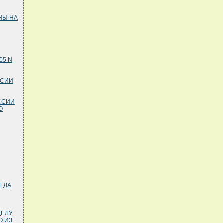
НЫ НА
05 N
ССИИ
ОССИИ
О
ЕДА
ДЕЛУ
О ИЗ