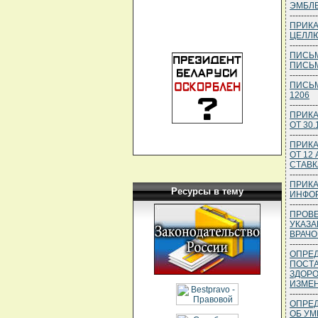
ЭМБЛЕ
----------
ПРИКА
ЦЕЛЛ
----------
ПИСЬМ
ПИСЬМ
----------
ПИСЬМО
1206
----------
ПРИКА
ОТ 30.
----------
ПРИКА
ОТ 12
СТАВ
----------
ПРИКА
Ресурсы в тему
ИНФО
----------
ПРОВЕ
УКАЗА
ВРАЧОМ
----------
ОПРЕД
ПОСТА
ЗДОРО
ИЗМЕН
----------
ОПРЕД
ОБ УМ