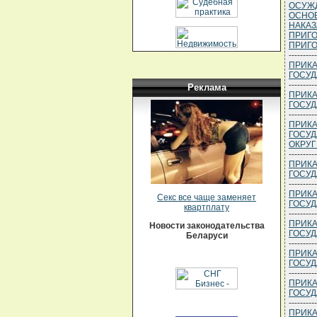
ОСУЖД
ОСНОВ
НАКАЗ
ПРИГО
ПРИГОВ
----------
ПРИКА
ГОСУД
----------
Реклама
ПРИКА
ГОСУД
----------
ПРИКА
ГОСУД
ОКРУГ
----------
ПРИКА
ГОСУД
----------
ПРИКА
Секс все чаще заменяет
ГОСУД
квартплату
----------
ПРИКА
Новости законодательства
ГОСУД
Беларуси
----------
ПРИКА
ГОСУД
----------
ПРИКА
ГОСУД
----------
ПРИКА