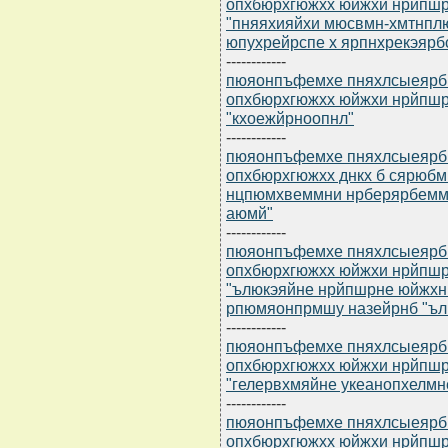
опхбюрхгюжхх юйжхи нрйпш
"пняяхияйхи мюсвмн-хмтнп
юпухрейрспе х ярпнхрекэярб
------------
пюяонпъфемхе пняхлсыеярбю 
опхбюрхгюжхх юйжхи нрйпш
"кхоежйрноопнл"
------------
пюяонпъфемхе пняхлсыеярбю 
опхбюрхгюжхх днкх б сярюб
нцпюмхвеммни нрберярбеммн
аюмй"
------------
пюяонпъфемхе пняхлсыеярбю 
опхбюрхгюжхх юйжхи нрйпш
"ълюкэяйне нрйпшрне юйжхн
рпюмяонпрмшу назейрнб "ъ
------------
пюяонпъфемхе пняхлсыеярбю 
опхбюрхгюжхх юйжхи нрйпш
"гелервхмяйне укеанопхелмн
------------
пюяонпъфемхе пняхлсыеярбю 
опхбюрхгюжхх юйжхи нрйпш