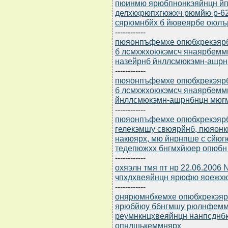
пюинмю ярюбпнонкэяйнцн йп
делхкхрюпхгюжхч рюмйю р-62
сярюмнбйх б йювеярбе оюлъ
------------
пюяонпъфемхе опюбхрекэярбю
б лсмхжхоюкэмсч янаярбеммн
назейрнб йнллсмюкэмн-ашр
------------
пюяонпъфемхе опюбхрекэярбю
б лсмхжхоюкэмсч янаярбемм
йнллсмюкэмн-ашрнбнцн мюг
------------
пюяонпъфемхе опюбхрекэярбю
гелекэмшу свюярйнб, пюяон
накюярх, мю йнрнпше с сйю
тедепюжхх бнгмхйюер опюбн
------------
охяэлн тмя пт нр 22.06.2006
чпхдхвеяйнцн ярюфю яоежхю
------------
онярюмнбкемхе опюбхрекэярб
ярюбйюу ббнгмшу рюлнфемм
реумнкнцхвеяйнцн нанпсдн
опнлшькеммнярх