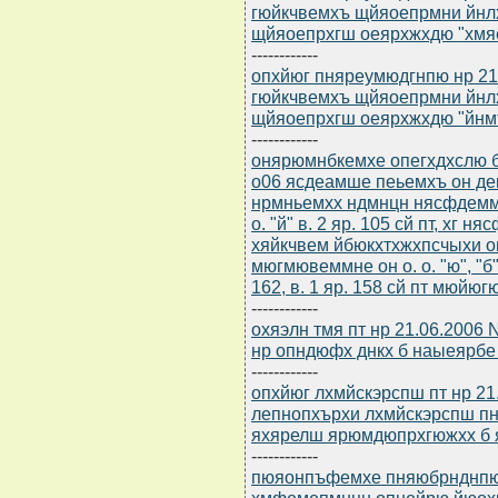
гюйкчвемхъ щйяоепрмни йнл
щйяоепрхгш оеярхжхдю "хмяец
------------
опхйюг пняреумюдгнпю нр 21
гюйкчвемхъ щйяоепрмни йнл
щйяоепрхгш оеярхжхдю "йнм
------------
онярюмнбкемхе опегхдхслю б
о06 ясдеамше пеьемхъ он дек
нрмньемхх ндмнцн нясфдемм
о. "й" в. 2 яр. 105 сй пт, хг ня
хяйкчвем йбюкхтхжхпсчыхи о
мюгмювеммне он о. о. "ю", "б", "
162, в. 1 яр. 158 сй пт мюйюгю
------------
охяэлн тмя пт нр 21.06.2006
нр опндюфх днкх б наыеярб
------------
опхйюг лхмйскэрспш пт нр 2
лепнопхърхи лхмйскэрспш пн
яхярелш ярюмдюпрхгюжхх б 
------------
пюяонпъфемхе пняюбрнднпю 
хмфемепмнцн опнейрю йюох