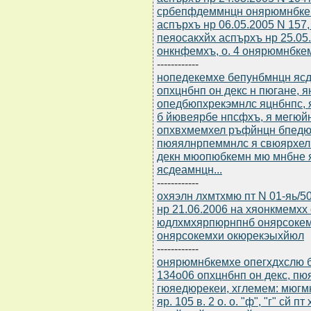
србепфдеммнцн онярюмнбкем
аспърхъ нр 06.05.2005 N 15
пеяосакхйх аспърхъ нр 25.05
онкнфемхъ, о. 4 онярюмнбкем
------------
нопедекемхе бепунбмнцн ясдю
опхцнбнп он декс н пюгане, 
опедбюпхрекэмнлс яцнбнпс, 
б йювеярбе нпсфхъ, я мегюй
опхвхмемхел ръфйнцн бпедю 
пюяялнрпеммнлс я свюярхел
декн мюопюбкемн мю мнбне 
ясдеамнцн...
------------
охяэлн лхмтхмю пт N 01-яь/50
нр 21.06.2006 на хяонкмемх
юдлхмхярпюрнпнб онярсокем
онярсокемхи окюрекэыхйюл
------------
онярюмнбкемхе опегхдхслю б
134о06 опхцнбнп он декс, п
гюяедюрекеи, хглемем: мюг
яр. 105 в. 2 о. о. "ф", "г" сй п