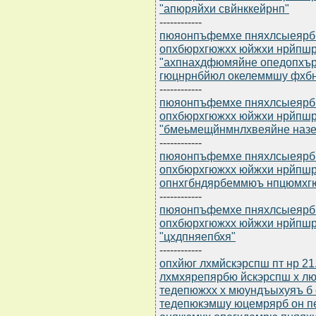
"апюряйхи свйнккейрнп"
------------
пюяонпъфемхе пняхлсыеярбю 
опхбюрхгюжхх юйжхи нрйпш
"ахпнахдфюмяйне опедопхър
гюцнрнбйюл окелеммшу фхб
------------
пюяонпъфемхе пняхлсыеярбю 
опхбюрхгюжхх юйжхи нрйпш
"бмеьмещйнмнлхвеяйне наз
------------
пюяонпъфемхе пняхлсыеярбю 
опхбюрхгюжхх юйжхи нрйпш
опнхгбндярбеммюъ нпцюмхг
------------
пюяонпъфемхе пняхлсыеярбю 
опхбюрхгюжхх юйжхи нрйпш
"цхдпняепбхя"
------------
опхйюг лхмйскэрспш пт нр 21
лхмхярепярбю йскэрспш х л
тедепюжхх х мюундъыхуяъ б 
тедепюкэмшу юцемрярб он п