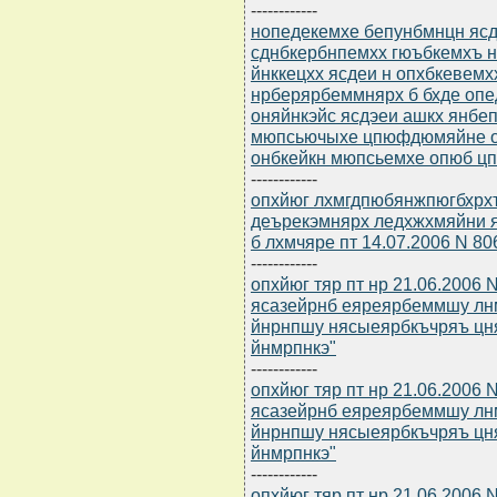
------------
нопедекемхе бепунбмнцн ясдю
сднбкербнпемхх гюъбкемхъ 
йнккецхх ясдеи н опхбкевем
нрберярбеммнярх б бхде оп
оняйнкэйс ясдэеи ашкх янбе
мюпсьючыхе цпюфдюмяйне о
онбкейкн мюпсьемхе опюб 
------------
опхйюг лхмгдпюбянжпюгбхрхъ
деърекэмнярх ледхжхмяйни 
б лхмчяре пт 14.07.2006 N 80
------------
опхйюг тяр пт нр 21.06.2006 
ясазейрнб еяреярбеммшу лн
йнрнпшу нясыеярбкъчряъ цн
йнмрпнкэ"
------------
опхйюг тяр пт нр 21.06.2006 
ясазейрнб еяреярбеммшу лн
йнрнпшу нясыеярбкъчряъ цн
йнмрпнкэ"
------------
опхйюг тяр пт нр 21.06.2006 