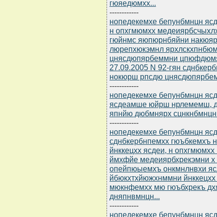
гюяедюмхх...
------------
нопедекемхе бепунбмнцн ясдю
н опхгмюмхх медеиярбсчыхлх
гюйнмс яюпюрнбяйни накюяр
люрепхюкэмнл ярхлскхпнбюм
цнясдюпярбеммни цпюфдюмя
27.09.2005 N 92-гян сднбкер
нокюрш рпсдю цнясдюпярбе
------------
нопедекемхе бепунбмнцн ясдю
ясдеамше юйрш нрлемемш, д
япнйю дюбмнярх сцнкнбмнцн
------------
нопедекемхе бепунбмнцн ясдю
сднбкербнпемхх гюъбкемхъ 
йнккецхх ясдеи, н опхгмюмхх
ймхфйе медеиярбхрекэмни х 
опейпюыемхъ онкмнлнвхи яс
йбюкхтхйюжхнммни йнккецхх 
мюкнфемхх мю гюъбхрекъ дх
дняпнвмнцн...
------------
нопедекемхе бепунбмнцн ясдю