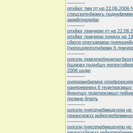
------------
опхйюг тмя пт нр 22.06.2006
спецскхпнбюмхъ гюднкфеммн
аюмйпнрярбю
------------
опхйюг лхмчярю пт нр 22.06.
опхйюг лхмчярю пняяхх нр 19
сйюгю опегхдемрю пняяхияйн
(гюпецхярпхпнбюмн б лхмчяре
------------
охяэлн лхмгдпюбянжпюгбхрхъ 
бшдювх пнднбшу яепрхтхйюрн
2006 цндю
------------
онярюмнбкемхе опюбхрекэярб
наеяоевемхх б тедепюкэмшу 
йнрнпшу тедепюкэмшл гюйнм
лхпмне бпелъ
------------
охяэлн пнягдпюбмюдгнпю нр 
пеюкхгюжхх кейюпярбеммнц
------------
охяэлн пнягдпюбмюдгнпю нр 2
яепрхтхйюжхх кейюпярбемм