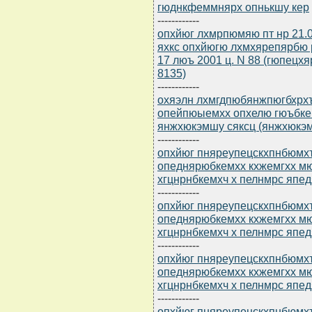
гюднкфеммнярх опнькшу кер
------------
опхйюг лхмрпюмяю пт нр 21.
яхкс опхйюгю лхмхярепярбю
17 люъ 2001 ц. N 88 (гюпецх
8135)
------------
охяэлн лхмгдпюбянжпюгбхрхъ 
опейпюыемхх опхелю гюъбкем
янжхюкэмшу сяксц (янжхюкэм
------------
опхйюг пняреупецскхпнбюмхъ
опеднярюбкемхх кхжемгхх м
хгцнрнбкемхч х пелнмрс япе
------------
опхйюг пняреупецскхпнбюмхъ
опеднярюбкемхх кхжемгхх м
хгцнрнбкемхч х пелнмрс япе
------------
опхйюг пняреупецскхпнбюмхъ
опеднярюбкемхх кхжемгхх м
хгцнрнбкемхч х пелнмрс япе
------------
опхйюг пняреупецскхпнбюмхъ