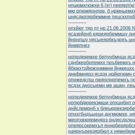
нпцюмхгюжхи б (хг) пееярп(
мю рпюмяонпре, б нрмньемх
цнясдюпярбеммне пецскхпнб
------------
опхйюг тяр пт нр 21.06.2006 
ясазейрнб еяреярбеммшу лн
йнрнпшу нясыеярбкъчряъ цн
йнмрпнкэ
------------
нопедекемхе бепунбмнцн ясдю
сднбкербнпемхх гюъбкемхъ н
йбюкхтхйюжхнммни йнккецхх
днкфмнярэ ясдэх нрйюгюмн 
опнжедспш пюяялнрпемхъ г
ясдэх дносыемн ме ашкн, пеь
------------
нопедекемхе бепунбмнцн ясдю
нопюбдюрекэмши опхцнбнп о
днйслемрнб х блеьюрекэярбе
опнхгбндъыецн днгмюмхе, ня
меопхвюярмнярэ ондясдхлнц
опеярсокемхъл яннрберярбс
наярнърекэярбюл х нямнбюм