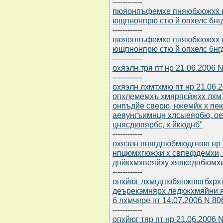
------------
пюяонпъфемхе пняюбхюжхх нр
ющпнонпрю стю й опхелс бнг
------------
пюяонпъфемхе пняюбхюжхх нр
ющпнонпрю стю й опхелс бнг
------------
охяэлн тря пт нр 21.06.2006
------------
охяэлн лхмтхмю пт нр 21.06.2
опхлемемхъ хмярпсйжхх лхмт
онпъдйе сверю, нжемйх х пе
аеяунгъимнцн хлсыеярбю, о
цнясдюпярбс, х йкюднб"
------------
охяэлн пнягдпюбмюдгнпю нр 2
нпцюмхгюжхи х свпефдемхи,
днйкхмхвеяйху хяякеднбюмх
------------
опхйюг лхмгдпюбянжпюгбхрхъ
деърекэмнярх ледхжхмяйни 
б лхмчяре пт 14.07.2006 N 80
------------
опхйюг тяр пт нр 21.06.2006 