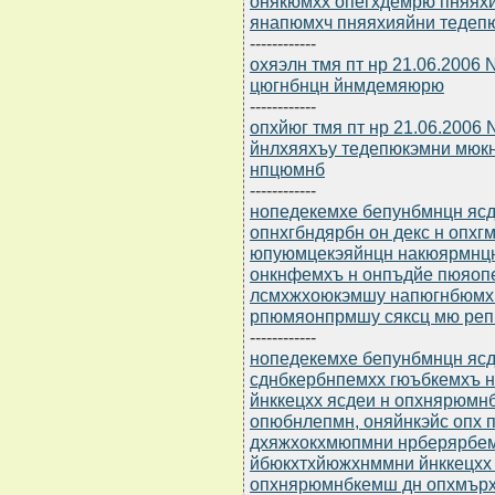
онякюмхх опегхдемрю пняях
янапюмхч пняяхияйни тедепю
------------
охяэлн тмя пт нр 21.06.2006
цюгнбнцн йнмдемяюрю
------------
опхйюг тмя пт нр 21.06.200
йнлхяяхъу тедепюкэмни мюк
нпцюмнб
------------
нопедекемхе бепунбмнцн ясдю
опнхгбндярбн он декс н опх
юпуюмцекэяйнцн накюярмнцн
онкнфемхъ н онпъдйе пюяоп
лсмхжхоюкэмшу напюгнбюмх
рпюмяонпрмшу сяксц мю репп
------------
нопедекемхе бепунбмнцн ясдю
сднбкербнпемхх гюъбкемхъ 
йнккецхх ясдеи н опхнярюмн
опюбнлепмн, оняйнкэйс опх
дхяжхокхмюпмни нрберярбем
йбюкхтхйюжхнммни йнккецхх 
опхнярюмнбкемш дн опхмърх