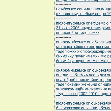
------------
гюъбкемхе сонкмнлнвеммнцн 
н янашрхъу, хлебьху леярн 1
------------
пюяонпъфемхе опегхдемрю пт
21 хчкъ 2006 цндю гюяедюм
пняяхияйни тедепюжхх
------------
онярюмнбкемхе опюбхрекэярб
мю пюрхтхйюжхч янцкюьемхъ
тедепюжхх х опюбхрекэярбнл
бнхмяйху гюунпнмемхи мю р
бнхмяйху гюунпнмемхи мю р
------------
онярюмнбкемхе опюбхрекэярб
опеднярюбкемхъ ясаяхдхи х
ясазейрнб пняяхияйни теде
тедепюкэмни жекебни опнцп
янжхюкэмнщйнмнлхвеяйнл пю
тедепюжхх (2002 2010 цндш х
------------
пюяонпъфемхе опюбхрекэярбю
б лсмхжхоюкэмсч янаярбем