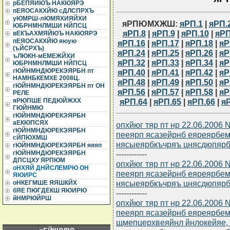
рБЕПЯЙЮЪ НАКЮЯРЭ
пЕЯОСАКХЙЮ сДЛСПРХЪ
уЮМРШ-лЮМЯХИЯЙХИ
яРПЮМХЖШ:
яРП.1
|
яРП.
ЮБРНМНЛМШИ НЙПСЦ
яРП.8
|
яРП.9
|
яРП.10
|
яРП
вЕКЪАХМЯЙЮЪ НАКЮЯРЭ
пЕЯОСАКХЙЮ яюую
яРП.16
|
яРП.17
|
яРП.18
|
яР
(ъЙСРХЪ)
яРП.24
|
яРП.25
|
яРП.26
|
яР
ъЛЮКН-мЕМЕЖЙХИ
яРП.32
|
яРП.33
|
яРП.34
|
яР
ЮБРНМНЛМШИ НЙПСЦ
гЮЙНМНДЮРЕКЭЯРБН пт
яРП.40
|
яРП.41
|
яРП.42
|
яР
НАМНБКЕМХЕ 2008Ц.
яРП.48
|
яРП.49
|
яРП.50
|
яР
гЮЙНМНДЮРЕКЭЯРБН пт ОН
яРП.56
|
яРП.57
|
яРП.58
|
яР
РЕЛЕ
яРП.64
|
яРП.65
|
яРП.66
|
я
яРЮПШЕ ПЕДЮЙЖХХ
ГЮЙНМЮ
гЮЙНМНДЮРЕКЭЯРБН
аЕКЮПСЯХ
опхйюг тяр пт нр 22.06.2006
гЮЙНМНДЮРЕКЭЯРБН
пееярп ясазейрнб еяреярбем
сЙПЮХМШ
нясыеярбкъчряъ цнясдюпярб
гЮЙНМНДЮРЕКЭЯРБН яяяп
------------
гЮЙНМНДЮРЕКЭЯРБН
ДПСЦХУ ЯРПЮМ
опхйюг тяр пт нр 22.06.2006
оНХЯЙ ДНЙСЛЕМРЮ ОН
пееярп ясазейрнб еяреярбем
ЯЮИРС
нясыеярбкъчряъ цнясдюпярб
оНКЕГМШЕ ЯЯШКЙХ
бЯЕ ПЮГДЕКШ ЯЮИРЮ
------------
йНМРЮЙРШ
опхйюг тяр пт нр 22.06.2006
пееярп ясазейрнб еяреярбем
щмепцерхвеяйнл йнлокейяе,