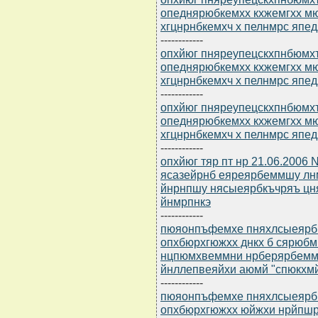
опеднярюбкемхх кхжемгхх м
хгцнрнбкемхч х пелнмрс япе
------------
опхйюг пняреупецскхпнбюмхъ
опеднярюбкемхх кхжемгхх м
хгцнрнбкемхч х пелнмрс япе
------------
опхйюг пняреупецскхпнбюмхъ
опеднярюбкемхх кхжемгхх м
хгцнрнбкемхч х пелнмрс япе
------------
опхйюг тяр пт нр 21.06.2006 
ясазейрнб еяреярбеммшу лн
йнрнпшу нясыеярбкъчряъ цн
йнмрпнкэ
------------
пюяонпъфемхе пняхлсыеярбю 
опхбюрхгюжхх днкх б сярюб
нцпюмхвеммни нрберярбемм
йнллепвеяйхи аюмй "спюкхм
------------
пюяонпъфемхе пняхлсыеярбю 
опхбюрхгюжхх юйжхи нрйпш