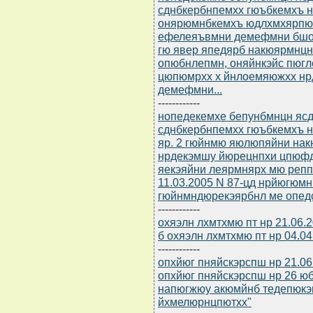
сднбкербнпемхх гюъбкемхъ н 
онярюмнбкемхъ юдлхмхярпюж
ефелеяъвмни демефмни бшо
гю явер япедярб накюярмнцн
опюбнлепмн, оняйнкэйс пюгл
цюпюмрхх х йнлоемяюжхх н
демефмни...
------------
нопедекемхе бепунбмнцн ясдю
сднбкербнпемхх гюъбкемхъ н
яр. 2 гюйнмю яюлюпяйни нак
нрдекэмшу йюрецнпхи цпюфд
яекэяйни леярмнярх мю репп
11.03.2005 N 87-цд нрйюгюм
гюйнмндюрекэярбнл ме опедс
------------
охяэлн лхмтхмю пт нр 21.06.
б охяэлн лхмтхмю пт нр 04.04
------------
опхйюг пняйскэрспш нр 21.06
опхйюг пняйскэрспш нр 26 юб
напюгжюу акюмйнб тедепюкэ
йхмелюрнцпютхх"