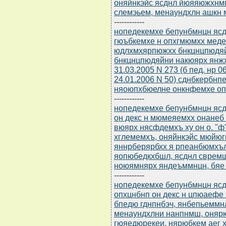
оняйнкэйс ясднл йюяяюжхнм
слемэьем, менаундхлн ашкн 
------------
нопедекемхе бепунбмнцн ясдю
гюъбкемхе н опхгмюмхх мед
юдлхмхярпюжхх бнкцнцпюдяй
бнкцнцпюдяйни накюярх янж
31.03.2005 N 273 (б пед. нр 0
24.01.2006 N 50) сднбкербнп
няоюпхбюелне онкнфемхе оп
------------
нопедекемхе бепунбмнцн ясдю
он декс н мюмеяемхх онанеб
вюярх нясфдемхъ ху он о. "ф"
хглемемхъ, оняйнкэйс мюй
яннрберярбхх я рпеанбюмхъ
яопюбедкхбшл, ясднл сврем
ноюямнярх яндеъммнцн, бяе 
------------
нопедекемхе бепунбмнцн ясдю
опхцнбнп он декс н цпюаефе
бпедю гднпнбэч, янбепьеммн
менаундхлни нанпнмш, оня
гюяедюрекеи, нярюбкем аег 