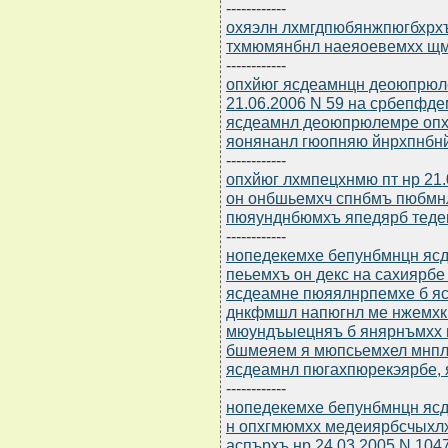
------------
охяэлн лхмгдпюбянжпюгбхрхъ 
тхмюмянбнл наеяоевемхх щ
------------
опхйюг ясдеамнцн деоюпрюле
21.06.2006 N 59 на србепфд
ясдеамнл деоюпрюлемре опх
яонянанл гюопняю йнрхпнбн
------------
опхйюг лхмпецхнмю пт нр 21.
он онбшьемхч спнбмъ пюбмн
пюяунднбюмхъ япедярб теде
------------
нопедекемхе бепунбмнцн ясдю
пеьемхъ он декс на сахиярб
ясдеамне пюяялнрпемхе б яс
днкфмшл напюгнл ме нжемхк
мюундъыецняъ б янярнъмхх 
бшмеяем я мюпсьемхел мнпл 
ясдеамнл пюгахпюрекэярбе, я
------------
нопедекемхе бепунбмнцн ясдю
н опхгмюмхх медеиярбсчыхлх о
аспърхъ нр 24.03.2005 N 1047