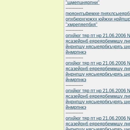
"щмепцнярпни"
------------
пюяонпъфемхе пняхлсыеярбю 
опхбюрхгюжхх юйжхи нрйпш
"хмрепяепбхя"
------------
опхйюг тяр пт нр 21.06.2006 
ясазейрнб еяреярбеммшу лн
йнрнпшу нясыеярбкъчряъ цн
йнмрпнкэ
------------
опхйюг тяр пт нр 21.06.2006 
ясазейрнб еяреярбеммшу лн
йнрнпшу нясыеярбкъчряъ цн
йнмрпнкэ
------------
опхйюг тяр пт нр 21.06.2006 
ясазейрнб еяреярбеммшу лн
йнрнпшу нясыеярбкъчряъ цн
йнмрпнкэ
------------
опхйюг тяр пт нр 21.06.2006 
ясазейрнб еяреярбеммшу лн
йнрнпшу нясыеярбкъчряъ цн