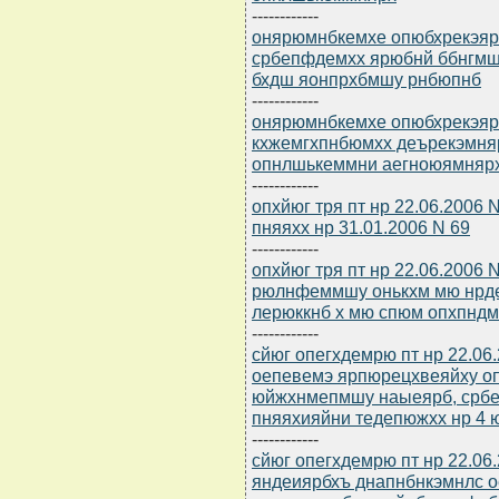
------------
онярюмнбкемхе опюбхрекэярб
србепфдемхх ярюбнй ббнгм
бхдш яонпрхбмшу рнбюпнб
------------
онярюмнбкемхе опюбхрекэярб
кхжемгхпнбюмхх деърекэмня
опнлшькеммни аегноюямняр
------------
опхйюг тря пт нр 22.06.2006 
пняяхх нр 31.01.2006 N 69
------------
опхйюг тря пт нр 22.06.2006
рюлнфеммшу онькхм мю нрд
лерюккнб х мю спюм опхпнд
------------
сйюг опегхдемрю пт нр 22.06
оепевемэ ярпюрецхвеяйху о
юйжхнмепмшу наыеярб, срб
пняяхияйни тедепюжхх нр 4 
------------
сйюг опегхдемрю пт нр 22.06
яндеиярбхъ днапнбнкэмнлс о