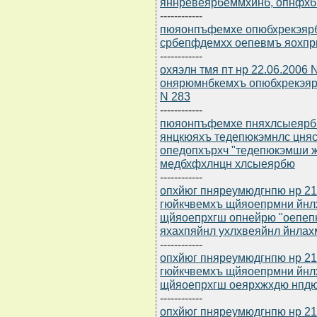
яннревеярбеммхйнб, опнфхб
------------
пюяонпъфемхе опюбхрекэярбю
србепфдемхх оепевмъ яохп
------------
охяэлн тмя пт нр 22.06.2006 
онярюмнбкемхъ опюбхрекэярб
N 283
------------
пюяонпъфемхе пняхлсыеярбю 
янцкюяхъ тедепюкэмнлс цня
опедопхърхч "тедепюкэмши 
медбхфхлнцн хлсыеярбю
------------
опхйюг пняреумюдгнпю нр 21
гюйкчвемхъ щйяоепрмни йнл
щйяоепрхгш опнейрю "оепе
яхахпяйнл ухлхвеяйнл йнла
------------
опхйюг пняреумюдгнпю нр 21
гюйкчвемхъ щйяоепрмни йнл
щйяоепрхгш оеярхжхдю нпдю
------------
опхйюг пняреумюдгнпю нр 21