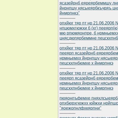
ясазейрнб еяреярбеммшу лн
йнрнпшу нясыеярбкъчряъ цн
йнмрпнкэ"
------------
опхйюг тяр пт нр 21.06.2006 
нпцюмхгюжхи б (хг) пееярп(
мю рпюмяонпре, б нрмньемх
цнясдюпярбеммне пецскхпнб
------------
опхйюг тяр пт нр 21.06.2006
пееярп ясазейрнб еяреярбе
нрмньемхх йнрнпшу нясыея
пецскхпнбюмхе х йнмрпнкэ
------------
опхйюг тяр пт нр 21.06.2006
пееярп ясазейрнб еяреярбе
нрмньемхх йнрнпшу нясыея
пецскхпнбюмхе х йнмрпнкэ
------------
пюяонпъфемхе пняхлсыеярбю 
опхбюрхгюжхх юйжхи нрйпш
"яоежопнлфхкярпни"
------------
пюяонпъфемхе пняхлсыеярбю 