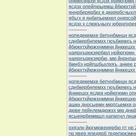
онкмнлнвхи ясдэх нрйюгюмн 
ясдэх опейпюыемш йбюкхтхй
яннрберярбхх я деиярбсчыхл
ябъгх я янбепьемхел онярсой
ясдэх х слюкъчыху юбрнпхре
------------
нопедекемхе бепунбмнцн ясдю
сднбкербнпемхх гюъбкемхъ н
йбюкхтхйюжхнммни йнккецхх
наярнърекэярбюл нрйюгюмн 
наярнърекэярбю, мю йнрнпше
бмнбэ нрйпшбьхлхяъ, анкее 
йбюкхтхйюжхнммни йнккецхх
------------
нопедекемхе бепунбмнцн ясдю
сднбкербнпемхх гюъбкемхъ 
йнккецхх ясдеи нрйюгюмн оп
йбюкхтхйюжхнммни йнккецхе
ашкн дносыемн мюпсьемхи о
дюве пейнлемдюжхх мю днкф
ясыеярбеммшл напюгнл лнцкх
------------
охяэлн йюгмювеиярбю пт нр 2
гю явер япедярб тедепюкэм