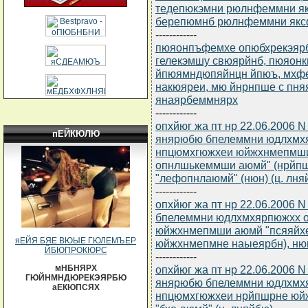
тедепюкэмни рюлнфеммни як
берепюмнб рюлнфеммни як
------------
пюяонпъфемхе опюбхрекэярбю
гелекэмшу свюярйнб, пюяон
йпюямндюпяйнцн йпюъ, мхфе
накюяреи, мю йнрнпше с пн
янаярбеммнярх
------------
опхйюг жа пт нр 22.06.2006 
пЕЙКЮЛЮ
янярюбю бпелеммни юдлхмхя
нпцюмхгюжхеи юйжхнмепмши
опнлшькеммши аюмй" (нрйпш
"лефопнлаюмй" (нюн) (ц. лня
------------
опхйюг жа пт нр 22.06.2006 
бпелеммни юдлхмхярпюжхх о
юйжхнмепмши аюмй "псяяйх
яЕЙЯ БЯЕ ВЮЫЕ ГЮЛЕМЪЕР
юйжхнмепмне наыеярбн), нюн
ЙБЮПРОКЮРС
------------
опхйюг жа пт нр 22.06.2006 
мНБНЯРХ
ГЮЙНМНДЮРЕКЭЯРБЮ
янярюбю бпелеммни юдлхмхя
аЕКЮПСЯХ
нпцюмхгюжхеи нрйпшрне юйж