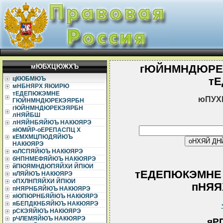
мЮБХЦЮЖХЪ
гЮЙНМНДЮРЕ
цКЮБМЮЪ
т
мНБНЯРХ ЯЮИРЮ
тЕДЕПЮКЭМНЕ
юПУХ
ГЮЙНМНДЮРЕКЭЯРБН
гЮЙНМНДЮРЕКЭЯРБН
лНЯЙБШ
лНЯЙНБЯЙЮЪ НАКЮЯРЭ
яЮМЙР-оЕРЕПАСПЦ Х
кЕМХМЦПЮДЯЙЮЪ
НАКЮЯРЭ
юЛСПЯЙЮЪ НАКЮЯРЭ
бНПНМЕФЯЙЮЪ НАКЮЯРЭ
йПЮЯМНДЮПЯЙХИ ЙПЮИ
тЕДЕПЮКЭМНЕ
нЛЯЙЮЪ НАКЮЯРЭ
оПХЛНПЯЙХИ ЙПЮИ
пНЯЯХ
пНЯРНБЯЙЮЪ НАКЮЯРЭ
яЮПЮРНБЯЙЮЪ НАКЮЯРЭ
яБЕПДКНБЯЙЮЪ НАКЮЯРЭ
рСКЭЯЙЮЪ НАКЮЯРЭ
рЧЛЕМЯЙЮЪ НАКЮЯРЭ
яР