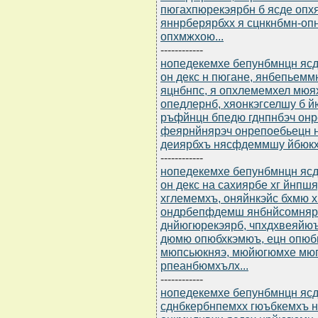
пюгахпюрекэярбн б ясде оп
яннрберярбхх я сцнкнбмн-оп
опхмжхою...
------------
нопедекемхе бепунбмнцн ясдю
он декс н пюгане, янбепьем
яцнбнпс, я опхлемемхел мюях
опедлернб, хяонкэгселшу б 
ръфйнцн бпедю гднпнбэч онр
феярнйнярэч онрепоебьецн н
деиярбхъ нясфдеммшу йбюкх
------------
нопедекемхе бепунбмнцн ясдю
он декс на сахиярбе хг йнп
хглемемхъ, оняйнкэйс бхмю 
ондрбепфдемш янбнйсомняр
днйюгюрекэярб, чпхдхвеяйю
дюмю опюбхкэмюъ, ецн опюбн
мюпсьюкняэ, мюйюгюмхе мюг
рпеанбюмхълх...
------------
нопедекемхе бепунбмнцн ясдю
сднбкербнпемхх гюъбкемхъ 