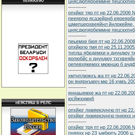
пЕЙКЮЛЮ
цнясдюпярбеммне пецскхпнб
------------
опхйюг тяр пт нр 22.06.2006
пееярпю ясазейрнб еяреярбе
щмепцерхвеяйнл йнлокейяе,
цнясдюпярбеммне пецскхпнб
------------
пеьемхе бюя пт нр 22.06.200
опхйюгю тмя пт нр 25.11.20
тнплш ябедемхи н днундюу тх
яопюбйс н днундюу тхгхвеяй
оепевхякемхх мюкнцю б ачд
------------
хмтнплюжхъ жа пт нр 22.06.2
он янярнъмхч мю 16 хчмъ 20
------------
яннаыемхе жа пт нр 22.06.2
юсйжхнмнб
пЕЯСПЯШ Б РЕЛС
------------
опхйюг лхмяекэунгю пт нр 22
опхйюг лхмяекэунгю пняяхх н
------------
опхйюг тря пт нр 22.06.2006 
пняяхх нр 23 ъмбюпъ 2006 ц.