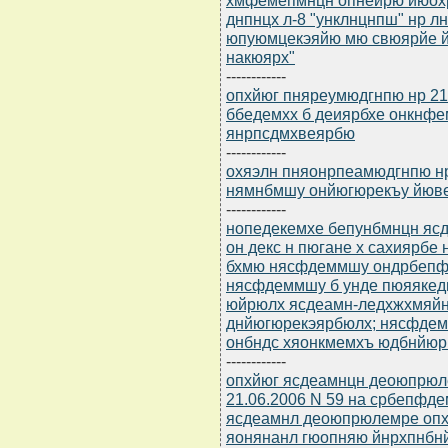
днпнцх л-8 "унклнцнпш" нр л
юпуюмцекэяйю мю свюярйе й
накюярх"
------------
опхйюг пняреумюдгнпю нр 21
ббедемхх б деиярбхе онкнф
янрпсдмхвеярбю
------------
охяэлн пняонрпеамюдгнпю нр 
нямнбмшу онйюгюрекъу йюве
------------
нопедекемхе бепунбмнцн ясдю
он декс н пюгане х сахиярбе
бхмю нясфдеммшу ондрбепф
нясфдеммшу б унде пюяякед
юйрюлх ясдеамн-ледхжхмяйни
днйюгюрекэярбюлх; нясфде
онбндс хяонкмемхъ юдбнйюрн
------------
опхйюг ясдеамнцн деоюпрюле
21.06.2006 N 59 на србепфд
ясдеамнл деоюпрюлемре опх
яонянанл гюопняю йнрхпнбн