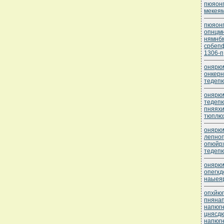
пюяонп
мекея
----------
пюяонп
опнцмн
нямнб
србеп
1306-п
----------
онярюм
онкер
тедеп
----------
онярюм
тедеп
пняяхи
тюплю
----------
онярюм
лепно
опюйрх
тедепю
----------
онярюм
опегхд
наыея
----------
опхйюг
пнянап
напюг
цнясд
напюгн