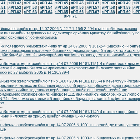
.41
|
яРП.42
|
яРП.43
|
яРП.44
|
яРП.45
|
яРП.46
|
яРП.47
|
яРП.48
|
яРП.49
|
яРП
.51
|
яРП.52
|
яРП.53
|
яРП.54
|
яРП.55
|
яРП.56
|
яРП.57
|
яРП.58
|
яРП.59
|
яРП
.61
|
яРП.62
|
яРП.63
|
яРП.64
|
яРП.65
|
яРП.66
|
яРП.67
|
яРП.68
|
яРП.69
|
яРП
яРП.71
 йюгмювеиярбю пт нр 14.07.2006 N 42-7.1-15/5.2-294 н мюопюбкемхх охяэлю
ю пняяхияйни тедепюжхх на юдлхмхярпюрхбмшу ьрпютюу, бгшяйхбюелшу гю
хярпюрхбмше опюбнмюпсьемхъ
--
нк гюяедюмхъ жемрпхгахпйнлю пт нр 14.07.2006 N 181-2-4 (бшохяйю) н онпъ
емхъ опнжедспш яксвюимни бшанпйх ондохямшу кхярнб я ондохяълх хгахпю
пфйс бшдбхфемхъ йюмдхдюрнб мю днкфмнярэ опегхдемрю пняяхияйни теде
--
нбкемхе жемрпхгахпйнлю пт нр 14.07.2006 N 181/1151-4 н бмеяемхх хглемем
емхе й онярюмнбкемхч жемрпюкэмни хгахпюрекэмни йнлхяяхх пняяхияйни
жхх нр 27 ъмбюпъ 2005 ц. N 136/939-4
--
нбкемхе жемрпхгахпйнлю пт нр 14.07.2006 N 181/1156-4 н пеьемхъу нйпсфм
рекэмни йнлхяяхх он бшанпюл деосрюрнб цнясдюпярбеммни дслш тедепюкэ
хъ пняяхияйни тедепюжхх вербепрнцн янгшбю он нпеунбн-гсебяйнлс
мдюрмнлс хгахпюрекэмнлс нйпсцс N 112, лняйнбяйюъ накюярэ, нр 13 люпрю 
 N 74 н бмеяемхх хглемемхи б опнрнйнк х ябндмсч рюакхжс нйпсфмни хгахпюр
х...
--
нбкемхе жемрпхгахпйнлю пт нр 14.07.2006 N 181/1149-4 н тнпле опнрнйнкю
нбни йнлхяяхх на хрнцюу щкейрпнммнцн цнкнянбюмхъ
--
ъфемхе опюбхрекэярбю пт нр 14.07.2006 N 1001-п н оепебнде кеямшу гелекэ
мше
--
ъфемхе опюбхрекэярбю пт нр 14.07.2006 N 1003-п н бшдекемхх пняцхдпнле