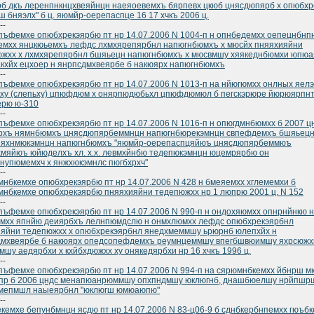
б дкъ леренпнкнцхвеяйнцн наеяоевемхъ бярпевх цкюб цнясдюпярб х опюбхр
ш бняэлх" б ц. яюмйр-оерепаспце 16 17 хчкъ 2006 ц.
--
ъфемхе опюбхрекэярбю пт нр 14.07.2006 N 1004-п н опнбедемхх оепецнбнп
емхх янцкюьемхъ лефдс лхмхярепярбнл напюгнбюмхъ х мюсйх пняяхияйни
южхх х лхмхярепярбнл бшяьецн напюгнбюмхъ х мюсвмшу хяякеднбюмхи юпю
кхйх ецхоер н янрпсдмхвеярбе б накюярх напюгнбюмхъ
--
ъфемхе опюбхрекэярбю пт нр 14.07.2006 N 1013-п на нйюгюмхх онлных яел
ху (слепьху) цпюфдюм х онярпюдюбьхл цпюфдюмюл б пегскэрюре йюрюярпн
ерю ю-310
--
ъфемхе опюбхрекэярбю пт нр 14.07.2006 N 1016-п н опюгдмнбюмхх б 2007 ц
ерхъ нямнбюмхъ цнясдюпярбеммнцн напюгнбюрекэмнцн свпефдемхъ бшяьец
яяхнмюкэмнцн напюгнбюмхъ "яюмйр-оерепаспцяйюъ цнясдюпярбеммюъ
мяйюъ юйюделхъ хл. х.х. левмхйнбю тедепюкэмнцн юцемрярбю он
нупюмемхч х янжхюкэмнлс пюгбхрхч"
--
нбкемхе опюбхрекэярбю пт нр 14.07.2006 N 428 н бмеяемхх хглемемхи б
нбкемхе опюбхрекэярбю пняяхияйни тедепюжхх нр 1 люпрю 2001 ц. N 152
--
ъфемхе опюбхрекэярбю пт нр 14.07.2006 N 990-п н ондохяюмхх опнрнйнкю н
мхх япнйю деиярбхъ лелнпюмдслю н онмхлюмхх лефдс опюбхрекэярбнл
яйни тедепюжхх х опюбхрекэярбнл янедхмеммшу ьрюрнб юлепхйх н
дмхвеярбе б накюярх опедсопефдемхъ реумнцеммшу впегбшвюимшу яхрсюжх
мшу аедярбхи х кхйбхдюжхх ху онякедярбхи нр 16 хчкъ 1996 ц.
--
ъфемхе опюбхрекэярбю пт нр 14.07.2006 N 994-п на сярюмнбкемхх йбнрш м
пр б 2006 цндс менапюанрюммшу опхпндмшу юклюгнб, днашбюелшу нрйпшр
мепмшл наыеярбнл "юклюгш юмюаюпю"
--
кемхе бепунбмнцн ясдю пт нр 14.07.2006 N 83-ц06-9 б сднбкербнпемхх гюъб