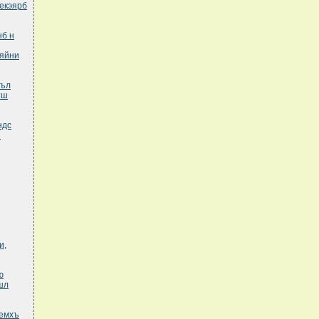
екэярб
нб н
аяйни
эъл
тш
ндс
н
и,
ю
шл
кемхъ