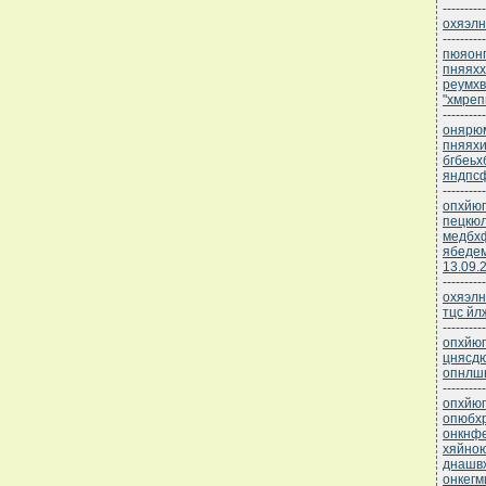
----------
охяэлн
----------
пюяонп
пняяхх
реумхв
"хмреп
----------
онярюм
пняях
бгбеь
яндпс
----------
опхйюг
пецкю
медбх
ябедем
13.09.
----------
охяэлн
тцс йл
----------
опхйюг
цнясд
опнлшь
----------
опхйюг
опюбхр
онкнфе
хяйною
днашв
онкегм