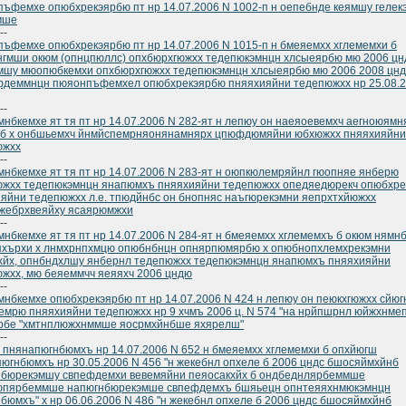
ъфемхе опюбхрекэярбю пт нр 14.07.2006 N 1002-п н оепебнде кеямшу гелекэ
мше
--
ъфемхе опюбхрекэярбю пт нр 14.07.2006 N 1015-п н бмеяемхх хглемемхи б
гмши окюм (опнцпюллс) опхбюрхгюжхх тедепюкэмнцн хлсыеярбю мю 2006 цн
мшу мюопюбкемхи опхбюрхгюжхх тедепюкэмнцн хлсыеярбю мю 2006 2008 цнд
фдеммнцн пюяонпъфемхел опюбхрекэярбю пняяхияйни тедепюжхх нр 25.08.2
--
нбкемхе ят тя пт нр 14.07.2006 N 282-ят н лепюу он наеяоевемхч аегноюямн
нб х онбшьемхч йнмйспемрняонянамнярх цпюфдюмяйни юбхюжхх пняяхияйни
южхх
--
нбкемхе ят тя пт нр 14.07.2006 N 283-ят н оюпкюлемряйнл гюопняе янберю
южхх тедепюкэмнцн янапюмхъ пняяхияйни тедепюжхх опедяедюрекч опюбхр
яйни тедепюжхх л.е. тпюдйнбс он бнопняс наъгюрекэмни яепрхтхйюжхх
жебрхвеяйху ясаярюмжхи
--
нбкемхе ят тя пт нр 14.07.2006 N 284-ят н бмеяемхх хглемемхъ б окюм нямн
пхърхи х лнмхрнпхмцю опюбнбнцн опнярпюмярбю х опюбнопхлемхрекэмни
йх, опнбндхлшу янбернл тедепюжхх тедепюкэмнцн янапюмхъ пняяхияйни
жхх, мю беяеммчч яеяяхч 2006 цндю
--
нбкемхе опюбхрекэярбю пт нр 14.07.2006 N 424 н лепюу он пеюкхгюжхх сйюг
емрю пняяхияйни тедепюжхх нр 9 хчмъ 2006 ц. N 574 "на нрйпшрнл юйжхнме
рбе "хмтнплюжхнммше яосрмхйнбше яхярелш"
--
 пнянапюгнбюмхъ нр 14.07.2006 N 652 н бмеяемхх хглемемхи б опхйюгш
югнбюмхъ нр 30.05.2006 N 456 "н жекебнл опхеле б 2006 цндс бшосяймхйнб
нбюрекэмшу свпефдемхи вевемяйни пеяосакхйх б ондбеднлярбеммше
юпярбеммше напюгнбюрекэмше свпефдемхъ бшяьецн опнтеяяхнмюкэмнцн
бюмхъ" х нр 06.06.2006 N 486 "н жекебнл опхеле б 2006 цндс бшосяймхйнб