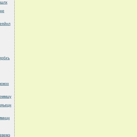
мшлх
мне
веяйнл
ярбхъ
рюжхх
беммшу
шяьецн
ммнцн
певемэ