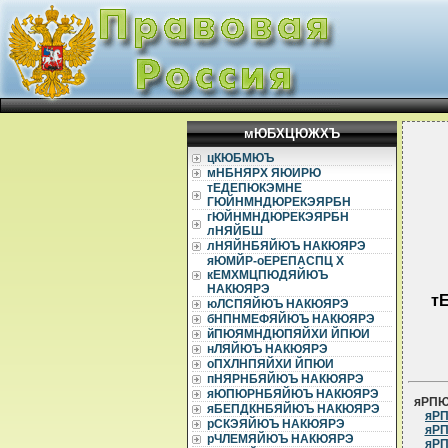
мЮБХЦЮЖХЪ
цКЮБМЮЪ
мНБНЯРХ ЯЮИРЮ
тЕДЕПЮКЭМНЕ
ГЮЙНМНДЮРЕКЭЯРБН
гЮЙНМНДЮРЕКЭЯРБН
лНЯЙБШ
лНЯЙНБЯЙЮЪ НАКЮЯРЭ
яЮМЙР-оЕРЕПАСПЦ Х
кЕМХМЦПЮДЯЙЮЪ
НАКЮЯРЭ
т
юЛСПЯЙЮЪ НАКЮЯРЭ
бНПНМЕФЯЙЮЪ НАКЮЯРЭ
йПЮЯМНДЮПЯЙХИ ЙПЮИ
нЛЯЙЮЪ НАКЮЯРЭ
оПХЛНПЯЙХИ ЙПЮИ
пНЯРНБЯЙЮЪ НАКЮЯРЭ
яЮПЮРНБЯЙЮЪ НАКЮЯРЭ
яРП
яБЕПДКНБЯЙЮЪ НАКЮЯРЭ
яРП
рСКЭЯЙЮЪ НАКЮЯРЭ
яРП
рЧЛЕМЯЙЮЪ НАКЮЯРЭ
яРП