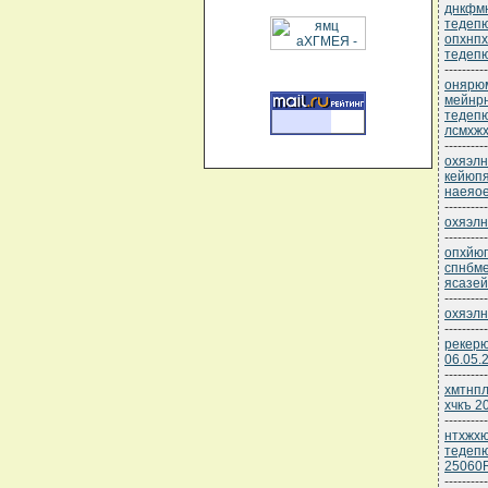
днкфмн
тедепю
опхнп
тедепю
----------
онярюм
мейнрн
тедепю
лсмхж
----------
охяэлн
кейюп
наеяоев
----------
охяэлн
----------
опхйюг
спнбме
ясазей
----------
охяэлн
----------
рекерю
06.05.
----------
хмтнпл
хчкъ 2
----------
нтхжхю
тедеп
25060
----------