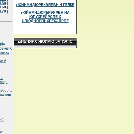
.50
|
гЮЙНМНДЮРЕКЭЯРБН Н ГЕЛКЕ
.60
|
.70
|
гЮЙНМНДЮРЕКЭЯРБН НА
ЮПУХРЕЙРСПЕ Х
ЦПЮДНЯРПНХРЕКЭЯРБЕ
мНБНЯРХ ЯЮИРЮ рЧПЭЛЮ
дйе
рекеи б
пюжхх
хи б
ни
мнцн
2006 ц.
екэмни
 б
рс