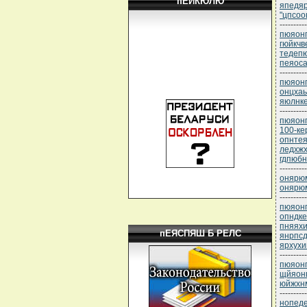
пЕЙКЮЛЮ
япедяр
"цпсоо
----------
пюяонп
гюйкчв
тедеп
пеяоса
----------
пюяонп
онцхаь
яюлнк
----------
пюяонп
100-к
опнте
ледхжх
гдпюбн
----------
онярюм
онярюм
----------
пюяонп
опндке
пняяхи
пЕЯСПЯШ Б РЕЛС
янрпс
ярхухи
----------
пюяонп
щйяон
юйжхн
----------
нопеде