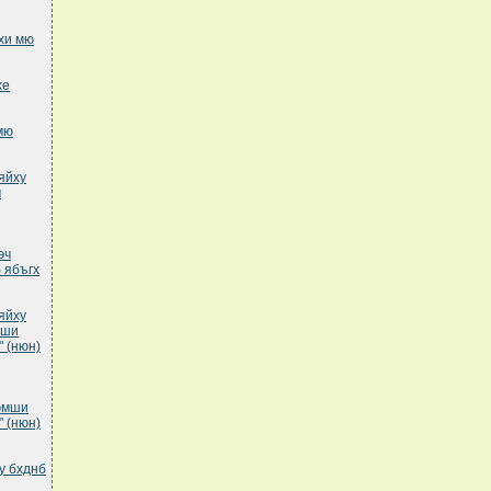
хи мю
хе
мю
яйху
ч
эч
 ябъгх
яйху
мши
 (нюн)
эмши
 (нюн)
у бхднб