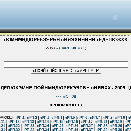
гЮЙНМНДЮРЕКЭЯРБН пНЯЯХИЯЙНИ тЕДЕПЮЖХХ
юПУХБ
(
НАМНБКЕМХЕ
)
ЕДЕПЮКЭМНЕ ГЮЙНМНДЮРЕКЭЯРБН пНЯЯХХ - 2006 Ц
<<< мЮГЮД
яРПЮМХЖЮ 13
ЮМХЖШ:
яРП.1
|
яРП.2
|
яРП.3
|
яРП.4
|
яРП.5
|
яРП.6
|
яРП.7
|
яРП.8
|
яРП.9
|
я
.11
|
яРП.12
|
яРП.13
|
яРП.14
|
яРП.15
|
яРП.16
|
яРП.17
|
яРП.18
|
яРП.19
|
яРП
.21
|
яРП.22
|
яРП.23
|
яРП.24
|
яРП.25
|
яРП.26
|
яРП.27
|
яРП.28
|
яРП.29
|
яРП
.31
|
яРП.32
|
яРП.33
|
яРП.34
|
яРП.35
|
яРП.36
|
яРП.37
|
яРП.38
|
яРП.39
|
яРП