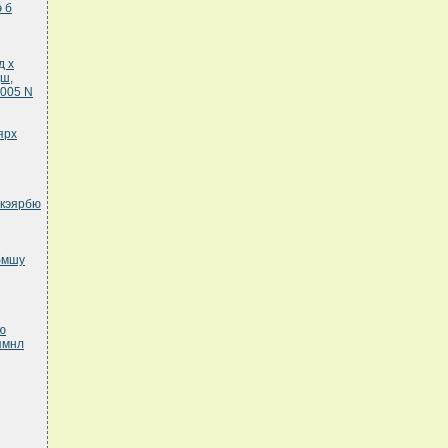
 б
д х
ш,
005 N
ярх
екэярбю
бмшу
ю
пмнл