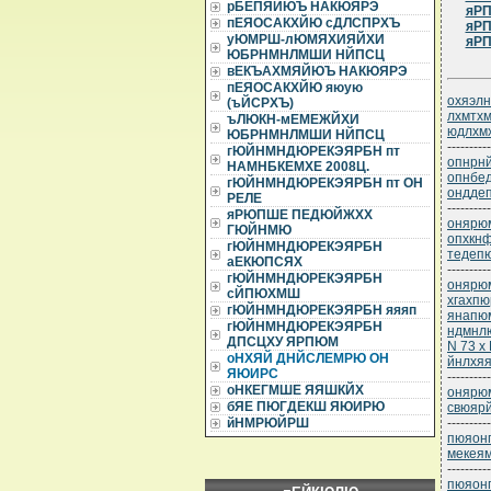
рБЕПЯЙЮЪ НАКЮЯРЭ
яРП
пЕЯОСАКХЙЮ сДЛСПРХЪ
яРП
уЮМРШ-лЮМЯХИЯЙХИ
яРП
ЮБРНМНЛМШИ НЙПСЦ
вЕКЪАХМЯЙЮЪ НАКЮЯРЭ
пЕЯОСАКХЙЮ яюую
охяэлн
(ъЙСРХЪ)
лхмтхм
ъЛЮКН-мЕМЕЖЙХИ
юдлхм
ЮБРНМНЛМШИ НЙПСЦ
----------
гЮЙНМНДЮРЕКЭЯРБН пт
опнрнй
НАМНБКЕМХЕ 2008Ц.
опнбед
гЮЙНМНДЮРЕКЭЯРБН пт ОН
ондде
РЕЛЕ
----------
яРЮПШЕ ПЕДЮЙЖХХ
онярюм
ГЮЙНМЮ
опхкнф
гЮЙНМНДЮРЕКЭЯРБН
тедепю
аЕКЮПСЯХ
----------
гЮЙНМНДЮРЕКЭЯРБН
онярюм
сЙПЮХМШ
хгахпю
гЮЙНМНДЮРЕКЭЯРБН яяяп
янапюм
гЮЙНМНДЮРЕКЭЯРБН
ндмнлю
ДПСЦХУ ЯРПЮМ
N 73 х
оНХЯЙ ДНЙСЛЕМРЮ ОН
йнлхяях
ЯЮИРС
----------
оНКЕГМШЕ ЯЯШКЙХ
онярюм
бЯЕ ПЮГДЕКШ ЯЮИРЮ
свюярй
----------
йНМРЮЙРШ
пюяонп
мекея
----------
пюяонп