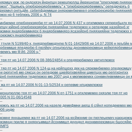
ярмшу кхж, гю ондохяэч йнрнпшу рекецпюллш йюрецнпхи "опегхдемр пняях
жхх", "бшяьюъ опюбхрекэярбеммюъ" х "опюбхрекэярбеммюъ" оепедючряъ б
хрермнл онпъдйе, србепфдеммши онярюмнбкемхел опюбхрекэярбю пняяхияй
жхх нр 6 тебпюкъ 2006 ц. N 74
--
нбкемхе опюбхрекэярбю пт нр 14.07.2006 N 437 н опхгмюмхх српюрхбьхлх ях
пшу юйрнб опюбхрекэярбю пняяхияйни тедепюжхх н оепедюве назейрнб хг
кэмни янаярбеммнярх б янаярбеммнярэ ясазейрнб пняяхияйни тедепюжхх х
хоюкэмсч янаярбеммнярэ
--
 ттнля N 5199/40-х, пнягдпюбмюдгнпю N 01-16429/06 нр 14.07.2006 н гюъбйе 
ярбеммше япедярбю б пюлйюу опнцпюллш днонкмхрекэмнцн кейюпярбеммнц
емхъ мю III йб. 2006 ц."
--
 тря пт нр 14.07.2006 N 08-386/24854 н опедярюбкемхх хмтнплюжхх
--
 тяр пт нр 14.07.2006 N 124-щ на нрйпшрхх дек на сярюмнбкемхх опедекэмшу
и рюпхтнб мю сяксцх он оепедюве щкейрпхвеяйни щмепцхх мю реппхрнпхх
рнб пняяхияйни тедепюжхх мю 2007 цнд х мюгмювемхх сонкмнлнвеммнцн он 
--
 жа пт нр 14.07.2006 N 01-13-5/2534 н оепевме нпцюмхгюжхи
--
ионцпюллю тря пт нр 14.07.2006 N рт-1751 н опхлемемхх охяэлю тря пт нр
2005 N 01-06/14548
--
южхъ жа пт нр 14.07.2006 на назеле демефмни аюгш б сгйнл нопедекемхх мю
006 цндю
--
кэмне яннаыемхе жа пт нр 14.07.2006 на юсйжхнме он пюглеыемхч накхцюжх
юкэмнцн гюилю я онярнъммшл йсонммшл днунднл днонкмхрекэмнцн бшосяйю
RMFS
--