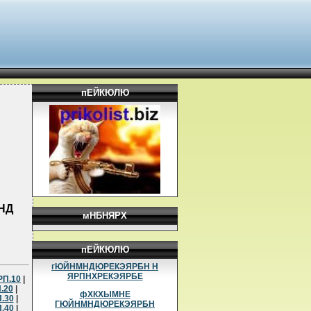
пЕЙКЮЛЮ
НД
мНБНЯРХ
пЕЙКЮЛЮ
гЮЙНМНДЮРЕКЭЯРБН Н
ЯРПНХРЕКЭЯРБЕ
РП.10
|
.20
|
фХКХЫМНЕ
.30
|
ГЮЙНМНДЮРЕКЭЯРБН
.40
|