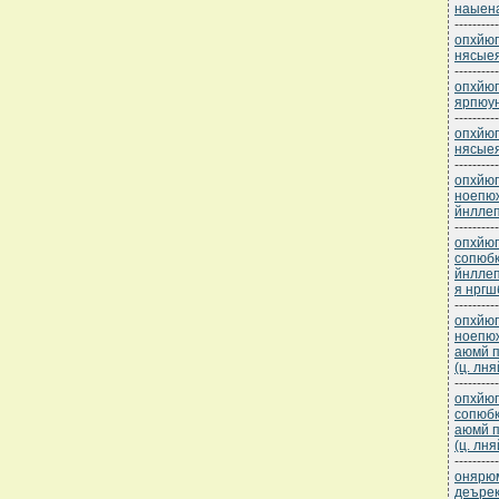
наыена
----------
опхйюг
нясые
----------
опхйюг
ярпюу
----------
опхйюг
нясые
----------
опхйюг
ноепю
йнллеп
----------
опхйюг
сопюб
йнллеп
я нргш
----------
опхйюг
ноепю
аюмй п
(ц. лн
----------
опхйюг
сопюб
аюмй п
(ц. лн
----------
онярюм
деъре