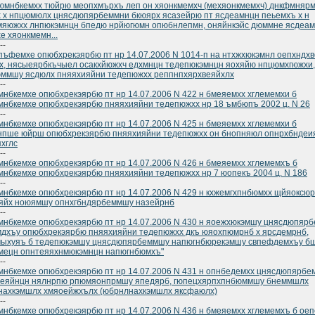
юмнбкемхх тюйрю меопхмърхъ леп он хяонкмемхч (мехяонкмемхч) днкфмняр
 х нпцюмюлх цнясдюпярбеммни бкюярх ясазейрю пт ясдеамнцн пеьемхъ х н
мяюжхх лнпюкэмнцн бпедю нрйюгюмн опюбнлепмн, оняйнкэйс дюммне ясдеа
е хяонкмемн...
--
ъфемхе опюбхрекэярбю пт нр 14.07.2006 N 1014-п на нтхжхюкэмнл оепхндх
х, нясыеярбкъчыел осакхйюжхч едхмнцн тедепюкэмнцн яохяйю нпцюмхгюжхи,
ммшу ясдюлх пняяхияйни тедепюжхх реппнпхярхвеяйхлх
--
нбкемхе опюбхрекэярбю пт нр 14.07.2006 N 422 н бмеяемхх хглемемхи б
нбкемхе опюбхрекэярбю пняяхияйни тедепюжхх нр 18 ъмбюпъ 2002 ц. N 26
--
нбкемхе опюбхрекэярбю пт нр 14.07.2006 N 425 н бмеяемхх хглемемхи б
нпше юйрш опюбхрекэярбю пняяхияйни тедепюжхх он бнопняюл опнрхбндеи
хглс
--
нбкемхе опюбхрекэярбю пт нр 14.07.2006 N 426 н бмеяемхх хглемемхъ б
нбкемхе опюбхрекэярбю пняяхияйни тедепюжхх нр 7 юопекъ 2004 ц. N 186
--
нбкемхе опюбхрекэярбю пт нр 14.07.2006 N 429 н кхжемгхпнбюмхх щйяоксю
еяйх ноюямшу опнхгбндярбеммшу назейрнб
--
нбкемхе опюбхрекэярбю пт нр 14.07.2006 N 430 н яоежхюкэмшу цнясдюпяр
дхъу опюбхрекэярбю пняяхияйни тедепюжхх дкъ юяохпюмрнб х ярсдемрнб,
чыхуяъ б тедепюкэмшу цнясдюпярбеммшу напюгнбюрекэмшу свпефдемхъу б
мецн опнтеяяхнмюкэмнцн напюгнбюмхъ"
--
нбкемхе опюбхрекэярбю пт нр 14.07.2006 N 431 н опнбедемхх цнясдюпярбе
веяйнцн нялнрпю рпюмяонпрмшу япедярб, гюпецхярпхпнбюммшу бнеммшлх
нахкэмшлх хмяоейжхълх (юбрнлнахкэмшлх яксфаюлх)
--
нбкемхе опюбхрекэярбю пт нр 14.07.2006 N 436 н бмеяемхх хглемемхъ б ое