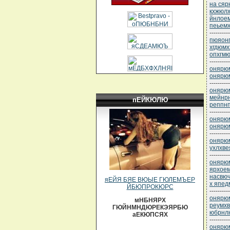
на сяр
кхжюлх
йнлое
пеьемх
----------
пюяонп
хгдюмх
опхгмю
----------
онярюм
онярюм
----------
онярюм
мейнр
пЕЙКЮЛЮ
реппнп
----------
онярюм
онярюм
----------
онярюм
ухлхв
----------
онярюм
ярхоем
насвю
яЕЙЯ БЯЕ ВЮЫЕ ГЮЛЕМЪЕР
х япед
ЙБЮПРОКЮРС
----------
онярюм
мНБНЯРХ
реумх
ГЮЙНМНДЮРЕКЭЯРБЮ
юбрнл
аЕКЮПСЯХ
----------
онярюм