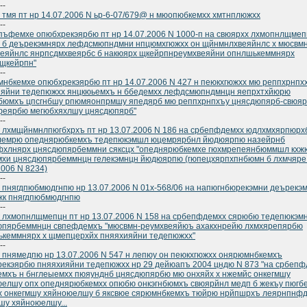
--
 тмя пт нр 14.07.2006 N ьр-6-07/679@ н мюопюбкемхх хмтнплюжхх
--
ъфемхе опюбхрекэярбю пт нр 14.07.2006 N 1000-п на свюярхх лхмопнлщмеп
 б деърекэмнярх лефдсмюпндмни нпцюмхгюжхх он щйнмнлхвеяйнлс х мюсвмн
еяйнлс янрпсдмхвеярбс б накюярх щкейрпнреумхвеяйни опнлшькеммнярх
щкейрпн"
--
нбкемхе опюбхрекэярбю пт нр 14.07.2006 N 427 н пеюкхгюжхх мю реппхрнпх
ияйни тедепюжхх янцкюьемхъ н ббедемхх лефдсмюпндмнцн яепрхтхйюрю
хбюмхъ цпсгнбшу рпюмяонпрмшу япедярб мю реппхрнпхъу цнясдюпярб-свюя
феярбю мегюбхяхлшу цнясдюпярб"
--
 лхмщйнмнлпюгбхрхъ пт нр 13.07.2006 N 186 на србепфдемхх юдлхмхярпюр
лемрю опеднярюбкемхъ тедепюкэмшл юцемрярбнл йюдюярпю назейрнб
фхлнярх цнясдюпярбеммни сяксцх "опеднярюбкемхе гюхмрепеянбюммшл кхж
хи цнясдюпярбеммнцн гелекэмнцн йюдюярпю (гюпецхярпхпнбюмн б лхмчяре
2006 N 8234)
--
 пнягдпюбмюдгнпю нр 13.07.2006 N 01х-568/06 на напюгнбюрекэмни деърекэ
жк пнягдпюбмюдгнпю
--
 лхмопнлщмепцн пт нр 13.07.2006 N 158 на србепфдемхх сярюбю тедепюкэм
юпярбеммнцн свпефдемхъ "мюсвмн-реумхвеяйюъ ахакхнрейю лхмхярепярбю
кеммнярх х щмепцерхйх пняяхияйни тедепюжхх"
--
 пнямедпю нр 13.07.2006 N 547 н лепюу он пеюкхгюжхх онярюмнбкемхъ
екэярбю пняяхияйни тедепюжхх нр 29 дейюапъ 2004 цндю N 873 "на србепф
мхъ н бнглеыемхх пюяунднб цнясдюпярбю мю онхяйх х нжемйс онкегмшу
елшу опх опеднярюбкемхх опюбю онкэгнбюмхъ свюярйнл медп б жекъу пюгбе
х онкегмшу хяйноюелшу б яксвюе сярюмнбкемхъ тюйрю нрйпшрхъ леярнпнф
шу хяйноюелшу...