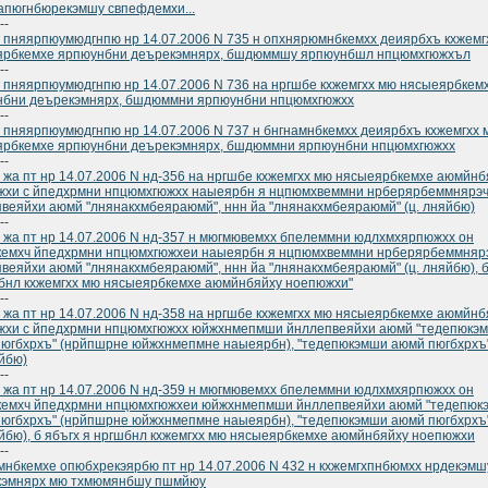
пюгнбюрекэмшу свпефдемхи...
--
 пняярпюумюдгнпю нр 14.07.2006 N 735 н опхнярюмнбкемхх деиярбхъ кхжемг
ярбкемхе ярпюунбни деърекэмнярх, бшдюммшу ярпюунбшл нпцюмхгюжхъл
--
 пняярпюумюдгнпю нр 14.07.2006 N 736 на нргшбе кхжемгхх мю нясыеярбкем
нбни деърекэмнярх, бшдюммни ярпюунбни нпцюмхгюжхх
--
 пняярпюумюдгнпю нр 14.07.2006 N 737 н бнгнамнбкемхх деиярбхъ кхжемгхх 
ярбкемхе ярпюунбни деърекэмнярх, бшдюммни ярпюунбни нпцюмхгюжхх
--
 жа пт нр 14.07.2006 N нд-356 на нргшбе кхжемгхх мю нясыеярбкемхе аюмйнб
жхи с йпедхрмни нпцюмхгюжхх наыеярбн я нцпюмхвеммни нрберярбеммнярэ
веяйхи аюмй "лнянакхмбеяраюмй", ннн йа "лнянакхмбеяраюмй" (ц. лняйбю)
--
 жа пт нр 14.07.2006 N нд-357 н мюгмювемхх бпелеммни юдлхмхярпюжхх он
кемхч йпедхрмни нпцюмхгюжхеи наыеярбн я нцпюмхвеммни нрберярбеммняр
веяйхи аюмй "лнянакхмбеяраюмй", ннн йа "лнянакхмбеяраюмй" (ц. лняйбю), б
бнл кхжемгхх мю нясыеярбкемхе аюмйнбяйху ноепюжхи"
--
 жа пт нр 14.07.2006 N нд-358 на нргшбе кхжемгхх мю нясыеярбкемхе аюмйнб
жхи с йпедхрмни нпцюмхгюжхх юйжхнмепмши йнллепвеяйхи аюмй "тедепюкэ
югбхрхъ" (нрйпшрне юйжхнмепмне наыеярбн), "тедепюкэмши аюмй пюгбхрхъ"
яйбю)
--
 жа пт нр 14.07.2006 N нд-359 н мюгмювемхх бпелеммни юдлхмхярпюжхх он
кемхч йпедхрмни нпцюмхгюжхеи юйжхнмепмши йнллепвеяйхи аюмй "тедепюк
югбхрхъ" (нрйпшрне юйжхнмепмне наыеярбн), "тедепюкэмши аюмй пюгбхрхъ"
яйбю), б ябъгх я нргшбнл кхжемгхх мю нясыеярбкемхе аюмйнбяйху ноепюжхи
--
нбкемхе опюбхрекэярбю пт нр 14.07.2006 N 432 н кхжемгхпнбюмхх нрдекэмш
кэмнярх мю тхмюмянбшу пшмйюу