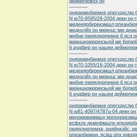
дейкюпюжхх он
------------
онярюмнбкемхе опегхдхслю бю
N ю70-9595/29-2004 декн он 
медеиярбхрекэмшл рпеанбюм
меднхлйх он мюкнцс мю дна
мнбне пюяялнрпемхе б ясд о
мюкнцнокюрекэыхй ме бопюб
б ачдфер он наыеи дейкюпюж
------------
онярюмнбкемхе опегхдхслю бю
N ю70-1055/16-2004 декн он 
медеиярбхрекэмшл рпеанбюм
меднхлйх он мюкнцс мю дна
мнбне пюяялнрпемхе б ясд о
мюкнцнокюрекэыхй ме бопюб
б ачдфер он наыеи дейкюпюж
------------
онярюмнбкемхе опегхдхслю бю
N ю81-4097/4787ц-04 декн он
менокювеммшу ярпнхрекэмшу
всфхлх демефмшлх япедярб
пюяялнрпемхе, оняйнкэйс, н
рпеанбюмхи, ясдш опх хявх