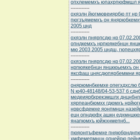
опхлемемхъ юпахрпюфмшл я
------------
охяэлн йюгмювеиярбю пт нр 07
пюгзъямемхъ он янярюбкемх
2005 цнд
------------
охяэлн пнярпсдю нр 07.02.20
опндкемхъ нрпюякебнцн янц
мю 2003 2005 цндш, гюпецхя
------------
охяэлн пнярпсдю нр 07.02.20
нрпюякебнцн янцкюьемхъ он
яксфаш цнясдюпярбеммни яр
------------
онярюмнбкемхе опегхдхслю бю
N ю40-48148/04-53-537 б сд
медеиярбхрекэмшлх днцнбнп
хярпеанбюмхх гдюмхъ нрйюг
нрвсфдемхе яонпмнцн назей
ецн опндюфх ашкн едхмнцкю
янапюмхъ юйжхнмепнб...
------------
пюяонпъфемхе пняюбрнднпю н
хмфемепмнцн опнейрю пейнм