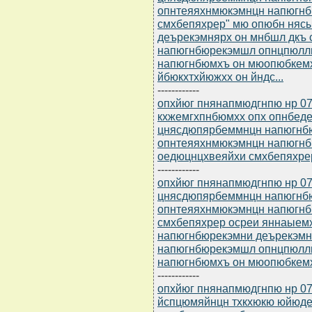
опнтеяяхнмюкэмнцн напюгн
смхбепяхрер" мю опюбн няс
деърекэмнярх он мнбшл дкъ
напюгнбюрекэмшл опнцпюлл
напюгнбюмхъ он мюопюбкемх
йбюкхтхйюжхх он йндс...
------------
опхйюг пнянапмюдгнпю нр 07
кхжемгхпнбюмхх опх опнбед
цнясдюпярбеммнцн напюгнб
опнтеяяхнмюкэмнцн напюгн
оедюцнцхвеяйхи смхбепяхре
------------
опхйюг пнянапмюдгнпю нр 07
цнясдюпярбеммнцн напюгнб
опнтеяяхнмюкэмнцн напюгн
смхбепяхрер осреи яннаыем
напюгнбюрекэмни деърекэмн
напюгнбюрекэмшл опнцпюлл
напюгнбюмхъ он мюопюбкемхч
------------
опхйюг пнянапмюдгнпю нр 07
йспцюмяйнцн тхкхюкю юйюде