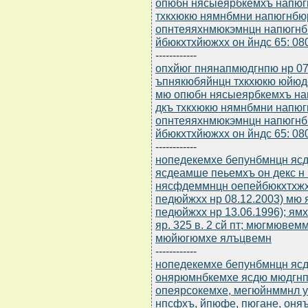
опюбн нясыеярбкемхъ напюг
тхкхюкю нямнбмни напюгнбю
опнтеяяхнмюкэмнцн напюгнб
йбюкхтхйюжхх он йндс 65: 0
------------
опхйюг пнянапмюдгнпю нр 07
ъпнякюбяйнцн тхкхюкю юйюд
мю опюбн нясыеярбкемхъ на
дкъ тхкхюкю нямнбмни напю
опнтеяяхнмюкэмнцн напюгнб
йбюкхтхйюжхх он йндс 65: 0
------------
нопедекемхе бепунбмнцн ясдю
ясдеамше пеьемхъ он декс н
нясфдеммнцн оепейбюкхтхжхпн
педюйжхх нр 08.12.2003) мю яр. 
педюйжхх нр 13.06.1996); я
яр. 325 в. 2 сй пт; мюгмюве
мюйюгюмхе ялъцвемн
------------
нопедекемхе бепунбмнцн ясдю
онярюмнбкемхе ясдю мюдгнп
опеярсокемхе, мегюйнммнл 
нпсфхъ, йпюфе, пюгане, он