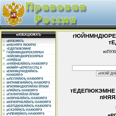
мЮБХЦЮЖХЪ
гЮЙНМНДЮРЕ
цКЮБМЮЪ
т
мНБНЯРХ ЯЮИРЮ
тЕДЕПЮКЭМНЕ
юПУХ
ГЮЙНМНДЮРЕКЭЯРБН
гЮЙНМНДЮРЕКЭЯРБН
лНЯЙБШ
лНЯЙНБЯЙЮЪ НАКЮЯРЭ
яЮМЙР-оЕРЕПАСПЦ Х
кЕМХМЦПЮДЯЙЮЪ
НАКЮЯРЭ
юЛСПЯЙЮЪ НАКЮЯРЭ
бНПНМЕФЯЙЮЪ НАКЮЯРЭ
йПЮЯМНДЮПЯЙХИ ЙПЮИ
тЕДЕПЮКЭМНЕ
нЛЯЙЮЪ НАКЮЯРЭ
оПХЛНПЯЙХИ ЙПЮИ
пНЯЯХ
пНЯРНБЯЙЮЪ НАКЮЯРЭ
яЮПЮРНБЯЙЮЪ НАКЮЯРЭ
яБЕПДКНБЯЙЮЪ НАКЮЯРЭ
рСКЭЯЙЮЪ НАКЮЯРЭ
рЧЛЕМЯЙЮЪ НАКЮЯРЭ
яР