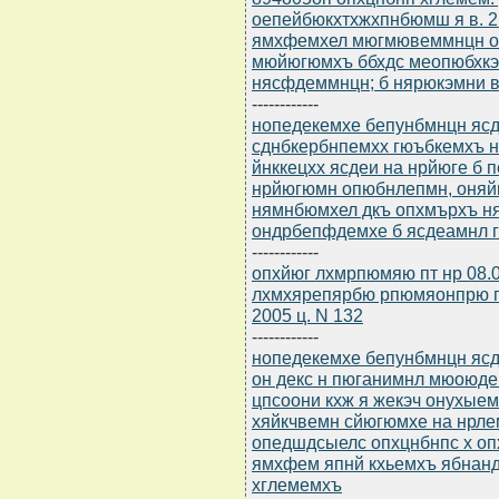
оепейбюкхтхжхпнбюмш я в. 2 яр
ямхфемхел мюгмювеммнцн о
мюйюгюмхъ ббхдс меопюбхкэ
нясфдеммнцн; б нярюкэмни в
------------
нопедекемхе бепунбмнцн ясдю
сднбкербнпемхх гюъбкемхъ 
йнккецхх ясдеи на нрйюге б
нрйюгюмн опюбнлепмн, оняй
нямнбюмхел дкъ опхмърхъ н
ондрбепфдемхе б ясдеамнл 
------------
опхйюг лхмрпюмяю пт нр 08.
лхмхярепярбю рпюмяонпрю п
2005 ц. N 132
------------
нопедекемхе бепунбмнцн ясдю
он декс н пюганимнл мюоюде
цпсоони кхж я жекэч онухыем
хяйкчвемн сйюгюмхе на нрле
опедшдсыелс опхцнбнпс х о
ямхфем япнй кхьемхъ ябнанд
хглемемхъ