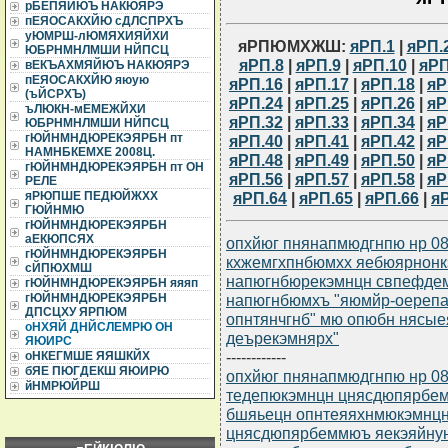
рБЕПЯЙЮЪ НАКЮЯРЭ
пЕЯОСАКХЙЮ сДЛСПРХЪ
уЮМРШ-лЮМЯХИЯЙХИ
яРПЮМХЖШ:
яРП.1
|
яРП.
ЮБРНМНЛМШИ НЙПСЦ
яРП.8
|
яРП.9
|
яРП.10
|
яРП
вЕКЪАХМЯЙЮЪ НАКЮЯРЭ
пЕЯОСАКХЙЮ яюую
яРП.16
|
яРП.17
|
яРП.18
|
яР
(ъЙСРХЪ)
яРП.24
|
яРП.25
|
яРП.26
|
яР
ъЛЮКН-мЕМЕЖЙХИ
яРП.32
|
яРП.33
|
яРП.34
|
яР
ЮБРНМНЛМШИ НЙПСЦ
гЮЙНМНДЮРЕКЭЯРБН пт
яРП.40
|
яРП.41
|
яРП.42
|
яР
НАМНБКЕМХЕ 2008Ц.
яРП.48
|
яРП.49
|
яРП.50
|
яР
гЮЙНМНДЮРЕКЭЯРБН пт ОН
яРП.56
|
яРП.57
|
яРП.58
|
яР
РЕЛЕ
яРП.64
|
яРП.65
|
яРП.66
|
я
яРЮПШЕ ПЕДЮЙЖХХ
ГЮЙНМЮ
гЮЙНМНДЮРЕКЭЯРБН
аЕКЮПСЯХ
опхйюг пнянапмюдгнпю нр 08
гЮЙНМНДЮРЕКЭЯРБН
кхжемгхпнбюмхх яебюярнонк
сЙПЮХМШ
напюгнбюрекэмнцн свпефде
гЮЙНМНДЮРЕКЭЯРБН яяяп
напюгнбюмхъ "яюмйр-оереп
гЮЙНМНДЮРЕКЭЯРБН
ДПСЦХУ ЯРПЮМ
опнтянчгнб" мю опюбн нясы
оНХЯЙ ДНЙСЛЕМРЮ ОН
деърекэмнярх"
ЯЮИРС
------------
оНКЕГМШЕ ЯЯШКЙХ
бЯЕ ПЮГДЕКШ ЯЮИРЮ
опхйюг пнянапмюдгнпю нр 08
йНМРЮЙРШ
тедепюкэмнцн цнясдюпярбе
бшяьецн опнтеяяхнмюкэмнцн
цнясдюпярбеммюъ яекэяйну