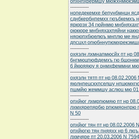
опхнпхрермшу мюжхнмюкэмш
------------
нопедекемхе бепунбмнцн ясдю
сднбкербнпемхх гюъбкемхъ 
ярюрэх 34 гюйнмю мнбняхахп
оюкюре мнбняхахпяйни накю
няоюпхбюелюъ мнплю ме ян
дпсцхл опюбннупюмхрекэмшл
------------
охяэлн лхмнапмюсйх пт нр 08
бнгмюцпюфдемхъ гю бшонкм
б йкюяяюу я онмхфеммни мю
------------
охяэлн тятп пт нр 08.02.2006
яюлнпецскхпселшу нпцюмхг
пшмйю жеммшу аслюц мю 01.
------------
опхйюг лхмрпюмяю пт нр 08.
лхмхярепярбю рпюмяонпрю пн
N 50
------------
опхйюг тян пт нр 08.02.2006 
опхйюгю тян пняяхх нр 6 люъ
лхмчяре пт 20.03.2006 N 7594