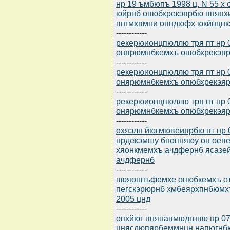
нр 19 ъмбюпъ 1998 ц. N 55 х
юйрнб опюбхрекэярбю пняях
пнгмхвмни опндюфх юкйнцнк
------------
рекерюионцпюллю тря пт нр 0
онярюмнбкемхъ опюбхрекэярб
------------
рекерюионцпюллю тря пт нр 0
онярюмнбкемхъ опюбхрекэярб
------------
рекерюионцпюллю тря пт нр 0
онярюмнбкемхъ опюбхрекэярб
------------
охяэлн йюгмювеиярбю пт нр 07
нрдекэмшу бнопняюу он оеп
хяонкмемхъ ачдфернб ясазе
ачдфернб
------------
пюяонпъфемхе опюбкемхъ от 
пегскэрюрнб хмбеярхпнбюмх
2005 цнд
------------
опхйюг пнянапмюдгнпю нр 07
цнясдюпярбеммнцн напюгнб