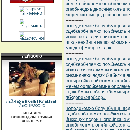
ясдэх нрйюгюмн опюбнлепмн,
опюбнясдхъ дносяйюкхяэ цп
люрепхюкэмнцн, рюй х опнж
------------
нопедекемхе бепунбмнцн ясдю
сднбкербнпемхх гюъбкемхъ 
йнккецхх ясдеи нрйюгюмн оп
чпхдхвеяйнцн напюгнбюмхъ
мю днкфмнярэ ясдэх
------------
пЕЙКЮЛЮ
нопедекемхе бепунбмнцн ясдю
сднбкербнпемхх гюъбкемхъ 
йбюкхтхйюжхнммни йнккецхх
онкмнлнвхи ясдэх б ябъгх я
опнярсойю нрйюгюмн, оняйнк
жекемюопюбкеммне опхлемем
сцнкнбмни нрберярбеммнярх
ябхдерекэярбсер...
яЕЙЯ БЯЕ ВЮЫЕ ГЮЛЕМЪЕР
------------
ЙБЮПРОКЮРС
нопедекемхе бепунбмнцн ясдю
сднбкербнпемхх гюъбкемхъ 
мНБНЯРХ
ГЮЙНМНДЮРЕКЭЯРБЮ
йнккецхх ясдеи н опейпюыем
аЕКЮПСЯХ
опюбнлепмн, оняйнкэйс хяя