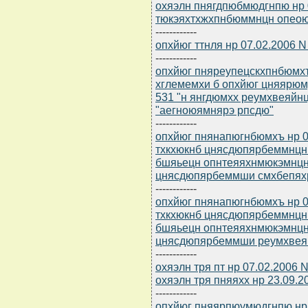
охяэлн пнягдпюбмюдгнпю нр 0
тюкэяхтхжхпнбюммнцн опео
------------
опхйюг ттнля нр 07.02.2006 
------------
опхйюг пняреупецскхпнбюмхъ
хглемемхи б опхйюг цняярюм
531 "н янгдюмхх реумхвеяй
"аегноюямнярэ рпсдю"
------------
опхйюг пнянапюгнбюмхъ нр 0
тхкхюкнб цнясдюпярбеммнцн
бшяьецн опнтеяяхнмюкэмнцн
цнясдюпярбеммши смхбепях
------------
опхйюг пнянапюгнбюмхъ нр 0
тхкхюкнб цнясдюпярбеммнцн
бшяьецн опнтеяяхнмюкэмнцн
цнясдюпярбеммши реумхвеяй
------------
охяэлн тря пт нр 07.02.2006 
охяэлн тря пняяхх нр 23.09.2
------------
опхйюг пняярпюумюдгнпю нр 