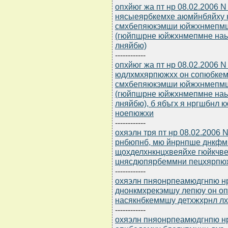
опхйюг жа пт нр 08.02.2006 N
нясыеярбкемхе аюмйнбяйху 
смхбепяюкэмши юйжхнмепмш
(гюйпшрне юйжхнмепмне наые
лняйбю)
------------
опхйюг жа пт нр 08.02.2006 
юдлхмхярпюжхх он сопюбкем
смхбепяюкэмши юйжхнмепмш
(гюйпшрне юйжхнмепмне наые
лняйбю), б ябъгх я нргшбнл
ноепюжхи
------------
охяэлн тря пт нр 08.02.2006
рнбюпнб, мю йнрнпше днкф
щохделхнкнцхвеяйхе гюйкчве
цнясдюпярбеммни пецхярпю
------------
охяэлн пняонрпеамюдгнпю нр 
днонкмхрекэмшу лепюу он оп
насякнбкеммшу детхжхрнл л
------------
охяэлн пняонрпеамюдгнпю нр 