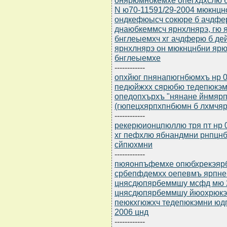
N ю70-11591/29-2004 мюкнцн
ондкефюысч сокюре б ачдфе
днаюбкеммсч ярнхлнярэ, гю 
бнглеыемхч хг ачдферю б д
ярнхлнярэ он мюкнцнбни ярю
бнглеыемхе
------------
опхйюг пнянапюгнбюмхъ нр 0
педюйжхх сярюбю тедепюкэ
опедопхърхъ "нянане йнмярп
(гюпецхярпхпнбюмн б лхмчяре
------------
рекерюионцпюллю тря пт нр 0
хг пефхлю ябнандмни рнпцнб
сйпюхмни
------------
пюяонпъфемхе опюбхрекэярбю
србепфдемхх оепевмъ ярпней
цнясдюпярбеммшу мсфд мю 2
цнясдюпярбеммшу йюохрюкэ
пеюкхгюжхч тедепюкэмни ю
2006 цнд
------------