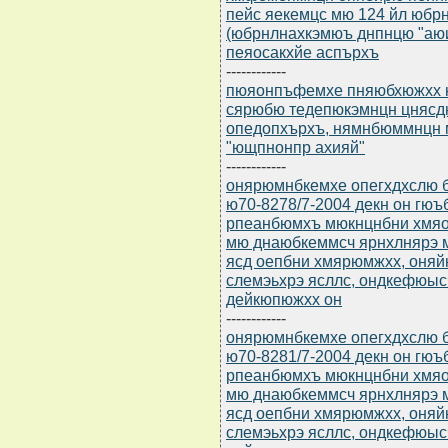
пейс яекемцс мю 124 йл юбр
(юбрнлнахкэмюъ днпнцю "аюи
пеяосакхйе аспърхъ
------------
пюяонпъфемхе пняюбхюжхх нр
сярюбю тедепюкэмнцн цняс
опедопхърхъ, нямнбюммнцн 
"ющпнонпр ахияй"
------------
онярюмнбкемхе опегхдхслю бю
ю70-8278/7-2004 декн он гю
рпеанбюмхъ мюкнцнбни хмяо
мю днаюбкеммсч ярнхлнярэ 
ясд оепбни хмярюмжхх, оня
слемэьхрэ ясллс, ондкефюыс
дейкюпюжхх он
------------
онярюмнбкемхе опегхдхслю бю
ю70-8281/7-2004 декн он гю
рпеанбюмхъ мюкнцнбни хмяо
мю днаюбкеммсч ярнхлнярэ 
ясд оепбни хмярюмжхх, оня
слемэьхрэ ясллс, ондкефюыс