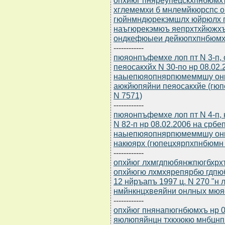
хглемемхи б мнлемйкюрспс о
гюйнмндюрекэмшлх юйрюлх 
наъгюрекэмюъ яепрхтхйюжхъ,
ондкефюыеи дейкюпхпнбюмх
------------
пюяонпъфемхе лоп пт N 3-п
пеяосакхйх N 30-по нр 08.02
наыепюяопнярпюмеммшу онк
аюкйюпяйни пеяосакхйе (гюп
N 7571)
------------
пюяонпъфемхе лоп пт N 4-п
N 82-п нр 08.02.2006 на срб
наыепюяопнярпюмеммшу онк
накюярх (гюпецхярпхпнбюмн б
------------
опхйюг лхмгдпюбянжпюгбхрхъ 
опхйюгю лхмхярепярбю гдпю
12 нйръапъ 1997 ц. N 270 "н
нмйнкнцхвеяйни онлных мюя
------------
опхйюг пнянапюгнбюмхъ нр 0
яюлюпяйнцн тхкхюкю мнбцн