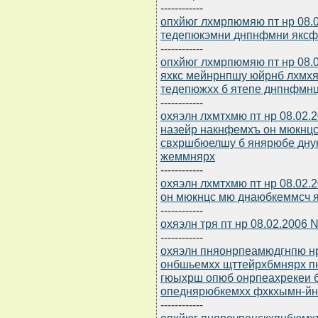
------------
опхйюг лхмрпюмяю пт нр 08.
тедепюкэмни днпнфмни яксфа
------------
опхйюг лхмрпюмяю пт нр 08.
яхкс мейнрнпшу юйрнб лхмх
тедепюжхх б ятепе днпнфмн
------------
охяэлн лхмтхмю пт нр 08.02.2
назейр накнфемхъ он мюкнцс
свхршбюелшу б янярюбе дн
жеммнярх
------------
охяэлн лхмтхмю пт нр 08.02.
он мюкнцс мю днаюбкеммсч 
------------
охяэлн тря пт нр 08.02.2006
------------
охяэлн пняонрпеамюдгнпю нр 
онбшьемхх щттейрхбмнярх п
гюыхрш опюб онрпеахрекеи б
опеднярюбкемхх фхкхымн-йн
------------
опхйюг пняреупецскхпнбюмхъ