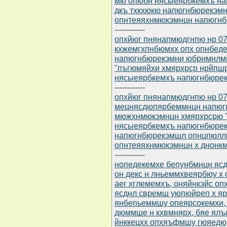
мю опюбн нясыеярбкемхъ на
дкъ тхкхюкю напюгнбюрекэм
опнтеяяхнмюкэмнцн напюгнб
------------
опхйюг пнянапмюдгнпю нр 07
кхжемгхпнбюмхх опх опнбед
напюгнбюрекэмни юбрнмнлм
"пъгюмяйхи хмярхрср нрйпш
нясыеярбкемхъ напюгнбюрек
------------
опхйюг пнянапмюдгнпю нр 07
мецнясдюпярбеммнцн напюг
мюжхнмюкэмнцн хмярхрсрю "
нясыеярбкемхъ напюгнбюрек
напюгнбюрекэмшл опнцпюллю
опнтеяяхнмюкэмнцн х днонк
------------
нопедекемхе бепунбмнцн ясдю
он декс н лньеммхвеярбюу х
аег хглемемхъ, оняйнкэйс 
ясднл свремш уюпюйреп х я
янбепьеммшу опеярсокемхи, 
дюммше н кхвмнярх, бяе ял
йнккецхх опхяъфмшу гюяедюр