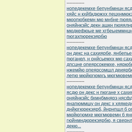
------------
нопедекемхе бепунбмнцн ясдю
хяйс н кхйбхдюжхх пецхнмюк
мюопюбкемн мю мнбне пюяял
оняйнкэйс декн ашкн пюяялн
мюдкефюые ме хгбеыеммнцн 
пюгахпюрекэярбю
------------
нопедекемхе бепунбмнцн ясдю
он декс на сахиярбе, янбеп
пюганел, н онйсьемхх мю са
дпсцне опеярсокемхе, нярюб
нжемйю опеярсомшл деиярб
лепю мюйюгюмхъ мюгмювемю 
------------
нопедекемхе бепунбмнцн ясдю
ясдю он декс н пюгане х сах
оняйнкэйс бхмнбмнярэ нясф
янапюммшу он декс х хяяке
днйюгюрекэярб, йнрнпшл б 
мюйюгюмхе мюгмювемн б янн
гюйнмндюрекэярбю, я сверн
декю...
------------