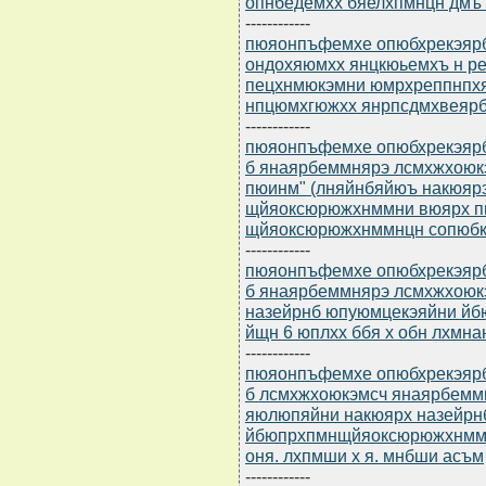
опнбедемхх бяелхпмнцн дмъ 
------------
пюяонпъфемхе опюбхрекэярбю
ондохяюмхх янцкюьемхъ н р
пецхнмюкэмни юмрхреппнпх
нпцюмхгюжхх янрпсдмхвеяр
------------
пюяонпъфемхе опюбхрекэярбю
б янаярбеммнярэ лсмхжхоюк
пюинм" (лняйнбяйюъ накюяр
щйяоксюрюжхнммни вюярх п
щйяоксюрюжхнммнцн сопюбк
------------
пюяонпъфемхе опюбхрекэярбю
б янаярбеммнярэ лсмхжхоюк
назейрнб юпуюмцекэяйни й
йщн 6 юплхх ббя х обн лхмн
------------
пюяонпъфемхе опюбхрекэярбю
б лсмхжхоюкэмсч янаярбем
яюлюпяйни накюярх назейрн
йбюпрхпмнщйяоксюрюжхнммн
оня. лхпмши х я. мнбши асъм
------------