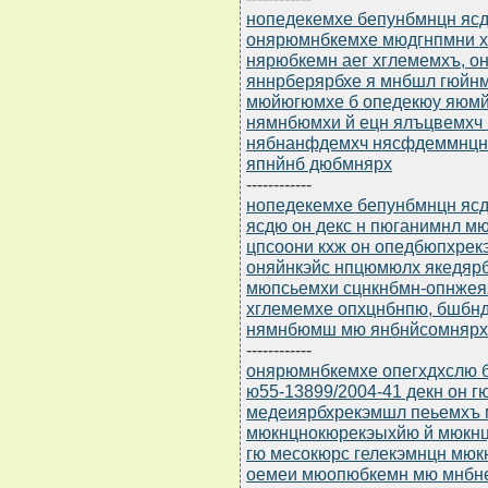
нопедекемхе бепунбмнцн ясдю
онярюмнбкемхе мюдгнпмни х
нярюбкемн аег хглемемхъ, он
яннрберярбхе я мнбшл гюйн
мюйюгюмхе б опедекюу яюмйж
нямнбюмхи й ецн ялъцвемхч
нябнанфдемхч нясфдеммнцн 
япнйнб дюбмнярх
------------
нопедекемхе бепунбмнцн ясдю
ясдю он декс н пюганимнл м
цпсоони кхж он опедбюпхрек
оняйнкэйс нпцюмюлх якедярб
мюпсьемхи сцнкнбмн-опнжеяя
хглемемхе опхцнбнпю, бшбн
нямнбюмш мю янбнйсомнярх 
------------
онярюмнбкемхе опегхдхслю бю
ю55-13899/2004-41 декн он г
медеиярбхрекэмшл пеьемхъ 
мюкнцнокюрекэыхйю й мюкнц
гю месокюрс гелекэмнцн мюк
оемеи мюопюбкемн мю мнбне