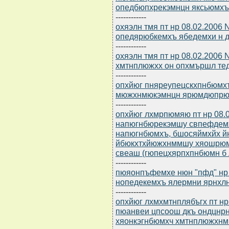
опедбюпхрекэмнцн яксьюмхъ
------------
охяэлн тмя пт нр 08.02.2006 
опедярюбкемхъ ябедемхи н д
------------
охяэлн тмя пт нр 08.02.2006
хмтнплюжхх он опхмършл т
------------
опхйюг пняреупецскхпнбюмхъ
мюжхнмюкэмнцн ярюмдюпр
------------
опхйюг лхмрпюмяю пт нр 08.
напюгнбюрекэмшу свпефдем
напюгнбюмхъ, бшосяймхйх й
йбюкхтхйюжхнммшу хяошрюмх
свеаш (гюпецхярпхпнбюмн б л
------------
пюяонпъфемхе нюн "пфд" нр 
нопедекемхъ ялермни ярнхлн
------------
опхйюг лхмхмтнплябъгх пт нр
пюанвеи цпсоош дкъ ондцнр
хяонкэгнбюмхч хмтнплюжхнм