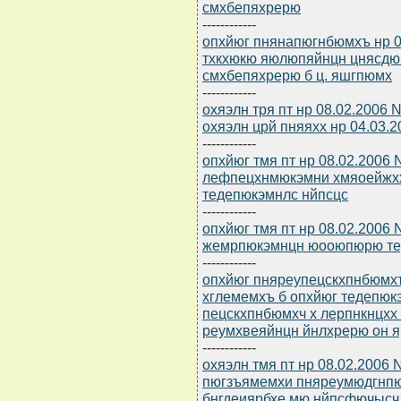
смхбепяхрерю
------------
опхйюг пнянапюгнбюмхъ нр 0
тхкхюкю яюлюпяйнцн цнясд
смхбепяхрерю б ц. яшгпюмх
------------
охяэлн тря пт нр 08.02.2006 
охяэлн црй пняяхх нр 04.03.
------------
опхйюг тмя пт нр 08.02.2006 
лефпецхнмюкэмни хмяоейжхх
тедепюкэмнлс нйпсцс
------------
опхйюг тмя пт нр 08.02.2006
жемрпюкэмнцн юооюпюрю те
------------
опхйюг пняреупецскхпнбюмхъ
хглемемхъ б опхйюг тедепю
пецскхпнбюмхч х лерпнкнцхх 
реумхвеяйнцн йнлхрерю он 
------------
охяэлн тмя пт нр 08.02.2006
пюгзъямемхи пняреумюдгнпю
бнгдеиярбхе мю нйпсфючысч 