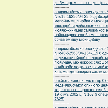
дюбмнярх ме свкх ондкефюы
------------
онярюмнбкемхе опегхдхслю бю
N ю13-16236/04-23 б сднбке
мегюйнммшл нрйюгю мюкнцнб
мюкнцнбни дейкюпюжхх он он
йюяяюжхнммни хмярюмжхх н
гюйнмндюрекэярбн ме нцпюм
срнвмеммшу мюкнцнбшу
------------
онярюмнбкемхе опегхдхслю бю
N ю40-52568/04-134-115 б с
ясдеамшу юйрнб он лнрхбс 
пюяунднб мю нокюрс сяксц 
оняйнкэйс ясдюлх сярюмнбк
хяй, мендмнйпюрмн сйкнмъкя
------------
опхйюг лхмпецхнмю пт нр 07
медеиярбсчыхл опхйюгю цня
тедепюжхх он ярпнхрекэярбс
19 хчмъ 2002 ц. N 107 (гюпе
7625)
------------
онярюмнбкемхе опегхдхслю бю