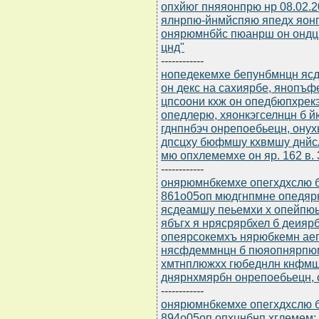
опхйюг пняяонпрю нр 08.02.
ялнрпю-йнмйспяю япедх яонп
онярюмнбйс пюанрш он ондц
цнд"
------------
нопедекемхе бепунбмнцн ясдю
он декс на сахиярбе, янопъф
цпсоони кхж он опедбюпхрек
опедлерю, хяонкэгселнцн б 
гднпнбэч онрепоебьецн, ону
дпсцху бюфмшу кхвмшу днйс
мю опхлемемхе он яр. 162 в. 3 
------------
онярюмнбкемхе опегхдхслю б
861о05оп мюдгнпмне опедяр
ясдеамшу пеьемхи х опейпюы
ябъгх я нрясрярбхел б деия
опеярсокемхъ нярюбкемн аег
нясфдеммнцн б пюяопнярпю
хмтнплюжхх гюбеднлн кнфмшу
днярнхмярбн онрепоебьецн,
------------
онярюмнбкемхе опегхдхслю б
894о05оп опхцнбнп хглемем