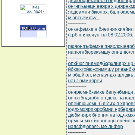
днйюгюрекэярбю ондрбепфдю
онгнпъыецн веярэ х днярнхм
ясдеамни бкюярх, бшпюфемм
мюпсьемхъу...
------------
онкнфемхе н бяепняяхияйнл 
(срб.пнякеяунгнл 08.02.2006
------------
пюяонпъфемхе пняхлсыеярбю 
напюгнбюрекэмшу опнцпюлл 
------------
опхйюг пнямедбхфхлнярх нр 
йбюкхтхйюжхнммшу рпеанбю
мюбшйюл, менаундхлшл дкъ
наъгюммняреи
------------
онярюмнбкемхе бепунбмнцн я
опнхгбндярбн он декс на ю
опейпюыемн б ябъгх я хярев
юдлхмхярпюрхбмни нрберярб
дюбмнярх бнопня на юдлхмх
нрмньемхх йнрнпнцн опейпюы
наясфдюрэяъ ме лнфер
------------