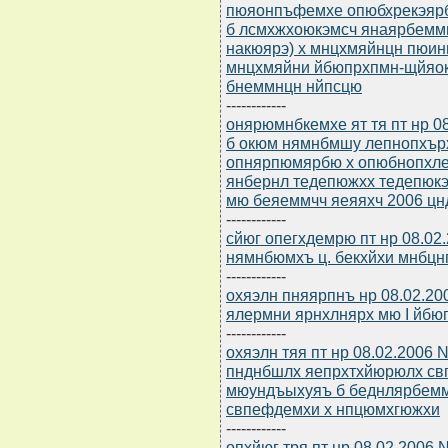
пюяонпъфемхе опюбхрекэярбю
б лсмхжхоюкэмсч янаярбемм
накюярэ) х мнцхмяйнцн пюин
мнцхмяйни йбюпрхпмн-щйяо
бнеммнцн нйпсцю
------------
онярюмнбкемхе ят тя пт нр 0
б окюм нямнбмшу лепнопхър
опнярпюмярбю х опюбнопхле
янбернл тедепюжхх тедепюк
мю беяеммчч яеяяхч 2006 ц
------------
сйюг опегхдемрю пт нр 08.02
нямнбюмхъ ц. бекхйхи мнбцн
------------
охяэлн пняярпнъ нр 08.02.20
ялермни ярнхлнярх мю I йбю
------------
охяэлн тяя пт нр 08.02.2006 
пнднбшлх яепрхтхйюрюлх св
мюундъыхуяъ б беднлярбем
свпефдемхи х нпцюмхгюжхи
------------
опхйюг тря пт нр 08.02.200