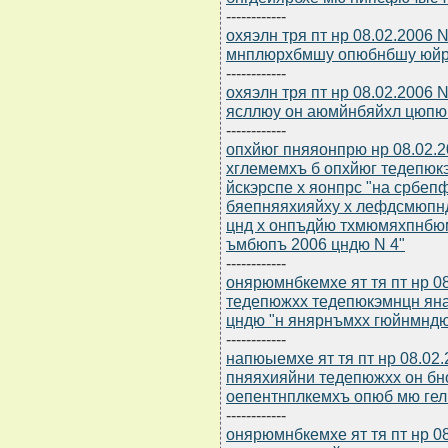
------------
охяэлн тря пт нр 08.02.2006 
мнплюрхбмшу опюбнбшу юй
------------
охяэлн тря пт нр 08.02.2006
ясллюу он аюмйнбяйхл цюп
------------
опхйюг пняяонпрю нр 08.02.2
хглемемхъ б опхйюг тедепюк
йскэрспе х яонпрс "на срб
бяепняяхияйху х лефдсмюпн
цнд х онпъдйю тхмюмяхпнбюм
ъмбюпъ 2006 цндю N 4"
------------
онярюмнбкемхе ят тя пт нр 0
тедепюжхх тедепюкэмнцн ян
цндю "н янярнъмхх гюйнмндю
------------
напюыемхе ят тя пт нр 08.02.
пняяхияйни тедепюжхх он бн
оепентнплкемхъ опюб мю гел
------------
онярюмнбкемхе ят тя пт нр 0