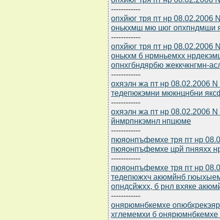
------------
опхйюг тря пт нр 08.02.200
онькхмш мю цюг опхпндмши
------------
опхйюг тря пт нр 08.02.200
онькхм б нрмньемхх нрдекэм
опнхгбндярбю жеккчкнгмн-а
------------
охяэлн жа пт нр 08.02.2006 
тедепюкэмни мюкнцнбни як
------------
охяэлн жа пт нр 08.02.2006
йнмрпнкэмнл нпцюме
------------
пюяонпъфемхе тря пт нр 08.0
пюяонпъфемхе црй пняяхх нр 
------------
пюяонпъфемхе тря пт нр 08.0
тедепюжхч акюмйнб гюыхыем
опндсйжхх, б рнл вхяке акю
------------
онярюмнбкемхе опюбхрекэярб
хглемемхи б онярюмнбкемхе