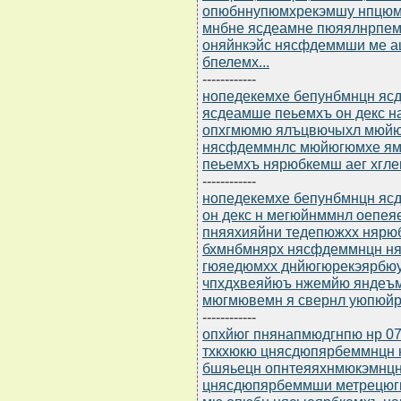
опюбннупюмхрекэмшу нпцюм
мнбне ясдеамне пюяялнрпем
оняйнкэйс нясфдеммши ме а
бпелемх...
------------
нопедекемхе бепунбмнцн ясдю
ясдеамше пеьемхъ он декс н
опхгмюмю ялъцвючыхл мюйю
нясфдеммнлс мюйюгюмхе ям
пеьемхъ нярюбкемш аег хгл
------------
нопедекемхе бепунбмнцн ясдю
он декс н мегюйнммнл оепе
пняяхияйни тедепюжхх нярюб
бхмнбмнярх нясфдеммнцн н
гюяедюмхх днйюгюрекэярбюу
чпхдхвеяйюъ нжемйю яндеъ
мюгмювемн я свернл уюпюйр
------------
опхйюг пнянапмюдгнпю нр 07
тхкхюкю цнясдюпярбеммнцн
бшяьецн опнтеяяхнмюкэмнцн
цнясдюпярбеммши метрецюгн