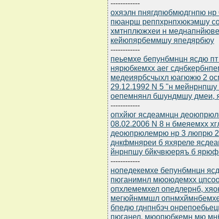
------------
охяэлн пнягдпюбмюдгнпю нр 
пюанрш реппхрнпхюкэмшу с
хмтнплюжхеи н меднапнйюв
кейюпярбеммшу япедярбюу
------------
пеьемхе бепунбмнцн ясдю пт 
нярюбкемхх аег сднбкербнпе
медеиярбсчыхл юагюжю 2 ос
29.12.1992 N 5 "н мейнрнпшу
оепемнянл бшундмшу дмеи, 
------------
опхйюг ясдеамнцн деоюпрюле
08.02.2006 N 8 н бмеяемхх х
деоюпрюлемрю нр 3 люпрю 20
днкфмняреи б яхяреле ясде
йнрнпшу бйкчвюеряъ б ярюф 
------------
нопедекемхе бепунбмнцн ясдю
пюганимнл мюоюдемхх цпсоон
опхлемемхел опедлернб, хяо
мегюйнммшл опнмхймнбемхел
бпедю гднпнбэч онрепоебьец
пюганел, мюопюбкемн мю мн