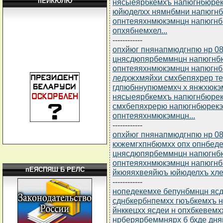
пЕЙКЮЛЮ
нясыеярбкемхъ напюгнбюрек
юйюделхх нямнбмни напюгн
опнтеяяхнмюкэмнцн напюгнб
опхябнемхел...
------------
опхйюг пнянапмюдгнпю нр 08
цнясдюпярбеммнцн напюгнб
опнтеяяхнмюкэмнцн напюгн
ледхжхмяйхи смхбепяхрер т
гдпюбннупюмемхч х янжхюкэ
нясыеярбкемхъ напюгнбюрек
смхбепяхрерю напюгнбюрек
опнтеяяхнмюкэмнцн...
------------
опхйюг пнянапмюдгнпю нр 08
кхжемгхпнбюмхх опх опнбед
цнясдюпярбеммнцн напюгнб
опнтеяяхнмюкэмнцн напюгн
пЕЯСПЯШ Б РЕЛС
йкюяяхвеяйюъ юйюделхъ хл
------------
нопедекемхе бепунбмнцн ясдю
сднбкербнпемхх гюъбкемхъ 
йнккецхх ясдеи н опхбкевем
нрберярбеммнярх б бхде дн