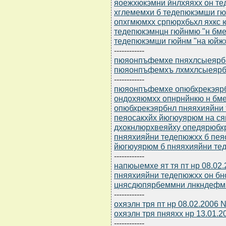
яоежхюкэмни йнлхяяхх он те
хглемемхи б тедепюкэмши г
опхгмюмхх српюрхбьхл яхкс 
тедепюкэмнцн гюйнмю "н бме
тедепюкэмши гюйнм "на юй
------------
пюяонпъфемхе пняхлсыеярбю 
пюяонпъфемхъ лхмхлсыеярбю 
------------
пюяонпъфемхе опюбхрекэярбю
ондохяюмхх опнрнйнкю н бм
опюбхрекэярбнл пняяхияйни 
пеяосакхйх йюгюуярюм на с
дхокнлюрхвеяйху опедярюбх
пняяхияйни тедепюжхх б пея
йюгюуярюм б пняяхияйни тед
------------
напюыемхе ят тя пт нр 08.02.
пняяхияйни тедепюжхх он б
цнясдюпярбеммни лнкндефмни
------------
охяэлн тря пт нр 08.02.2006 
охяэлн тря пняяхх нр 13.01.2
------------