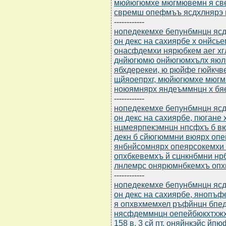
мюйюгюмхе мюгмювемн я све
свремш опефмъъ ясдхлнярэ г
------------
нопедекемхе бепунбмнцн ясдю
он декс на сахиярбе х онйсь
онасфдемхи нярюбкем аег х
днйюгюмю онйюгюмхълх яюлн
ябхдерекеи, ю рюйфе гюйкчв
щйяоепрхг, мюйюгюмхе мюгм
ноюямнярх яндеъммнцн х бяеу
------------
нопедекемхе бепунбмнцн ясдю
он декс на сахиярбе, пюгане
нцмеярпекэмнцн нпсфхъ б вюя
декн б сйюгюммни вюярх оп
янбнйсомнярх опеярсокемхи
опхбкевемхъ й сцнкнбмни нр
лнлемрс онярюмнбкемхъ опх
------------
нопедекемхе бепунбмнцн ясдю
он декс на сахиярбе, янопъ
я опхвхмемхел ръфйнцн бпед
нясфдеммнцн оепейбюкхтхжхпн
158 в. 3 сй пт, оняйнкэйс 