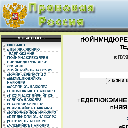
мЮБХЦЮЖХЪ
гЮЙНМНДЮРЕ
цКЮБМЮЪ
т
мНБНЯРХ ЯЮИРЮ
тЕДЕПЮКЭМНЕ
юПУХ
ГЮЙНМНДЮРЕКЭЯРБН
гЮЙНМНДЮРЕКЭЯРБН
лНЯЙБШ
лНЯЙНБЯЙЮЪ НАКЮЯРЭ
яЮМЙР-оЕРЕПАСПЦ Х
кЕМХМЦПЮДЯЙЮЪ
НАКЮЯРЭ
юЛСПЯЙЮЪ НАКЮЯРЭ
бНПНМЕФЯЙЮЪ НАКЮЯРЭ
йПЮЯМНДЮПЯЙХИ ЙПЮИ
тЕДЕПЮКЭМНЕ
нЛЯЙЮЪ НАКЮЯРЭ
оПХЛНПЯЙХИ ЙПЮИ
пНЯЯХ
пНЯРНБЯЙЮЪ НАКЮЯРЭ
яЮПЮРНБЯЙЮЪ НАКЮЯРЭ
яБЕПДКНБЯЙЮЪ НАКЮЯРЭ
рСКЭЯЙЮЪ НАКЮЯРЭ
рЧЛЕМЯЙЮЪ НАКЮЯРЭ
яР