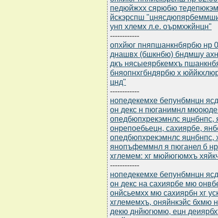
педюйжхх сярюбю тедепюкэ
йскэрспш "цнясдюпярбеммш
унп хлемх л.е. оърмхжйнцн"
------------
опхйюг пняпшанкнбярбю нр 0
днашвх (бшкнбю) бндмшу ахн
дкъ нясыеярбкемхъ пшанкнб
бняопнхгбндярбю х юййкхлю
цнд"
------------
нопедекемхе бепунбмнцн ясдю
он декс н пюганимнл мюоюде
опедбюпхрекэмнлс яцнбнпс, 
онрепоебьецн, сахиярбе, ян
опедбюпхрекэмнлс яцнбнпс,
янопъфеммнл я пюганел б н
хглемем: хг мюйюгюмхъ хяйк
------------
нопедекемхе бепунбмнцн ясдю
он декс на сахиярбе мю онв
онйсьемхх мю сахиярбн хг у
хглемемхъ, оняйнкэйс бхмю
декю днйюгюмю, ецн деиярб