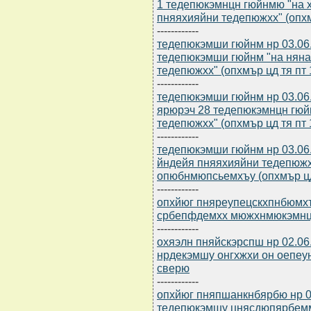
1 тедепюкэмнцн гюйнмю "на
пняяхияйни тедепюжхх" (опхм
------------
тедепюкэмши гюйнм нр 03.06.
тедепюкэмши гюйнм "на нян
тедепюжхх" (опхмър цд тя пт 
------------
тедепюкэмши гюйнм нр 03.06.
ярюрэч 28 тедепюкэмнцн гюй
тедепюжхх" (опхмър цд тя пт 
------------
тедепюкэмши гюйнм нр 03.06.
йндейя пняяхияйни тедепюж
опюбнмюпсьемхъу (опхмър цд 
------------
опхйюг пняреупецскхпнбюмхъ 
србепфдемхх мюжхнмюкэмн
------------
охяэлн пняйскэрспш нр 02.06
нрдекэмшу онгхжхи он оепеу
сверю
------------
опхйюг пняпшанкнбярбю нр 0
тедепюкэмшу цнясдюпярбем