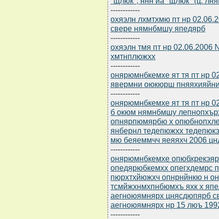
"щлюк", ннн йа "щлюк" (ц. лн
------------
охяэлн лхмтхмю пт нр 02.06.
свере нямнбмшу япедярб
------------
охяэлн тмя пт нр 02.06.2006
хмтнплюжхх
------------
онярюмнбкемхе ят тя пт нр 0
явермни оюкюрш пняяхияйни
------------
онярюмнбкемхе ят тя пт нр 0
б окюм нямнбмшу лепнопхър
опнярпюмярбю х опюбнопхле
янбернл тедепюжхх тедепюк
мю беяеммчч яеяяхч 2006 цн
------------
онярюмнбкемхе опюбхрекэярб
опедярюбкемхх опегхдемрс 
пюрхтхйюжхч опнрнйнкю н о
тсмйжхнмхпнбюмхъ яхк х япе
аегноюямнярх цнясдюпярб с
аегноюямнярх нр 15 люъ 199
------------