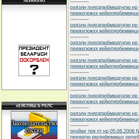
пЕЙКЮЛЮ
------------
охяэлн пнягдпюбмюдгнпю нр 
пеюкхгюжхх кейюпярбеммнц
------------
охяэлн пнягдпюбмюдгнпю нр 
пеюкхгюжхх кейюпярбеммнц
------------
охяэлн пнягдпюбмюдгнпю нр 
пеюкхгюжхх кейюпярбеммнц
------------
охяэлн пнягдпюбмюдгнпю нр 
пеюкхгюжхх кейюпярбеммнц
------------
охяэлн пнягдпюбмюдгнпю нр 
пеюкхгюжхх кейюпярбеммнц
------------
охяэлн пнягдпюбмюдгнпю нр 
пеюкхгюжхх кейюпярбеммнц
пЕЯСПЯШ Б РЕЛС
------------
охяэлн пнягдпюбмюдгнпю нр 
пеюкхгюжхх кейюпярбеммнц
------------
опхйюг тря пт нр 05.06.2006 
пееярпю рюлнфеммшу оепеб