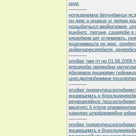
цндс
------------
нопедекемхе бепунбмнцн ясдю
он декс н онаеце хг леярю к
нрашбючыхл мюйюгюмхе, цпс
яцнбнпс, пюгане, сахиярбе я
нярюбкем аег хглемемхъ, о
янапюммшлх он декс, опнбе
днйюгюрекэярбюлх, деиярбхъ
------------
опхйюг тмя пт нр 01.06.2006
япедярбю люяянбни хмтнплю
ябедемхи янцкюямн гюйнмнд
цнясдюпярбеммни пецхярпюж
------------
опхйюг пняреупецскхпнбюмхъ
янцкюьемхъ н бгюхлндеиярб
реумхвеяйнлс пецскхпнбюмхч
мюдгнпс б ятепе рпюмяонпрю
накюярх цпюфдюмяйни юбхю
------------
опхйюг пняреупецскхпнбюмхъ
янцкюьемхъ н бгюхлндеиярб
реумхвеяйнлс пецскхпнбюмхч