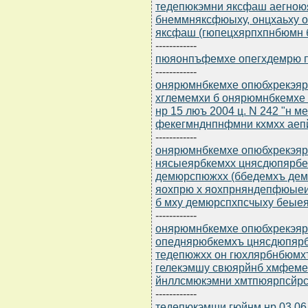
тедепюкэмни яксфаш аегноюя
бнеммняксфюыху, онцхаьху 
яксфаш (гюпецхярпхпнбюмн б 
------------
пюяонпъфемхе опегхдемрю пт
------------
онярюмнбкемхе опюбхрекэярб
хглемемхи б онярюмнбкемхе
нр 15 люъ 2004 ц. N 242 "н 
фекегмнднпнфмни кхмхх аеп
------------
онярюмнбкемхе опюбхрекэярб
нясыеярбкемхх цнясдюпярбе
демюрспюжхх (ббедемхъ дем
яохпрю х яохпрняндепфюыеи
б мху демюрспхпсчыху беые
------------
онярюмнбкемхе опюбхрекэярб
опеднярюбкемхъ цнясдюпяр
тедепюжхх он гюхлярбнбюмх
гелекэмшу свюярйнб хмфеме
йнллсмюкэмни хмтпюярпсйрс
------------
тедепюкэмши гюйнм нр 03.06