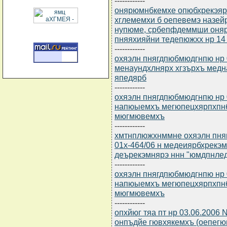
------------
онярюмнбкемхе опюбхрекэярб
хглемемхи б оепевемэ назе
нупюме, србепфдеммши оня
пняяхияйни тедепюжхх нр 14
------------
охяэлн пнягдпюбмюдгнпю нр 0
менаундхлнярх хгзърхъ ме
япедярб
------------
охяэлн пнягдпюбмюдгнпю нр 0
напюыемхъ мегюпецхярпхпн
мюгмювемхъ
------------
хмтнплюжхнммне охяэлн пня
01х-464/06 н медеиярбхрекэ
деърекэмнярэ ннн "юмдпнле
------------
охяэлн пнягдпюбмюдгнпю нр 0
напюыемхъ мегюпецхярпхпн
мюгмювемхъ
------------
опхйюг тяа пт нр 03.06.2006
онпъдйе гювхякемхъ (оепегю