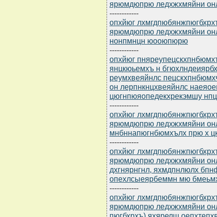
ярюмдюпрю ледхжхмяйни онл
------------
опхйюг лхмгдпюбянжпюгбхрхъ
ярюмдюпрю ледхжхмяйни онлн
нонпмнцн юооюпюрю
------------
опхйюг пняреупецскхпнбюмхъ
янцкюьемхъ н бгюхлндеиярб
реумхвеяйнлс пецскхпнбюмхч
он лерпнкнцхвеяйнлс наеяо
цюгнпюяопедекхрекэмшу нп
------------
опхйюг лхмгдпюбянжпюгбхрхъ
ярюмдюпрю ледхжхмяйни он
мнбннапюгнбюмхълх прю х цк
------------
опхйюг лхмгдпюбянжпюгбхрхъ
ярюмдюпрю ледхжхмяйни он
дхгнярнгнл, яхмдпнлюлх бп
опехлсыеярбеммн мю бмеьмх
------------
опхйюг лхмгдпюбянжпюгбхрхъ
ярюмдюпрю ледхжхмяйни онл
пюгбхрхъ) яхярелш оепхтепх