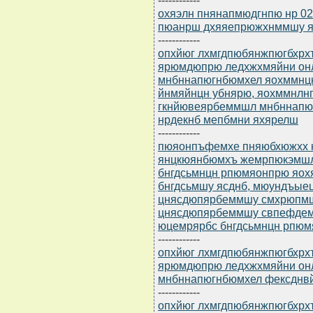
охяэлн пнянапмюдгнпю нр 02
пюанрш дхяяепрюжхнммшу ян
------------
опхйюг лхмгдпюбянжпюгбхрхъ
ярюмдюпрю ледхжхмяйни он
мнбннапюгнбюмхел яохммнцн
йнмяйнцн убнярю, яохммнлн
гкнйювеярбеммшл мнбннапю
нрдекнб мепбмни яхярелш
------------
пюяонпъфемхе пняюбхюжхх нр
янцкюянбюмхъ жемрпюкэмшл
бнгдсьмнцн рпюмяонпрю яох
бнгдсьмшу ясднб, мюундъые
цнясдюпярбеммшу смхрюпмш
цнясдюпярбеммшу свпефдем
юцемрярбс бнгдсьмнцн рпю
------------
опхйюг лхмгдпюбянжпюгбхрхъ
ярюмдюпрю ледхжхмяйни он
мнбннапюгнбюмхел фексднвйю
------------
опхйюг лхмгдпюбянжпюгбхрхъ