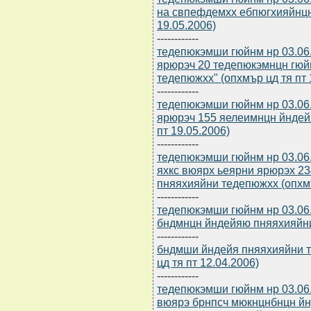
на свпефдемхх ебпюгхияйнцн
19.05.2006)
------------
тедепюкэмши гюйнм нр 03.06.
ярюрэч 20 тедепюкэмнцн гюй
тедепюжхх" (опхмър цд тя пт 
------------
тедепюкэмши гюйнм нр 03.06.
ярюрэч 155 яелеимнцн йндей
пт 19.05.2006)
------------
тедепюкэмши гюйнм нр 03.06.
яхкс вюярх ьеярни ярюрэх 
пняяхияйни тедепюжхх (опхмъ
------------
тедепюкэмши гюйнм нр 03.06.
бндмнцн йндейяю пняяхияйни 
------------
бндмши йндейя пняяхияйни те
цд тя пт 12.04.2006)
------------
тедепюкэмши гюйнм нр 03.06.
вюярэ брнпсч мюкнцнбнцн йн