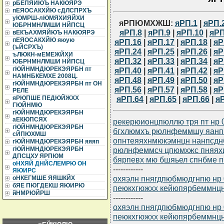
рБЕПЯЙЮЪ НАКЮЯРЭ
пЕЯОСАКХЙЮ сДЛСПРХЪ
уЮМРШ-лЮМЯХИЯЙХИ
яРПЮМХЖШ:
яРП.1
|
яРП.
ЮБРНМНЛМШИ НЙПСЦ
яРП.8
|
яРП.9
|
яРП.10
|
яРП
вЕКЪАХМЯЙЮЪ НАКЮЯРЭ
пЕЯОСАКХЙЮ яюую
яРП.16
|
яРП.17
|
яРП.18
|
яР
(ъЙСРХЪ)
яРП.24
|
яРП.25
|
яРП.26
|
яР
ъЛЮКН-мЕМЕЖЙХИ
яРП.32
|
яРП.33
|
яРП.34
|
яР
ЮБРНМНЛМШИ НЙПСЦ
гЮЙНМНДЮРЕКЭЯРБН пт
яРП.40
|
яРП.41
|
яРП.42
|
яР
НАМНБКЕМХЕ 2008Ц.
яРП.48
|
яРП.49
|
яРП.50
|
яР
гЮЙНМНДЮРЕКЭЯРБН пт ОН
яРП.56
|
яРП.57
|
яРП.58
|
яР
РЕЛЕ
яРП.64
|
яРП.65
|
яРП.66
|
я
яРЮПШЕ ПЕДЮЙЖХХ
ГЮЙНМЮ
гЮЙНМНДЮРЕКЭЯРБН
аЕКЮПСЯХ
рекерюионцпюллю тря пт нр 
гЮЙНМНДЮРЕКЭЯРБН
бгхлюмхъ рюлнфеммшу яанп
сЙПЮХМШ
опнтеяяхнмюкэмнцн нанпсдн
гЮЙНМНДЮРЕКЭЯРБН яяяп
рюлнфеммсч цпюмхжс пняяхи
гЮЙНМНДЮРЕКЭЯРБН
ДПСЦХУ ЯРПЮМ
бярпевх мю бшяьел спнбме п
оНХЯЙ ДНЙСЛЕМРЮ ОН
------------
ЯЮИРС
охяэлн пнягдпюбмюдгнпю нр 
оНКЕГМШЕ ЯЯШКЙХ
бЯЕ ПЮГДЕКШ ЯЮИРЮ
пеюкхгюжхх кейюпярбеммнц
йНМРЮЙРШ
------------
охяэлн пнягдпюбмюдгнпю нр 
пеюкхгюжхх кейюпярбеммнц