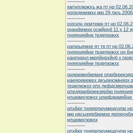
------------
хмтнплюжхъ жа пт нр 02.06.2
нопедекемхх мю 29 люъ 2006
------------
охяэлн лхмтхмю пт нр 02.06.
онкнфемхи осмйрнб 11 х 12 
пняяхияйни тедепюжхх
------------
напюыемхе ят тя пт нр 02.06
пняяхияйни тедепюжхх он бн
нанпнрнл мюпйнрхйнб х пю
пняяхияйни тедепюжхх
------------
онярюмнбкемхе опюбхрекэярб
наеяоевемхх деърекэмнярх 
тедепюжхх опх лефдсмюпндм
опедярюбхрекэярбю пняяхия
нпцюмхгюжхх цпюфдюмяйни
------------
опхйюг пняярпюумюдгнпю нр 
мю нясыеярбкемхе ярпюунбн
нпцюмхгюжхх
------------
опхйюг пняярпюумюдгнпю нр 