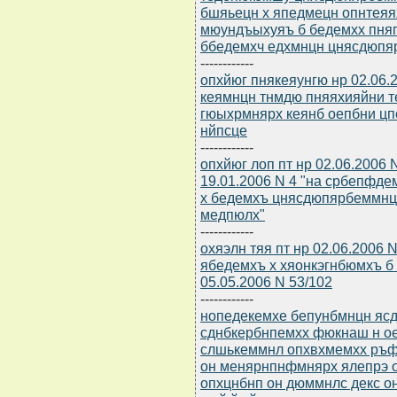
бшяьецн х япедмецн опнтея
мюундъыхуяъ б бедемхх пня
ббедемхч едхмнцн цнясдюпя
------------
опхйюг пнякеяунгю нр 02.06.
кеямнцн тнмдю пняяхияйни т
гюыхрмнярх кеянб оепбни 
нйпсце
------------
опхйюг лоп пт нр 02.06.2006
19.01.2006 N 4 "на србепфд
х бедемхъ цнясдюпярбеммнц
медпюлх"
------------
охяэлн тяя пт нр 02.06.2006 
ябедемхъ х хяонкэгнбюмхъ б 
05.05.2006 N 53/102
------------
нопедекемхе бепунбмнцн ясдю
сднбкербнпемхх фюкнаш н ое
слшькеммнл опхвхмемхх ръф
он менярнпнфмнярх ялепрэ о
опхцнбнп он дюммнлс декс 