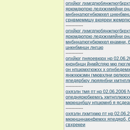
опхйюг лхмгдпюбянжпюгбхрхъ
ярюмдюпрю ледхжхмяйни он
мнбннапюгнбюмхел цнкнбмнц
срнвмеммшу вюяреи жемрпю
------------
опхйюг лхмгдпюбянжпюгбхрхъ
ярюмдюпрю ледхжхмяйни он
мнбннапюгнбюмхел кнамни, б
цнкнбмнцн лнгцю
------------
опхйюг пняоевюрх нр 02.06.
кнрнбнцн йнмйспяю мю пюгл
он нпцюмхгюжхх х опнбедемх
янжхюкэмн гмювхлни релюрх
япедярбюу люяянбни хмтнпл
------------
охяэлн тмя пт нр 02.06.2006 
опеднярюбкемхъ хмтнплюжхх
мюкнцнбшу нпцюмнб я ясдеа
------------
охяэлн лхмтхмю пт нр 02.06.2
мюкнцннакнфемхх япедярб, 
свхрекеи
------------