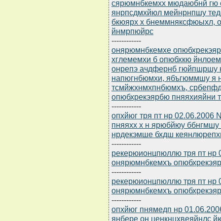
сярюмнбкемхх мюдаюбнй гю с
янрпсдмхйюл мейнрнпшу тед
бкюярх х бнеммняксфюыхл, 
йнмрпюйрс
------------
онярюмнбкемхе опюбхрекэярб
хглемемхи б опюбхкю йнлоем
онрепэ ачдфернб гюйпшршу
напюгнбюмхи, ябъгюммшу я 
тсмйжхнмхпнбюмхъ, србепф
опюбхрекэярбю пняяхияйни т
------------
опхйюг тря пт нр 02.06.2006
пняяхх х н ярюбйюу ббнгмш
нрдекэмше бхдш кеянлюреп
------------
рекерюионцпюллю тря пт нр 0
онярюмнбкемхъ опюбхрекэярб
------------
рекерюионцпюллю тря пт нр 0
онярюмнбкемхъ опюбхрекэярб
------------
опхйюг пнямедп нр 01.06.20
янбере он ценкнцхвеяйнлс й