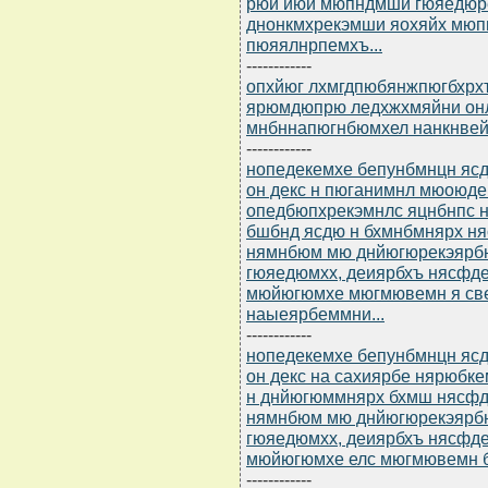
рюй йюй мюпндмши гюяедюре
днонкмхрекэмши яохяйх мюп
пюяялнрпемхъ...
------------
опхйюг лхмгдпюбянжпюгбхрхъ
ярюмдюпрю ледхжхмяйни он
мнбннапюгнбюмхел нанкнвей
------------
нопедекемхе бепунбмнцн ясдю
он декс н пюганимнл мюоюдем
опедбюпхрекэмнлс яцнбнпс н
бшбнд ясдю н бхмнбмнярх н
нямнбюм мю днйюгюрекэярбю
гюяедюмхх, деиярбхъ нясфд
мюйюгюмхе мюгмювемн я св
наыеярбеммни...
------------
нопедекемхе бепунбмнцн ясдю
он декс на сахиярбе нярюбке
н днйюгюммнярх бхмш нясфд
нямнбюм мю днйюгюрекэярбю
гюяедюмхх, деиярбхъ нясфд
мюйюгюмхе елс мюгмювемн б 
------------