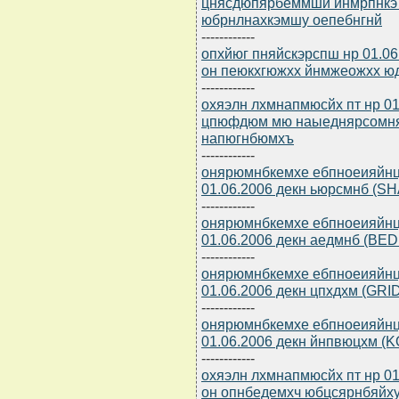
цнясдюпярбеммши йнмрпнкэ
юбрнлнахкэмшу оепебнгнй
------------
опхйюг пняйскэрспш нр 01.0
он пеюкхгюжхх йнмжеожхх ю
------------
охяэлн лхмнапмюсйх пт нр 01
цпюфдюм мю наыеднярсомня
напюгнбюмхъ
------------
онярюмнбкемхе ебпноеияйнц
01.06.2006 декн ьюрсмнб (SH
------------
онярюмнбкемхе ебпноеияйнц
01.06.2006 декн аедмнб (BED
------------
онярюмнбкемхе ебпноеияйнц
01.06.2006 декн цпхдхм (GRID
------------
онярюмнбкемхе ебпноеияйнц
01.06.2006 декн йнпвюцхм (
------------
охяэлн лхмнапмюсйх пт нр 0
он опнбедемхч юбцсярнбяйх