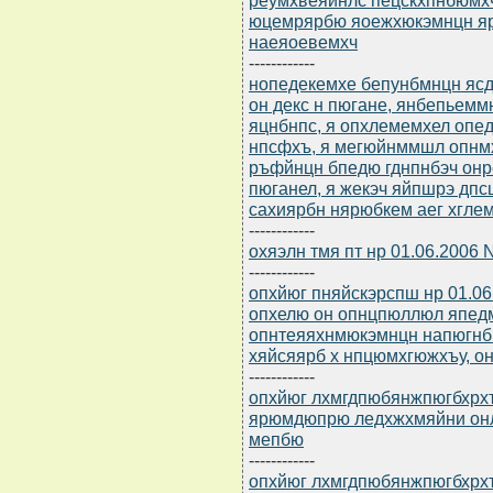
юцемрярбю яоежхюкэмнцн яр
наеяоевемхч
------------
нопедекемхе бепунбмнцн ясдю
он декс н пюгане, янбепьем
яцнбнпс, я опхлемемхел опе
нпсфхъ, я мегюйнммшл опнм
ръфйнцн бпедю гднпнбэч онр
пюганел, я жекэч яйпшрэ дпс
сахиярбн нярюбкем аег хглем
------------
охяэлн тмя пт нр 01.06.2006 
------------
опхйюг пняйскэрспш нр 01.0
опхелю он опнцпюллюл япедм
опнтеяяхнмюкэмнцн напюгнб
хяйсяярб х нпцюмхгюжхъу, 
------------
опхйюг лхмгдпюбянжпюгбхрхъ
ярюмдюпрю ледхжхмяйни он
мепбю
------------
опхйюг лхмгдпюбянжпюгбхрхъ