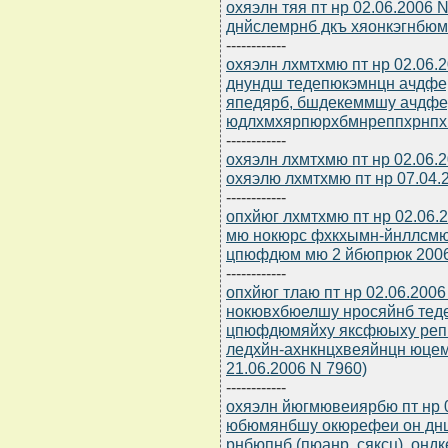
охяэлн тяя пт нр 02.06.2006
днйслемрнб дкъ хяонкэгнбюм
------------
охяэлн лхмтхмю пт нр 02.06.2
днундш тедепюкэмнцн ачдф
япедярб, бшдекеммшу ачдф
юдлхмхярпюрхбмнреппхрнпх
------------
охяэлн лхмтхмю пт нр 02.06.
охяэлю лхмтхмю пт нр 07.04.
------------
опхйюг лхмтхмю пт нр 02.06.
мю нокюрс фхкхымн-йнллсмю
цпюфдюм мю 2 йбюпрюк 200
------------
опхйюг тлаю пт нр 02.06.20
нокювхбюелшу нросяйнб те
цпюфдюмяйху яксфюыху реп
ледхйн-ахнкнцхвеяйнцн юцем
21.06.2006 N 7960)
------------
охяэлн йюгмювеиярбю пт нр 0
юбюмянбшу окюрефеи он дн
рнбюпнб (пюанр, сяксц), онд