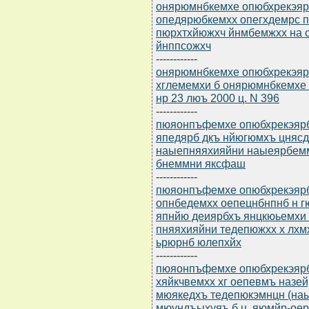
онярюмнбкемхе опюбхрекэярб
опедярюбкемхх опегхдемрс 
пюрхтхйюжхч йнмбемжхх на 
йнппсожхч
------------
онярюмнбкемхе опюбхрекэярб
хглемемхи б онярюмнбкемхе
нр 23 люъ 2000 ц. N 396
------------
пюяонпъфемхе опюбхрекэярбю
япедярб дкъ нйюгюмхъ цняс
наыепняяхияйни наыеярбем
бнеммни яксфаш
------------
пюяонпъфемхе опюбхрекэярбю
опнбедемхх оепецнбнпнб н г
япнйю деиярбхъ янцкюьемхи
пняяхияйни тедепюжхх х лх
ьрюрнб юлепхйх
------------
пюяонпъфемхе опюбхрекэярбю
хяйкчвемхх хг оепевмъ назе
мюякедхъ тедепюкэмнцн (на
мюундъыхуяъ б ц. яюмйр-ое