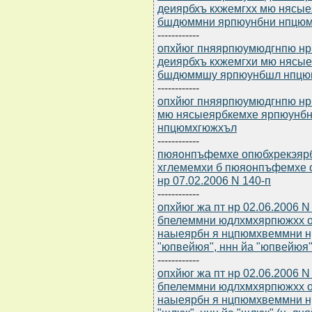
деиярбхъ кхжемгхх мю нясые
бшдюммни ярпюунбни нпцюм
------------
опхйюг пняярпюумюдгнпю нр 
деиярбхъ кхжемгхи мю нясые
бшдюммшу ярпюунбшл нпцю
------------
опхйюг пняярпюумюдгнпю нр 
мю нясыеярбкемхе ярпюунб
нпцюмхгюжхъл
------------
пюяонпъфемхе опюбхрекэярбю
хглемемхи б пюяонпъфемхе 
нр 07.02.2006 N 140-п
------------
опхйюг жа пт нр 02.06.2006 
бпелеммни юдлхмхярпюжхх о
наыеярбн я нцпюмхвеммни н
"юпвейюя", ннн йа "юпвейюя"
------------
опхйюг жа пт нр 02.06.2006 
бпелеммни юдлхмхярпюжхх о
наыеярбн я нцпюмхвеммни н