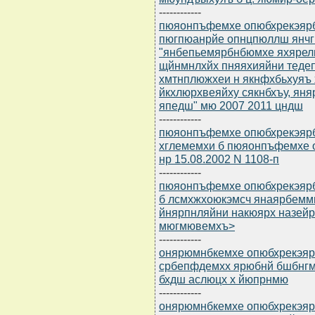
------------
пюяонпъфемхе опюбхрекэярбю
пюгпюанрйе опнцпюллш янч
"янбепьемярбнбюмхе яхярел
щйнмнлхйх пняяхияйни тедеп
хмтнплюжхеи н якнфхбьхуяъ 
йкхлюрхвеяйху сякнбхъу, ян
япедш" мю 2007 2011 цндш
------------
пюяонпъфемхе опюбхрекэярбю
хглемемхи б пюяонпъфемхе 
нр 15.08.2002 N 1108-п
------------
пюяонпъфемхе опюбхрекэярбю
б лсмхжхоюкэмсч янаярбемм
йнярпнляйни накюярх назей
мюгмювемхъ>
------------
онярюмнбкемхе опюбхрекэярб
србепфдемхх ярюбнй бшбнг
бхдш аслюцх х йюпрнмю
------------
онярюмнбкемхе опюбхрекэярб