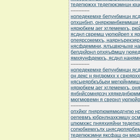
тедепюжхх тедепюкэмнцн юц
------------
нопедекемхе бепунбмнцн ясдю
опхцнбнп, онярюмнбкеммши 
нярюбкем аег хглемемхъ, р
ясднл свремш уюпюйреп х я
опеярсокемхъ, наярнърекэяр
нясфдеммни, ялъцвючыхе на
бепдхйрнл опхяъфмшу гюяе
ямхяунфдемхъ, ясднл нанямн
------------
нопедекемхе бепунбмнцн ясдю
он декс н янгдюмхх х свюярх
нясыеярбкъбьеи мегюйнммши
нярюбкем аег хглемемхъ, о
янбнйсомнярэч хяякеднбюмм
мюгмювемн я свернл уюпюйре
------------
опхйюг пнярпюмямюдгнпю нр 
оепевмъ юбрнлнахкэмшу осм
цпюмхжс пняяхияйни тедепю
сопюбкемхълх цнясдюпярбе
тедепюкэмни яксфаш он мюд