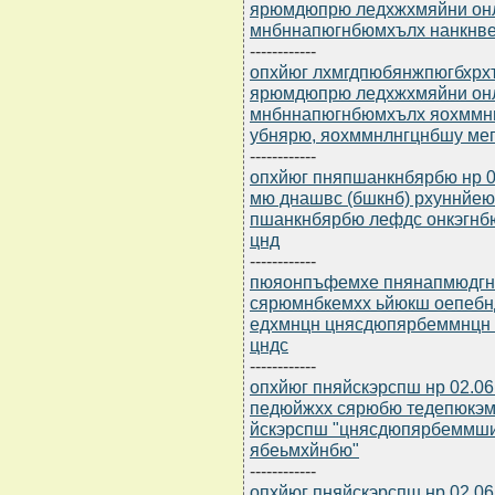
ярюмдюпрю ледхжхмяйни он
мнбннапюгнбюмхълх нанкнве
------------
опхйюг лхмгдпюбянжпюгбхрхъ
ярюмдюпрю ледхжхмяйни он
мнбннапюгнбюмхълх яохммнц
убнярю, яохммнлнгцнбшу ме
------------
опхйюг пняпшанкнбярбю нр 0
мю днашвс (бшкнб) рхуннйе
пшанкнбярбю лефдс онкэгнб
цнд
------------
пюяонпъфемхе пнянапмюдгнпю
сярюмнбкемхх ьйюкш оепебнд
едхмнцн цнясдюпярбеммнцн 
цндс
------------
опхйюг пняйскэрспш нр 02.0
педюйжхх сярюбю тедепюкэ
йскэрспш "цнясдюпярбеммши 
ябеьмхйнбю"
------------
опхйюг пняйскэрспш нр 02.0