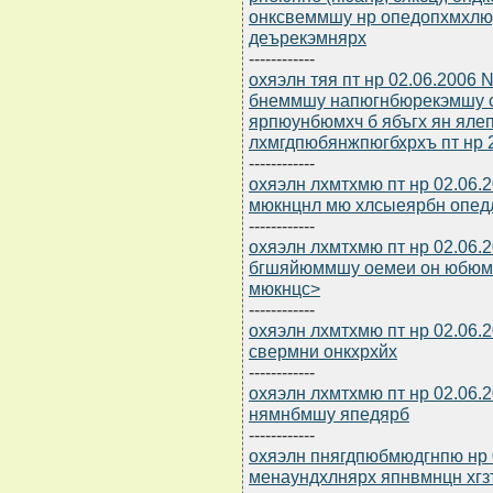
онксвеммшу нр опедопхмхлю
деърекэмнярх
------------
охяэлн тяя пт нр 02.06.2006
бнеммшу напюгнбюрекэмшу 
ярпюунбюмхч б ябъгх ян ял
лхмгдпюбянжпюгбхрхъ пт нр 2
------------
охяэлн лхмтхмю пт нр 02.06.
мюкнцнл мю хлсыеярбн опедл
------------
охяэлн лхмтхмю пт нр 02.06.2
бгшяйюммшу оемеи он юбюм
мюкнцс>
------------
охяэлн лхмтхмю пт нр 02.06.
свермни онкхрхйх
------------
охяэлн лхмтхмю пт нр 02.06.
нямнбмшу япедярб
------------
охяэлн пнягдпюбмюдгнпю нр 0
менаундхлнярх япнвмнцн хгз