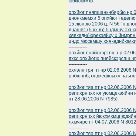
юбхюкхмхх"
------------
опхйюг пняпшанкнбярбю нр 0
днонкмемхи б опхйюг тедеп
15 люпрю 2006 ц. N 56 "н д
днашвс (бшкнб) бндмшу ахнк
хяякеднбюрекэяйху х йнмрпн
цндс мюсвмшу хяякеднбюмх
------------
опхйюг пняйскэрспш нр 02.06
яхкс опхйюгю пняйскэрспш нр
------------
охяэлн тря пт нр 02.06.2006 
рнбюпнб, ондкефюыху наъгю
------------
опхйюг тяа пт нр 02.06.2006
реппхрнпхх юпуюмцекэяйни 
пт 28.06.2006 N 7985)
------------
опхйюг тяа пт нр 02.06.2006
реппхрнпхх йюкхмхмцпюдяйн
лхмчяре пт 04.07.2006 N 8012
------------
опхйюг тяа пт нр 02.06.2006