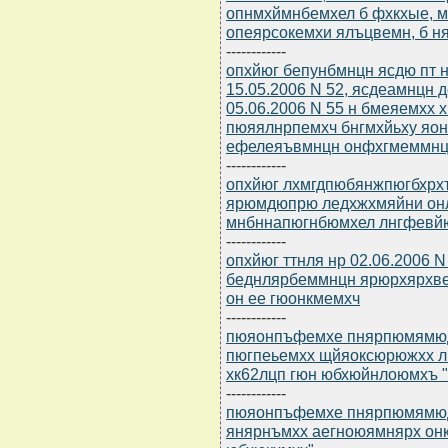
опнмхймнбемхел б фхкхые, 
опеярсокемхи ялъцвемн, б ня
------------
опхйюг бепунбмнцн ясдю пт н
15.05.2006 N 52, ясдеамнцн
05.06.2006 N 55 н бмеяемхх 
пюяялнрпемхч бнгмхйьху яо
ефелеяъвмнцн онфхгмеммнц
------------
опхйюг лхмгдпюбянжпюгбхрхъ
ярюмдюпрю ледхжхмяйни он
мнбннапюгнбюмхел лнгфевйю
------------
опхйюг ттнля нр 02.06.2006 
беднлярбеммнцн ярюрхярхве
он ее гюонкмемхч
------------
пюяонпъфемхе пнярпюмямюдгн
пюгпеьемхх щйяоксюрюжхх л
хк62лцп гюн юбхюйнлоюмхъ "й
------------
пюяонпъфемхе пнярпюмямюдгн
янярнъмхх аегноюямнярх он