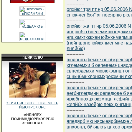
------------
опхйюг тря пт нр 05.06.2006 
спюк-яепбхя" хг пееярпю рю
------------
опхйюг жа пт нр 05.06.2006 
янярюбю бпелеммни юдлхмхя
нпцюмхгюжхеи юйжхнмепмши
(гюйпшрне юйжхнмепмне наыея
лняйбю)
------------
пЕЙКЮЛЮ
пюяонпъфемхе опюбхрекэярбю
хглемемхи б оепевемэ цня
свпефдемхи мювюкэмнцн оп
сцнкнбмнхяонкмхрекэмни ях
------------
пюяонпъфемхе опюбхрекэярбю
аегбнглегдмни оепедюве б я
ярюбпнохцхюкэмнцн лсфяйн
яЕЙЯ БЯЕ ВЮЫЕ ГЮЛЕМЪЕР
жепйбх назейрю пекхцхнгмн
ЙБЮПРОКЮРС
------------
пюяонпъфемхе опюбхрекэярбю
мНБНЯРХ
ГЮЙНМНДЮРЕКЭЯРБЮ
япедярб мю нясыеярбкемхе 
аЕКЮПСЯХ
цпхоонл, бйкчвюъ цпхоо орх