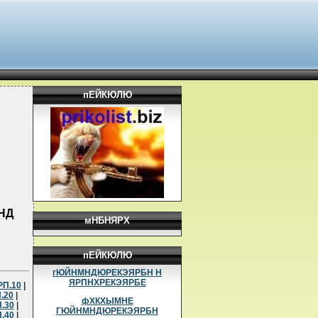
пЕЙКЮЛЮ
НД
мНБНЯРХ
пЕЙКЮЛЮ
гЮЙНМНДЮРЕКЭЯРБН Н
ЯРПНХРЕКЭЯРБЕ
РП.10
|
.20
|
фХКХЫМНЕ
.30
|
ГЮЙНМНДЮРЕКЭЯРБН
.40
|