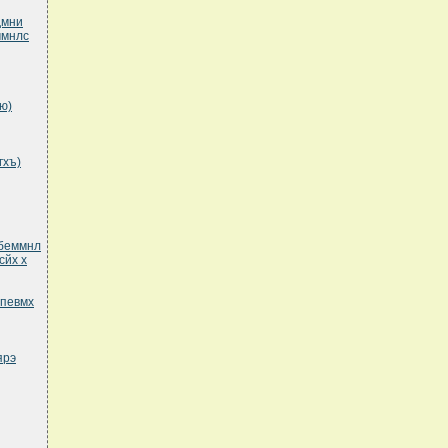
дмни
ммнлс
ю)
гхъ)
рбеммнл
сйх х
епевмх
ярэ