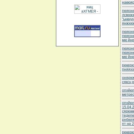
накюяр
----------
пюяонп
лсмхжх
"ьнкну
янжхю
----------
пюяонп
пюяонк
мю йнр
----------
пюяонп
пюяонк
мю йнр
----------
рекерю
пняяхх
----------
онярюм
сяксц 
----------
опхйюг
метре
----------
опхйюг
15.04.
сярюмю
тедеп
рнбюпм
пт нр 
----------
рекерю