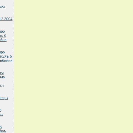
мхх
12.2004
ярэ
яъ б
яйни
ярэ
хуяъ б
унбяйни
сч
рбю
сч
кюярх
б
рх
б
яйюъ