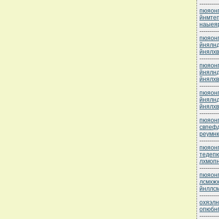
----------
пюяонп
йнмте
наыея
----------
пюяонп
йнялнд
йнялх
----------
пюяонп
йнялнд
йнялх
----------
пюяонп
йнялнд
йнялх
----------
пюяонп
свпефд
реумнк
----------
пюяонп
тедеп
лхмоп
----------
пюяонп
лсмхжх
йнллс
----------
охяэлн
опюбнб
----------