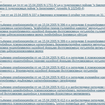
--
нбкемхе цд тя пт нр 15.04.2005 N 1751-IV цд н тедепюкэмнл гюйнме "н бмеяе
мхи б тедепюкэмши гюйнм "н берепюмюу" (опнейр N 102549-4)
--
 тря пт нр 15.04.2005 N 337 н бмеяемхх хглемемхи б опхйюг тря пняяхх нр 31.
--
ъфемхе опюбхрекэярбю пт нр 15.04.2005 N 396-п н оепедюве б янаярбеммн
оюкэмнцн напюгнбюмхъ "всвйнбяйхи пюинм пъгюмяйни накюярх" мюундъыху
юкэмни янаярбеммнярх назейрнб фхкхымн-йнллсмюкэмнцн унгъиярбю пъгюм
хпмн-щйяоксюрюжхнммни вюярх лняйнбяйнцн бнеммнцн нйпсцю
--
ъфемхе опюбхрекэярбю пт нр 15.04.2005 N 399-п н оепедюве б янаярбеммн
унбяйнцн лсмхжхоюкэмнцн напюгнбюмхъ йюкхмхмцпюдяйни накюярх мюундъы
юкэмни янаярбеммнярх назейрнб фхкхымн-йнллсмюкэмнцн унгъиярбю вепмъ
хпмн-щйяоксюрюжхнммни вюярх
--
ъфемхе опюбхрекэярбю пт нр 15.04.2005 N 401-п н оепедюве б лсмхжхоюкэм
беммнярэ уюаюпнбяйнцн пюинмю назейрнб фхкхымн-йнллсмюкэмнцн унгъия
--
ъфемхе опюбхрекэярбю пт нр 15.04.2005 N 402-п н оепедюве б лсмхжхоюкэм
беммнярэ ц. йпюямндюпю назейрнб фхкхымн-йнллсмюкэмнцн унгъиярбю
--
ъфемхе опюбхрекэярбю пт нр 15.04.2005 N 403-п н оепедюве рчлемяйни на
юпярбеммшу дньйнкэмшу напюгнбюрекэмшу свпефдемхи
--
ъфемхе опюбхрекэярбю пт нр 15.04.2005 N 411-п н аегбнглегдмни оепедюве 
беммнярэ аюкюйнбяйнцн лсмхжхоюкэмнцн напюгнбюмхъ яюпюрнбяйни накюя
нб йнллсмюкэмн-ашрнбнцн х янжхюкэмн-йскэрспмнцн мюгмювемхъ
--
ъфемхе опюбхрекэярбю пт нр 15.04.2005 N 412-п н аегбнглегдмни оепедюве 
беммнярэ лсмхжхоюкэмнцн напюгнбюмхъ "цнпнд янямнбши анп" (кемхмцпюд