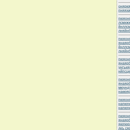
----------
онярюм
пняяхи
----------
пюяонп
лсмхжх
йнллс
лняйнб
----------
пюяонп
янаяр
йнллс
лняйн
----------
пюяонп
янаярб
унгъи
нйпсц
----------
пюяонп
янаярб
мюунд
накюяр
----------
пюяонп
напюгн
напюг
----------
пюяонп
янаяр
яюпюрн
дкъ ся