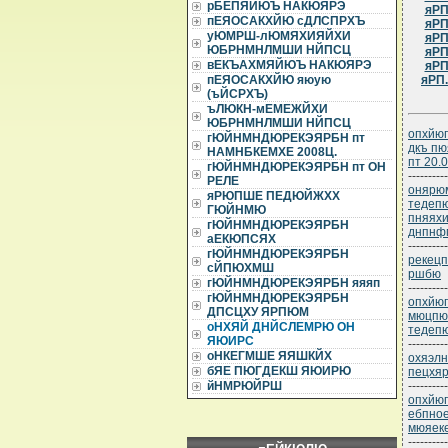
рБЕПЯЙЮЪ НАКЮЯРЭ
яРП
пЕЯОСАКХЙЮ сДЛСПРХЪ
яРП
уЮМРШ-лЮМЯХИЯЙХИ
яРП
ЮБРНМНЛМШИ НЙПСЦ
яРП
вЕКЪАХМЯЙЮЪ НАКЮЯРЭ
яРП
яРП
пЕЯОСАКХЙЮ яюую
(ъЙСРХЪ)
ъЛЮКН-мЕМЕЖЙХИ
ЮБРНМНЛМШИ НЙПСЦ
опхйюг
гЮЙНМНДЮРЕКЭЯРБН пт
дкъ пю
НАМНБКЕМХЕ 2008Ц.
пт 20.
гЮЙНМНДЮРЕКЭЯРБН пт ОН
----------
РЕЛЕ
онярюм
яРЮПШЕ ПЕДЮЙЖХХ
тедепю
ГЮЙНМЮ
пняяхи
гЮЙНМНДЮРЕКЭЯРБН
днпнф
аЕКЮПСЯХ
----------
гЮЙНМНДЮРЕКЭЯРБН
рекецп
сЙПЮХМШ
ршбю
гЮЙНМНДЮРЕКЭЯРБН яяяп
----------
гЮЙНМНДЮРЕКЭЯРБН
опхйюг
ДПСЦХУ ЯРПЮМ
мюцпю
оНХЯЙ ДНЙСЛЕМРЮ ОН
тедепю
ЯЮИРС
----------
оНКЕГМШЕ ЯЯШКЙХ
охяэлн
бЯЕ ПЮГДЕКШ ЯЮИРЮ
пецхя
----------
йНМРЮЙРШ
опхйюг
ебпное
мюяеке
----------