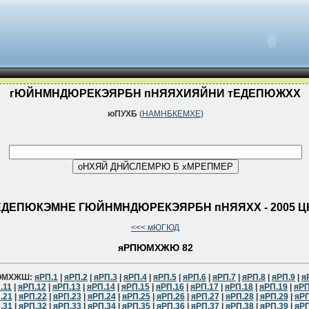
гЮЙНМНДЮРЕКЭЯРБН пНЯЯХИЯЙНИ тЕДЕПЮЖХХ
юПУХБ
(
НАМНБКЕМХЕ
)
ЕДЕПЮКЭМНЕ ГЮЙНМНДЮРЕКЭЯРБН пНЯЯХХ - 2005 Ц
<<< мЮГЮД
яРПЮМХЖЮ 82
ЮМХЖШ:
яРП.1
|
яРП.2
|
яРП.3
|
яРП.4
|
яРП.5
|
яРП.6
|
яРП.7
|
яРП.8
|
яРП.9
|
я
.11
|
яРП.12
|
яРП.13
|
яРП.14
|
яРП.15
|
яРП.16
|
яРП.17
|
яРП.18
|
яРП.19
|
яРП
.21
|
яРП.22
|
яРП.23
|
яРП.24
|
яРП.25
|
яРП.26
|
яРП.27
|
яРП.28
|
яРП.29
|
яРП
.31
|
яРП.32
|
яРП.33
|
яРП.34
|
яРП.35
|
яРП.36
|
яРП.37
|
яРП.38
|
яРП.39
|
яРП