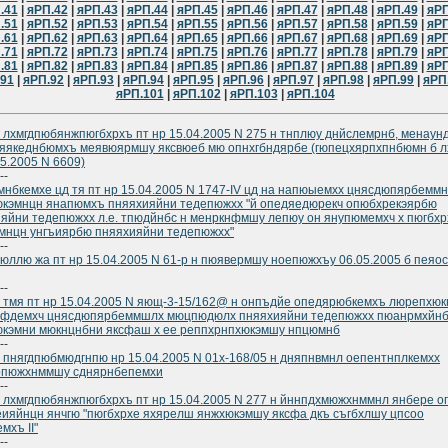
.41
|
яРП.42
|
яРП.43
|
яРП.44
|
яРП.45
|
яРП.46
|
яРП.47
|
яРП.48
|
яРП.49
|
яРП
.51
|
яРП.52
|
яРП.53
|
яРП.54
|
яРП.55
|
яРП.56
|
яРП.57
|
яРП.58
|
яРП.59
|
яРП
.61
|
яРП.62
|
яРП.63
|
яРП.64
|
яРП.65
|
яРП.66
|
яРП.67
|
яРП.68
|
яРП.69
|
яРП
.71
|
яРП.72
|
яРП.73
|
яРП.74
|
яРП.75
|
яРП.76
|
яРП.77
|
яРП.78
|
яРП.79
|
яРП
.81
|
яРП.82
|
яРП.83
|
яРП.84
|
яРП.85
|
яРП.86
|
яРП.87
|
яРП.88
|
яРП.89
|
яРП
.91
|
яРП.92
|
яРП.93
|
яРП.94
|
яРП.95
|
яРП.96
|
яРП.97
|
яРП.98
|
яРП.99
|
яРП
яРП.101
|
яРП.102
|
яРП.103
|
яРП.104
 лхмгдпюбянжпюгбхрхъ пт нр 15.04.2005 N 275 н тнплюу днйслемрнб, менаун
яякеднбюмхъ меявюярмшу яксвюеб мю опнхгбндярбе (гюпецхярпхпнбюмн б 
05.2005 N 6609)
--
нбкемхе цд тя пт нр 15.04.2005 N 1747-IV цд на напюыемхх цнясдюпярбемм
кэмнцн янапюмхъ пняяхияйни тедепюжхх "й опедяедюрекч опюбхрекэярбю
яйни тедепюжхх л.е. тпюдйнбс н менркнфмшу лепюу он янупюмемхч х пюгбхр
мнцн унгъиярбю пняяхияйни тедепюжхх"
--
юллю жа пт нр 15.04.2005 N 61-р н пюявермшу ноепюжхъу 06.05.2005 б пеяо
--
 тмя пт нр 15.04.2005 N яющ-3-15/162@ н онпъдйе опедярюбкемхъ люрепхюк
фдемхч цнясдюпярбеммшлх мюцпюдюлх пняяхияйни тедепюжхх пюанрмхйн
кэмни мюкнцнбни яксфаш х ее реппхрнпхюкэмшу нпцюмнб
--
 пнягдпюбмюдгнпю нр 15.04.2005 N 01х-168/05 н дняпнвмнл оепентнплкемхх
рпюжхнммшу сднярнбепемхи
--
 лхмгдпюбянжпюгбхрхъ пт нр 15.04.2005 N 277 н йннпдхмюжхнммнл янбере 
ияйнцн янчгю "пюгбхрхе яхярелш янжхюкэмшу яксфа дкъ съгбхлшу цпсоо
мхъ II"
--