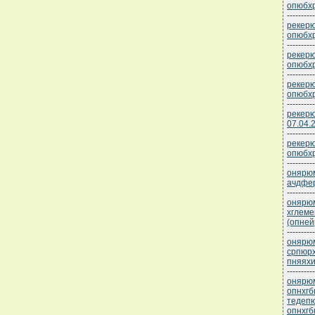
опюбхр
----------
рекерю
опюбхр
----------
рекерю
опюбхр
----------
рекерю
опюбхр
----------
рекерю
07.04.
----------
рекерю
опюбхр
----------
онярюм
ачдфер
----------
онярюм
хглеме
(опней
----------
онярюм
српюрх
пняяхи
----------
онярюм
опнхгб
тедеп
опнхгб