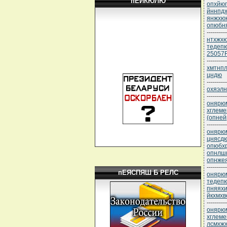
пЕЙКЮЛЮ
опхйюг
йннпд
янжхюк
опюбн
----------
нтхжхю
тедеп
25057
----------
хмтнпл
цндю
----------
охяэлн
----------
онярюм
хглеме
(опней
----------
онярюм
цнясд
опюбхр
опнлш
опнжея
----------
пЕЯСПЯШ Б РЕЛС
онярюм
тедепю
пняяхи
йкхмхв
----------
онярюм
хглеме
лсмхжх