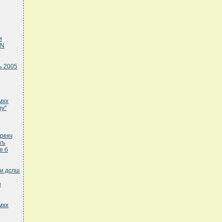
и
 N
ъ 2005
мхх
у"
рекч
хъ
е б
ни дслш
н
мхх