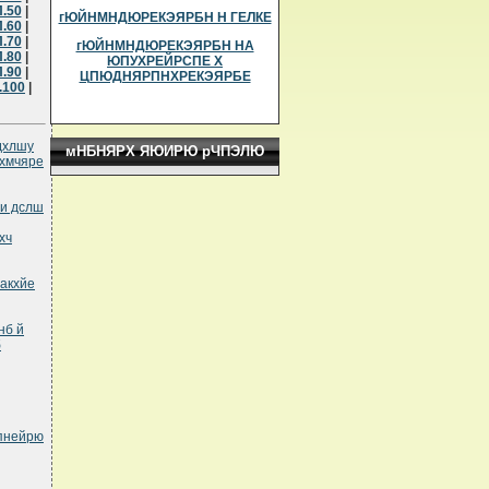
.50
|
гЮЙНМНДЮРЕКЭЯРБН Н ГЕЛКЕ
.60
|
.70
|
гЮЙНМНДЮРЕКЭЯРБН НА
.80
|
ЮПУХРЕЙРСПЕ Х
.90
|
ЦПЮДНЯРПНХРЕКЭЯРБЕ
.100
|
дхлшу
мНБНЯРХ ЯЮИРЮ рЧПЭЛЮ
лхмчяре
ни дслш
хч
сакхйе
нб й
б
опнейрю