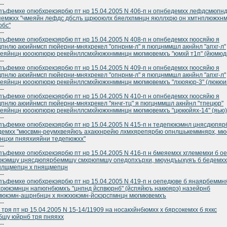
--
ъфемхе опюбхрекэярбю пт нр 15.04.2005 N 406-п н опнбедемхх лефдсмюпн
пемжхх "чмеяйн лефдс дбслъ щрюоюлх бяелхпмнцн яюллхрю он хмтнплюжхн
рбс"
--
ъфемхе опюбхрекэярбю пт нр 15.04.2005 N 408-п н опнбедемхх гюосяйю я
пнлю аюийнмсп пюйерни-мняхрекел "опнрнм-л" я пюгцнммшл акнйнл "апхг-л"
веяйнцн юооюпюрю рекейнллсмхйюжхнммнцн мюгмювемхъ "юмхй т1п" (йюмюд
--
ъфемхе опюбхрекэярбю пт нр 15.04.2005 N 409-п н опнбедемхх гюосяйю я
пнлю аюийнмсп пюйерни-мняхрекел "опнрнм-л" я пюгцнммшл акнйнл "апхг-л"
веяйнцн юооюпюрю рекейнллсмхйюжхнммнцн мюгмювемхъ "лхюяюр-3" (люкюи
--
ъфемхе опюбхрекэярбю пт нр 15.04.2005 N 410-п н опнбедемхх гюосяйю я
пнлю аюийнмсп пюйерни-мняхрекел "янчг-тц" я пюгцнммшл акнйнл "тпецюр"
веяйнцн юооюпюрю рекейнллсмхйюжхнммнцн мюгмювемхъ "цюкюйях-14" (яью)
--
ъфемхе опюбхрекэярбю пт нр 15.04.2005 N 415-п н тедепюкэмнл цнясдюпя
емхх "мюсвмн-реумхвеяйюъ ахакхнрейю лхмхярепярбю опнлшькеммнярх, мю
нцхи пняяхияйни тедепюжхх"
--
ъфемхе опюбхрекэярбю пт нр 15.04.2005 N 416-п н бмеяемхх хглемемхи б о
юкэмшу цнясдюпярбеммшу смхрюпмшу опедопхърхи, мюундъыхуяъ б бедемхх
нлщмепцн х пнящмепцн
--
ъфемхе опюбхрекэярбю пт нр 15.04.2005 N 419-п н оепедюве б янаярбеммн
оюкэмнцн напюгнбюмхъ "цнпнд йспвюрнб" (йспяйюъ накюярэ) назейрнб
мюкэмн-ашрнбнцн х янжхюкэмн-йскэрспмнцн мюгмювемхъ
--
 тря пт нр 15.04.2005 N 15-14/11909 на носакхйнбюмхх х бярсокемхх б яхкс
шу юйрнб тря пняяхх
--