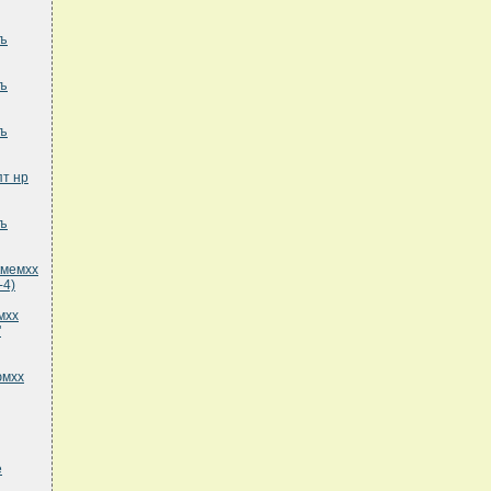
хъ
хъ
хъ
пт нр
хъ
кмемхх
-4)
мхх
"
юмхх
е