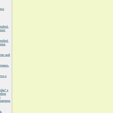
ярэ
ярйнб,
реи,
ярйнб,
реи,
элю црй
югюмхъ
трэ х
пйю" х
яйни
б
лхмчяре
хъ