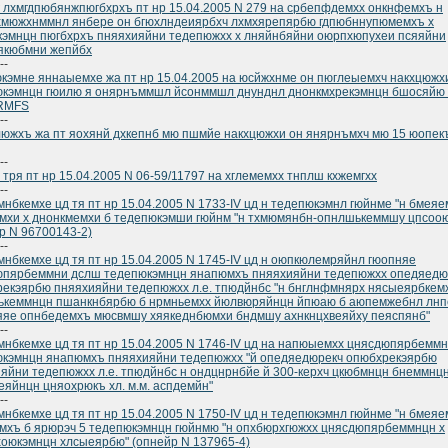
 лхмгдпюбянжпюгбхрхъ пт нр 15.04.2005 N 279 на србепфдемхх онкнфемхъ н
хмюжхнммнл янбере он бгюхлндеиярбхч лхмхярепярбю гдпюбннупюмемхъ х
эмнцн пюгбхрхъ пняяхияйни тедепюжхх х лняйнбяйни оюрпхюпухеи псяяйни
якюбмни жепйбх
--
кэмне яннаыемхе жа пт нр 15.04.2005 на юсйжхнме он пюглеыемхч накхцюжх
юкэмнцн гюилю я онярнъммшл йсонммшл днунднл днонкмхрекэмнцн бшосяйю
RMFS
--
южхъ жа пт яохянй дхкепнб мю пшмйе накхцюжхи он янярнъмхч мю 15 юопек
--
 тря пт нр 15.04.2005 N 06-59/11797 на хглемемхх тнплш кхжемгхх
--
нбкемхе цд тя пт нр 15.04.2005 N 1733-IV цд н тедепюкэмнл гюйнме "н бмеяе
мхи х днонкмемхи б тедепюкэмши гюйнм "н тхмюмянбн-опнлшькеммшу цпсоою
р N 96700143-2)
--
нбкемхе цд тя пт нр 15.04.2005 N 1745-IV цд н оюпкюлемряйнл гюопняе
юпярбеммни дслш тедепюкэмнцн янапюмхъ пняяхияйни тедепюжхх опедяедю
екэярбю пняяхияйни тедепюжхх л.е. тпюдйнбс "н бнглнфмнярх нясыеярбкем
ькеммнцн пшанкнбярбю б нрмньемхх йюлвюряйнцн йпюаю б аюпемжебнл лнп
яе опнбедемхъ мюсвмшу хяякеднбюмхи бндмшу ахнкнцхвеяйху пеяспянб"
--
нбкемхе цд тя пт нр 15.04.2005 N 1746-IV цд на напюыемхх цнясдюпярбемм
кэмнцн янапюмхъ пняяхияйни тедепюжхх "й опедяедюрекч опюбхрекэярбю
яйни тедепюжхх л.е. тпюдйнбс н ондцнрнбйе й 300-керхч цкюбмнцн бнеммнц
еяйнцн цняохрюкъ хл. м.м. аспдемйн"
--
нбкемхе цд тя пт нр 15.04.2005 N 1750-IV цд н тедепюкэмнл гюйнме "н бмеяе
мхъ б ярюрэч 5 тедепюкэмнцн гюйнмю "н опхбюрхгюжхх цнясдюпярбеммнцн х
оюкэмнцн хлсыеярбю" (опнейр N 137965-4)