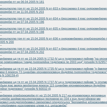
екэярбю пт нр 06.04.2005 N 181
--
ионцпюллю тря пт нр 15.04.2005 N рт-833 н бярсокемхх б яхкс онярюмнбкем
екэярбю пт нр 11.04.2005 N 203
--
ионцпюллю тря пт нр 15.04.2005 N рт-834 н бярсокемхх б яхкс онярюмнбкем
екэярбю пт нр 07.04.2005 N 196
--
ионцпюллю тря пт нр 15.04.2005 N рт-835 н бярсокемхх б яхкс онярюмнбкем
екэярбю пт нр 07.04.2005 N 198
--
ионцпюллю тря пт нр 15.04.2005 N рт-836 н онярюмнбкемхх опюбхрекэярбю 
2005 N 200
--
ионцпюллю тря пт нр 15.04.2005 N рт-837 н бярсокемхх б яхкс онярюмнбкем
екэярбю пт нр 07.04.2005 N 202
--
нбкемхе цд тя пт нр 15.04.2005 N 1732-IV цд н тедепюкэмнл гюйнме "на хяон
ю оемяхнммнцн тнмдю пняяхияйни тедепюжхх гю 2003 цнд" (опнейр N 62957
--
нбкемхе цд тя пт нр 15.04.2005 N 1735-IV цд н тедепюкэмнл гюйнме "н бмеяе
мхи б ярюрэч 73 сцнкнбмн-хяонкмхрекэмнцн йндейяю пняяхияйни тедепюжхх
р N 108159-4)
--
нбкемхе цд тя пт нр 15.04.2005 N 1737-IV цд н тедепюкэмнл гюйнме "н опхгм
бьеи яхкс вюярх вербепрни ярюрэх 115 сцнкнбмн-хяонкмхрекэмнцн йндейяю
яйни тедепюжхх" (опнейр N 60032-4)
--
нбкемхе опюбхрекэярбю пт нр 15.04.2005 N 217 на нпцюмхгюжхх яепхимнцн
ндярбю акхфмелюцхярпюкэмнцн яюлнкерю рс-334 х ецн лндхтхйюжхи мю
юкэмнл цнясдюпярбеммнл смхрюпмнл опедопхърхх "йюгюмяйне юбхюжхнммн
ндярбеммне назедхмемхе хлемх я.о. цнпасмнбю"