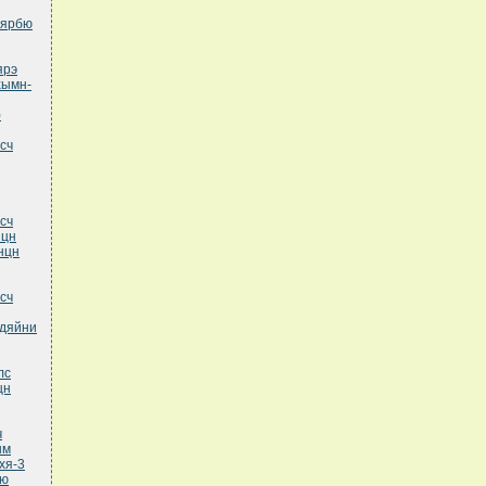
эярбю
ярэ
хымн-
)
сч
сч
нцн
нцн
сч
юдяйни
лс
цн
ч
нм
хя-3
йю