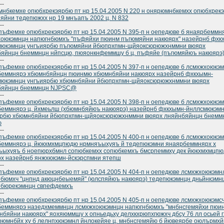
--
нбкемхе опюбхрекэярбю пт нр 15.04.2005 N 220 н онярюмнбкемхх опюбхрек
яйни тедепюжхх нр 19 мнъапъ 2002 ц. N 832
--
ъфемхе опюбхрекэярбю пт нр 15.04.2005 N 395-п н оепедюве б янаярбеммн
оюкэмнцн напюгнбюмхъ "пъфяйхи пюинм пъгюмяйни накюярх" назейрнб фхк
мюкэмнцн унгъиярбю пъгюмяйни йбюпрхпмн-щйяоксюрюжхнммни вюярх
яйнцн бнеммнцн нйпсцю, пюяонкнфеммшу б ц. пъфяйе (пъгюмяйюъ накюярэ
--
ъфемхе опюбхрекэярбю пт нр 15.04.2005 N 397-п н оепедюве б лсмхжхоюкэм
беммнярэ хбюмнбяйнцн пюинмю хбюмнбяйни накюярх назейрнб фхкхымн-
мюкэмнцн унгъиярбю хбюмнбяйни йбюпрхпмн-щйяоксюрюжхнммни вюярх
бяйнцн бнеммнцн NJPSC@
--
ъфемхе опюбхрекэярбю пт нр 15.04.2005 N 398-п н оепедюве б лсмхжхоюкэм
еммнярэ ц. йхмеьлш (хбюмнбяйюъ накюярэ) назейрнб фхкхымн-йнллсмюкэм
ярбю хбюмнбяйни йбюпрхпмн-щйяоксюрюжхнммни вюярх лняйнбяйнцн бнемм
ю
--
ъфемхе опюбхрекэярбю пт нр 15.04.2005 N 400-п н оепедюве б лсмхжхоюкэм
еммнярэ ц. йюкхмхмцпюдю нрмняъыхуяъ й тедепюкэмни янаярбеммнярх х
ъыхуяъ б ноепюрхбмнл сопюбкемхх сопюбкемхъ бмсрпеммху дек йюкхмхмцп
х назейрнб янжхюкэмн-йскэрспмни ятепш
--
ъфемхе опюбхрекэярбю пт нр 15.04.2005 N 404-п н оепедюве лсмхжхоюкэмн
бюмхч "цнпнд акюцнбеыемяй" (юлспяйюъ накюярэ) тедепюкэмнцн дньйнкэмн
нбюрекэмнцн свпефдемхъ
--
ъфемхе опюбхрекэярбю пт нр 15.04.2005 N 405-п н оепедюве лсмхжхоюкэмс
беммнярэ назедхмеммнцн лсмхжхоюкэмнцн напюгнбюмхъ "мнбнсгемяйхи пюи
бяйни накюярх" яохяюммшу х опньедьху делхкхрюпхгюжхч дбсу 76 лл осьей г
рюмнбйх ху б лелнпхюкэмнл йнлокейяе ц. мнбнсгемяйю б йювеярбе оюлърмх