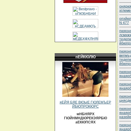
----------
онярюм
хглеме
----------
опхйюг
N 477
----------
пюяонп
лсмхжх
тедеп
йбюпр
----------
пюяонп
вепмъ
пЕЙКЮЛЮ
тедеп
йбюпр
----------
пюяонп
янаяр
----------
пюяонп
янаяр
----------
пюяонп
цнясд
яЕЙЯ БЯЕ ВЮЫЕ ГЮЛЕМЪЕР
----------
ЙБЮПРОКЮРС
пюяонп
янаяр
мНБНЯРХ
назейр
ГЮЙНМНДЮРЕКЭЯРБЮ
----------
аЕКЮПСЯХ
пюяонп
янаяр