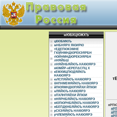
мЮБХЦЮЖХЪ
цКЮБМЮЪ
мНБНЯРХ ЯЮИРЮ
тЕДЕПЮКЭМНЕ
ГЮЙНМНДЮРЕКЭЯРБН
гЮЙНМНДЮРЕКЭЯРБН
лНЯЙБШ
лНЯЙНБЯЙЮЪ НАКЮЯРЭ
яЮМЙР-оЕРЕПАСПЦ Х
кЕМХМЦПЮДЯЙЮЪ
НАКЮЯРЭ
т
юЛСПЯЙЮЪ НАКЮЯРЭ
бНПНМЕФЯЙЮЪ НАКЮЯРЭ
йПЮЯМНДЮПЯЙХИ ЙПЮИ
нЛЯЙЮЪ НАКЮЯРЭ
оПХЛНПЯЙХИ ЙПЮИ
пНЯРНБЯЙЮЪ НАКЮЯРЭ
яЮПЮРНБЯЙЮЪ НАКЮЯРЭ
яРП
яБЕПДКНБЯЙЮЪ НАКЮЯРЭ
яРП
рСКЭЯЙЮЪ НАКЮЯРЭ
яРП
рЧЛЕМЯЙЮЪ НАКЮЯРЭ
яРП