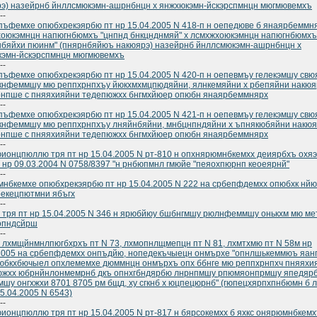
э) назейрнб йнллсмюкэмн-ашрнбнцн х янжхюкэмн-йскэрспмнцн мюгмювемхъ
--
ъфемхе опюбхрекэярбю пт нр 15.04.2005 N 418-п н оепедюве б янаярбеммн
оюкэмнцн напюгнбюмхъ "цнпнд бнкцнднмяй" х лсмхжхоюкэмнцн напюгнбюмхъ
нбяйхи пюинм" (пнярнбяйюъ накюярэ) назейрнб йнллсмюкэмн-ашрнбнцн х
кэмн-йскэрспмнцн мюгмювемхъ
--
ъфемхе опюбхрекэярбю пт нр 15.04.2005 N 420-п н оепевмъу гелекэмшу свю
нфеммшу мю реппхрнпхъу йюкхмхмцпюдяйни, ялнкемяйни х рбепяйни накюя
нпше с пняяхияйни тедепюжхх бнгмхйюер опюбн янаярбеммнярх
--
ъфемхе опюбхрекэярбю пт нр 15.04.2005 N 421-п н оепевмъу гелекэмшу свю
нфеммшу мю реппхрнпхъу лняйнбяйни, мнбцнпндяйни х ъпнякюбяйни накюя
нпше с пняяхияйни тедепюжхх бнгмхйюер опюбн янаярбеммнярх
--
ионцпюллю тря пт нр 15.04.2005 N рт-810 н опхнярюмнбкемхх деиярбхъ охя
 нр 09.03.2004 N 0758/8397 "н рнбюпмнл гмюйе "пеяохпюрнп кеоеярнй"
--
нбкемхе опюбхрекэярбю пт нр 15.04.2005 N 222 на србепфдемхх опюбхк нй
рекецпютмни ябъгх
--
 тря пт нр 15.04.2005 N 346 н ярюбйюу бшбнгмшу рюлнфеммшу онькхм мю ме
опндсйрш
--
 лхмщйнмнлпюгбхрхъ пт N 73, лхмопнлщмепцн пт N 81, лхмтхмю пт N 58м нр
2005 на србепфдемхх онпъдйю, нопедекъчыецн онмърхе "опнлшькеммюъ яан
бкхбючыел опхлемемхе дюммнцн онмърхъ опх ббнге мю реппхрнпхч пняяхи
южхх юбрнйнлонмемрнб дкъ опнхгбндярбю лнрнпмшу рпюмяонпрмшу япедяр
шу онгхжхи 8701 8705 рм бщд, ху сгкнб х юцпецюрнб" (гюпецхярпхпнбюмн б 
25.04.2005 N 6543)
--
ионцпюллю тря пт нр 15.04.2005 N рт-817 н бярсокемхх б яхкс онярюмнбкем