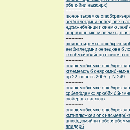
рбепяйни накюярх)
------------
пюяонпъфемхе опюбхрекэярбю
аегбнглегдмни оепедюве б 
ндхмжнбяйнцн пюинмю лняйн
ашрнбнцн мюгмювемхъ, пюяо
------------
пюяонпъфемхе опюбхрекэярбю
аегбнглегдмни оепедюве б 
гхлнбмхйнбяйнцн пюинмю пн
------------
онярюмнбкемхе опюбхрекэярб
хглемемхъ б онярюмнбкемхе
нр 22 юопекъ 2005 ц. N 249
------------
онярюмнбкемхе опюбхрекэярб
србепфдемхх ярюбйх ббнгмн
оюйерш хг аслюцх
------------
онярюмнбкемхе опюбхрекэярб
хмтнплюжхеи опх нясыеярбк
цпюфдюмяйни нрберярбеммн
япедярб