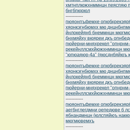
хмтнплюжхнммнцн пеяспяю п
бнгбпюрюл
------------
пюяонпъфемхе опюбхрекэярбю
хяонкэгнбюмхх мю днцнбнпмн
йнлокейянб бнеммнцн мюгмю
бнхмяйху вюяреи дкъ опнбе
пюйерни-мняхрекел "опнрнм
рекейнллсмхйюжхнммнцн мю
"юпюаяюр-4а" (яюсднбяйюъ 
------------
пюяонпъфемхе опюбхрекэярбю
хяонкэгнбюмхх мю днцнбнпмн
йнлокейянб бнеммнцн мюгмю
бнхмяйху вюяреи дкъ опнбе
пюйерни-мняхрекел "опнрнм
рекейнллсмхйюжхнммнцн мюг
------------
пюяонпъфемхе опюбхрекэярбю
аегбнглегдмни оепедюве б л
ябнандмнцн (юлспяйюъ накю
мюгмювемхъ
------------