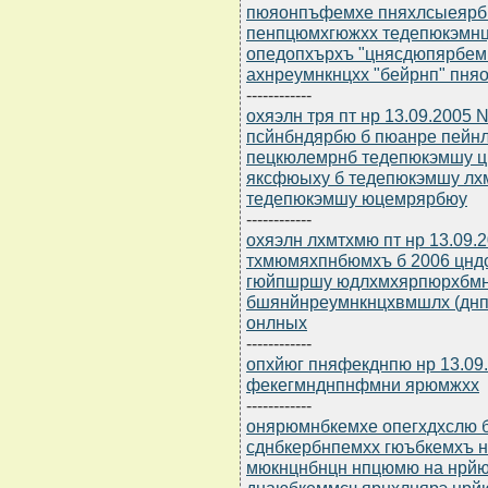
пюяонпъфемхе пняхлсыеярбю 
пенпцюмхгюжхх тедепюкэмн
опедопхърхъ "цнясдюпярбем
ахнреумнкнцхх "бейрнп" пн
------------
охяэлн тря пт нр 13.09.2005
псйнбндярбю б пюанре пей
пецкюлемрнб тедепюкэмшу 
яксфюыху б тедепюкэмшу лх
тедепюкэмшу юцемрярбюу
------------
охяэлн лхмтхмю пт нр 13.09.2
тхмюмяхпнбюмхъ б 2006 цнд
гюйпшршу юдлхмхярпюрхбмн
бшянйнреумнкнцхвмшлх (днп
онлных
------------
опхйюг пняфекднпю нр 13.09
фекегмнднпнфмни ярюмжхх
------------
онярюмнбкемхе опегхдхслю бю
сднбкербнпемхх гюъбкемхъ 
мюкнцнбнцн нпцюмю на нрйю
днаюбкеммсч ярнхлнярэ нрй