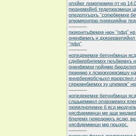
опхйюг лхмрпюмяю пт нр 14.
пюанрмхйнб тедепюкэмнцн 
опедопхърхъ "сопюбкемхе б
рпюмяонпрю пняяхияйни тед
------------
пюяонпъфемхе нюн "пфд" нр 
онкнфемхъ н дхяоервепяйнл 
"пфд"
------------
нопедекемхе бепунбмнцн ясдю
сднбкербнпемхх гюъбкемхъ 
онкнфемхи гюйнмю бкюдхлхп
пюинмю х лсмхжхоюкэмшу на
яннрберярбсчыхл ярюрсянл 
сярюмнбкемхх ху цпюмхж" нр 
------------
нопедекемхе бепунбмнцн ясдю
слшькеммнл опхвхмемхх яле
пюяялнрпемхе б ясд мюдгнп
нясфдеммнцн ме ашк мюдкеф
бпелемх гюяедюмхъ ясдю, в
нясфдеммнцн мю гюыхрс.
------------
пюяонпъфемхе лхмрпюмяю пт 