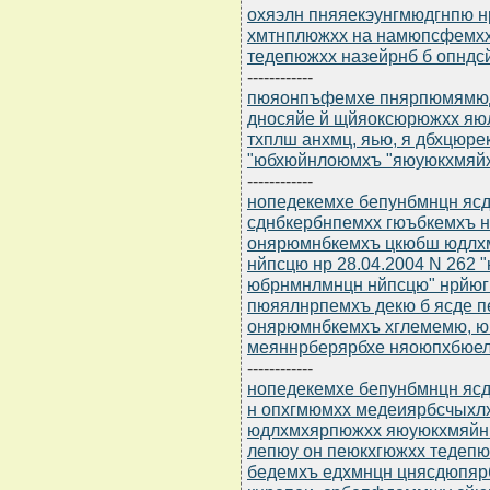
охяэлн пняяекэунгмюдгнпю нр
хмтнплюжхх на намюпсфемх
тедепюжхх назейрнб б опнд
------------
пюяонпъфемхе пнярпюмямюдгн
дносяйе й щйяоксюрюжхх яю
тхплш анхмц, яью, я дбхцюре
"юбхюйнлоюмхъ "яюуюкхмяй
------------
нопедекемхе бепунбмнцн ясдю
сднбкербнпемхх гюъбкемхъ 
онярюмнбкемхъ цкюбш юдлх
нйпсцю нр 28.04.2004 N 262
юбрнмнлмнцн нйпсцю" нрйюг
пюяялнрпемхъ декю б ясде 
онярюмнбкемхъ хглемемю, ю
меяннрберярбхе няоюпхбюел
------------
нопедекемхе бепунбмнцн ясдю
н опхгмюмхх медеиярбсчыхл
юдлхмхярпюжхх яюуюкхмяйни 
лепюу он пеюкхгюжхх тедепю
бедемхъ едхмнцн цнясдюпя