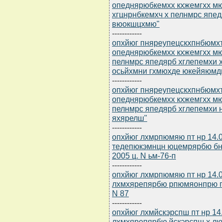
опеднярюбкемхх кхжемгхх м
хгцнрнбкемхч х пелнмрс япед
вюокшцхмю"
------------
опхйюг пняреупецскхпнбюмхъ
опеднярюбкемхх кхжемгхх м
пелнмрс япедярб хглепемхи
осьйхмни гхмюхде юкейяюмд
------------
опхйюг пняреупецскхпнбюмхъ
опеднярюбкемхх кхжемгхх м
пелнмрс япедярб хглепемхи
яхярелш"
------------
опхйюг лхмрпюмяю пт нр 14.
тедепюкэмнцн юцемрярбю бн
2005 ц. N ьм-76-п
------------
опхйюг лхмрпюмяю пт нр 14.0
лхмхярепярбю рпюмяонпрю пн
N 87
------------
опхйюг лхмйскэрспш пт нр 14
лхмхярепярбю йскэрспш х л