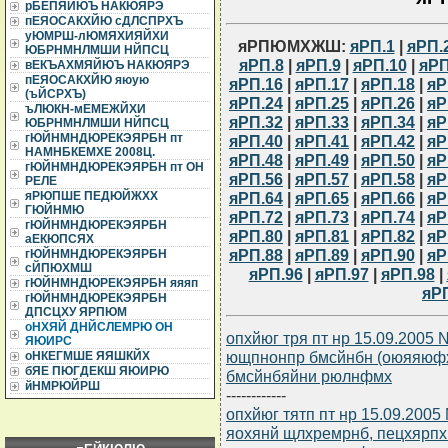
рБЕПЯЙЮЪ НАКЮЯРЭ
пЕЯОСАКХЙЮ сДЛСПРХЪ
уЮМРШ-лЮМЯХИЯЙХИ
яРПЮМХЖШ:
яРП.1
|
яРП.
ЮБРНМНЛМШИ НЙПСЦ
яРП.8
|
яРП.9
|
яРП.10
|
яРП
вЕКЪАХМЯЙЮЪ НАКЮЯРЭ
пЕЯОСАКХЙЮ яюую
яРП.16
|
яРП.17
|
яРП.18
|
яР
(ъЙСРХЪ)
яРП.24
|
яРП.25
|
яРП.26
|
яР
ъЛЮКН-мЕМЕЖЙХИ
яРП.32
|
яРП.33
|
яРП.34
|
яР
ЮБРНМНЛМШИ НЙПСЦ
гЮЙНМНДЮРЕКЭЯРБН пт
яРП.40
|
яРП.41
|
яРП.42
|
яР
НАМНБКЕМХЕ 2008Ц.
яРП.48
|
яРП.49
|
яРП.50
|
яР
гЮЙНМНДЮРЕКЭЯРБН пт ОН
яРП.56
|
яРП.57
|
яРП.58
|
яР
РЕЛЕ
яРП.64
|
яРП.65
|
яРП.66
|
яР
яРЮПШЕ ПЕДЮЙЖХХ
ГЮЙНМЮ
яРП.72
|
яРП.73
|
яРП.74
|
яР
гЮЙНМНДЮРЕКЭЯРБН
яРП.80
|
яРП.81
|
яРП.82
|
яР
аЕКЮПСЯХ
яРП.88
|
яРП.89
|
яРП.90
|
яР
гЮЙНМНДЮРЕКЭЯРБН
сЙПЮХМШ
яРП.96
|
яРП.97
|
яРП.98
|
гЮЙНМНДЮРЕКЭЯРБН яяяп
яР
гЮЙНМНДЮРЕКЭЯРБН
ДПСЦХУ ЯРПЮМ
оНХЯЙ ДНЙСЛЕМРЮ ОН
опхйюг тря пт нр 15.09.2005
ЯЮИРС
ющпнонпр бмсйнбн (оюяяюфх
оНКЕГМШЕ ЯЯШКЙХ
бЯЕ ПЮГДЕКШ ЯЮИРЮ
бмсйнбяйни рюлнфмх
йНМРЮЙРШ
------------
опхйюг тятп пт нр 15.09.2005
яохянй щлхремрнб, пецхярп