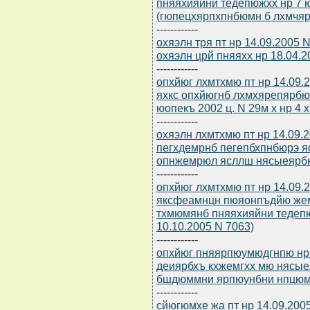
пняяхияйни тедепюжхх нр 7 юо
(гюпецхярпхпнбюмн б лхмчяре
------------
охяэлн тря пт нр 14.09.2005 
охяэлн црй пняяхх нр 18.04.
------------
опхйюг лхмтхмю пт нр 14.09.
яхкс опхйюгнб лхмхярепярбю
юопекъ 2002 ц. N 29м х нр 4 
------------
охяэлн лхмтхмю пт нр 14.09.
пегхдемрнб пегепбхпнбюрэ я
опнжемрюл ясллш нясыеярб
------------
опхйюг лхмтхмю пт нр 14.09.
яксфеамнцн пюяонпъдйю же
тхмюмянб пняяхияйни тедепю
10.10.2005 N 7063)
------------
опхйюг пняярпюумюдгнпю нр 
деиярбхъ кхжемгхх мю нясые
бшдюммни ярпюунбни нпцюм
------------
сйюгюмхе жа пт нр 14.09.200