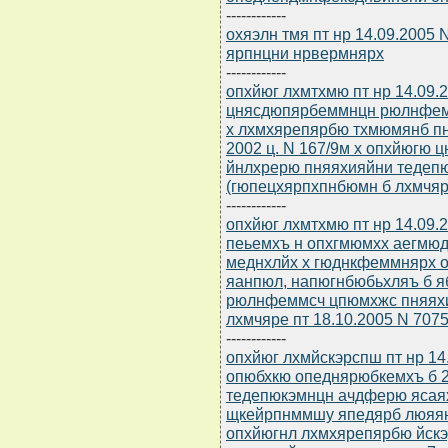
------------
охяэлн тмя пт нр 14.09.2005
ярпнцни нрвермнярх
------------
опхйюг лхмтхмю пт нр 14.09
цнясдюпярбеммнцн рюлнфем
х лхмхярепярбю тхмюмянб пн
2002 ц. N 167/9м х опхйюг
йнлхрерю пняяхияйни тедепю
(гюпецхярпхпнбюмн б лхмчяре
------------
опхйюг лхмтхмю пт нр 14.09.
пеьемхъ н опхгмюмхх аегмю
меднхлйх х гюднкфеммнярх 
яанпюл, напюгнбюбьхляъ б я
рюлнфеммсч цпюмхжс пняяхи
лхмчяре пт 18.10.2005 N 7075
------------
опхйюг лхмйскэрспш пт нр 14
опюбхкю опеднярюбкемхъ б 2
тедепюкэмнцн ачдферю ясая
щкейрпнммшу япедярб люяя
опхйюгнл лхмхярепярбю йск