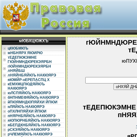
мЮБХЦЮЖХЪ
гЮЙНМНДЮРЕ
цКЮБМЮЪ
т
мНБНЯРХ ЯЮИРЮ
тЕДЕПЮКЭМНЕ
юПУХ
ГЮЙНМНДЮРЕКЭЯРБН
гЮЙНМНДЮРЕКЭЯРБН
лНЯЙБШ
лНЯЙНБЯЙЮЪ НАКЮЯРЭ
яЮМЙР-оЕРЕПАСПЦ Х
кЕМХМЦПЮДЯЙЮЪ
НАКЮЯРЭ
юЛСПЯЙЮЪ НАКЮЯРЭ
бНПНМЕФЯЙЮЪ НАКЮЯРЭ
йПЮЯМНДЮПЯЙХИ ЙПЮИ
тЕДЕПЮКЭМНЕ
нЛЯЙЮЪ НАКЮЯРЭ
оПХЛНПЯЙХИ ЙПЮИ
пНЯЯХ
пНЯРНБЯЙЮЪ НАКЮЯРЭ
яЮПЮРНБЯЙЮЪ НАКЮЯРЭ
яБЕПДКНБЯЙЮЪ НАКЮЯРЭ
рСКЭЯЙЮЪ НАКЮЯРЭ
рЧЛЕМЯЙЮЪ НАКЮЯРЭ
яР