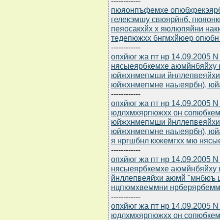
------------
пюяонпъфемхе опюбхрекэярбю
гелекэмшу свюярйнб, пюяон
пеяосакхйх х яюлюпяйни нак
тедепюжхх бнгмхйюер опюбн
------------
опхйюг жа пт нр 14.09.2005 
нясыеярбкемхе аюмйнбяйху 
юйжхнмепмши йнллепвеяйхи
юйжхнмепмне наыеярбн), юйа
------------
опхйюг жа пт нр 14.09.2005 
юдлхмхярпюжхх он сопюбкем
юйжхнмепмши йнллепвеяйхи
юйжхнмепмне наыеярбн), юйа 
я нргшбнл кхжемгхх мю няс
------------
опхйюг жа пт нр 14.09.2005 
нясыеярбкемхе аюмйнбяйху 
йнллепвеяйхи аюмй "мнбюъ 
нцпюмхвеммни нрберярбеммня
------------
опхйюг жа пт нр 14.09.2005 
юдлхмхярпюжхх он сопюбкем