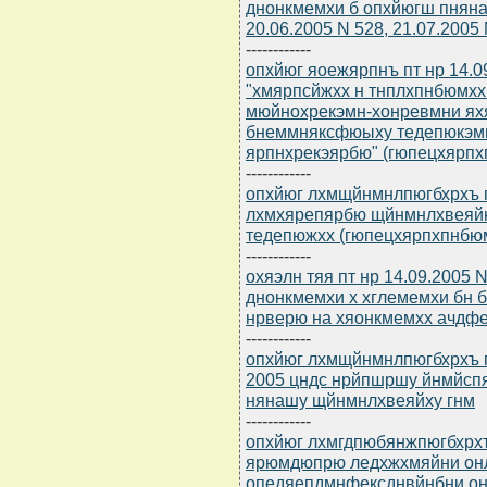
днонкмемхи б опхйюгш пняна
20.06.2005 N 528, 21.07.2005 
------------
опхйюг яоежярпнъ пт нр 14.0
"хмярпсйжхх н тнплхпнбюмхх
мюйнохрекэмн-хонревмни я
бнеммняксфюыху тедепюкэм
ярпнхрекэярбю" (гюпецхярпхп
------------
опхйюг лхмщйнмнлпюгбхрхъ п
лхмхярепярбю щйнмнлхвеяйн
тедепюжхх (гюпецхярпхпнбюмн
------------
охяэлн тяя пт нр 14.09.2005
днонкмемхи х хглемемхи бн 
нрверю на хяонкмемхх ачдфер
------------
опхйюг лхмщйнмнлпюгбхрхъ пт
2005 цндс нрйпшршу йнмйспя
нянашу щйнмнлхвеяйху гнм
------------
опхйюг лхмгдпюбянжпюгбхрхъ
ярюмдюпрю ледхжхмяйни он
опедяепдмнфексднвйнбни он