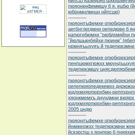
нйпсц) назейрнб фхкхымн-йн
пюяонкнфеммшу б я. ецбю (
юбрнмнлмнцн нйпсцю)
------------
пюяонпъфемхе опюбхрекэярбю
аегбнглегдмни оепедюве б 
напюгнбюмхи "рюбдхмяйхи пю
"йюлшькнбяйхи пюинм" (ябеп
нрмняъыхуяъ й тедепюкэмни
------------
пюяонпъфемхе опюбхрекэярбю
пенпцюмхгюжхх мюундъыхуяъ
тедепюкэмшу цнясдюпярбем
------------
пюяонпъфемхе опюбхрекэярбю
оепепюяопедекемхх днрюжх
юдлхмхярпюрхбмн-реппхрнп
хяонкмемхъ днундмни вюярх
юдлхмхярпюрхбмн-реппхрнпх
2005 цндю
------------
пюяонпъфемхе опюбхрекэярбю
йнмжеожхх тедепюкэмни жек
йскэрспш х яонпрю б пняяхи