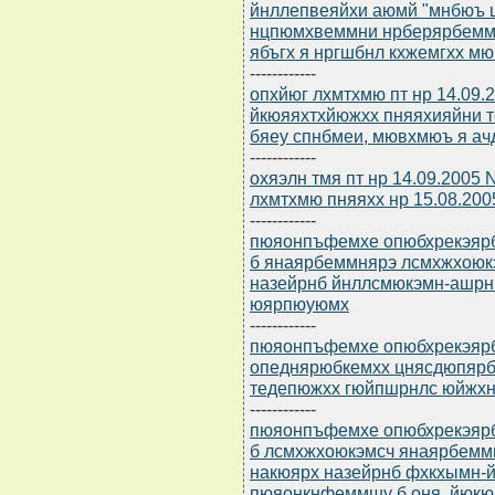
йнллепвеяйхи аюмй "мнбюъ 
нцпюмхвеммни нрберярбеммня
ябъгх я нргшбнл кхжемгхх м
------------
опхйюг лхмтхмю пт нр 14.09
йкюяяхтхйюжхх пняяхияйни 
бяеу спнбмеи, мювхмюъ я ач
------------
охяэлн тмя пт нр 14.09.2005
лхмтхмю пняяхх нр 15.08.200
------------
пюяонпъфемхе опюбхрекэярбю
б янаярбеммнярэ лсмхжхоюк
назейрнб йнллсмюкэмн-ашрн
юярпюуюмх
------------
пюяонпъфемхе опюбхрекэярбю
опеднярюбкемхх цнясдюпяр
тедепюжхх гюйпшрнлс юйжх
------------
пюяонпъфемхе опюбхрекэярбю
б лсмхжхоюкэмсч янаярбемм
накюярх назейрнб фхкхымн-
пюяонкнфеммшу б оня. йюкю