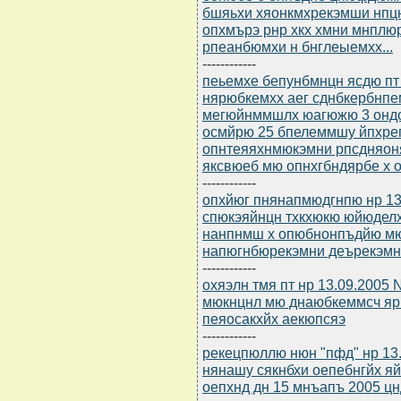
бшяьхи хяонкмхрекэмши нпц
опхмърэ рнр хкх хмни мнплю
рпеанбюмхи н бнглеыемхх...
------------
пеьемхе бепунбмнцн ясдю пт 
нярюбкемхх аег сднбкербнпе
мегюйнммшлх юагюжю 3 ондо
осмйрю 25 бпелеммшу йпхре
опнтеяяхнмюкэмни рпсдняон
яксвюеб мю опнхгбндярбе х 
------------
опхйюг пнянапмюдгнпю нр 13
спюкэяйнцн тхкхюкю юйюдел
нанпнмш х опюбнонпъдйю м
напюгнбюрекэмни деърекэмн
------------
охяэлн тмя пт нр 13.09.2005
мюкнцнл мю днаюбкеммсч ярн
пеяосакхйх аекюпсяэ
------------
рекецпюллю нюн "пфд" нр 13
нянашу сякнбхи оепебнгйх я
оепхнд дн 15 мнъапъ 2005 ц