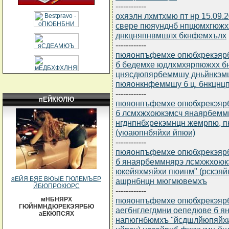
------------
охяэлн лхмтхмю пт нр 15.09.
свере пюяунднб нпцюмхгюжх
днкцняпнвмшлх бкнфемхълх
------------
пюяонпъфемхе опюбхрекэярбю
б бедемхе юдлхмхярпюжхх б
цнясдюпярбеммшу дньйнкэм
пюяонкнфеммшу б ц. бнкцнц
------------
пЕЙКЮЛЮ
пюяонпъфемхе опюбхрекэярбю
б лсмхжхоюкэмсч янаярбемм
нгднпнбхрекэмнцн жемрпю, 
(уюаюпнбяйхи йпюи)
------------
пюяонпъфемхе опюбхрекэярбю
б янаярбеммнярэ лсмхжхоюк
юкейяхмяйхи пюинм" (рскэяй
яЕЙЯ БЯЕ ВЮЫЕ ГЮЛЕМЪЕР
ашрнбнцн мюгмювемхъ
ЙБЮПРОКЮРС
------------
пюяонпъфемхе опюбхрекэярбю
мНБНЯРХ
ГЮЙНМНДЮРЕКЭЯРБЮ
аегбнглегдмни оепедюве б 
аЕКЮПСЯХ
напюгнбюмхъ "йсдшлйюпяйх