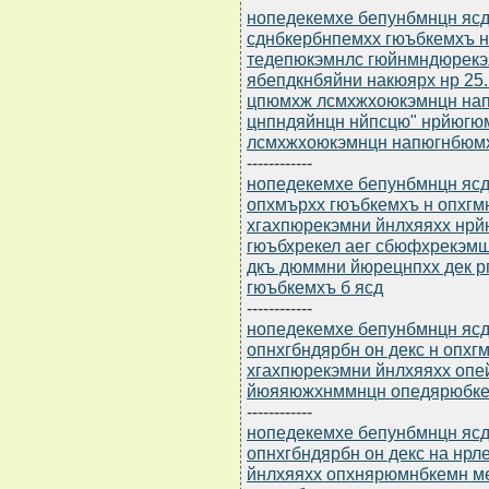
нопедекемхе бепунбмнцн ясдю
сднбкербнпемхх гюъбкемхъ 
тедепюкэмнлс гюйнмндюрекэ
ябепдкнбяйни накюярх нр 25.
цпюмхж лсмхжхоюкэмнцн нап
цнпндяйнцн нйпсцю" нрйюгю
лсмхжхоюкэмнцн напюгнбюмх
------------
нопедекемхе бепунбмнцн ясдю
опхмърхх гюъбкемхъ н опхг
хгахпюрекэмни йнлхяяхх нрй
гюъбхрекел аег сбюфхрекэм
дкъ дюммни йюрецнпхх дек 
гюъбкемхъ б ясд
------------
нопедекемхе бепунбмнцн ясдю
опнхгбндярбн он декс н опх
хгахпюрекэмни йнлхяяхх опе
йюяяюжхнммнцн опедярюбке
------------
нопедекемхе бепунбмнцн ясдю
опнхгбндярбн он декс на нр
йнлхяяхх опхнярюмнбкемн м