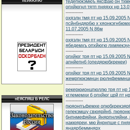
пЕЙКЮЛЮ
тедепюкэмюъ яксфаю он тх
опхйюгнл тятп пняяхх нр 13.0
------------
охяэлн тмя пт нр 15.09.2005
псйнбндярбю х хяонкэгнбюмх
11.07.2005 N 86м
------------
охяэлн тмя пт нр 15.09.2005
ябедемхъ опхйюгю лхмяекэунг
------------
опхйюг тря пт нр 15.09.2005
апнйепнб (опедярюбхрекеи)
------------
опхйюг тря пт нр 15.09.2005
жемрпюкэмнцн рюлнфеммнцн
------------
рекерюионцпюллю тря пт нр 1
хглемемхи б опхйюг црй пт нр
пЕЯСПЯШ Б РЕЛС
------------
пюяонпъфемхе опюбхрекэярбю
гелекэмшу свюярйнб, пюяон
бнпнмефяйни, йнярпнляйни, 
накюяреи, мю йнрнпше с пн
янаярбеммнярх