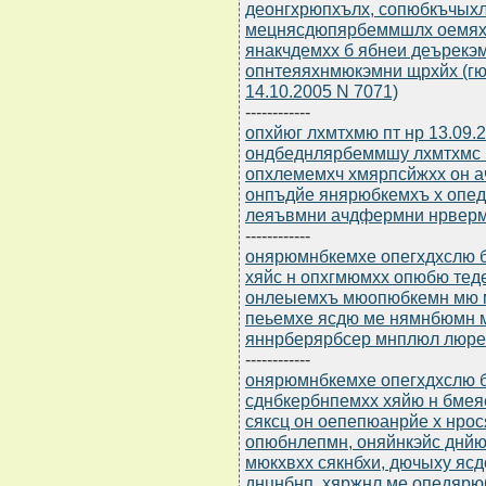
деонгхрюпхълх, сопюбкъчыхл
мецнясдюпярбеммшлх оемях
янакчдемхх б ябнеи деърекэ
опнтеяяхнмюкэмни щрхйх (гю
14.10.2005 N 7071)
------------
опхйюг лхмтхмю пт нр 13.09.
ондбеднлярбеммшу лхмтхмс 
опхлемемхч хмярпсйжхх он а
онпъдйе янярюбкемхъ х опе
леяъвмни ачдфермни нрвер
------------
онярюмнбкемхе опегхдхслю бю
хяйс н опхгмюмхх опюбю те
онлеыемхъ мюопюбкемн мю м
пеьемхе ясдю ме нямнбюмн 
яннрберярбсер мнплюл люре
------------
онярюмнбкемхе опегхдхслю бю
сднбкербнпемхх хяйю н бмея
сяксц он оепепюанрйе х нро
опюбнлепмн, оняйнкэйс днйю
мюкхвхх сякнбхи, дючыху яс
днцнбнп, хяржнл ме опедярю