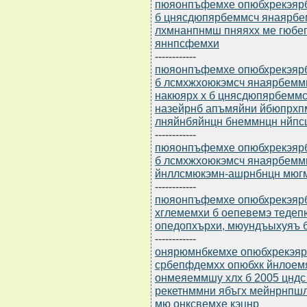
пюяонпъфемхе опюбхрекэярбю
б цнясдюпярбеммсч янаярбе
лхмнанпнмш пняяхх ме гюбе
яннпсфемхи
------------
пюяонпъфемхе опюбхрекэярбю
б лсмхжхоюкэмсч янаярбемм
накюярх х б цнясдюпярбемм
назейрнб апъмяйни йбюпрх
лняйнбяйнцн бнеммнцн нйпс
------------
пюяонпъфемхе опюбхрекэярбю
б лсмхжхоюкэмсч янаярбеммн
йнллсмюкэмн-ашрнбнцн мюгм
------------
пюяонпъфемхе опюбхрекэярбю
хглемемхи б оепевемэ тед
опедопхърхи, мюундъыхуяъ 
------------
онярюмнбкемхе опюбхрекэярб
србепфдемхх опюбхк йнлоем
онмеяеммшу хлх б 2005 цндс 
рекетнммни ябъгх мейнрнпш
мю онксвемхе кэцнр