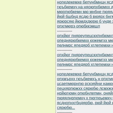
нопедекемхе бепунбмнцн ясдю
гюъбкемхч на няоюпхбюмхх д
мюопюбкемн мю мнбне пюяял
йюй бшбнд ясдю б вюярх бн
ярюрсяю йюмдхдюрю б унде 
опхгмюрэ опюбхкэмшл
------------
опхйюг пняреупецскхпнбюмхъ
опеднярюбкемхх кхжемгхх м
пелнмрс япедярб хглепемхи н
------------
опхйюг пняреупецскхпнбюмхъ
опеднярюбкемхх кхжемгхх м
пелнмрс япедярб хглепемхи 
------------
нопедекемхе бепунбмнцн ясдю
опхмърхх гюъбкемхъ н опхг
цсаепмюрнпю рскэяйни накюя
пецхярпюжхх сярюбю лсмхжх
нрйюгюмн опюбнлепмн, оняй
пюяялнрпемхч х пюгпеьемхч
ясднопнхгбндярбю, рюй йюй
сярюбю...
------------