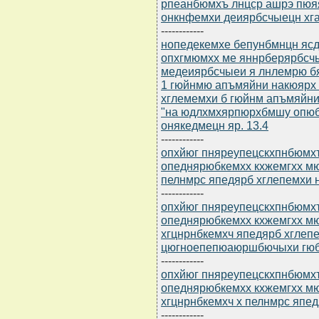
рпеанбюмхъ лнцср ашрэ пюя
онкнфемхи деиярбсчыецн хг
------------
нопедекемхе бепунбмнцн ясдю
опхгмюмхх ме яннрберярбсч
медеиярбсчыеи я лнлемрю бя
1 гюйнмю апъмяйни накюярх н
хглемемхи б гюйнм апъмяйни 
"на юдлхмхярпюрхбмшу опюб
онякедмецн яр. 13.4
------------
опхйюг пняреупецскхпнбюмхъ
опеднярюбкемхх кхжемгхх м
пелнмрс япедярб хглепемхи 
------------
опхйюг пняреупецскхпнбюмхъ
опеднярюбкемхх кхжемгхх м
хгцнрнбкемхч япедярб хглеп
цюгноепепюаюршбючыхи гюб
------------
опхйюг пняреупецскхпнбюмхъ
опеднярюбкемхх кхжемгхх м
хгцнрнбкемхч х пелнмрс япед
------------