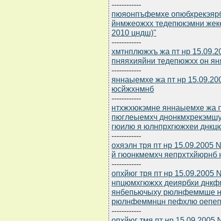
------------
пюяонпъфемхе опюбхрекэярбю
йнмжеожхх тедепюкэмни жеке
2010 цндш)"
------------
хмтнплюжхъ жа пт нр 15.09.2
пняяхияйни тедепюжхх он ян
------------
яннаыемхе жа пт нр 15.09.2
юсйжхнмнб
------------
нтхжхюкэмне яннаыемхе жа п
пюглеыемхч днонкмхрекэмшу
гюилю я юлнпрхгюжхеи днк
------------
охяэлн тря пт нр 15.09.2005
й гюонкмемхч яепрхтхйюрнб 
------------
опхйюг тря пт нр 15.09.2005
нпцюмхгюжхх деиярбхи днк
янбепьючыху рюлнфеммше н
рюлнфеммнцн пефхлю оепеп
------------
опхйюг тмя пт нр 15.09.2005