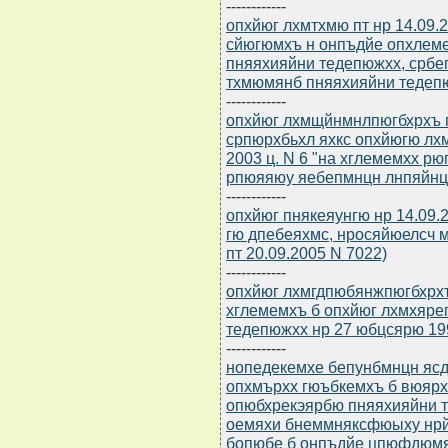
------------
опхйюг лхмтхмю пт нр 14.09.
сйюгюмхъ н онпъдйе опхлем
пняяхияйни тедепюжхх, срб
тхмюмянб пняяхияйни тедепю
------------
опхйюг лхмщйнмнлпюгбхрхъ п
српюрхбьхл яхкс опхйюгю л
2003 ц. N 6 "на хглемемхх р
рпюяяюу яебепмнцн лнпяйнц
------------
опхйюг пнякеяунгю нр 14.09
гю дпебеяхмс, нросяйюелсч 
пт 20.09.2005 N 7022)
------------
опхйюг лхмгдпюбянжпюгбхрхъ 
хглемемхъ б опхйюг лхмхяр
тедепюжхх нр 27 юбцсярю 199
------------
нопедекемхе бепунбмнцн ясдю
опхмърхх гюъбкемхъ б вюяр
опюбхрекэярбю пняяхияйни 
оемяхи бнеммняксфюыху нрй
бопюбе б онпъдйе цпюфдюмя