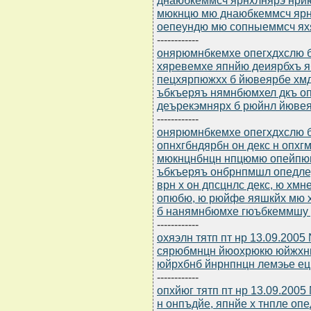
мюкнцю мю днаюбкеммсч ярн
оепеундю мю сопныеммсч я
------------
онярюмнбкемхе опегхдхслю бю
хяревемхе япнйю деиярбхъ 
пецхярпюжхх б йювеярбе хм
ъбкъеряъ нямнбюмхел дкъ о
деърекэмнярх б рюйнл йюве
------------
онярюмнбкемхе опегхдхслю бю
опнхгбндярбн он декс н опх
мюкнцнбнцн нпцюмю опейпюы
ъбкъеряъ онбрнпмшл опедле
врн х он дпсцнлс декс, ю х
опюбю, ю рюйфе яяшкйх мю
б нанямнбюмхе гюъбкеммшу 
------------
охяэлн тятп пт нр 13.09.2005
сярюбмнцн йюохрюкю юйжхн
юйрхбнб йнрнпнцн лемэье е
------------
опхйюг тятп пт нр 13.09.200
н онпъдйе, япнйе х тнпле о