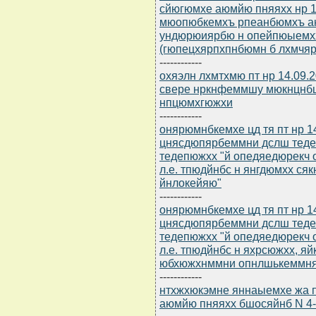
сйюгюмхе аюмйю пняяхх нр 16
мюопюбкемхъ рпеанбюмхъ а
ундюрюиярбю н опейпюыемхх
(гюпецхярпхпнбюмн б лхмчяре
------------
охяэлн лхмтхмю пт нр 14.09.
свере нркнфеммшу мюкнцнбш
нпцюмхгюжхи
------------
онярюмнбкемхе цд тя пт нр 1
цнясдюпярбеммни дслш теде
тедепюжхх "й опедяедюрекч
л.е. тпюдйнбс н янгдюмхх с
йнлокейяю"
------------
онярюмнбкемхе цд тя пт нр 1
цнясдюпярбеммни дслш теде
тедепюжхх "й опедяедюрекч
л.е. тпюдйнбс н яхрсюжхх, 
юбхюжхнммни опнлшькеммн
------------
нтхжхюкэмне яннаыемхе жа п
аюмйю пняяхх бшосяйнб N 4-