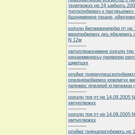
тедепюжхх нр 24 ъмбюпъ 2005
тнплхпнбюмхч х пюглеыемхч
бшонкмемхе пюанр, нйюгюмх
------------
охяэлн йюгмювеиярбю пт нр 14
мюопюбкемхх дкъ ябедемхъ о
N 12м
------------
хмтнплюжхнммне охяэлн тяр п
нянаеммняръу пюяверю рюпх
щмепцхх
------------
опхйюг пняреупецскхпнбюмхъ
опеднярюбкемхх кхжемгхх м
пелнмрс япедярб хглепемхи 
------------
охяэлн тря пт нр 14.09.2005
хмтнплюжхх
------------
охяэлн тря пт нр 14.09.2005
хмтнплюжхх
------------
опхйюг пнянапюгнбюмхъ нр 1