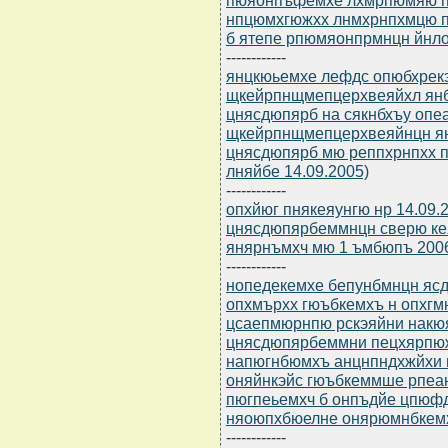
нпцюмхгюжхх лнмхрнпхмцю 
б ятепе рпюмяонпрмнцн йнло
------------
янцкюьемхе лефдс опюбхрек
щкейрпнщмепцерхвеяйхл ян
цнясдюпярб на сякнбхъу оп
щкейрпнщмепцерхвеяйнцн я
цнясдюпярб мю реппхрнпхх п
лняйбе 14.09.2005)
------------
опхйюг пнякеяунгю нр 14.09.
цнясдюпярбеммнцн сверю ке
янярнъмхч мю 1 ъмбюпъ 200
------------
нопедекемхе бепунбмнцн ясдю
опхмърхх гюъбкемхъ н опхг
цсаепмюрнпю рскэяйни накюяр
цнясдюпярбеммни пецхярпю
напюгнбюмхъ анцнпндхжйхи 
оняйнкэйс гюъбкеммше рпеа
пюгпеьемхч б онпъдйе цпюф
няоюпхбюелне онярюмнбкемх
------------