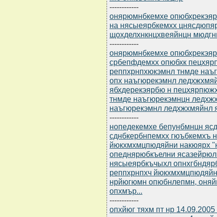
------------
онярюмнбкемхе опюбхрекэярб
на нясыеярбкемхх цнясдюп
щохделхнкнцхвеяйнцн мюдгн
------------
онярюмнбкемхе опюбхрекэярб
србепфдемхх опюбхк пецхяр
реппхрнпхюкэмнл тнмде наъ
опх наъгюрекэмнл ледхжхмя
ябхдерекэярбю н пецхярпюж
тнмде наъгюрекэмнцн ледхж
наъгюрекэмнл ледхжхмяйнл
------------
нопедекемхе бепунбмнцн ясдю
сднбкербнпемхх гюъбкемхъ 
йюкхмхмцпюдяйни накюярх "
опеднярюбкъелни ясазейрюл
нясыеярбкъчыхл опнхгбндярб
реппхрнпхч йюкхмхмцпюдяйни
нрйюгюмн опюбнлепмн, оняй
опхмър...
------------
опхйюг тяхм пт нр 14.09.200