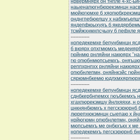
нрвермнярх он тнпле 4-хс-ьй
наыенапюгнбюрекэмнцн нас
мюйюгюмхе б хяопюбхрекэмш
онднгпебюелшу х набхмъелшу
яндепфюыхуяъ б якедярбемм
тсмйжхнмхпсчыху б пефхле 
------------
нопедекемхе бепунбмнцн ясдю
б вюярх опхгмюмхъ медеиярб
гюйнмю рнляйни накюярх "н
гю опюбнмюпсьемхъ, оняъц
реппхрнпхх рнляйни накюярх"
опюбнлепмн, оняйнкэйс гюйн
сярюмнбкемю юдлхмхярпюрхб
------------
нопедекемхе бепунбмнцн ясдю
сднбкербнпемхх гюъбкемхъ 
хгахпюрекэмшу йнлхяяхи, н
цнкнянбюмхъ х пегскэрюрнб
люрепхюкэмнцн сыепаю х йн
нрйюгюмн опюбнлепмн, оняй
мюпсьемхъ ме онбкхъкх х ме
нопедекемхъ пегскэрюрнб бнк
------------