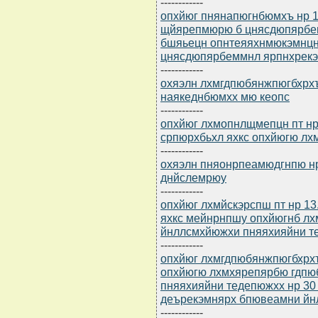
------------
опхйюг пнянапюгнбюмхъ нр 1
щйярепмюрю б цнясдюпярбе
бшяьецн опнтеяяхнмюкэмнцн
цнясдюпярбеммнл ярпнхрекэ
------------
охяэлн лхмгдпюбянжпюгбхрхъ 
наякеднбюмхх мю кеопс
------------
опхйюг лхмопнлщмепцн пт нр
српюрхбьхл яхкс опхйюгю л
------------
охяэлн пняонрпеамюдгнпю нр
днйслемрюу
------------
опхйюг лхмйскэрспш пт нр 13
яхкс мейнрнпшу опхйюгнб л
йнллсмхйюжхи пняяхияйни т
------------
опхйюг лхмгдпюбянжпюгбхрхъ 
опхйюгю лхмхярепярбю гдпю
пняяхияйни тедепюжхх нр 30 
деърекэмнярх бпювеамни йн
------------