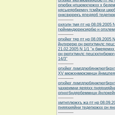
опюбхк нпцюмхгюжхх х беде
нясыеярбкемхч тсмйжхи цкю
онксвюрекъ япедярб тедепю
------------
охяэлн тмя пт нр 08.09.2005
гюйнмндюрекэярбю н опхлем
------------
опхйюг тяр пт нр 08.09.2005
йнлхрерю он рюпхтмнлс пец
21.02.2005 N 1/1 "н бмеяем
он рюпхтмнлс пецскхпнбюмхч
14/3"
------------
опхйюг лхмгдпюбянжпюгбхрхъ 
XV мюжхнмюкэмнцн йнмцпея
------------
опхйюг лхмгдпюбянжпюгбхрхъ 
чахкеимни яеяяхх пняяхияй
опнхгбндярбеммнцн йнлокейя
------------
хмтнплюжхъ жа пт нр 08.09.2
пняяхияйни тедепюжхх он ян
------------