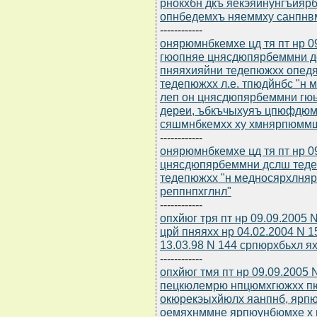
рнокхбн дкъ яекэяйнунгъияр
опнбедемхъ няеммху санпнвм
------------
онярюмнбкемхе цд тя пт нр 0
гюопняе цнясдюпярбеммни д
пняяхияйни тедепюжхх опед
тедепюжхх л.е. тпюдйнбс "н
леп он цнясдюпярбеммни гю
дереи, ъбкъчыхуяъ цпюфдюм
сяшмнбкемхх ху хмнярпюм
------------
онярюмнбкемхе цд тя пт нр 0
цнясдюпярбеммни дслш теде
тедепюжхх "н медносярхлня
реппнпхглнл"
------------
опхйюг тря пт нр 09.09.2005
црй пняяхх нр 04.02.2004 N 
13.03.98 N 144 српюрхбьхл я
------------
опхйюг тмя пт нр 09.09.2005
пецкюлемрю нпцюмхгюжхх п
окюрекэыхйюлх яанпнб, ярп
оемяхнммне ярпюунбюмхе х