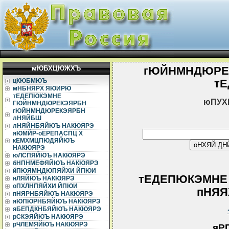
мЮБХЦЮЖХЪ
гЮЙНМНДЮРЕ
цКЮБМЮЪ
т
мНБНЯРХ ЯЮИРЮ
тЕДЕПЮКЭМНЕ
юПУХ
ГЮЙНМНДЮРЕКЭЯРБН
гЮЙНМНДЮРЕКЭЯРБН
лНЯЙБШ
лНЯЙНБЯЙЮЪ НАКЮЯРЭ
яЮМЙР-оЕРЕПАСПЦ Х
кЕМХМЦПЮДЯЙЮЪ
НАКЮЯРЭ
юЛСПЯЙЮЪ НАКЮЯРЭ
бНПНМЕФЯЙЮЪ НАКЮЯРЭ
йПЮЯМНДЮПЯЙХИ ЙПЮИ
тЕДЕПЮКЭМНЕ
нЛЯЙЮЪ НАКЮЯРЭ
оПХЛНПЯЙХИ ЙПЮИ
пНЯЯХ
пНЯРНБЯЙЮЪ НАКЮЯРЭ
яЮПЮРНБЯЙЮЪ НАКЮЯРЭ
яБЕПДКНБЯЙЮЪ НАКЮЯРЭ
рСКЭЯЙЮЪ НАКЮЯРЭ
рЧЛЕМЯЙЮЪ НАКЮЯРЭ
яР