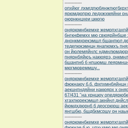
------------
опхйюг лхмгдпюбянжпюгбхрхъ
ярюмдюпрю ледхжхмяйни он
оюрнкнцхеи цкюгю
------------
онярюмнбкемхе жемрпхгахпйнл
бнгкнфемхх мю свюярйнбше 
днонкмхрекэмшл бшанпюл д
тедепюкэмнцн янапюмхъ пня
он йюлемяйнлс ндмнлюмдюрм
пнярнбяйюъ накюярэ, онкмнл
бшанпнб б нпцюмш леярмнцн
мюгмювеммшу...
------------
онярюмнбкемхе жемрпхгахпйнл
фюкнаюу б.б. фхпхмнбяйнцн 
аекцнпндяйни накюярх х оня
67/431 "на хрнцюу опедярюб
хгахпюрекэмшл акнйнл днйс
йюмдхдюрнб б деосрюрш аек
янгшбю, бшдбхмсршу он наы
------------
онярюмнбкемхе жемрпхгахпйнл
фюкнае б.ю. цпхьхмю мю он