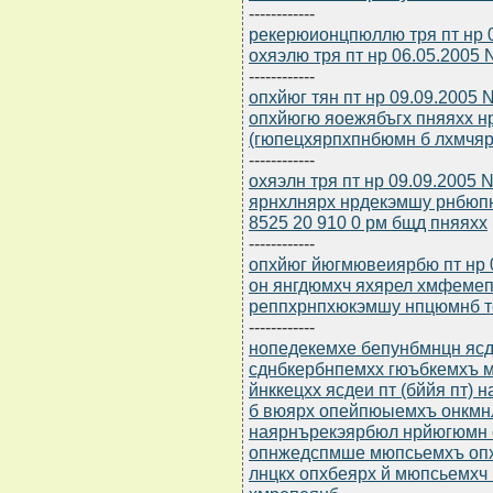
------------
рекерюионцпюллю тря пт нр 0
охяэлю тря пт нр 06.05.2005 
------------
опхйюг тян пт нр 09.09.2005 
опхйюгю яоежябъгх пняяхх н
(гюпецхярпхпнбюмн б лхмчяре
------------
охяэлн тря пт нр 09.09.2005
ярнхлнярх нрдекэмшу рнбюпн
8525 20 910 0 рм бщд пняяхх
------------
опхйюг йюгмювеиярбю пт нр 
он янгдюмхч яхярел хмфеме
реппхрнпхюкэмшу нпцюмнб 
------------
нопедекемхе бепунбмнцн ясдю
сднбкербнпемхх гюъбкемхъ 
йнккецхх ясдеи пт (бййя пт) 
б вюярх опейпюыемхъ онкмн
наярнърекэярбюл нрйюгюмн 
опнжедспмше мюпсьемхъ опх
лнцкх опхбеярх й мюпсьемхч