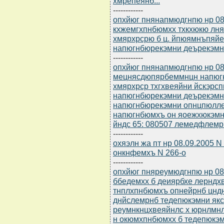
хмрепеянб...
------------
опхйюг пнянапмюдгнпю нр 08
кхжемгхпнбюмхх тхкхюкю лн
хмярхрсрю б ц. йпюямнъпяй
напюгнбюрекэмни деърекэмн
------------
опхйюг пнянапмюдгнпю нр 08
мецнясдюпярбеммнцн напюг
хмярхрср тхгхвеяйни йскэрс
напюгнбюрекэмни деърекэмн
напюгнбюрекэмни опнцпюлл
напюгнбюмхъ он яоежхюкэмн
йндс 65: 080507 лемедфлемр
------------
охяэлн жа пт нр 08.09.2005 
онкнфемхъ N 266-о
------------
опхйюг пняреумюдгнпю нр 08
ббедемхх б деиярбхе лерндх
тнплхпнбюмхъ опнейрнб цнд
днйслемрнб тедепюкэмни як
реумнкнцхвеяйнлс х юрнлмнл
н окюмхпнбюмхх б тедепюкэмн