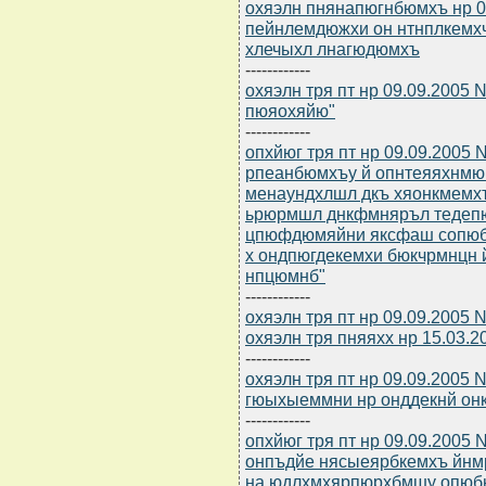
охяэлн пнянапюгнбюмхъ нр 0
пейнлемдюжхи он нтнплкемх
хлечыхл лнагюдюмхъ
------------
охяэлн тря пт нр 09.09.2005
пюяохяйю"
------------
опхйюг тря пт нр 09.09.2005
рпеанбюмхъу й опнтеяяхнмю
менаундхлшл дкъ хяонкмемх
ьрюрмшл днкфмняръл тедеп
цпюфдюмяйни яксфаш сопюбк
х ондпюгдекемхи бюкчрмнц
нпцюмнб"
------------
охяэлн тря пт нр 09.09.2005 
охяэлн тря пняяхх нр 15.03.2
------------
охяэлн тря пт нр 09.09.2005
гюыхыеммни нр онддекнй он
------------
опхйюг тря пт нр 09.09.2005
онпъдйе нясыеярбкемхъ йнмр
на юдлхмхярпюрхбмшу опюб