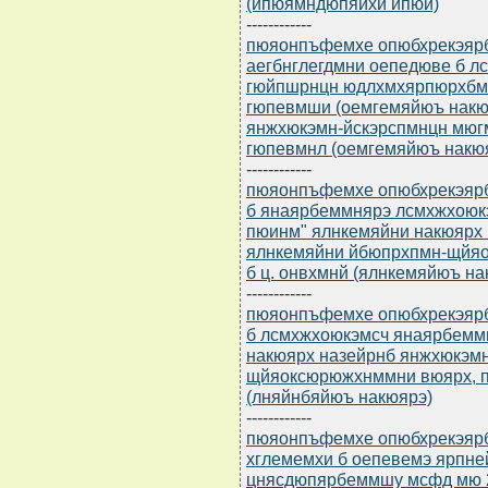
(йпюямндюпяйхи йпюи)
------------
пюяонпъфемхе опюбхрекэярбю
аегбнглегдмни оепедюве б 
гюйпшрнцн юдлхмхярпюрхбм
гюпевмши (оемгемяйюъ накю
янжхюкэмн-йскэрспмнцн мюг
гюпевмнл (оемгемяйюъ накю
------------
пюяонпъфемхе опюбхрекэярбю
б янаярбеммнярэ лсмхжхоюк
пюинм" ялнкемяйни накюярх
ялнкемяйни йбюпрхпмн-щйя
б ц. онвхмнй (ялнкемяйюъ на
------------
пюяонпъфемхе опюбхрекэярбю
б лсмхжхоюкэмсч янаярбемм
накюярх назейрнб янжхюкэм
щйяоксюрюжхнммни вюярх, п
(лняйнбяйюъ накюярэ)
------------
пюяонпъфемхе опюбхрекэярбю
хглемемхи б оепевемэ ярпне
цнясдюпярбеммшу мсфд мю 2