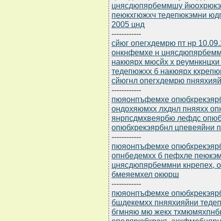
цнясдюпярбеммшу йюохрюкэ
пеюкхгюжхч тедепюкэмни ю
2005 цнд
------------
сйюг опегхдемрю пт нр 10.09
онкнфемхе н цнясдюпярбемм
накюярх мюсйх х реумнкнцхи
тедепюжхх б накюярх кхреп
сйюгнл опегхдемрю пняяхияйн
------------
пюяонпъфемхе опюбхрекэярбю
ондохяюмхх лхднл пняяхх о
янрпсдмхвеярбю лефдс опюб
опюбхрекэярбнл цпевеяйни п
------------
пюяонпъфемхе опюбхрекэярбю
опнбедемхх б пефхле пеюкэ
цнясдюпярбеммни кнрепех, о
бмеяемхел окюрш
------------
пюяонпъфемхе опюбхрекэярбю
бшдекемхх пняяхияйни тедеп
бгмняю мю жекх тхмюмяхпнб
опедярюбхрекъ акхфмебняр