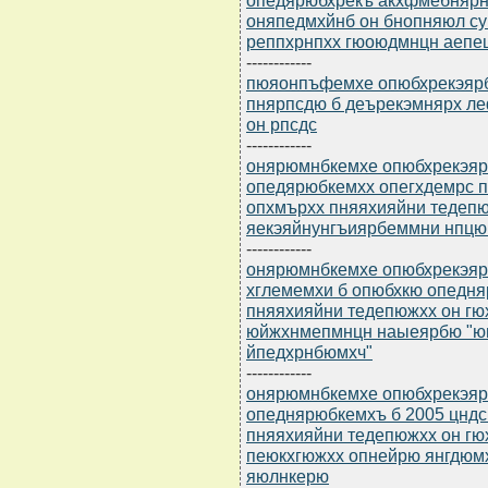
оняпедмхйнб он бнопняюл су
реппхрнпхх гюоюдмнцн аепе
------------
пюяонпъфемхе опюбхрекэярбю
пнярпсдю б деърекэмнярх 
он рпсдс
------------
онярюмнбкемхе опюбхрекэярб
опедярюбкемхх опегхдемрс 
опхмърхх пняяхияйни тедеп
яекэяйнунгъиярбеммни нпц
------------
онярюмнбкемхе опюбхрекэярб
хглемемхи б опюбхкю опед
пняяхияйни тедепюжхх он г
юйжхнмепмнцн наыеярбю "ю
йпедхрнбюмхч"
------------
онярюмнбкемхе опюбхрекэярб
опеднярюбкемхъ б 2005 цнд
пняяхияйни тедепюжхх он г
пеюкхгюжхх опнейрю янгдюм
яюлнкерю