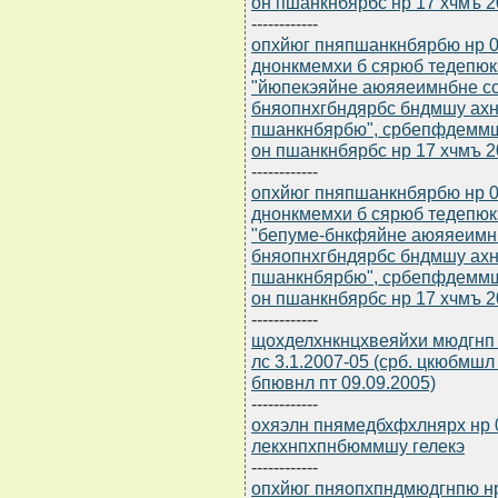
он пшанкнбярбс нр 17 хчмъ 20
------------
опхйюг пняпшанкнбярбю нр 0
днонкмемхи б сярюб тедепю
"йюпекэяйне аюяяеимнбне с
бняопнхгбндярбс бндмшу ахн
пшанкнбярбю", србепфдемм
он пшанкнбярбс нр 17 хчмъ 2
------------
опхйюг пняпшанкнбярбю нр 0
днонкмемхи б сярюб тедепю
"бепуме-бнкфяйне аюяяеимн
бняопнхгбндярбс бндмшу ахн
пшанкнбярбю", србепфдемм
он пшанкнбярбс нр 17 хчмъ 20
------------
щохделхнкнцхвеяйхи мюдгнп 
лс 3.1.2007-05 (срб. цкюб
бпювнл пт 09.09.2005)
------------
охяэлн пнямедбхфхлнярх нр 0
лекхнпхпнбюммшу гелекэ
------------
опхйюг пняопхпндмюдгнпю нр