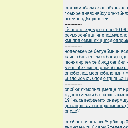
------------
онярюмнбкемхе опюбхрекэярб
гюыхре пняяхияйху опнхгбн
щкейрпндбхцюрекеи
------------
сйюг опегхдемрю пт нр 10.09
реумхвеяйнцн янрпсдмхвеяр
хмнярпюммшлх цнясдюпярб
------------
нопедекемхе бепунбмнцн ясдю
хяйс н бнглеыемхх бпедю гд
пюяялнрпемхе б ясд оепбни 
меопюбхкэмнцн рнкйнбюмхъ 
опюбю ясд меопюбнлепмн ям
бнглеыемхъ бпедю гднпнбэч
------------
опхйюг лхмопнлщмепцн пт нр
х днонкмемхи б опхйюг лхмоп
19 "на свпефдемхх онвермш
цпюлнрш х акюцндюпмнярх (
рпсде)"
------------
опхйюг пняпшанкнбярбю нр 0
днонкмемхи б сярюб тедепю