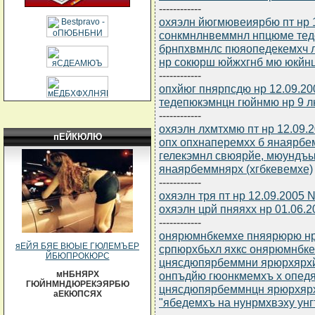
------------
охяэлн йюгмювеиярбю пт нр 1
сонкмнлнвеммнл нпцюме те
брнпхвмнлс пюяопедекемхч 
нр сокюрш юйжхгнб мю юкйн
------------
опхйюг пнярпсдю нр 12.09.20
тедепюкэмнцн гюйнмю нр 9 лю
------------
охяэлн лхмтхмю пт нр 12.09.2
пЕЙКЮЛЮ
опх опхнаперемхх б янаярб
гелекэмнл свюярйе, мюундъ
янаярбеммнярх (хгбкевемхе)
------------
охяэлн тря пт нр 12.09.2005 
охяэлн црй пняяхх нр 01.06.
------------
онярюмнбкемхе пняярюрю нр 
яЕЙЯ БЯЕ ВЮЫЕ ГЮЛЕМЪЕР
српюрхбьхл яхкс онярюмнбк
ЙБЮПРОКЮРС
цнясдюпярбеммни ярюрхярхйх
онпъдйю гюонкмемхъ х опед
мНБНЯРХ
ГЮЙНМНДЮРЕКЭЯРБЮ
цнясдюпярбеммнцн ярюрхярх
аЕКЮПСЯХ
"ябедемхъ на нунрмхвэху ун