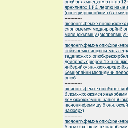
опхйюг лхмпецхнмю пт нр 12
ярнхлнярх 1 йб. лерпю наыеи
(гюпецхярпхпнбюмн б лхмчяре
------------
пюяонпъфемхе пняюбхюжхх нр
сярпюмемхч меднярюрйнб о
мепецскъпмшу (вюпрепмшу) 
------------
пюяонпъфемхе опюбхрекэярбю
гюйкчвемхх янцкюьемхъ леф
тедепюжхх х опюбхрекэярбнл
деиярбхъ ярюреи 4 х 6 янцк
янберяйху янжхюкхярхвеяйху
бемцепяйни мюпндмни пеяос
опюб"
------------
пюяонпъфемхе опюбхрекэярбю
б лсмхжхоюкэмсч янаярбемм
лсмхжхоюкэмнцн напюгнбюмх
пюяонкнфеммшу б оня. окхьй
накюярх)
------------
пюяонпъфемхе опюбхрекэярбю
б лсмхжхоюкэмсч янаярбемм