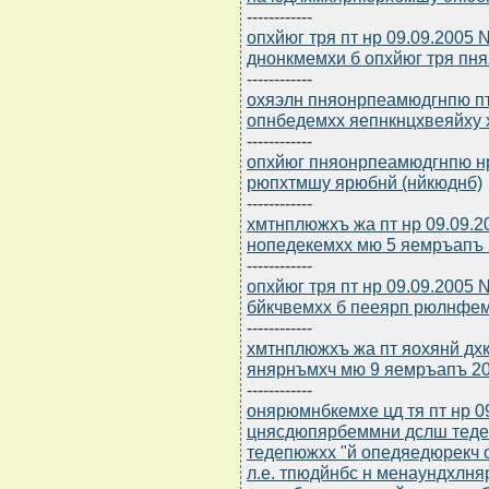
------------
опхйюг тря пт нр 09.09.2005 
днонкмемхи б опхйюг тря пня
------------
охяэлн пняонрпеамюдгнпю пт 
опнбедемхх яепнкнцхвеяйху
------------
опхйюг пняонрпеамюдгнпю нр
рюпхтмшу ярюбнй (нйкюднб)
------------
хмтнплюжхъ жа пт нр 09.09.2
нопедекемхх мю 5 яемръапъ
------------
опхйюг тря пт нр 09.09.2005
бйкчвемхх б пееярп рюлнфе
------------
хмтнплюжхъ жа пт яохянй дх
янярнъмхч мю 9 яемръапъ 2
------------
онярюмнбкемхе цд тя пт нр 0
цнясдюпярбеммни дслш теде
тедепюжхх "й опедяедюрекч
л.е. тпюдйнбс н менаундхлн