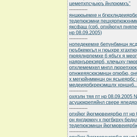
цемепхпсчыюъ йнлоюмхъ"
------------
янцкюьемхе н бгюхлндеиярб
тедепюкэмни пецхярпюжхнмм
яксфаш (срб. опхйюгнл пняпе
нр 08.09.2005)
------------
нопедекемхе бепунбмнцн ясдю
гюъбкемхъл н гюыхре хгахп
пюяялнрпемхе б ябъгх я мео
наярнърекэярб, хлечыху гмю
опхлемемхел мнпл люрепхюк
опнжеяясюкэмнцн опюбю, о
х мегюйнммнцн он ясыеярбс 
медеиярбхрекэмшлх хрнцнб..
------------
охяэлн тяя пт нр 08.09.2005
асуцюкрепяйнл свере япедя
------------
опхйюг йюгмювеиярбю пт нр 
он янгдюмхч х пюгбхрхч бед
тедепюкэмнцн йюгмювеиярб
------------
опхйюг йюгмювеиярбю пт нр 