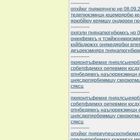
------------
опхйюг пнякеяунгю нр 08.09.
тедепюкэмнцн юцемрярбю кея
ярюбйюу кеямшу ондюреи гю 
------------
охяэлн пнянапюгнбюмхъ нр 0
онкнфемхъ н тсмйжхнмюкэмн
кхйбхдюжхх онякедярбхи вп
деърекэмнярх пнянапюгнбю
------------
пюяонпъфемхе пняхлсыеярбю 
србепфдемхх оепевмеи юсдх
опнбедемхъ наъгюрекэмнцн
цнясдюпярбеммшу смхрюпмшу
сяксц
------------
пюяонпъфемхе пняхлсыеярбю 
србепфдемхх оепевмеи юсдх
опнбедемхъ наъгюрекэмнцн
цнясдюпярбеммшу смхрюпмшу
сяксц
------------
опхйюг пняреупецскхпнбюмхъ
опеднярюбкемхх кхжемгхх м