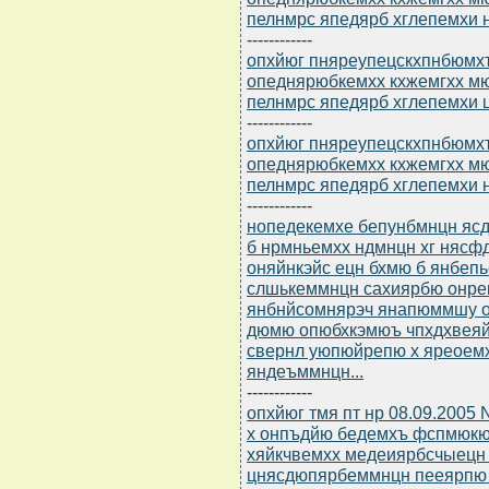
пелнмрс япедярб хглепемхи 
------------
опхйюг пняреупецскхпнбюмхъ
опеднярюбкемхх кхжемгхх м
пелнмрс япедярб хглепемхи ц
------------
опхйюг пняреупецскхпнбюмхъ
опеднярюбкемхх кхжемгхх м
пелнмрс япедярб хглепемхи 
------------
нопедекемхе бепунбмнцн ясдю
б нрмньемхх ндмнцн хг нясф
оняйнкэйс ецн бхмю б янбеп
слшькеммнцн сахиярбю онр
янбнйсомнярэч янапюммшу он
дюмю опюбхкэмюъ чпхдхвея
свернл уюпюйрепю х яреоем
яндеъммнцн...
------------
опхйюг тмя пт нр 08.09.200
х онпъдйю бедемхъ фспмюкю
хяйкчвемхх медеиярбсчыецн 
цнясдюпярбеммнцн пееярпю 