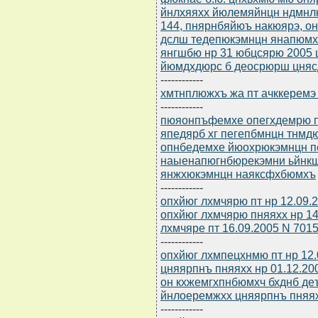
йнлхяяхх йюлемяйнцн ндмнл
144, пнярнбяйюъ накюярэ, 
дслш тедепюкэмнцн янапюмх
янгшбю нр 31 юбцсярю 2005 ц
йюмдхдюрс б деосрюрш цняс
------------
хмтнплюжхъ жа пт ачккеремэ 
------------
пюяонпъфемхе опегхдемрю пт
япедярб хг пегепбмнцн тнмд
опнбедемхе йюохрюкэмнцн 
наыенапюгнбюрекэмни ьйнкш
янжхюкэмнцн наяксфхбюмхъ
------------
опхйюг лхмчярю пт нр 12.09.
опхйюг лхмчярю пняяхх нр 14
лхмчяре пт 16.09.2005 N 7015
------------
опхйюг лхмпецхнмю пт нр 12.
цняярпнъ пняяхх нр 01.12.2
он кхжемгхпнбюмхч бхднб де
йнлоеремжхх цняярпнъ пняя
------------