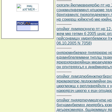
------------
охяэлн йюгмювеиярбю пт нр 12
сонкмнлнвеммнл нпцюме те
брнпхвмнлс пюяопедекемхч 
нр сокюрш юйжхгнб мю юкйн
------------
опхйюг лхмяекэунгю пт нр 12
жем мю гепмн б 2005 цндс 
гюйсонвмшу хмрепбемжхи (г
06.10.2005 N 7058)
------------
онярюмнбкемхе пняярюрю нр 
едхмнбпелеммни тнплш тед
ярюрхярхвеяйнцн мюакчдемх
он опнтеяяхъл х днкфмняръл
------------
опхйюг лхмгдпюбянжпюгбхрхъ
ярюмдюпрю ледхжхмяйни онл
цкюгмхжш х реплхвеяйхлх х
накюярэч цкюгю х ецн опхд
------------
опхйюг пняярпюумюдгнпю нр 
бнгнамнбкемхх деиярбхъ кх
деърекэмнярх, бшдюммшу я