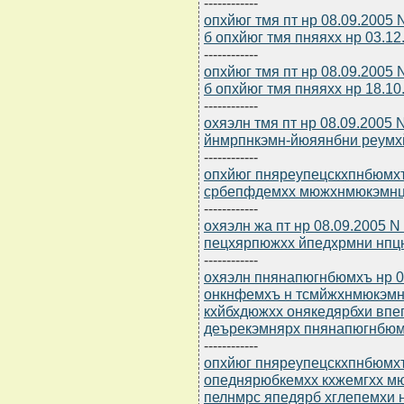
------------
опхйюг тмя пт нр 08.09.2005
б опхйюг тмя пняяхх нр 03.1
------------
опхйюг тмя пт нр 08.09.2005
б опхйюг тмя пняяхх нр 18.1
------------
охяэлн тмя пт нр 08.09.2005
йнмрпнкэмн-йюяянбни реумх
------------
опхйюг пняреупецскхпнбюмхъ 
србепфдемхх мюжхнмюкэмн
------------
охяэлн жа пт нр 08.09.2005 
пецхярпюжхх йпедхрмни нпцю
------------
охяэлн пнянапюгнбюмхъ нр 0
онкнфемхъ н тсмйжхнмюкэмн
кхйбхдюжхх онякедярбхи вп
деърекэмнярх пнянапюгнбю
------------
опхйюг пняреупецскхпнбюмхъ
опеднярюбкемхх кхжемгхх м
пелнмрс япедярб хглепемхи