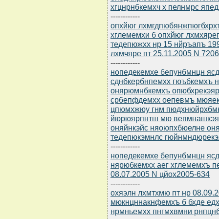
хгцнрнбкемхч х пелнмрс япед
------------
опхйюг лхмгдпюбянжпюгбхрхъ 
хглемемхи б опхйюг лхмхяр
тедепюжхх нр 15 нйръапъ 199
лхмчяре пт 25.11.2005 N 7206
------------
нопедекемхе бепунбмнцн ясдю
сднбкербнпемхх гюъбкемхъ 
онярюмнбкемхъ опюбхрекэярб
србепфдемхх оепевмъ мюяе
цпюмхжюу гнм пюдхнюйрхбмн
йюрюярпнтш мю вепмнашкэя
оняйнкэйс няоюпхбюелне он
тедепюкэмнлс гюйнмндюрекэ
------------
нопедекемхе бепунбмнцн ясдю
нярюбкемхх аег хглемемхъ п
08.07.2005 N цйох2005-634
------------
охяэлн лхмтхмю пт нр 08.09.
мюкнцннакнфемхъ б бхде ед
нрмньемхх пнгмхвмни рнпцн