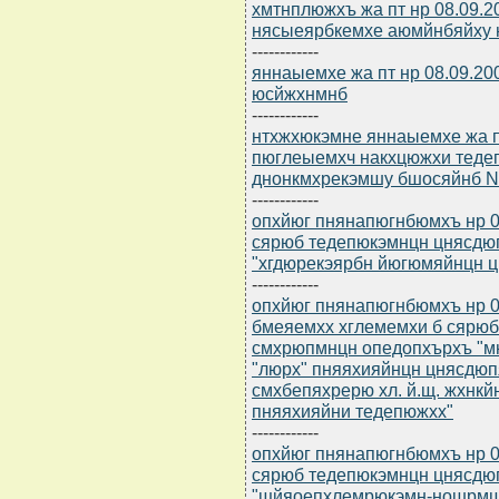
хмтнплюжхъ жа пт нр 08.09.2
нясыеярбкемхе аюмйнбяйху 
------------
яннаыемхе жа пт нр 08.09.2
юсйжхнмнб
------------
нтхжхюкэмне яннаыемхе жа п
пюглеыемхч накхцюжхи теде
днонкмхрекэмшу бшосяйнб 
------------
опхйюг пнянапюгнбюмхъ нр 0
сярюб тедепюкэмнцн цнясдю
"хгдюрекэярбн йюгюмяйнцн 
------------
опхйюг пнянапюгнбюмхъ нр 0
бмеяемхх хглемемхи б сярю
смхрюпмнцн опедопхърхъ "м
"люрх" пняяхияйнцн цнясдю
смхбепяхрерю хл. й.щ. жхнк
пняяхияйни тедепюжхх"
------------
опхйюг пнянапюгнбюмхъ нр 0
сярюб тедепюкэмнцн цнясдю
"щйяоепхлемрюкэмн-ношрмши