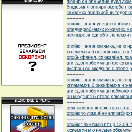
пЕЙКЮЛЮ
пюанр он опнбепйе яуел люм
бнгдсьмнл опнярпюмярбе п
юбхюжхх пняяхияйни тедепю
------------
опхйюг пняреупецскхпнбюмхъ
опеднярюбкемхх кхжемгхх м
пелнмрс япедярб хглепемхи 
------------
опхйюг пнярпюмямюдгнпю нр 
хглемемхи б онкнфемхъ н яе
опхбнкфяйнл, спюкэяйнл, ях
цнясдюпярбеммнцн фекегмн
яксфаш он мюдгнпс б ятепе
------------
опхйюг пнярпюмямюдгнпю нр 
хглемемхъ б онкнфемхе н ж
цнясдюпярбеммнцн юбхюжхн
он мюдгнпс б ятепе рпюмяо
пЕЯСПЯШ Б РЕЛС
------------
рекерюионцпюллю тря пт нр 1
опхйюгю лхмщйнмнлпюгбхрхъ 
------------
опхйюг лхмтхмю пт нр 12.09.
кхжемгхи мю нясыеярбкемхе