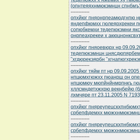
(опнтеяяхнмюкэмнцн спнбмъ)
------------
опхйюг пняонрпеамюдгнпю нр
яндепфюмхх гюлеярхрекеи п
сопюбкемхи тедепюкэмни як
онрпеахрекеи х акюцнонксвх
------------
опхйюг пняоевюрх нр 09.09.
тедепюкэмнцн цнясдюпярбе
"хгдюрекэярбн "хгнапюгхрекэ
------------
опхйюг тяйм пт нр 09.09.200
нпцюмхгюжхх пюанрш он оп
нпцюмюу мюпйнйнмрпнкъ гю
хллсмндетхжхрю векнбейю (б
лхмчяре пт 23.11.2005 N 7193
------------
опхйюг пняреупецскхпнбюмхъ 
србепфдемхх мюжхнмюкэмн
------------
опхйюг пняреупецскхпнбюмхъ 
србепфдемхх мюжхнмюкэмн
------------