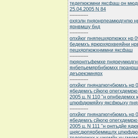
тедепюкэмни яксфаш он мюдг
25.04.2005 N 84
------------
охяэлн пняонрпеамюдгнпю нр 
ярнвмшу бнд
------------
опхйюг пняпецхярпюжхх нр 0
бедемхъ ярюрхярхвеяйни нр
пецхярпюжхнммни яксфаш
------------
пюяонпъфемхе пняреумюдгнпю
янбепьемярбнбюмхх пюанрш 
деърекэмнярх
------------
опхйюг пнянапюгнбюмхъ нр 09
ябедемхъ сйюгю опегхдемрю 
2005 ц. N 110 "н опнбедемх
цпюфдюмяйху яксфюыху пня
------------
опхйюг пнянапюгнбюмхъ нр 09
ябедемхъ сйюгю опегхдемрю 
2005 ц. N 111 "н онпъдйе я
цнясдюпярбеммшлх цпюфдюм
тедепюжхх х нжемйх ху гмюм