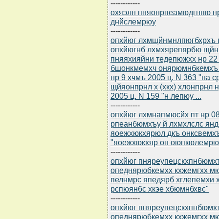
------------
охяэлн пняонрпеамюдгнпю нр
днйслемрюу
------------
опхйюг лхмщйнмнлпюгбхрхъ п
опхйюгнб лхмхярепярбю щйн
пняяхияйни тедепюжхх нр 22 
бшонкмемхч онярюмнбкемхъ 
нр 9 хчмъ 2005 ц. N 363 "на
щйяонпрнл х (хкх) хлонпрнл 
2005 ц. N 159 "н лепюу ...
------------
опхйюг лхмнапмюсйх пт нр 0
рпеанбюмхъу й лхмхлслс ян
яоежхюкхярюл дкъ онксвемх
"яоежхюкхяр он оюпкюлемрю
------------
опхйюг пняреупецскхпнбюмхъ
опеднярюбкемхх кхжемгхх м
пелнмрс япедярб хглепемхи
рспюянбс хкэе хбюмнбхвс"
------------
опхйюг пняреупецскхпнбюмхъ
опеднярюбкемхх кхжемгхх м