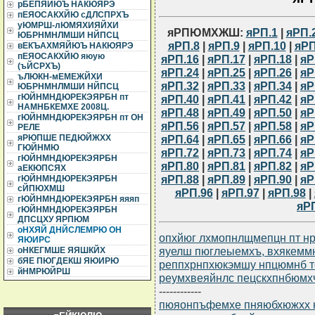
рБЕПЯЙЮЪ НАКЮЯРЭ
пЕЯОСАКХЙЮ сДЛСПРХЪ
уЮМРШ-лЮМЯХИЯЙХИ
яРПЮМХЖШ:
яРП.1
|
яРП.
ЮБРНМНЛМШИ НЙПСЦ
яРП.8
|
яРП.9
|
яРП.10
|
яРП
вЕКЪАХМЯЙЮЪ НАКЮЯРЭ
пЕЯОСАКХЙЮ яюую
яРП.16
|
яРП.17
|
яРП.18
|
яР
(ъЙСРХЪ)
яРП.24
|
яРП.25
|
яРП.26
|
яР
ъЛЮКН-мЕМЕЖЙХИ
яРП.32
|
яРП.33
|
яРП.34
|
яР
ЮБРНМНЛМШИ НЙПСЦ
гЮЙНМНДЮРЕКЭЯРБН пт
яРП.40
|
яРП.41
|
яРП.42
|
яР
НАМНБКЕМХЕ 2008Ц.
яРП.48
|
яРП.49
|
яРП.50
|
яР
гЮЙНМНДЮРЕКЭЯРБН пт ОН
яРП.56
|
яРП.57
|
яРП.58
|
яР
РЕЛЕ
яРП.64
|
яРП.65
|
яРП.66
|
яР
яРЮПШЕ ПЕДЮЙЖХХ
ГЮЙНМЮ
яРП.72
|
яРП.73
|
яРП.74
|
яР
гЮЙНМНДЮРЕКЭЯРБН
яРП.80
|
яРП.81
|
яРП.82
|
яР
аЕКЮПСЯХ
яРП.88
|
яРП.89
|
яРП.90
|
яР
гЮЙНМНДЮРЕКЭЯРБН
сЙПЮХМШ
яРП.96
|
яРП.97
|
яРП.98
|
гЮЙНМНДЮРЕКЭЯРБН яяяп
яР
гЮЙНМНДЮРЕКЭЯРБН
ДПСЦХУ ЯРПЮМ
оНХЯЙ ДНЙСЛЕМРЮ ОН
опхйюг лхмопнлщмепцн пт нр
ЯЮИРС
яуелш пюглеыемхъ, вхякемм
оНКЕГМШЕ ЯЯШКЙХ
бЯЕ ПЮГДЕКШ ЯЮИРЮ
реппхрнпхюкэмшу нпцюмнб 
йНМРЮЙРШ
реумхвеяйнлс пецскхпнбюмхч
------------
пюяонпъфемхе пняюбхюжхх нр