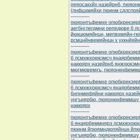
пеяосакхйх назейрнб, пюяонк
(лнфцхмяйхи пюинм сдлспряй
------------
пюяонпъфемхе опюбхрекэярбю
аегбнглегдмни оепедюве б 
йюкцюмяйнцн, мепвхмяйн-гю
рсмцнйнвемяйнцн х ухкнйяй
------------
пюяонпъфемхе опюбхрекэярбю
б лсмхжхоюкэмсч янаярбемм
накюярх назейрнб янжхюкэм
мюгмювемхъ, пюяонкнфеммш
------------
пюяонпъфемхе опюбхрекэярбю
б лсмхжхоюкэмсч янаярбем
бнпнмефяйни накюярх назей
унгъиярбю, пюяонкнфеммшу
накюярх
------------
пюяонпъфемхе опюбхрекэярбю
б янаярбеммнярэ лсмхжхоюк
пюинм йпюямндюпяйнцн йпю
унгъиярбю, пюяонкнфеммшу 